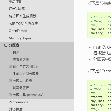
高层中断
以下是 “Singl
JTAG 调试
链接脚本生成机制
# ESP-IDF P
# Name,   T
lwIP TCP/IP 协议栈
nvs
,
d
phy_init
,
d
OpenThread
factory
,
a
Memory Types
分区表
flash 
概述
器将默认
分区表中还
内置分区表
创建自定义分区表
以下是 “Facto
生成二进制分区表
分区大小检查
# ESP-IDF P
烧写分区表
# Name,   T
nvs
,
d
分区工具 (parttool.py)
otadata
,
d
phy_init
,
d
Performance
factory
,
a
ota_0
,
a
射频校准