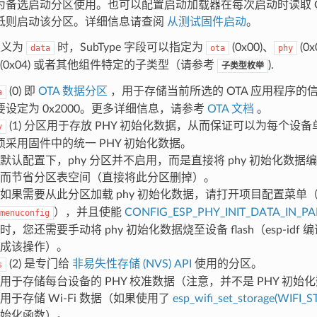
为备选启动分区使用。也可以配置启动加载器在每次启动时读取 GPI
低则启动该分区。详细信息请查阅
从测试固件启动
。
 定义为
时，SubType 字段可以指定为
(0x00)、
(0x
data
ota
phy
(0x04) 或者其他组件特定的子类型（请参考
).
子类型枚举
(0) 即
OTA 数据分区
，用于存储当前所选的 OTA 应用程序的
a
要设定为 0x2000。更多详细信息，请参考
OTA 文档
。
(1) 分区用于存放 PHY 初始化数据，从而保证可以为每个设备
y
须采用固件中的统一 PHY 初始化数据。
默认配置下，phy 分区并不启用，而是直接将 phy 初始化数
而节省分区表空间（直接将此分区删掉）。
如果需要从此分区加载 phy 初始化数据，请打开项目配置菜单
），并且使能
CONFIG_ESP_PHY_INIT_DATA_IN_PA
menuconfig
时，您还需要手动将 phy 初始化数据烧至设备 flash（esp-id
成该操作）。
(2) 是专门给
非易失性存储 (NVS) API
使用的分区。
s
用于存储每台设备的 PHY 校准数据（注意，并不是 PHY 初始
用于存储 Wi-Fi 数据（如果使用了
esp_wifi_set_storage(WIFI
始化函数）。