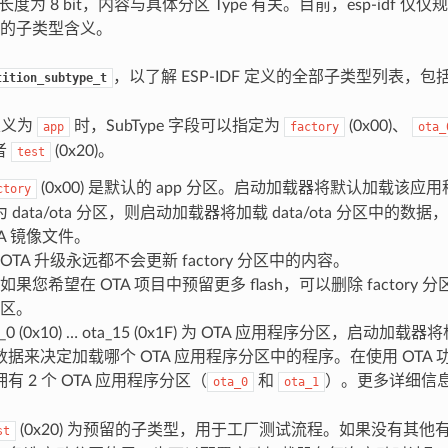
段长度为 8 bit，内容与具体分区 Type 有关。目前，esp-idf 仅仅规定了 
的子类型含义。
，以了解 ESP-IDF 定义的全部子类型列表，包
tition_subtype_t
 定义为
时，SubType 字段可以指定为
(0x00)、
app
factory
ota_
或者
(0x20)。
test
(0x00) 是默认的 app 分区。启动加载器将默认加载该
ctory
为 data/ota 分区，则启动加载器将加载 data/ota 分区中的
TA 镜像文件。
OTA 升级永远都不会更新 factory 分区中的内容。
如果您希望在 OTA 项目中预留更多 flash，可以删除 factory 分
区。
a_0 (0x10) … ota_15 (0x1F) 为 OTA 应用程序分区，启动加
数据来决定加载哪个 OTA 应用程序分区中的程序。在使用 OTA
拥有 2 个 OTA 应用程序分区（
和
）。更多详细信
ota_0
ota_1
(0x20) 为预留的子类型，用于工厂测试流程。如果没有其他有效 a
st