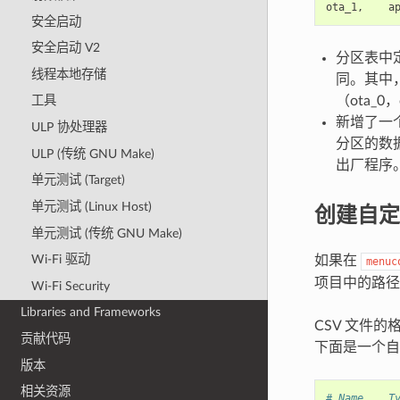
ota_1
,
a
安全启动
安全启动 V2
分区表中定
线程本地存储
同。其中，
（ota_0，
工具
新增了一个
ULP 协处理器
分区的数据
ULP (传统 GNU Make)
出厂程序
单元测试 (Target)
创建自定
单元测试 (Linux Host)
单元测试 (传统 GNU Make)
Wi-Fi 驱动
如果在
menuc
项目中的路径
Wi-Fi Security
Libraries and Frameworks
CSV 文件
贡献代码
下面是一个自定
版本
相关资源
# Name,   T