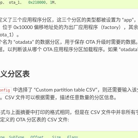
pp
,
ota_1
,
0x210000
,
1
M
,
义了三个应用程序分区，这三个分区的类型都被设置为 “app”，但
位于 0x10000 偏移地址处的为出厂应用程序（factory），其余
ota_1）。
名为 “otadata” 的数据分区，用于保存 OTA 升级时需要的
，以判断该从哪个 OTA 应用程序分区加载程序。如果 “otadat
。
义分区表
中选择了 “Custom partition table CSV”，则还需要输
onfig
。CSV 文件可以根据需要，描述任意数量的分区信息。
的格式与上面摘要中打印的格式相同，但是在 CSV 文件中并非所
义的 OTA 分区表的 CSV 文件:
ype, SubType,  Offset,   Size,  Flags