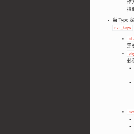
作
拉
当 Type
nvs_keys
ot
需
ph
必
nv