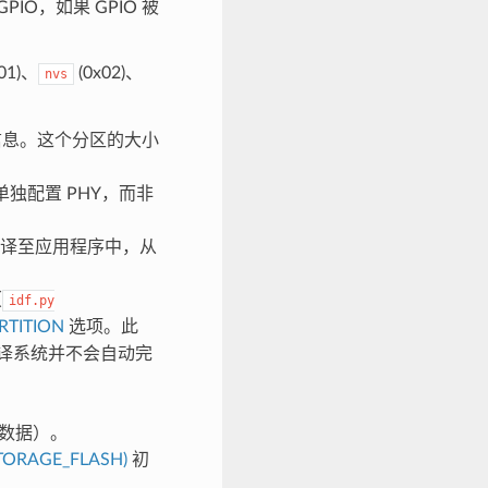
O，如果 GPIO 被
01)、
(0x02)、
nvs
信息。这个分区的大小
单独配置 PHY，而非
据编译至应用程序中，从
（
idf.py
RTITION
选项。此
f 编译系统并不会自动完
化数据）。
_STORAGE_FLASH)
初