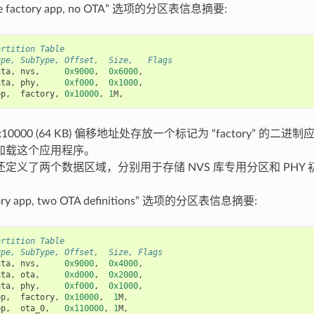
e factory app, no OTA” 选项的分区表信息摘要:
artition Table
ype, SubType, Offset,  Size,   Flags
ata
,
nvs
,
0x9000
,
0x6000
,
ata
,
phy
,
0xf000
,
0x1000
,
pp
,
factory
,
0x10000
,
1
M
,
的 0x10000 (64 KB) 偏移地址处存放一个标记为 “factory” 
加载这个应用程序。
定义了两个数据区域，分别用于存储 NVS 库专用分区和 PHY
ry app, two OTA definitions” 选项的分区表信息摘要:
artition Table
ype, SubType, Offset,  Size, Flags
ata
,
nvs
,
0x9000
,
0x4000
,
ata
,
ota
,
0xd000
,
0x2000
,
ata
,
phy
,
0xf000
,
0x1000
,
pp
,
factory
,
0x10000
,
1
M
,
pp
,
ota_0
,
0x110000
,
1
M
,