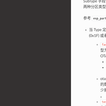
SubType 字
两种分区类型
参考
esp_par
当 Type
(0x1F) 
fa
型
O
ot
的
少
。
te