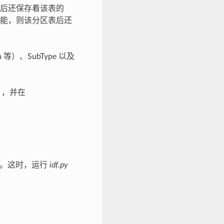
数据后还保存着该表的
能，则该分区表后还
）、SubType 以及
），并在
址处。这时，运行
idf.py