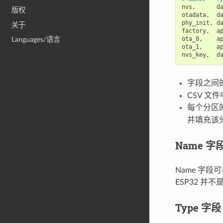
nvs
,
d
版权
otadata
,
d
phy_init
,
d
关于
factory
,
a
ota_0
,
a
Languages/语言
ota_1
,
a
nvs_key
,
d
字段之间
CSV 
每个分区
并填充该
Name 字
Name 字
ESP32 并
Type 字段