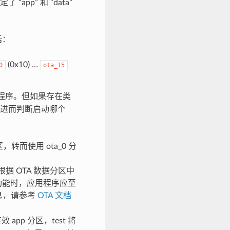
“app” 和 “data”
括：
(0x10) …
0
ota_15
应用程序。但如果存在类
数据，进而判断启动哪个
区，转而使用 ota_0 分
载器将根据 OTA 数据分区中
 功能时，应用程序应至
息，请参考
OTA 文档
pp 分区，test 将