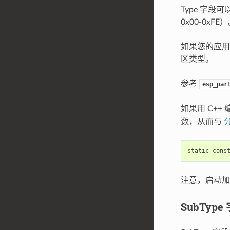
Type 字段可
0x00-0xF
如果您的应用程
区类型。
参考
esp_par
如果用 C+
数，从而与
分
static
cons
注意，启动
SubType