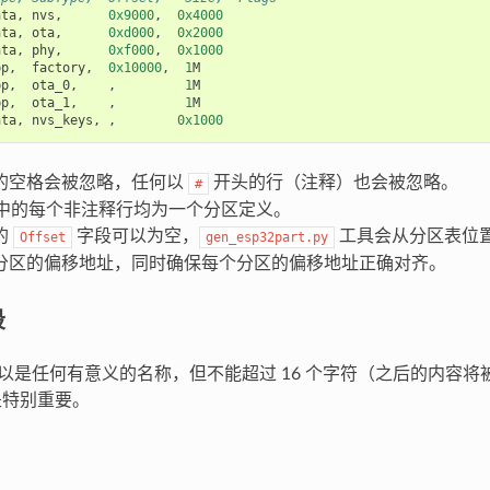
ata
,
nvs
,
0x9000
,
0x4000
ata
,
ota
,
0xd000
,
0x2000
ata
,
phy
,
0xf000
,
0x1000
pp
,
factory
,
0x10000
,
1
M
pp
,
ota_0
,
,
1
M
pp
,
ota_1
,
,
1
M
ata
,
nvs_keys
,
,
0x1000
的空格会被忽略，任何以
开头的行（注释）也会被忽略。
#
文件中的每个非注释行均为一个分区定义。
的
字段可以为空，
工具会从分区表位
Offset
gen_esp32part.py
分区的偏移地址，同时确保每个分区的偏移地址正确对齐。
段
段可以是任何有意义的名称，但不能超过 16 个字符（之后的内容
不是特别重要。