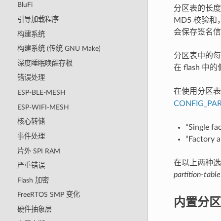
BluFi
分区表的长度
引导加载程序
MD5 校验
会保存签名信
构建系统
构建系统 (传统 GNU Make)
分区表中的每个
深度睡眠唤醒存根
在 flash
错误处理
在使用分区表
ESP-BLE-MESH
CONFIG_PAR
ESP-WIFI-MESH
核心转储
“Single fa
事件处理
“Factory a
片外 SPI RAM
在以上两种选项
严重错误
partition-table
Flash 加密
FreeRTOS SMP 变化
内置分区
硬件抽象层