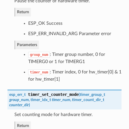
Pause the counter of hardware timer.
Return
ESP_OK Success
ESP_ERR_INVALID_ARG Parameter error
Parameters
: Timer group number, 0 for
group_num
TIMERG0 or 1 for TIMERG1
: Timer index, 0 for hw_timer[0] & 1
timer_num
for hw_timer[1]
timer_set_counter_mode
esp_err_t
(
timer_group_t
group_num
,
timer_idx_t
timer_num
,
timer_count_dir_t
counter_dir
)
Set counting mode for hardware timer.
Return