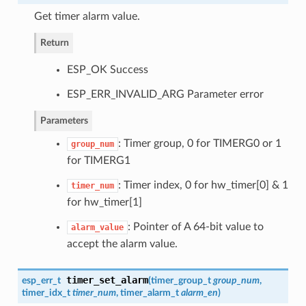
Get timer alarm value.
Return
ESP_OK Success
ESP_ERR_INVALID_ARG Parameter error
Parameters
: Timer group, 0 for TIMERG0 or 1
group_num
for TIMERG1
: Timer index, 0 for hw_timer[0] & 1
timer_num
for hw_timer[1]
: Pointer of A 64-bit value to
alarm_value
accept the alarm value.
timer_set_alarm
esp_err_t
(
timer_group_t
group_num
,
timer_idx_t
timer_num
,
timer_alarm_t
alarm_en
)