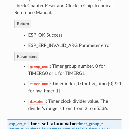
check Chapter Reset and Clock in Chip Technical
Reference Manual.
Return
ESP_OK Success
ESP_ERR_INVALID_ARG Parameter error
Parameters
: Timer group number, 0 for
group_num
TIMERG0 or 1 for TIMERG1
: Timer index, 0 for hw_timer[0] & 1
timer_num
for hw_timer[1]
: Timer clock divider value. The
divider
divider’s range is from from 2 to 65536.
timer_set_alarm_value
esp_err_t
(
timer_group_t