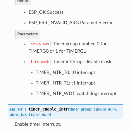
Return
ESP_OK Success
ESP_ERR_INVALID_ARG Parameter error
Parameters
: Timer group number, 0 for
group_num
TIMERG0 or 1 for TIMERG1
: Timer interrupt disable mask.
intr_mask
TIMER_INTR_T0: t0 interrupt
TIMER_INTR_T1: t1 interrupt
TIMER_INTR_WDT: watchdog interrupt
timer_enable_intr
esp_err_t
(
timer_group_t
group_num
,
timer_idx_t
timer_num
)
Enable timer interrupt.