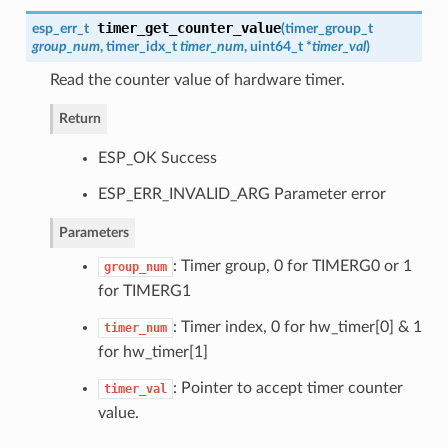
timer_get_counter_value
esp_err_t
(
timer_group_t
group_num
,
timer_idx_t
timer_num
, uint64_t *
timer_val
)
Read the counter value of hardware timer.
Return
ESP_OK Success
ESP_ERR_INVALID_ARG Parameter error
Parameters
: Timer group, 0 for TIMERG0 or 1
group_num
for TIMERG1
: Timer index, 0 for hw_timer[0] & 1
timer_num
for hw_timer[1]
: Pointer to accept timer counter
timer_val
value.