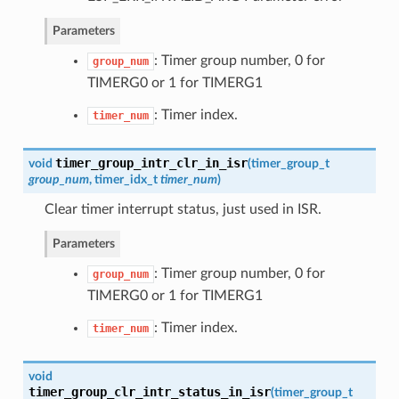
Parameters
: Timer group number, 0 for
group_num
TIMERG0 or 1 for TIMERG1
: Timer index.
timer_num
timer_group_intr_clr_in_isr
void
(
timer_group_t
group_num
,
timer_idx_t
timer_num
)
Clear timer interrupt status, just used in ISR.
Parameters
: Timer group number, 0 for
group_num
TIMERG0 or 1 for TIMERG1
: Timer index.
timer_num
void
timer_group_clr_intr_status_in_isr
(
timer_group_t