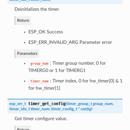
Deinitializes the timer.
Return
ESP_OK Success
ESP_ERR_INVALID_ARG Parameter error
Parameters
: Timer group number, 0 for
group_num
TIMERG0 or 1 for TIMERG1
: Timer index, 0 for hw_timer[0] & 1
timer_num
for hw_timer[1]
timer_get_config
esp_err_t
(
timer_group_t
group_num
,
timer_idx_t
timer_num
,
timer_config_t
*
config
)
Get timer configure value.
Return