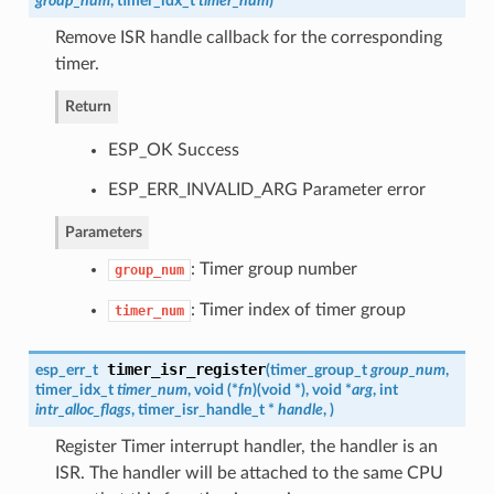
group_num
,
timer_idx_t
timer_num
)
Remove ISR handle callback for the corresponding
timer.
Return
ESP_OK Success
ESP_ERR_INVALID_ARG Parameter error
Parameters
: Timer group number
group_num
: Timer index of timer group
timer_num
timer_isr_register
esp_err_t
(
timer_group_t
group_num
,
timer_idx_t
timer_num
, void (*
fn
)
(
void *
)
, void *
arg
, int
intr_alloc_flags
,
timer_isr_handle_t
*
handle
,
)
Register Timer interrupt handler, the handler is an
ISR. The handler will be attached to the same CPU