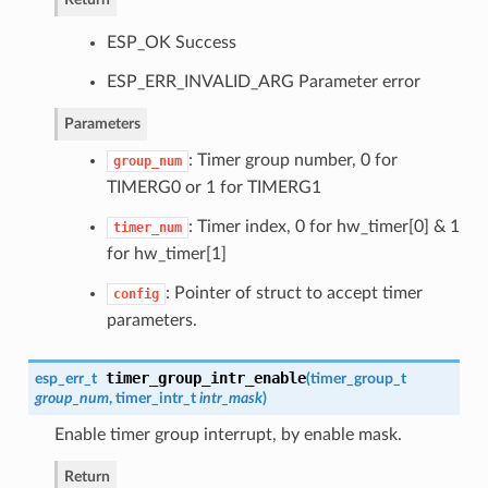
ESP_OK Success
ESP_ERR_INVALID_ARG Parameter error
Parameters
: Timer group number, 0 for
group_num
TIMERG0 or 1 for TIMERG1
: Timer index, 0 for hw_timer[0] & 1
timer_num
for hw_timer[1]
: Pointer of struct to accept timer
config
parameters.
timer_group_intr_enable
esp_err_t
(
timer_group_t
group_num
,
timer_intr_t
intr_mask
)
Enable timer group interrupt, by enable mask.
Return