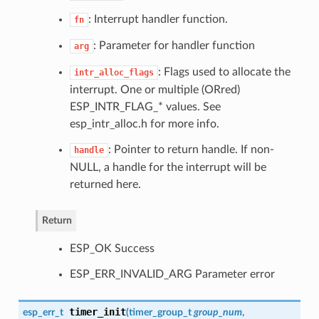
: Interrupt handler function.
fn
: Parameter for handler function
arg
: Flags used to allocate the
intr_alloc_flags
interrupt. One or multiple (ORred)
ESP_INTR_FLAG_* values. See
esp_intr_alloc.h for more info.
: Pointer to return handle. If non-
handle
NULL, a handle for the interrupt will be
returned here.
Return
ESP_OK Success
ESP_ERR_INVALID_ARG Parameter error
timer_init
esp_err_t
(
timer_group_t
group_num
,