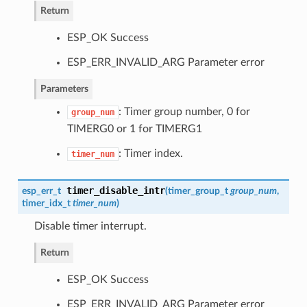
Return
ESP_OK Success
ESP_ERR_INVALID_ARG Parameter error
Parameters
: Timer group number, 0 for
group_num
TIMERG0 or 1 for TIMERG1
: Timer index.
timer_num
timer_disable_intr
esp_err_t
(
timer_group_t
group_num
,
timer_idx_t
timer_num
)
Disable timer interrupt.
Return
ESP_OK Success
ESP_ERR_INVALID_ARG Parameter error