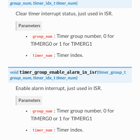
group_num
,
timer_idx_t
timer_num
)
Clear timer interrupt status, just used in ISR.
Parameters
: Timer group number, 0 for
group_num
TIMERG0 or 1 for TIMERG1
: Timer index.
timer_num
timer_group_enable_alarm_in_isr
void
(
timer_group_t
group_num
,
timer_idx_t
timer_num
)
Enable alarm interrupt, just used in ISR.
Parameters
: Timer group number, 0 for
group_num
TIMERG0 or 1 for TIMERG1
: Timer index.
timer_num