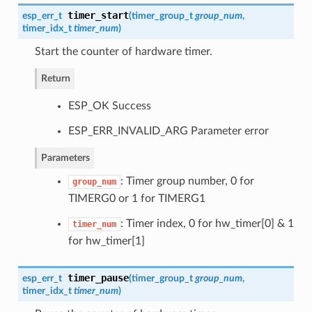
timer_start
esp_err_t
(
timer_group_t
group_num
,
timer_idx_t
timer_num
)
Start the counter of hardware timer.
Return
ESP_OK Success
ESP_ERR_INVALID_ARG Parameter error
Parameters
: Timer group number, 0 for
group_num
TIMERG0 or 1 for TIMERG1
: Timer index, 0 for hw_timer[0] & 1
timer_num
for hw_timer[1]
timer_pause
esp_err_t
(
timer_group_t
group_num
,
timer_idx_t
timer_num
)