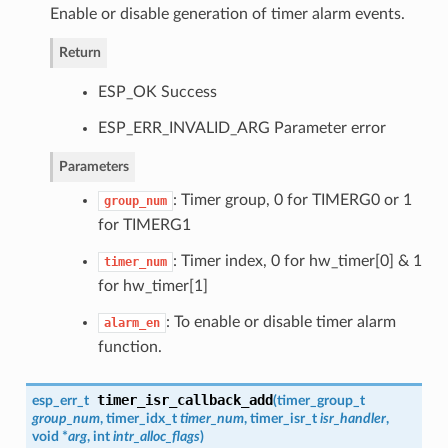
Enable or disable generation of timer alarm events.
Return
ESP_OK Success
ESP_ERR_INVALID_ARG Parameter error
Parameters
: Timer group, 0 for TIMERG0 or 1
group_num
for TIMERG1
: Timer index, 0 for hw_timer[0] & 1
timer_num
for hw_timer[1]
: To enable or disable timer alarm
alarm_en
function.
timer_isr_callback_add
esp_err_t
(
timer_group_t
group_num
,
timer_idx_t
timer_num
,
timer_isr_t
isr_handler
,
void *
arg
, int
intr_alloc_flags
)