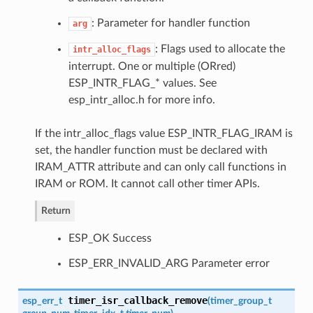
: Parameter for handler function
arg
: Flags used to allocate the
intr_alloc_flags
interrupt. One or multiple (ORred)
ESP_INTR_FLAG_* values. See
esp_intr_alloc.h for more info.
If the intr_alloc_flags value ESP_INTR_FLAG_IRAM is
set, the handler function must be declared with
IRAM_ATTR attribute and can only call functions in
IRAM or ROM. It cannot call other timer APIs.
Return
ESP_OK Success
ESP_ERR_INVALID_ARG Parameter error
timer_isr_callback_remove
esp_err_t
(
timer_group_t