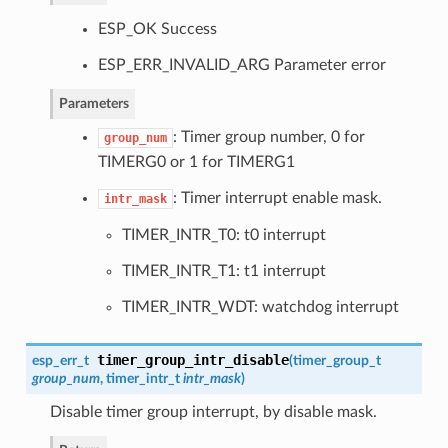
ESP_OK Success
ESP_ERR_INVALID_ARG Parameter error
Parameters
: Timer group number, 0 for
group_num
TIMERG0 or 1 for TIMERG1
: Timer interrupt enable mask.
intr_mask
TIMER_INTR_T0: t0 interrupt
TIMER_INTR_T1: t1 interrupt
TIMER_INTR_WDT: watchdog interrupt
timer_group_intr_disable
esp_err_t
(
timer_group_t
group_num
,
timer_intr_t
intr_mask
)
Disable timer group interrupt, by disable mask.