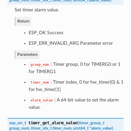
group_num
,
timer_idx_t
timer_num
, uint64_t
alarm_value
)
Set timer alarm value.
Return
ESP_OK Success
ESP_ERR_INVALID_ARG Parameter error
Parameters
: Timer group, 0 for TIMERG0 or 1
group_num
for TIMERG1
: Timer index, 0 for hw_timer[0] & 1
timer_num
for hw_timer[1]
: A 64-bit value to set the alarm
alarm_value
value.
timer_get_alarm_value
esp_err_t
(
timer_group_t
group_num
,
timer_idx_t
timer_num
, uint64_t *
alarm_value
)