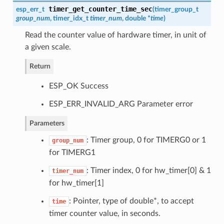
timer_get_counter_time_sec
esp_err_t
(
timer_group_t
group_num
,
timer_idx_t
timer_num
, double *
time
)
Read the counter value of hardware timer, in unit of
a given scale.
Return
ESP_OK Success
ESP_ERR_INVALID_ARG Parameter error
Parameters
: Timer group, 0 for TIMERG0 or 1
group_num
for TIMERG1
: Timer index, 0 for hw_timer[0] & 1
timer_num
for hw_timer[1]
: Pointer, type of double*, to accept
time
timer counter value, in seconds.