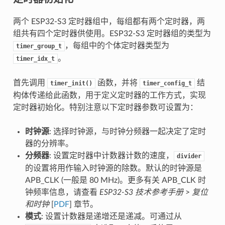
两个 ESP32-S3 定时器组中，每组都有两个定时器，两
组共有四个定时器供使用。ESP32-S3 定时器组的类型为
，每组中的个体定时器类型为
timer_group_t
。
timer_idx_t
首先调用
函数，并将
结
timer_init()
timer_config_t
构体传递给此函数，用于定义定时器的工作方式，实现
定时器初始化。特别注意以下定时器参数可设置为：
时钟源
: 选择时钟源，与时钟分频器一起决定了定时
器的分辨率。
分频器
: 设置定时器中计数器计数的速度，
divider
的设置将用作输入时钟源的除数。默认的时钟源是
APB_CLK (一般是 80 MHz)。更多有关 APB_CLK 时
钟频率信息，请查看
ESP32-S3 技术参考手册
>
复位
和时钟
[
PDF
] 章节。
模式
: 设置计数器是递增还是递减。可通过从