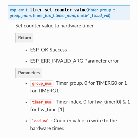
timer_set_counter_value
esp_err_t
(
timer_group_t
group_num
,
timer_idx_t
timer_num
, uint64_t
load_val
)
Set counter value to hardware timer.
Return
ESP_OK Success
ESP_ERR_INVALID_ARG Parameter error
Parameters
: Timer group, 0 for TIMERG0 or 1
group_num
for TIMERG1
: Timer index, 0 for hw_timer[0] & 1
timer_num
for hw_timer[1]
: Counter value to write to the
load_val
hardware timer.