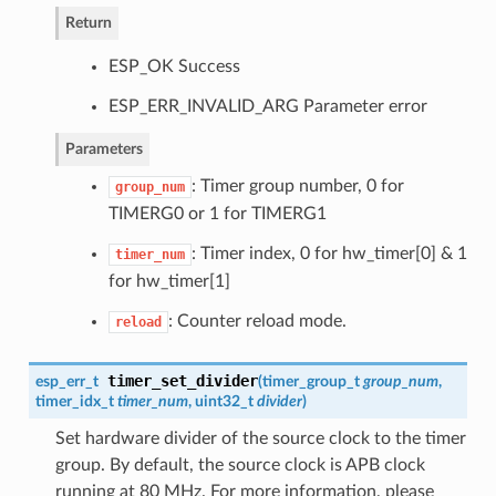
Return
ESP_OK Success
ESP_ERR_INVALID_ARG Parameter error
Parameters
: Timer group number, 0 for
group_num
TIMERG0 or 1 for TIMERG1
: Timer index, 0 for hw_timer[0] & 1
timer_num
for hw_timer[1]
: Counter reload mode.
reload
timer_set_divider
esp_err_t
(
timer_group_t
group_num
,
timer_idx_t
timer_num
, uint32_t
divider
)
Set hardware divider of the source clock to the timer
group. By default, the source clock is APB clock
running at 80 MHz. For more information, please