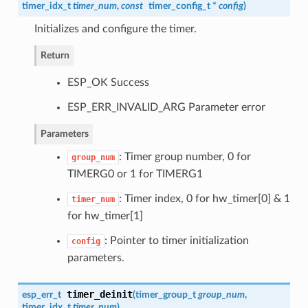
timer_idx_t
timer_num
,
const
timer_config_t
*
config
)
Initializes and configure the timer.
Return
ESP_OK Success
ESP_ERR_INVALID_ARG Parameter error
Parameters
: Timer group number, 0 for
group_num
TIMERG0 or 1 for TIMERG1
: Timer index, 0 for hw_timer[0] & 1
timer_num
for hw_timer[1]
: Pointer to timer initialization
config
parameters.
timer_deinit
esp_err_t
(
timer_group_t
group_num
,
timer_idx_t
timer_num
)