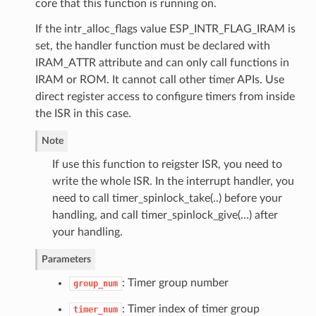
core that this function is running on.
If the intr_alloc_flags value ESP_INTR_FLAG_IRAM is
set, the handler function must be declared with
IRAM_ATTR attribute and can only call functions in
IRAM or ROM. It cannot call other timer APIs. Use
direct register access to configure timers from inside
the ISR in this case.
Note
If use this function to reigster ISR, you need to
write the whole ISR. In the interrupt handler, you
need to call timer_spinlock_take(..) before your
handling, and call timer_spinlock_give(…) after
your handling.
Parameters
: Timer group number
group_num
: Timer index of timer group
timer_num