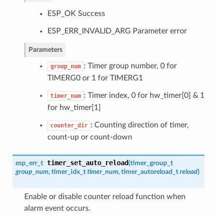
ESP_OK Success
ESP_ERR_INVALID_ARG Parameter error
Parameters
: Timer group number, 0 for
group_num
TIMERG0 or 1 for TIMERG1
: Timer index, 0 for hw_timer[0] & 1
timer_num
for hw_timer[1]
: Counting direction of timer,
counter_dir
count-up or count-down
timer_set_auto_reload
esp_err_t
(
timer_group_t
group_num
,
timer_idx_t
timer_num
,
timer_autoreload_t
reload
)
Enable or disable counter reload function when
alarm event occurs.