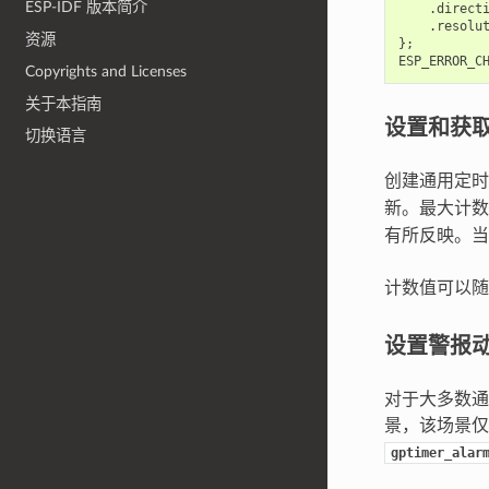
ESP-IDF 版本简介
.
direct
.
resolu
资源
};
ESP_ERROR_C
Copyrights and Licenses
关于本指南
设置和获
切换语言
创建通用定
新。最大计数
有所反映。当
计数值可以
设置警报
对于大多数通
景，该场景仅
gptimer_alar