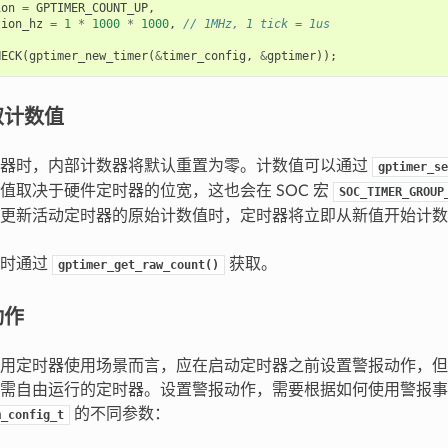
ion
=
GPTIMER_COUNT_UP
,
tion_hz
=
1
*
1000
*
1000
,
// 1MHz, 1 tick = 1us
HECK
(
gptimer_new_timer
(
&
timer_config
,
&
gptimer
));
取计数值
时器时，内部计数器将默认重置为零。计数值可以通过
gptimer_se
值取决于硬件定时器的位宽，这也会在 SOC 宏
SOC_TIMER_GROUP
更新活动定时器的原始计数值时，定时器将立即从新值开始计数
随时通过
获取。
gptimer_get_raw_count()
动作
用定时器使用场景而言，应在启动定时器之前设置警报动作，但
需自由运行的定时器。设置警报动作，需要根据如何使用警报事
的不同参数：
m_config_t