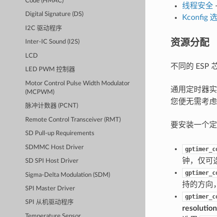
Code (HMAC)
线程安全
Digital Signature (DS)
Kconfig 
I2C 驱动程序
资源分配
Inter-IC Sound (I2S)
LCD
不同的 ES
LED PWM 控制器
Motor Control Pulse Width Modulator
通用定时器
(MCPWM)
您便无需考虑
脉冲计数器 (PCNT)
Remote Control Transceiver (RMT)
要安装一个
SD Pull-up Requirements
SDMMC Host Driver
gptimer_c
钟，仅可
SD SPI Host Driver
gptimer_c
Sigma-Delta Modulation (SDM)
持的方向
SPI Master Driver
gptimer_c
SPI 从机驱动程序
resolutio
Temperature Sensor