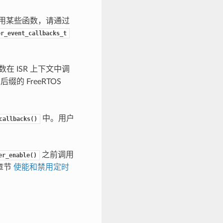
用某些函数，请通过
er_event_callbacks_t
 ISR 上下文中调
后缀的 FreeRTOS
中。用户
callbacks()
之前调用
er_enable()
章节
使能和禁用定时