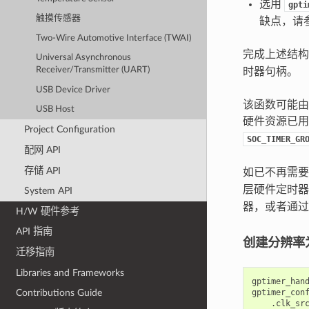
选用
gpti
触摸传感器
缺点，请
Two-Wire Automotive Interface (TWAI)
完成上述结
Universal Asynchronous
Receiver/Transmitter (UART)
时器句柄。
USB Device Driver
该函数可能由
USB Host
硬件资源已
Project Configuration
SOC_TIMER_GR
配网 API
存储 API
如已不再需
层硬件定时
System API
器，或者通
H/W 硬件参考
API 指南
创建分辨率为
迁移指南
Libraries and Frameworks
gptimer_han
gptimer_con
Contributions Guide
.
clk_sr