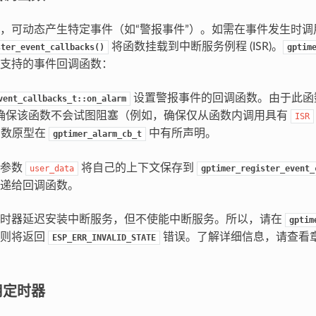
，可动态产生特定事件（如“警报事件”）。如需在事件发生时调
将函数挂载到中断服务例程 (ISR)。
ster_event_callbacks()
gptim
支持的事件回调函数：
设置警报事件的回调函数。由于此函数在
vent_callbacks_t::on_alarm
确保该函数不会试图阻塞（例如，确保仅从函数内调用具有
ISR
函数原型在
中有所声明。
gptimer_alarm_cb_t
过参数
将自己的上下文保存到
user_data
gptimer_register_event_
递给回调函数。
定时器延迟安装中断服务，但不使能中断服务。所以，请在
gptim
否则将返回
错误。了解详细信息，请查看
ESP_ERR_INVALID_STATE
用定时器