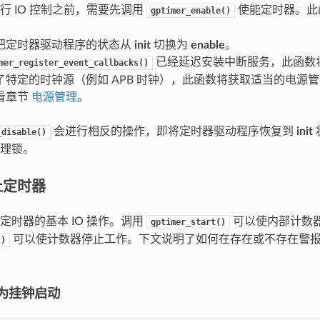
行 IO 控制之前，需要先调用
使能定时器。此
gptimer_enable()
把定时器驱动程序的状态从
init
切换为
enable
。
已经延迟安装中断服务，此函数
mer_register_event_callbacks()
了特定的时钟源（例如 APB 时钟），此函数将获取适当的电源
看章节
电源管理
。
会进行相反的操作，即将定时器驱动程序恢复到
init
_disable()
理锁。
止定时器
定时器的基本 IO 操作。调用
可以使内部计数
gptimer_start()
可以使计数器停止工作。下文说明了如何在存在或不存在警
()
为挂钟启动