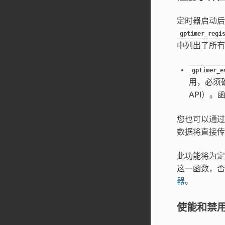
定时器启动后
gptimer_regi
中列出了所有
gptimer_e
用，必须
API）。
您也可以通
数据将直接传
此功能将为
这一函数，
器
。
使能和禁