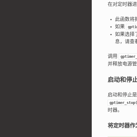
在对定时器进
此函数将
如果
gpti
如果选择
息，请查
调用
gptimer
并释放电源管
启动和停
启动和停止是
gptimer_stop
时器。
将定时器作