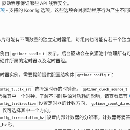
- 驱动程序保证哪些 API 线程安全。
选项
- 支持的 Kconfig 选项，这些选项会对驱动程序行为产生不
P 芯片可能有不同数量的独立定时器组，每组内也可能有若干个独
实例由
表示。后台驱动会在资源池中管理所有
gptimer_handle_t
硬件所属的定时器以及定时器组。
定时器实例，需要提前提供配置结构体
：
gptimer_config_t
选择定时器的时钟源。
onfig_t::clk_src
gptimer_clock_source_t
选择其中一个时钟。了解不同时钟源对功耗的影响，请查看章节
设置定时器的计数方向，
onfig_t::direction
gptimer_count_direc
，仅可选择其中一个方向。
设置内部计数器的分辨率。计数器每滴
onfig_t::resolution_hz
n_hz
秒。