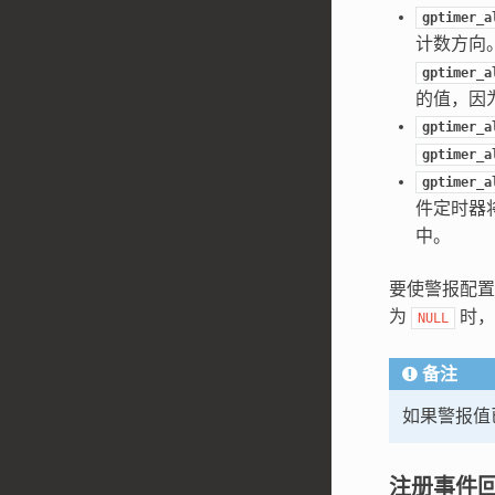
gptimer_a
计数方向
gptimer_a
的值，因
gptimer_a
gptimer_a
gptimer_a
件定时器
中。
要使警报配
为
时，
NULL
备注
如果警报值
注册事件