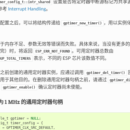
设置是否将定时器中断源标记为共享
mer_config_t::intr_shared
参考
Interrupt Handling
。
构配置之后，可以将结构传递给
，用以实例
gptimer_new_timer()
于内存不足、参数无效等错误而失败。具体来说，当没有更多的
用完）时，将返回
。可用定时器总数由
ESP_ERR_NOT_FOUND
表示，不同的 ESP 芯片该数值不同。
OUP_TOTAL_TIMERS
要之前创建的通用定时器实例，应通过调用
gptimer_del_timer()
器用于其他目的。在删除通用定时器句柄之前，请通过
gptimer_di
过
确认定时器尚未使能。
gptimer_enable()
 1 MHz 的通用定时器句柄
dle_t
gptimer
=
NULL
;
fig_t
timer_config
=
{
c
=
GPTIMER_CLK_SRC_DEFAULT
,