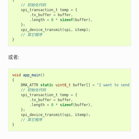
// 初始化代码
spi_transaction_t
temp
=
{
.
tx_buffer
=
buffer
,
.
length
=
8
*
sizeof
(
buffer
),
};
spi_device_transmit
(
spi
,
&
temp
);
// 其它程序
}
或者:
void
app_main
()
{
DMA_ATTR
static
uint8_t
buffer
[]
=
"I want to send som
// 初始化代码
spi_transaction_t
temp
=
{
.
tx_buffer
=
buffer
,
.
length
=
8
*
sizeof
(
buffer
),
};
spi_device_transmit
(
spi
,
&
temp
);
// 其它程序
}