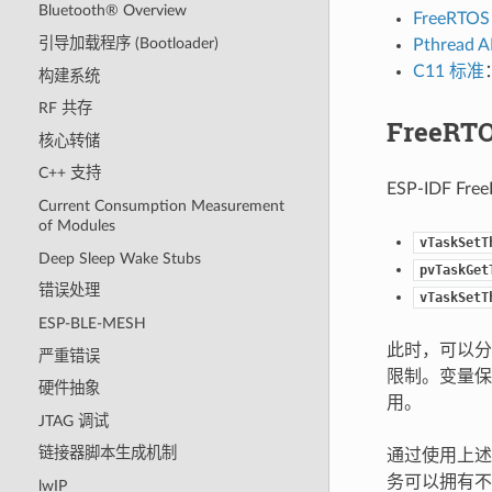
Bluetooth® Overview
FreeRTOS
引导加载程序 (Bootloader)
Pthread A
C11 标准
构建系统
RF 共存
FreeRT
核心转储
C++ 支持
ESP-IDF 
Current Consumption Measurement
of Modules
vTaskSetT
Deep Sleep Wake Stubs
pvTaskGet
错误处理
vTaskSetT
ESP-BLE-MESH
此时，可以
严重错误
限制。变量保存
硬件抽象
用。
JTAG 调试
链接器脚本生成机制
通过使用上述
务可以拥有不同
lwIP