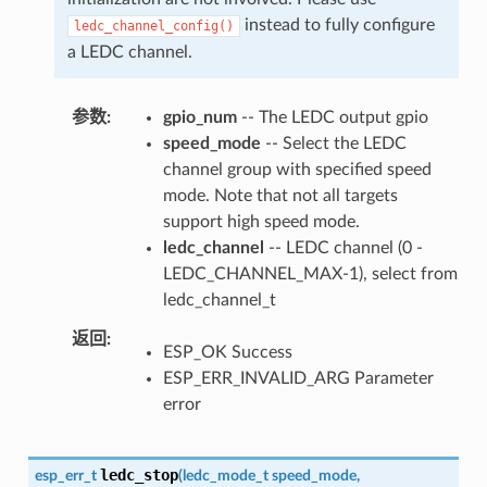
instead to fully configure
ledc_channel_config()
a LEDC channel.
参数
gpio_num
-- The LEDC output gpio
speed_mode
-- Select the LEDC
channel group with specified speed
mode. Note that not all targets
support high speed mode.
ledc_channel
-- LEDC channel (0 -
LEDC_CHANNEL_MAX-1), select from
ledc_channel_t
返回
ESP_OK Success
ESP_ERR_INVALID_ARG Parameter
error
ledc_stop
esp_err_t
(
ledc_mode_t
speed_mode
,