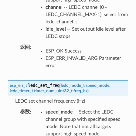
support high speed mode.
channel
-- LEDC channel (0 -
LEDC_CHANNEL_MAX-1), select from
ledc_channel_t
idle_level
-- Set output idle level after
LEDC stops.
返回
ESP_OK Success
ESP_ERR_INVALID_ARG Parameter
error
ledc_set_freq
esp_err_t
(
ledc_mode_t
speed_mode
,
ledc_timer_t
timer_num
,
uint32_t
freq_hz
)
LEDC set channel frequency (Hz)
参数
speed_mode
-- Select the LEDC
channel group with specified speed
mode. Note that not all targets
support high speed mode.