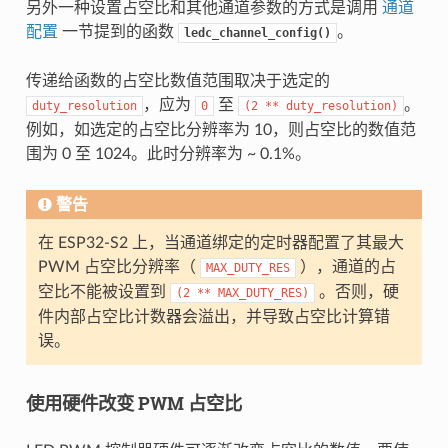
另外一种设置占空比和其他通道参数的方式是调用
通道
配置
一节提到的函数
。
ledc_channel_config()
传递给函数的占空比数值范围取决于选定的
，应为
至
。
duty_resolution
0
(2
**
duty_resolution)
例如，如选定的占空比分辨率为 10，则占空比的数值范
围为 0 至 1024。此时分辨率为 ~ 0.1%。
警告
在 ESP32-S2 上，当通道绑定的定时器配置了其最大
PWM 占空比分辨率（
），通道的占
MAX_DUTY_RES
空比不能被设置到
。否则，硬
(2
**
MAX_DUTY_RES)
件内部占空比计数器会溢出，并导致占空比计算错
误。
使用硬件改变 PWM 占空比