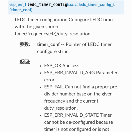
ledc_timer_config
esp_err_t
(
const
ledc_timer_config_t
*
timer_conf
)
LEDC timer configuration Configure LEDC timer
with the given source
timer/frequency(Hz)/duty_resolution.
参数
timer_conf
-- Pointer of LEDC timer
configure struct
返回
ESP_OK Success
ESP_ERR_INVALID_ARG Parameter
error
ESP_FAIL Can not find a proper pre-
divider number base on the given
frequency and the current
duty_resolution.
ESP_ERR_INVALID_STATE Timer
cannot be de-configured because
timer is not configured or is not