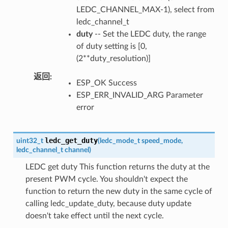
LEDC_CHANNEL_MAX-1), select from
ledc_channel_t
duty
-- Set the LEDC duty, the range
of duty setting is [0,
(2**duty_resolution)]
返回
ESP_OK Success
ESP_ERR_INVALID_ARG Parameter
error
ledc_get_duty
uint32_t
(
ledc_mode_t
speed_mode
,
ledc_channel_t
channel
)
LEDC get duty This function returns the duty at the
present PWM cycle. You shouldn't expect the
function to return the new duty in the same cycle of
calling ledc_update_duty, because duty update
doesn't take effect until the next cycle.