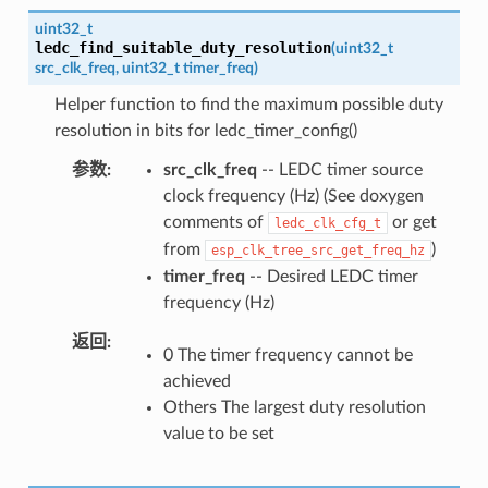
uint32_t
ledc_find_suitable_duty_resolution
(
uint32_t
src_clk_freq
,
uint32_t
timer_freq
)
Helper function to find the maximum possible duty
resolution in bits for ledc_timer_config()
参数
src_clk_freq
-- LEDC timer source
clock frequency (Hz) (See doxygen
comments of
or get
ledc_clk_cfg_t
from
)
esp_clk_tree_src_get_freq_hz
timer_freq
-- Desired LEDC timer
frequency (Hz)
返回
0 The timer frequency cannot be
achieved
Others The largest duty resolution
value to be set