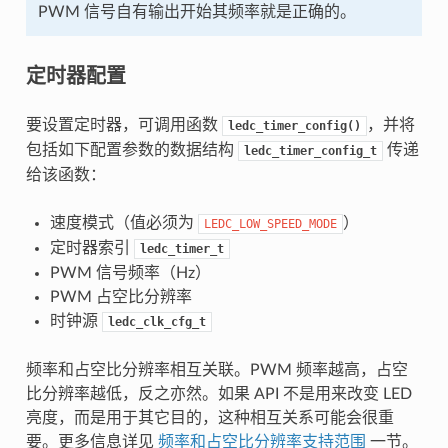
PWM 信号自有输出开始其频率就是正确的。
定时器配置
要设置定时器，可调用函数
，并将
ledc_timer_config()
包括如下配置参数的数据结构
传递
ledc_timer_config_t
给该函数：
速度模式（值必须为
）
LEDC_LOW_SPEED_MODE
定时器索引
ledc_timer_t
PWM 信号频率（Hz）
PWM 占空比分辨率
时钟源
ledc_clk_cfg_t
频率和占空比分辨率相互关联。PWM 频率越高，占空
比分辨率越低，反之亦然。如果 API 不是用来改变 LED
亮度，而是用于其它目的，这种相互关系可能会很重
要。更多信息详见
频率和占空比分辨率支持范围
一节。