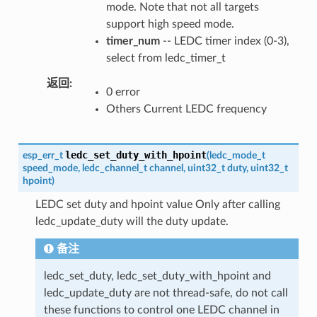
mode. Note that not all targets
support high speed mode.
timer_num
-- LEDC timer index (0-3),
select from ledc_timer_t
返回
0 error
Others Current LEDC frequency
ledc_set_duty_with_hpoint
esp_err_t
(
ledc_mode_t
speed_mode
,
ledc_channel_t
channel
,
uint32_t
duty
,
uint32_t
hpoint
)
LEDC set duty and hpoint value Only after calling
ledc_update_duty will the duty update.
备注
ledc_set_duty, ledc_set_duty_with_hpoint and
ledc_update_duty are not thread-safe, do not call
these functions to control one LEDC channel in