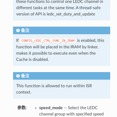
these functions to control one LEDC channel in
different tasks at the same time. A thread-safe
version of API is ledc_set_duty_and_update
备注
If
is enabled, this
CONFIG_LEDC_CTRL_FUNC_IN_IRAM
function will be placed in the IRAM by linker,
makes it possible to execute even when the
Cache is disabled.
备注
This function is allowed to run within ISR
context.
参数
speed_mode
-- Select the LEDC
channel group with specified speed