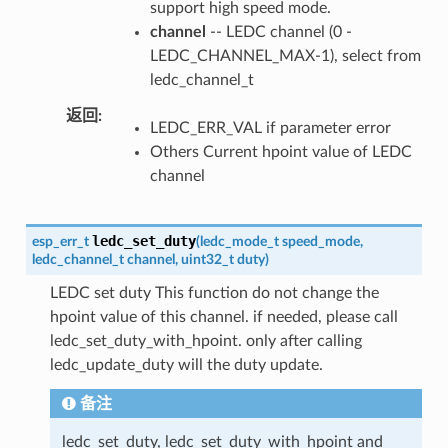
support high speed mode.
channel
-- LEDC channel (0 -
LEDC_CHANNEL_MAX-1), select from
ledc_channel_t
返回
LEDC_ERR_VAL if parameter error
Others Current hpoint value of LEDC
channel
ledc_set_duty
esp_err_t
(
ledc_mode_t
speed_mode
,
ledc_channel_t
channel
,
uint32_t
duty
)
LEDC set duty This function do not change the
hpoint value of this channel. if needed, please call
ledc_set_duty_with_hpoint. only after calling
ledc_update_duty will the duty update.
备注
ledc_set_duty, ledc_set_duty_with_hpoint and