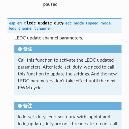
paused
ledc_update_duty
esp_err_t
(
ledc_mode_t
speed_mode
,
ledc_channel_t
channel
)
LEDC update channel parameters.
备注
Call this function to activate the LEDC updated
parameters. After ledc_set_duty, we need to call
this function to update the settings. And the new
LEDC parameters don't take effect until the next
PWM cycle.
备注
ledc_set_duty, ledc_set_duty_with_hpoint and
ledc_update_duty are not thread-safe, do not call