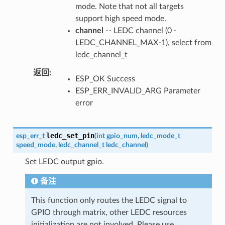
mode. Note that not all targets
support high speed mode.
channel
-- LEDC channel (0 -
LEDC_CHANNEL_MAX-1), select from
ledc_channel_t
返回
ESP_OK Success
ESP_ERR_INVALID_ARG Parameter
error
ledc_set_pin
esp_err_t
(
int
gpio_num
,
ledc_mode_t
speed_mode
,
ledc_channel_t
ledc_channel
)
Set LEDC output gpio.
备注
This function only routes the LEDC signal to
GPIO through matrix, other LEDC resources
initialization are not involved. Please use