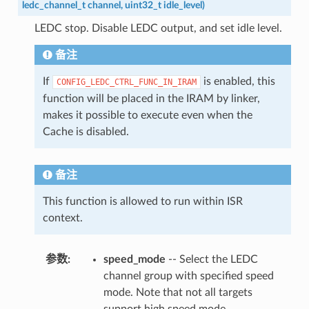
ledc_channel_t
channel
,
uint32_t
idle_level
)
LEDC stop. Disable LEDC output, and set idle level.
备注
If
is enabled, this
CONFIG_LEDC_CTRL_FUNC_IN_IRAM
function will be placed in the IRAM by linker,
makes it possible to execute even when the
Cache is disabled.
备注
This function is allowed to run within ISR
context.
参数
speed_mode
-- Select the LEDC
channel group with specified speed
mode. Note that not all targets