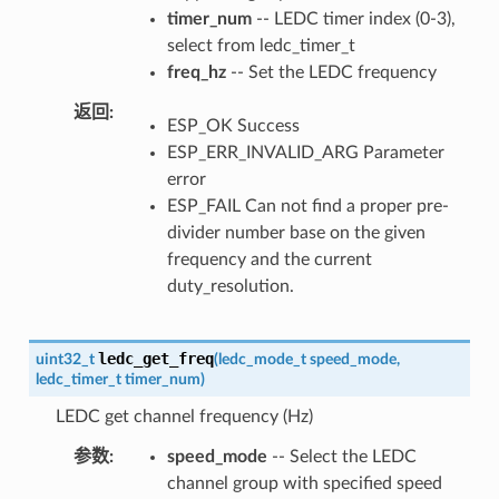
timer_num
-- LEDC timer index (0-3),
select from ledc_timer_t
freq_hz
-- Set the LEDC frequency
返回
ESP_OK Success
ESP_ERR_INVALID_ARG Parameter
error
ESP_FAIL Can not find a proper pre-
divider number base on the given
frequency and the current
duty_resolution.
ledc_get_freq
uint32_t
(
ledc_mode_t
speed_mode
,
ledc_timer_t
timer_num
)
LEDC get channel frequency (Hz)
参数
speed_mode
-- Select the LEDC
channel group with specified speed