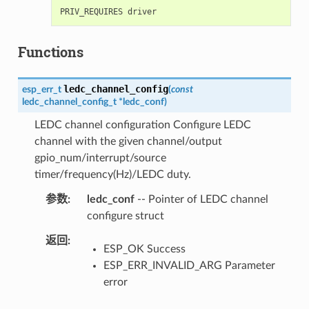
Functions
ledc_channel_config
esp_err_t
(
const
ledc_channel_config_t
*
ledc_conf
)
LEDC channel configuration Configure LEDC
channel with the given channel/output
gpio_num/interrupt/source
timer/frequency(Hz)/LEDC duty.
参数
ledc_conf
-- Pointer of LEDC channel
configure struct
返回
ESP_OK Success
ESP_ERR_INVALID_ARG Parameter
error