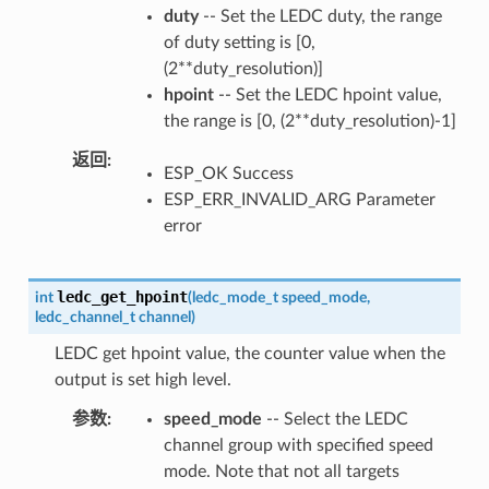
duty
-- Set the LEDC duty, the range
of duty setting is [0,
(2**duty_resolution)]
hpoint
-- Set the LEDC hpoint value,
the range is [0, (2**duty_resolution)-1]
返回
ESP_OK Success
ESP_ERR_INVALID_ARG Parameter
error
ledc_get_hpoint
int
(
ledc_mode_t
speed_mode
,
ledc_channel_t
channel
)
LEDC get hpoint value, the counter value when the
output is set high level.
参数
speed_mode
-- Select the LEDC
channel group with specified speed
mode. Note that not all targets