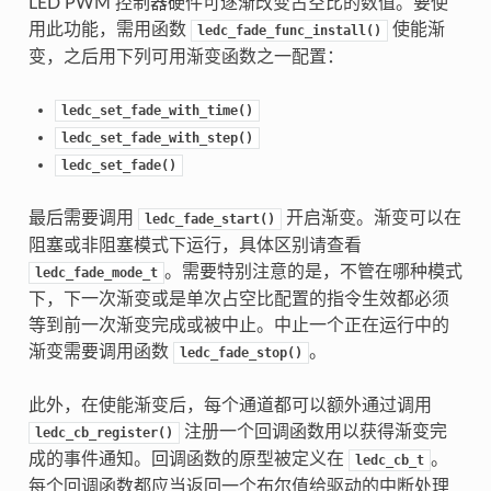
LED PWM 控制器硬件可逐渐改变占空比的数值。要使
用此功能，需用函数
使能渐
ledc_fade_func_install()
变，之后用下列可用渐变函数之一配置：
ledc_set_fade_with_time()
ledc_set_fade_with_step()
ledc_set_fade()
最后需要调用
开启渐变。渐变可以在
ledc_fade_start()
阻塞或非阻塞模式下运行，具体区别请查看
。需要特别注意的是，不管在哪种模式
ledc_fade_mode_t
下，下一次渐变或是单次占空比配置的指令生效都必须
等到前一次渐变完成或被中止。中止一个正在运行中的
渐变需要调用函数
。
ledc_fade_stop()
此外，在使能渐变后，每个通道都可以额外通过调用
注册一个回调函数用以获得渐变完
ledc_cb_register()
成的事件通知。回调函数的原型被定义在
。
ledc_cb_t
每个回调函数都应当返回一个布尔值给驱动的中断处理