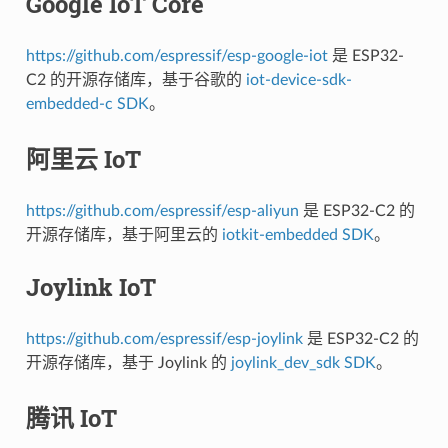
Google IoT Core
https://github.com/espressif/esp-google-iot
是 ESP32-
C2 的开源存储库，基于谷歌的
iot-device-sdk-
embedded-c SDK
。
阿里云 IoT
https://github.com/espressif/esp-aliyun
是 ESP32-C2 的
开源存储库，基于阿里云的
iotkit-embedded SDK
。
Joylink IoT
https://github.com/espressif/esp-joylink
是 ESP32-C2 的
开源存储库，基于 Joylink 的
joylink_dev_sdk SDK
。
腾讯 IoT