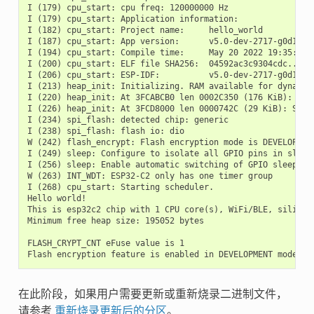
I (179) cpu_start: cpu freq: 120000000 Hz

I (179) cpu_start: Application information:

I (182) cpu_start: Project name:     hello_world

I (187) cpu_start: App version:      v5.0-dev-2717-g0d1e015
I (194) cpu_start: Compile time:     May 20 2022 19:35:55

I (200) cpu_start: ELF file SHA256:  04592ac3c9304cdc...

I (206) cpu_start: ESP-IDF:          v5.0-dev-2717-g0d1e015
I (213) heap_init: Initializing. RAM available for dynamic 
I (220) heap_init: At 3FCABCB0 len 0002C350 (176 KiB): D/IR
I (226) heap_init: At 3FCD8000 len 0000742C (29 KiB): STACK
I (234) spi_flash: detected chip: generic

I (238) spi_flash: flash io: dio

W (242) flash_encrypt: Flash encryption mode is DEVELOPMENT
I (249) sleep: Configure to isolate all GPIO pins in sleep 
I (256) sleep: Enable automatic switching of GPIO sleep con
W (263) INT_WDT: ESP32-C2 only has one timer group

I (268) cpu_start: Starting scheduler.

Hello world!

This is esp32c2 chip with 1 CPU core(s), WiFi/BLE, silicon 
Minimum free heap size: 195052 bytes

FLASH_CRYPT_CNT eFuse value is 1

在此阶段，如果用户需要更新或重新烧录二进制文件，
请参考
重新烧录更新后的分区
。