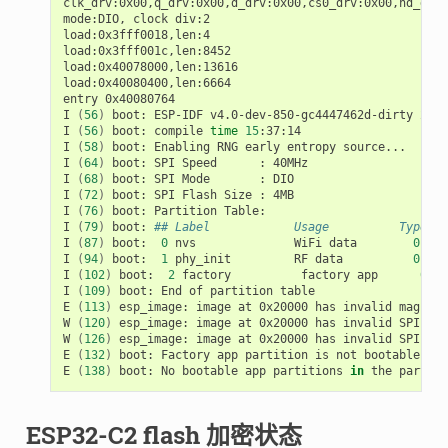
clk_drv:0x00,q_drv:0x00,d_drv:0x00,cs0_drv:0x00,hd_drv:
mode:DIO,
clock
div:2

load:0x3fff0018,len:4

load:0x3fff001c,len:8452

load:0x40078000,len:13616

load:0x40080400,len:6664

entry
0x40080764

I
(
56
)
boot:
ESP-IDF
v4.0-dev-850-gc4447462d-dirty
2nd
I
(
56
)
boot:
compile
time
15
:37:14

I
(
58
)
boot:
Enabling
RNG
early
entropy
source...

I
(
64
)
boot:
SPI
Speed
:
40MHz

I
(
68
)
boot:
SPI
Mode
:
DIO

I
(
72
)
boot:
SPI
Flash
Size
:
4MB

I
(
76
)
boot:
Partition
Table:

I
(
79
)
boot:
## Label            Usage          Type ST
I
(
87
)
boot:
0
nvs
WiFi
data
01
02
I
(
94
)
boot:
1
phy_init
RF
data
01
01
I
(
102
)
boot:
2
factory
factory
app
00
0
I
(
109
)
boot:
End
of
partition
table

E
(
113
)
esp_image:
image
at
0x20000
has
invalid
magic
b
W
(
120
)
esp_image:
image
at
0x20000
has
invalid
SPI
mod
W
(
126
)
esp_image:
image
at
0x20000
has
invalid
SPI
siz
E
(
132
)
boot:
Factory
app
partition
is
not
bootable

E
(
138
)
boot:
No
bootable
app
partitions
in
the
partiti
ESP32-C2 flash 加密状态