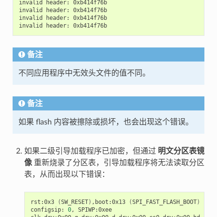
invalid
header:
0xb414f76b

invalid
header:
0xb414f76b

invalid
header:
0xb414f76b

invalid
header:
备注
不同应用程序中无效头文件的值不同。
备注
如果 flash 内容被擦除或损坏，也会出现这个错误。
如果二级引导加载程序已加密，但通过
明文分区表镜
像
重新烧录了分区表，引导加载程序将无法读取分区
表，从而出现以下错误：
rst:0x3
(
SW_RESET
)
,boot:0x13
(
SPI_FAST_FLASH_BOOT
)
configsip:
0
,
SPIWP:0xee
