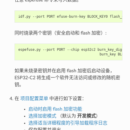
任意 espefuse 命令来写入数据。
idf.py
--port
PORT
efuse-burn-key
BLOCK_KEY0
flash_encr
同时烧录两个密钥（安全启动和 flash 加密）:
espefuse.py
--port
PORT
--chip
esp32c2
burn_key_digest
burn_key
BLOCK_
如果未烧录密钥并在启用 flash 加密后启动设备，
ESP32-C2 将生成一个软件无法访问或修改的随机密
钥。
在
项目配置菜单
中进行如下设置：
启动时启用 flash 加密功能
选择加密模式
（默认为
开发模式
）
选择适当详细程度的引导加载程序日志