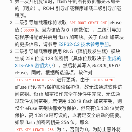
第一次开机复位时，flash 中的所有数据都是未加密
的（明文）。ROM 引导加载程序加载二级引导加载
程序。
二级引导加载程序将读取
eFuse
SPI_BOOT_CRYPT_CNT
值 (
)。因为该值为 0（偶数位），二级引导加
0b000
载程序将配置并启用 flash 加密块。关于 flash 加密块
的更多信息，请参考
ESP32-C2 技术参考手册
。
二级引导加载程序使用 RNG（随机数发生器）模块
生成 256 位或 128 位密钥（具体位数取决于
生成的
XTS-AES 密钥大小
），然后将其写入
BLOCK_KEY0
eFuse。同时，根据所选选项，软件对
进行更新。由于
XTS_KEY_LENGTH_256
BLOCK_KEY0
eFuse 已设置写保护和读保护位，故无法通过软件访
问密钥。flash 加密操作完全在硬件中完成，无法通
过软件访问密钥。若使用 128 位 flash 加密密钥，则
整个 eFuse 密钥块都受写保护，但只有低 128 位受读
保护，高 128 位是可读的，以满足安全启动的需要。
如果 flash 加密密钥是 256 位，那么
为 1，否则为 0。为防止意外将
XTS_KEY_LENGTH_256