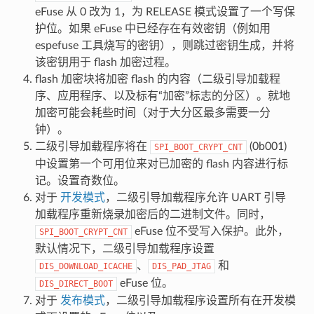
eFuse 从 0 改为 1，为 RELEASE 模式设置了一个写保
护位。如果 eFuse 中已经存在有效密钥（例如用
espefuse 工具烧写的密钥），则跳过密钥生成，并将
该密钥用于 flash 加密过程。
flash 加密块将加密 flash 的内容（二级引导加载程
序、应用程序、以及标有“加密”标志的分区）。就地
加密可能会耗些时间（对于大分区最多需要一分
钟）。
二级引导加载程序将在
(0b001)
SPI_BOOT_CRYPT_CNT
中设置第一个可用位来对已加密的 flash 内容进行标
记。设置奇数位。
对于
开发模式
，二级引导加载程序允许 UART 引导
加载程序重新烧录加密后的二进制文件。同时，
eFuse 位不受写入保护。此外，
SPI_BOOT_CRYPT_CNT
默认情况下，二级引导加载程序设置
、
和
DIS_DOWNLOAD_ICACHE
DIS_PAD_JTAG
eFuse 位。
DIS_DIRECT_BOOT
对于
发布模式
，二级引导加载程序设置所有在开发模