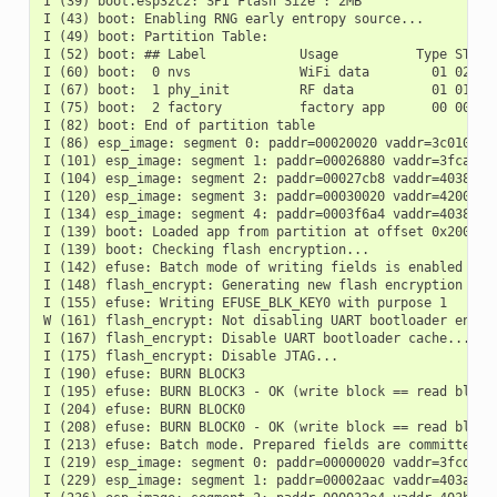
I (39) boot.esp32c2: SPI Flash Size : 2MB

I (43) boot: Enabling RNG early entropy source...

I (49) boot: Partition Table:

I (52) boot: ## Label            Usage          Type ST Off
I (60) boot:  0 nvs              WiFi data        01 02 000
I (67) boot:  1 phy_init         RF data          01 01 000
I (75) boot:  2 factory          factory app      00 00 000
I (82) boot: End of partition table

I (86) esp_image: segment 0: paddr=00020020 vaddr=3c010020 
I (101) esp_image: segment 1: paddr=00026880 vaddr=3fca9a60
I (104) esp_image: segment 2: paddr=00027cb8 vaddr=40380000
I (120) esp_image: segment 3: paddr=00030020 vaddr=42000020
I (134) esp_image: segment 4: paddr=0003f6a4 vaddr=40388360
I (139) boot: Loaded app from partition at offset 0x20000

I (139) boot: Checking flash encryption...

I (142) efuse: Batch mode of writing fields is enabled

I (148) flash_encrypt: Generating new flash encryption key.
I (155) efuse: Writing EFUSE_BLK_KEY0 with purpose 1

W (161) flash_encrypt: Not disabling UART bootloader encryp
I (167) flash_encrypt: Disable UART bootloader cache...

I (175) flash_encrypt: Disable JTAG...

I (190) efuse: BURN BLOCK3

I (195) efuse: BURN BLOCK3 - OK (write block == read block)
I (204) efuse: BURN BLOCK0

I (208) efuse: BURN BLOCK0 - OK (write block == read block)
I (213) efuse: Batch mode. Prepared fields are committed

I (219) esp_image: segment 0: paddr=00000020 vaddr=3fcd6190
I (229) esp_image: segment 1: paddr=00002aac vaddr=403ae000