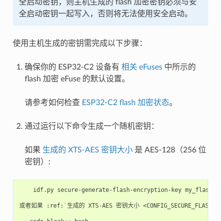
全启动密钥，则主机生成的 flash 加密密钥必须与安
全启动密钥一起写入，否则将无法使用安全启动。
使用主机生成的密钥需完成以下步骤：
确保你的 ESP32-C2 设备有
相关 eFuses
中所示的
flash 加密 eFuse 的默认设置。
请参考如何检查
ESP32-C2 flash 加密状态
。
通过运行以下命令生成一个随机密钥：
如果
生成的 XTS-AES 密钥大小
是 AES-128（256 位
密钥）:
idf.py
secure-generate-flash-encryption-key
my_flash_e
或者如果
:ref:
`
生成的
XTS-AES
密钥大小
<CONFIG_SECURE_FLASH_E