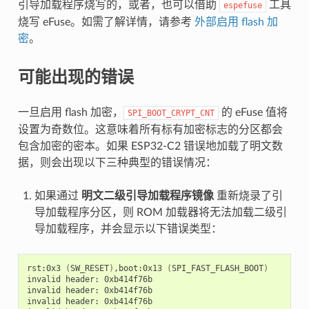
引导加载程序烧写的，或者，也可以借助
工具
espefuse
烧写 eFuse。如需了解详情，请参考
外部启用 flash 加
密
。
可能出现的错误
一旦启用 flash 加密，
的 eFuse 值将
SPI_BOOT_CRYPT_CNT
设置为奇数位。这意味着所有标有加密标志的分区都会
包含加密的密本。如果 ESP32-C2 错误地加载了明文数
据，则会出现以下三种典型的错误情况：
如果通过
明文二级引导加载程序镜像
重新烧录了引
导加载程序分区，则 ROM 加载器将无法加载二级引
导加载程序，并会显示以下错误类型：
rst:0x3
(
SW_RESET
)
,boot:0x13
(
SPI_FAST_FLASH_BOOT
)
invalid
header:
0xb414f76b

invalid
header:
0xb414f76b

invalid
header:
0xb414f76b
