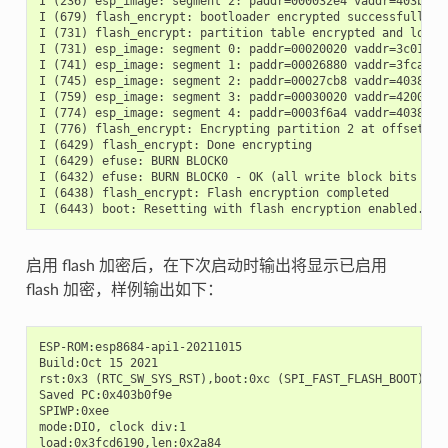
I (236) esp_image: segment 2: paddr=000032e4 vaddr=403b0000
I (679) flash_encrypt: bootloader encrypted successfully

I (731) flash_encrypt: partition table encrypted and loaded
I (731) esp_image: segment 0: paddr=00020020 vaddr=3c010020
I (741) esp_image: segment 1: paddr=00026880 vaddr=3fca9a60
I (745) esp_image: segment 2: paddr=00027cb8 vaddr=40380000
I (759) esp_image: segment 3: paddr=00030020 vaddr=42000020
I (774) esp_image: segment 4: paddr=0003f6a4 vaddr=40388360
I (776) flash_encrypt: Encrypting partition 2 at offset 0x2
I (6429) flash_encrypt: Done encrypting

I (6429) efuse: BURN BLOCK0

I (6432) efuse: BURN BLOCK0 - OK (all write block bits are 
I (6438) flash_encrypt: Flash encryption completed

启用 flash 加密后，在下次启动时输出将显示已启用
flash 加密，样例输出如下：
ESP-ROM:esp8684-api1-20211015

Build:Oct 15 2021

rst:0x3 (RTC_SW_SYS_RST),boot:0xc (SPI_FAST_FLASH_BOOT)

Saved PC:0x403b0f9e

SPIWP:0xee

mode:DIO, clock div:1

load:0x3fcd6190,len:0x2a84
