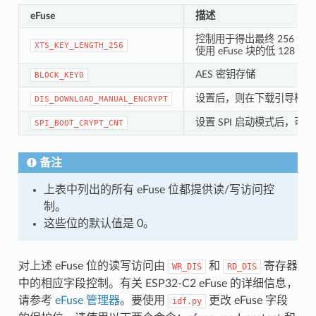
eFuse
描述
控制用于得出最终 256 位 
XTS_KEY_LENGTH_256
使用 eFuse 块的低 128 
AES 密钥存储
BLOCK_KEY0
设置后，则在下载引导模式时禁
DIS_DOWNLOAD_MANUAL_ENCRYPT
设置 SPI 启动模式后，可
SPI_BOOT_CRYPT_CNT
备注
上表中列出的所有 eFuse 位都提供读/写访问控
制。
这些位的默认值是 0。
对上述 eFuse 位的读写访问由
和
寄存器
WR_DIS
RD_DIS
中的相应字段控制。有关 ESP32-C2 eFuse 的详细信息，
请参考
eFuse 管理器
。要使用
更改 eFuse 字段
idf.py