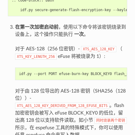
..
code-block::
bash

idf.py
secure-generate-flash-encryption-key
--keylen
1
在第一次加密启动前
，使用以下命令将该密钥烧录到
设备上，这个操作只能执行
一次
。
对于 AES-128（256 位密钥）-
（
XTS_AES_128_KEY
eFuse 将被烧录为 1）:
XTS_KEY_LENGTH_256
idf.py
--port
PORT
efuse-burn-key
BLOCK_KEY0
flash_encr
对于由 128 位导出的 AES-128 密钥（SHA256（128
位））-
。flash
XTS_AES_128_KEY_DERIVED_FROM_128_EFUSE_BITS
加密密钥会被写入 eFuse BLOCK_KEY0 的低位，留
出高 128 位以支持软件读取。如小节
同时烧录两个密钥
所示，在 espefuse 工具的特殊模式下，你可以使用