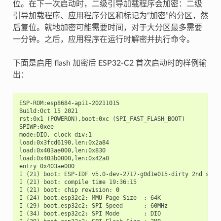
位。在下一次启动时，二级引导加载程序会加密：二级
引导加载程序、应用程序分区和标记为“加密”的分区，然
后复位。就地加密可能需要时间，对于大分区最多需要
一分钟。之后，应用程序在运行时解密并执行命令。
下面是启用 flash 加密后 ESP32-C2 首次启动时的样例输
出：
ESP-ROM:esp8684-api1-20211015

Build:Oct 15 2021

rst:0x1 (POWERON),boot:0xc (SPI_FAST_FLASH_BOOT)

SPIWP:0xee

mode:DIO, clock div:1

load:0x3fcd6190,len:0x2a84

load:0x403ae000,len:0x830

load:0x403b0000,len:0x42a0

entry 0x403ae000

I (21) boot: ESP-IDF v5.0-dev-2717-g0d1e015-dirty 2nd stage
I (21) boot: compile time 19:36:15

I (21) boot: chip revision: 0

I (24) boot.esp32c2: MMU Page Size  : 64K

I (29) boot.esp32c2: SPI Speed      : 60MHz

I (34) boot.esp32c2: SPI Mode       : DIO
