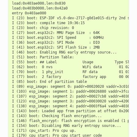
load:0x403ae000,len:0x830

load:0x403b0000,len:0x42a0

entry 0x403ae000

I (23) boot: ESP-IDF v5.0-dev-2717-g0d1e015-dirty 2nd stage
I (23) boot: compile time 19:36:15

I (23) boot: chip revision: 0

I (27) boot.esp32c2: MMU Page Size  : 64K

I (32) boot.esp32c2: SPI Speed      : 60MHz

I (36) boot.esp32c2: SPI Mode       : DIO

I (41) boot.esp32c2: SPI Flash Size : 2MB

I (46) boot: Enabling RNG early entropy source...

I (51) boot: Partition Table:

I (55) boot: ## Label            Usage          Type ST Off
I (62) boot:  0 nvs              WiFi data        01 02 000
I (70) boot:  1 phy_init         RF data          01 01 000
I (77) boot:  2 factory          factory app      00 00 000
I (85) boot: End of partition table

I (89) esp_image: segment 0: paddr=00020020 vaddr=3c010020 
I (103) esp_image: segment 1: paddr=00026880 vaddr=3fca9a60
I (107) esp_image: segment 2: paddr=00027cb8 vaddr=40380000
I (123) esp_image: segment 3: paddr=00030020 vaddr=42000020
I (138) esp_image: segment 4: paddr=0003f6a4 vaddr=40388360
I (143) boot: Loaded app from partition at offset 0x20000

I (143) boot: Checking flash encryption...

I (146) flash_encrypt: flash encryption is enabled (1 plain
I (154) boot: Disabling RNG early entropy source...

I (171) cpu_start: Pro cpu up.

I (179) cpu_start: Pro cpu start user code
