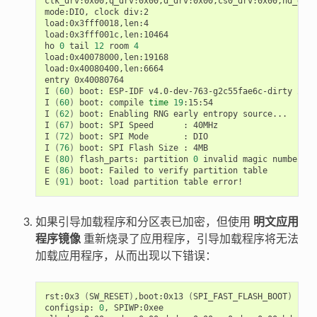
clk_drv:0x00,q_drv:0x00,d_drv:0x00,cs0_drv:0x00,hd_drv:
mode:DIO,
clock
div:2

load:0x3fff0018,len:4

load:0x3fff001c,len:10464

ho
0
tail
12
room
4
load:0x40078000,len:19168

load:0x40080400,len:6664

entry
0x40080764

I
(
60
)
boot:
ESP-IDF
v4.0-dev-763-g2c55fae6c-dirty
2nd
I
(
60
)
boot:
compile
time
19
:15:54

I
(
62
)
boot:
Enabling
RNG
early
entropy
source...

I
(
67
)
boot:
SPI
Speed
:
40MHz

I
(
72
)
boot:
SPI
Mode
:
DIO

I
(
76
)
boot:
SPI
Flash
Size
:
4MB

E
(
80
)
flash_parts:
partition
0
invalid
magic
number
0x
E
(
86
)
boot:
Failed
to
verify
partition
table

E
(
91
)
boot:
load
partition
table
如果引导加载程序和分区表已加密，但使用
明文应用
程序镜像
重新烧录了应用程序，引导加载程序将无法
加载应用程序，从而出现以下错误：
rst:0x3
(
SW_RESET
)
,boot:0x13
(
SPI_FAST_FLASH_BOOT
)
configsip:
0
,
SPIWP:0xee
