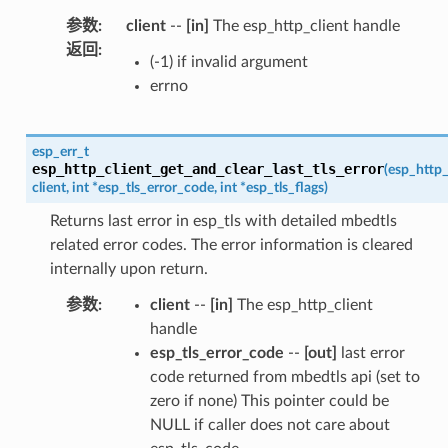
参数
:
client
--
[in]
The esp_http_client handle
返回
:
(-1) if invalid argument
errno
esp_err_t
esp_http_client_get_and_clear_last_tls_error
(
esp_http_
client
,
int
*
esp_tls_error_code
,
int
*
esp_tls_flags
)
Returns last error in esp_tls with detailed mbedtls
related error codes. The error information is cleared
internally upon return.
参数
:
client
--
[in]
The esp_http_client
handle
esp_tls_error_code
--
[out]
last error
code returned from mbedtls api (set to
zero if none) This pointer could be
NULL if caller does not care about