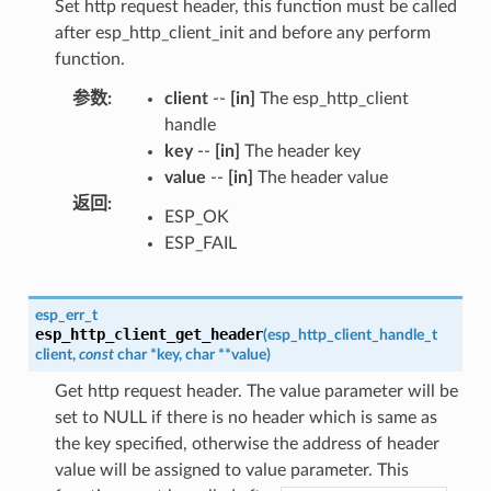
Set http request header, this function must be called
after esp_http_client_init and before any perform
function.
参数
:
client
--
[in]
The esp_http_client
handle
key
--
[in]
The header key
value
--
[in]
The header value
返回
:
ESP_OK
ESP_FAIL
esp_err_t
esp_http_client_get_header
(
esp_http_client_handle_t
client
,
const
char
*
key
,
char
*
*
value
)
Get http request header. The value parameter will be
set to NULL if there is no header which is same as
the key specified, otherwise the address of header
value will be assigned to value parameter. This