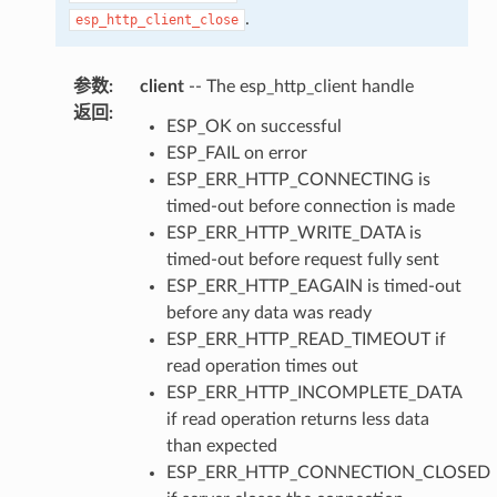
.
esp_http_client_close
参数
:
client
-- The esp_http_client handle
返回
:
ESP_OK on successful
ESP_FAIL on error
ESP_ERR_HTTP_CONNECTING is
timed-out before connection is made
ESP_ERR_HTTP_WRITE_DATA is
timed-out before request fully sent
ESP_ERR_HTTP_EAGAIN is timed-out
before any data was ready
ESP_ERR_HTTP_READ_TIMEOUT if
read operation times out
ESP_ERR_HTTP_INCOMPLETE_DATA
if read operation returns less data
than expected
ESP_ERR_HTTP_CONNECTION_CLOSED