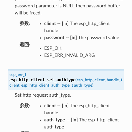
password parameter is NULL then password buffer
will be freed.
参数
:
client
--
[in]
The esp_http_client
handle
password
--
[in]
The password value
返回
:
ESP_OK
ESP_ERR_INVALID_ARG
esp_err_t
esp_http_client_set_authtype
(
esp_http_client_handle_t
client
,
esp_http_client_auth_type_t
auth_type
)
Set http request auth_type.
参数
:
client
--
[in]
The esp_http_client
handle
auth_type
--
[in]
The esp_http_client
auth type