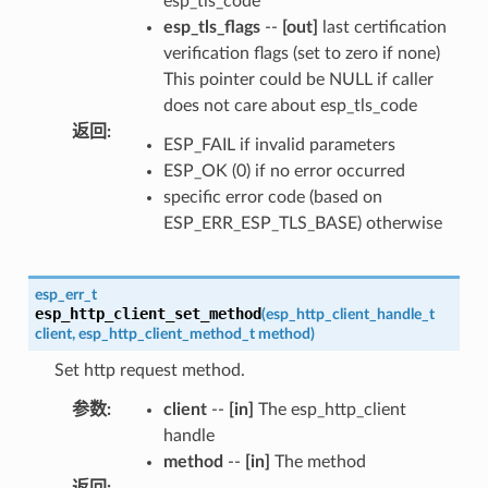
esp_tls_code
esp_tls_flags
--
[out]
last certification
verification flags (set to zero if none)
This pointer could be NULL if caller
does not care about esp_tls_code
返回
:
ESP_FAIL if invalid parameters
ESP_OK (0) if no error occurred
specific error code (based on
ESP_ERR_ESP_TLS_BASE) otherwise
esp_err_t
esp_http_client_set_method
(
esp_http_client_handle_t
client
,
esp_http_client_method_t
method
)
Set http request method.
参数
:
client
--
[in]
The esp_http_client
handle
method
--
[in]
The method
返回
: