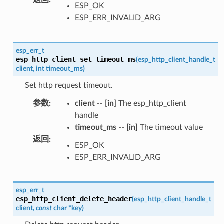
ESP_OK
ESP_ERR_INVALID_ARG
esp_err_t
esp_http_client_set_timeout_ms
(
esp_http_client_handle_t
client
,
int
timeout_ms
)
Set http request timeout.
参数
:
client
--
[in]
The esp_http_client
handle
timeout_ms
--
[in]
The timeout value
返回
:
ESP_OK
ESP_ERR_INVALID_ARG
esp_err_t
esp_http_client_delete_header
(
esp_http_client_handle_t
client
,
const
char
*
key
)