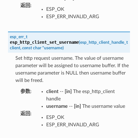
返回
:
ESP_OK
ESP_ERR_INVALID_ARG
esp_err_t
esp_http_client_set_username
(
esp_http_client_handle_t
client
,
const
char
*
username
)
Set http request username. The value of username
parameter will be assigned to username buffer. If the
username parameter is NULL then username buffer
will be freed.
参数
:
client
--
[in]
The esp_http_client
handle
username
--
[in]
The username value
返回
:
ESP_OK
ESP_ERR_INVALID_ARG