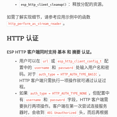
：释放分配的资源。
esp_http_client_cleanup()
如需了解实现细节，请参考应用示例中的函数
。
http_perform_as_stream_reader
HTTP 认证
ESP HTTP 客户端同时支持
基本
和
摘要
认证。
用户可以在
或
配
url
esp_http_client_config_t
置中的
和
处输入用户名和密
username
password
码。对于
，
auth_type
=
HTTP_AUTH_TYPE_BASIC
HTTP 客户端只需执行一项操作就可通过认证过
程。
如果
，但配置中
auth_type
=
HTTP_AUTH_TYPE_NONE
有
和
字段，HTTP 客户端需
username
password
要执行两项操作。客户端在第一次尝试连接服务
器时，会收到
头，而后再根据
401
Unauthorized