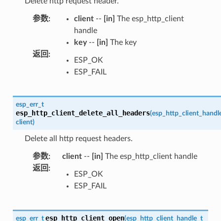
Delete http request header.
参数
:
client
--
[in]
The esp_http_client
handle
key
--
[in]
The key
返回
:
ESP_OK
ESP_FAIL
esp_err_t
esp_http_client_delete_all_headers
(
esp_http_client_handl
client
)
Delete all http request headers.
参数
:
client
--
[in]
The esp_http_client handle
返回
:
ESP_OK
ESP_FAIL
esp_http_client_open
esp_err_t
(
esp_http_client_handle_t