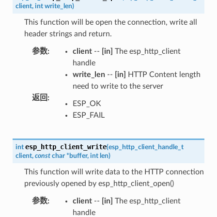
client
,
int
write_len
)
This function will be open the connection, write all
header strings and return.
参数
:
client
--
[in]
The esp_http_client
handle
write_len
--
[in]
HTTP Content length
need to write to the server
返回
:
ESP_OK
ESP_FAIL
esp_http_client_write
int
(
esp_http_client_handle_t
client
,
const
char
*
buffer
,
int
len
)
This function will write data to the HTTP connection
previously opened by esp_http_client_open()
参数
:
client
--
[in]
The esp_http_client
handle