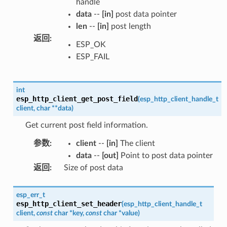
handle
data
--
[in]
post data pointer
len
--
[in]
post length
返回
:
ESP_OK
ESP_FAIL
int
esp_http_client_get_post_field
(
esp_http_client_handle_t
client
,
char
*
*
data
)
Get current post field information.
参数
:
client
--
[in]
The client
data
--
[out]
Point to post data pointer
返回
:
Size of post data
esp_err_t
esp_http_client_set_header
(
esp_http_client_handle_t
client
,
const
char
*
key
,
const
char
*
value
)