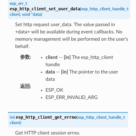
esp_err_t
esp_http_client_set_user_data
(
esp_http_client_handle_t
client
,
void
*
data
)
Set http request user_data. The value passed in
+data+ will be available during event callbacks. No
memory management will be performed on the user's
behalf.
参数
:
client
--
[in]
The esp_http_client
handle
data
--
[in]
The pointer to the user
data
返回
:
ESP_OK
ESP_ERR_INVALID_ARG
esp_http_client_get_errno
int
(
esp_http_client_handle_t
client
)
Get HTTP client session errno.