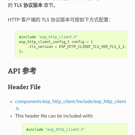
的
TLS 协议版本
章节。
HTTP 客户端的 TLS 协议版本可按如下方式配置：
#include
"esp_http_client.h"
esp_http_client_config_t
config
=
{
.
tls_version
=
ESP_HTTP_CLIENT_TLS_VER_TLS_1_2
,
};
API 参考
Header File
components/esp_http_client/include/esp_http_client
.h
This header file can be included with:
#include
"esp_http_client.h"