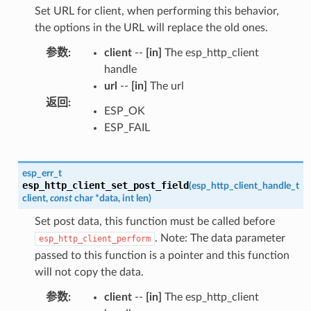
Set URL for client, when performing this behavior,
the options in the URL will replace the old ones.
参数
:
client
--
[in]
The esp_http_client
handle
url
--
[in]
The url
返回
:
ESP_OK
ESP_FAIL
esp_err_t
esp_http_client_set_post_field
(
esp_http_client_handle_t
client
,
const
char
*
data
,
int
len
)
Set post data, this function must be called before
. Note: The data parameter
esp_http_client_perform
passed to this function is a pointer and this function
will not copy the data.
参数
:
client
--
[in]
The esp_http_client