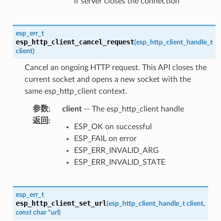
if server closes the connection
esp_err_t
esp_http_client_cancel_request
(
esp_http_client_handle_t
client
)
Cancel an ongoing HTTP request. This API closes the
current socket and opens a new socket with the
same esp_http_client context.
参数
:
client
-- The esp_http_client handle
返回
:
ESP_OK on successful
ESP_FAIL on error
ESP_ERR_INVALID_ARG
ESP_ERR_INVALID_STATE
esp_err_t
esp_http_client_set_url
(
esp_http_client_handle_t
client
,
const
char
*
url
)