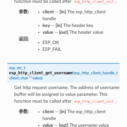
function must be called after
.
esp_http_client_init
参数
:
client
--
[in]
The esp_http_client
handle
key
--
[in]
The header key
value
--
[out]
The header value
返回
:
ESP_OK
ESP_FAIL
esp_err_t
esp_http_client_get_username
(
esp_http_client_handle_t
client
,
char
*
*
value
)
Get http request username. The address of username
buffer will be assigned to value parameter. This
function must be called after
.
esp_http_client_init
参数
:
client
--
[in]
The esp_http_client
handle
value
--
[out]
The username value