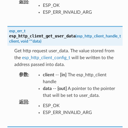
返回
:
ESP_OK
ESP_ERR_INVALID_ARG
esp_err_t
esp_http_client_get_user_data
(
esp_http_client_handle_t
client
,
void
*
*
data
)
Get http request user_data. The value stored from
the
esp_http_client_config_t
will be written to the
address passed into data.
参数
:
client
--
[in]
The esp_http_client
handle
data
--
[out]
A pointer to the pointer
that will be set to user_data.
返回
:
ESP_OK
ESP_ERR_INVALID_ARG