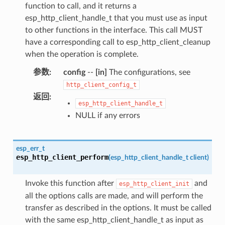
function to call, and it returns a
esp_http_client_handle_t that you must use as input
to other functions in the interface. This call MUST
have a corresponding call to esp_http_client_cleanup
when the operation is complete.
参数
:
config
--
[in]
The configurations, see
http_client_config_t
返回
:
esp_http_client_handle_t
NULL if any errors
esp_err_t
esp_http_client_perform
(
esp_http_client_handle_t
client
)
Invoke this function after
and
esp_http_client_init
all the options calls are made, and will perform the
transfer as described in the options. It must be called
with the same esp_http_client_handle_t as input as