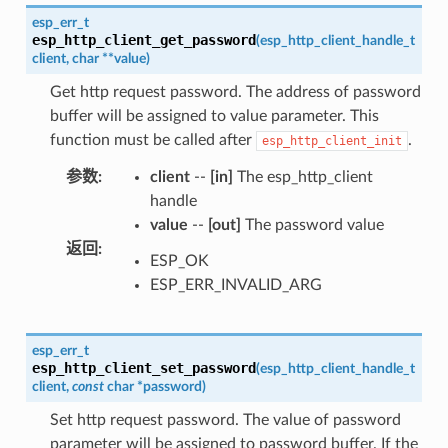
esp_err_t
esp_http_client_get_password
(
esp_http_client_handle_t
client
,
char
*
*
value
)
Get http request password. The address of password
buffer will be assigned to value parameter. This
function must be called after
.
esp_http_client_init
参数
:
client
--
[in]
The esp_http_client
handle
value
--
[out]
The password value
返回
:
ESP_OK
ESP_ERR_INVALID_ARG
esp_err_t
esp_http_client_set_password
(
esp_http_client_handle_t
client
,
const
char
*
password
)
Set http request password. The value of password
parameter will be assigned to password buffer. If the