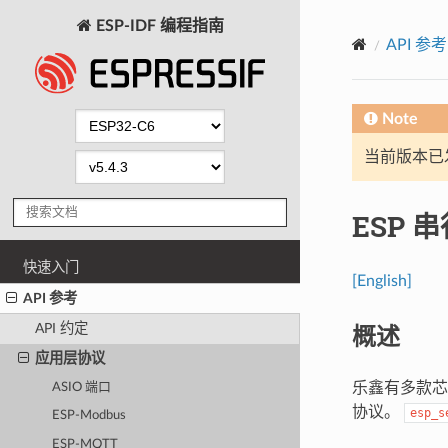
ESP-IDF 编程指南
API 参考
Note
当前版本已发布
ESP 
快速入门
[English]
API 参考
概述
API 约定
应用层协议
乐鑫有多款芯
ASIO 端口
协议。
esp_s
ESP-Modbus
ESP-MQTT