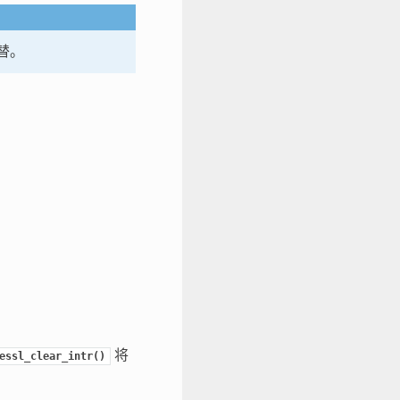
替。
将
essl_clear_intr()