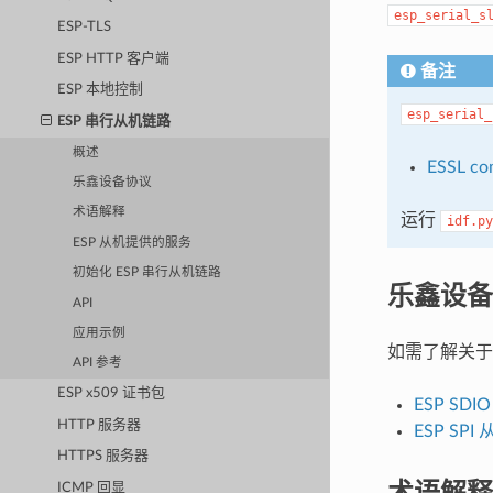
esp_serial_s
ESP-TLS
ESP HTTP 客户端
备注
ESP 本地控制
esp_serial_
ESP 串行从机链路
概述
ESSL co
乐鑫设备协议
术语解释
运行
idf.py
ESP 从机提供的服务
初始化 ESP 串行从机链路
乐鑫设备
API
应用示例
如需了解关于
API 参考
ESP x509 证书包
ESP SD
HTTP 服务器
ESP SP
HTTPS 服务器
术语解释
ICMP 回显