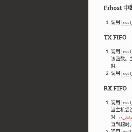
Frhost 中
调用
essl
TX FIFO
调用
essl
该函数。
时。
调用
essl
RX FIFO
调用
essl
当主机尝
对
rx_dat
直到超时
调用
essl