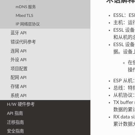
mDNS 服务
ESSL：ES
Mbed TLS
主机：运
IP 网络层协议
ESSL 
蓝牙 API
和从机的
错误代码参考
ESSL 
连网 API
据。设备
外设 API
在
项目配置
操作
配网 API
ESP 从
存储 API
总线：特
从机协议：
系统 API
TX bu
H/W 硬件参考
数据的累计 
API 指南
RX da
迁移指南
累计数据
安全指南