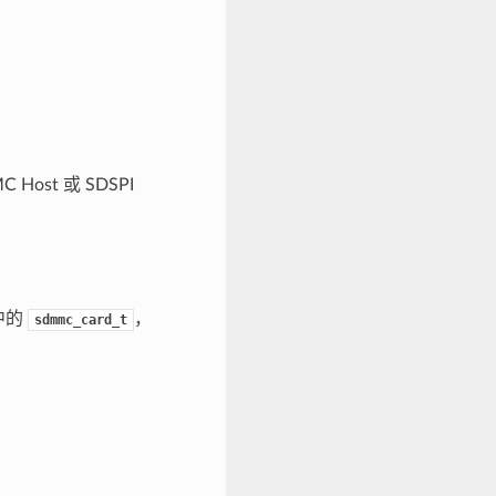
Host 或 SDSPI
中的
，
sdmmc_card_t