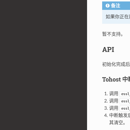
备注
如果你正在用
暂不支持。
API
初始化完成后
Tohost
调用
essl
调用
essl
调用
essl
中断触发
其清空。