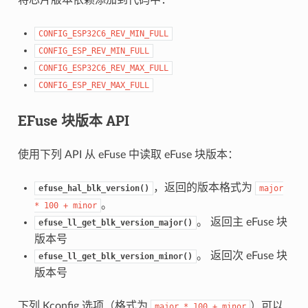
CONFIG_ESP32C6_REV_MIN_FULL
CONFIG_ESP_REV_MIN_FULL
CONFIG_ESP32C6_REV_MAX_FULL
CONFIG_ESP_REV_MAX_FULL
EFuse 块版本 API
使用下列 API 从 eFuse 中读取 eFuse 块版本：
，返回的版本格式为
efuse_hal_blk_version()
major
。
*
100
+
minor
。 返回主 eFuse 块
efuse_ll_get_blk_version_major()
版本号
。 返回次 eFuse 块
efuse_ll_get_blk_version_minor()
版本号
下列 Kconfig 选项（格式为
）可以
major
*
100
+
minor