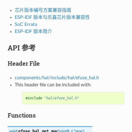
芯片版本编号方案兼容指南
ESP-IDF 版本与乐鑫芯片版本兼容性
SoC Errata
ESP-IDF 版本简介
API 参考
Header File
components/hal/include/hal/efuse_hal.h
This header file can be included with:
#include
"hal/efuse_hal.h"
Functions
efuse_hal_get_mac
void
(
uint8_t
*
mac
)