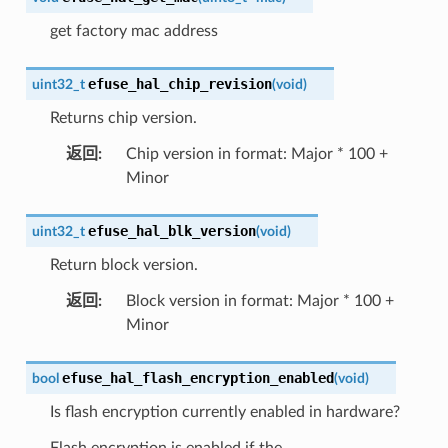
get factory mac address
efuse_hal_chip_revision
uint32_t
(
void
)
Returns chip version.
返回
:
Chip version in format: Major * 100 +
Minor
efuse_hal_blk_version
uint32_t
(
void
)
Return block version.
返回
:
Block version in format: Major * 100 +
Minor
efuse_hal_flash_encryption_enabled
bool
(
void
)
Is flash encryption currently enabled in hardware?
Flash encryption is enabled if the