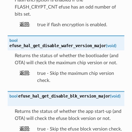
FLASH_CRYPT_CNT efuse has an odd number of
bits set.
返回
:
true if flash encryption is enabled.
bool
efuse_hal_get_disable_wafer_version_major
(
void
)
Returns the status of whether the bootloader (and
OTA) will check the maximum chip version or not.
返回
:
true - Skip the maximum chip version
check.
efuse_hal_get_disable_blk_version_major
bool
(
void
)
Returns the status of whether the app start-up (and
OTA) will check the efuse block version or not.
返回
:
true - Skip the efuse block version check.