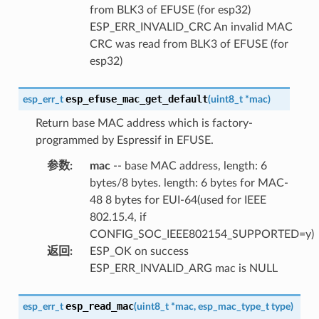
from BLK3 of EFUSE (for esp32)
ESP_ERR_INVALID_CRC An invalid MAC
CRC was read from BLK3 of EFUSE (for
esp32)
esp_efuse_mac_get_default
esp_err_t
(
uint8_t
*
mac
)
Return base MAC address which is factory-
programmed by Espressif in EFUSE.
参数
:
mac
-- base MAC address, length: 6
bytes/8 bytes. length: 6 bytes for MAC-
48 8 bytes for EUI-64(used for IEEE
802.15.4, if
CONFIG_SOC_IEEE802154_SUPPORTED=y)
返回
:
ESP_OK on success
ESP_ERR_INVALID_ARG mac is NULL
esp_read_mac
esp_err_t
(
uint8_t
*
mac
,
esp_mac_type_t
type
)