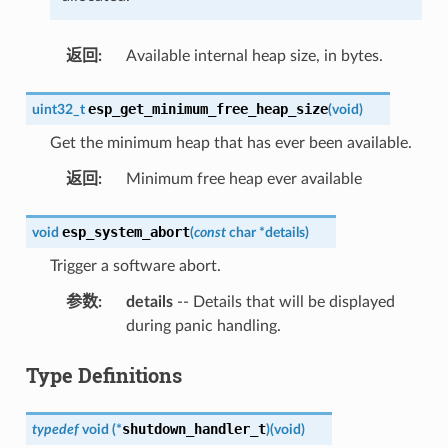
返回
:
Available internal heap size, in bytes.
esp_get_minimum_free_heap_size
uint32_t
(
void
)
Get the minimum heap that has ever been available.
返回
:
Minimum free heap ever available
esp_system_abort
void
(
const
char
*
details
)
Trigger a software abort.
参数
:
details
-- Details that will be displayed
during panic handling.
Type Definitions
shutdown_handler_t
typedef
void
(
*
)
(
void
)