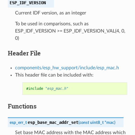
ESP_IDF_VERSION
Current IDF version, as an integer
To be used in comparisons, such as
ESP_IDF_VERSION >= ESP_IDF_VERSION_VAL(4, 0,
0)
Header File
components/esp_hw_support/include/esp_mac.h
This header file can be included with:
#include
"esp_mac.h"
Functions
esp_base_mac_addr_set
esp_err_t
(
const
uint8_t
*
mac
)
Set base MAC address with the MAC address which