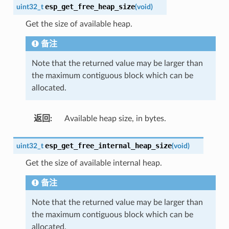
esp_get_free_heap_size
uint32_t
(
void
)
Get the size of available heap.
备注
Note that the returned value may be larger than
the maximum contiguous block which can be
allocated.
返回
:
Available heap size, in bytes.
esp_get_free_internal_heap_size
uint32_t
(
void
)
Get the size of available internal heap.
备注
Note that the returned value may be larger than
the maximum contiguous block which can be
allocated.