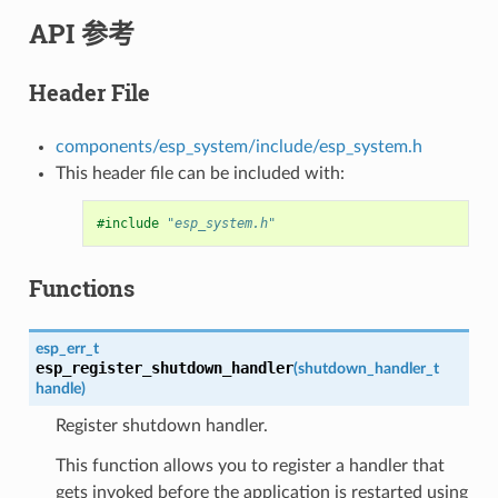
API 参考
Header File
components/esp_system/include/esp_system.h
This header file can be included with:
#include
"esp_system.h"
Functions
esp_err_t
esp_register_shutdown_handler
(
shutdown_handler_t
handle
)
Register shutdown handler.
This function allows you to register a handler that
gets invoked before the application is restarted using