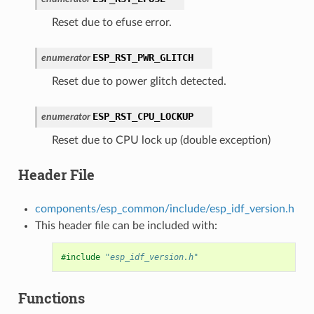
Reset due to efuse error.
ESP_RST_PWR_GLITCH
enumerator
Reset due to power glitch detected.
ESP_RST_CPU_LOCKUP
enumerator
Reset due to CPU lock up (double exception)
Header File
components/esp_common/include/esp_idf_version.h
This header file can be included with:
#include
"esp_idf_version.h"
Functions