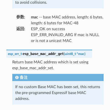
to avoid collisions.
参数
:
mac
-- base MAC address, length: 6 bytes.
length: 6 bytes for MAC-48
返回
:
ESP_OK on success
ESP_ERR_INVALID_ARG If mac is NULL
or is not a unicast MAC
esp_base_mac_addr_get
esp_err_t
(
uint8_t
*
mac
)
Return base MAC address which is set using
esp_base_mac_addr_set.
备注
If no custom Base MAC has been set, this returns
the pre-programmed Espressif base MAC
address.