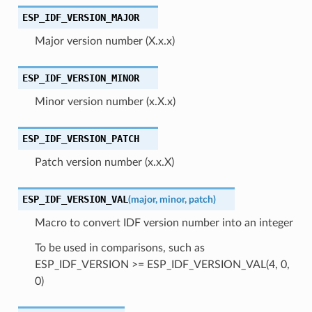
ESP_IDF_VERSION_MAJOR
Major version number (X.x.x)
ESP_IDF_VERSION_MINOR
Minor version number (x.X.x)
ESP_IDF_VERSION_PATCH
Patch version number (x.x.X)
ESP_IDF_VERSION_VAL
(
major
,
minor
,
patch
)
Macro to convert IDF version number into an integer
To be used in comparisons, such as
ESP_IDF_VERSION >= ESP_IDF_VERSION_VAL(4, 0,
0)