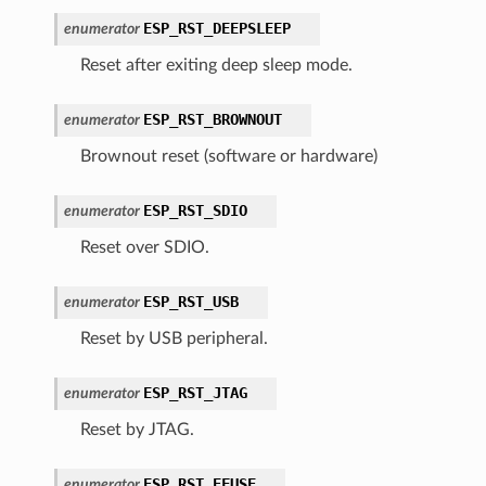
ESP_RST_DEEPSLEEP
enumerator
Reset after exiting deep sleep mode.
ESP_RST_BROWNOUT
enumerator
Brownout reset (software or hardware)
ESP_RST_SDIO
enumerator
Reset over SDIO.
ESP_RST_USB
enumerator
Reset by USB peripheral.
ESP_RST_JTAG
enumerator
Reset by JTAG.
ESP_RST_EFUSE
enumerator