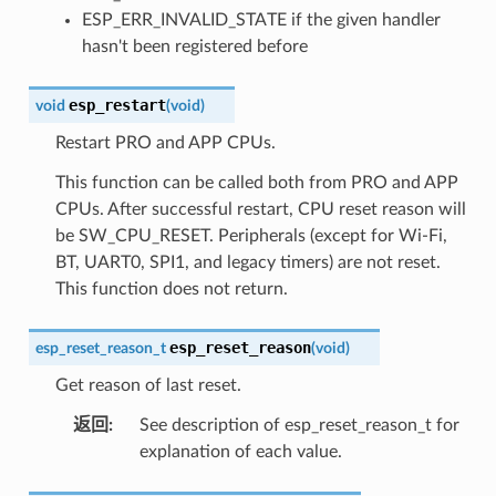
ESP_ERR_INVALID_STATE if the given handler
hasn't been registered before
esp_restart
void
(
void
)
Restart PRO and APP CPUs.
This function can be called both from PRO and APP
CPUs. After successful restart, CPU reset reason will
be SW_CPU_RESET. Peripherals (except for Wi-Fi,
BT, UART0, SPI1, and legacy timers) are not reset.
This function does not return.
esp_reset_reason
esp_reset_reason_t
(
void
)
Get reason of last reset.
返回
:
See description of esp_reset_reason_t for
explanation of each value.