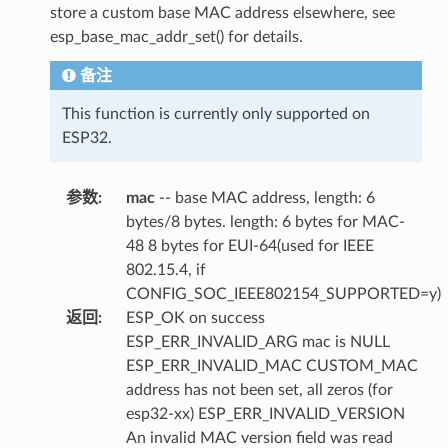
store a custom base MAC address elsewhere, see
esp_base_mac_addr_set() for details.
备注
This function is currently only supported on
ESP32.
参数
:
mac
-- base MAC address, length: 6
bytes/8 bytes. length: 6 bytes for MAC-
48 8 bytes for EUI-64(used for IEEE
802.15.4, if
CONFIG_SOC_IEEE802154_SUPPORTED=y)
返回
:
ESP_OK on success
ESP_ERR_INVALID_ARG mac is NULL
ESP_ERR_INVALID_MAC CUSTOM_MAC
address has not been set, all zeros (for
esp32-xx) ESP_ERR_INVALID_VERSION
An invalid MAC version field was read