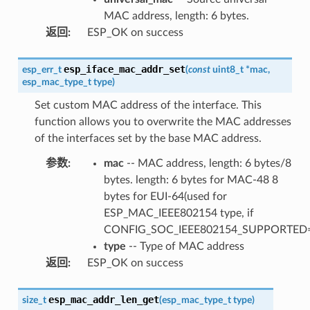
MAC address, length: 6 bytes.
返回
:
ESP_OK on success
esp_iface_mac_addr_set
esp_err_t
(
const
uint8_t
*
mac
,
esp_mac_type_t
type
)
Set custom MAC address of the interface. This
function allows you to overwrite the MAC addresses
of the interfaces set by the base MAC address.
参数
:
mac
-- MAC address, length: 6 bytes/8
bytes. length: 6 bytes for MAC-48 8
bytes for EUI-64(used for
ESP_MAC_IEEE802154 type, if
CONFIG_SOC_IEEE802154_SUPPORTED=
type
-- Type of MAC address
返回
:
ESP_OK on success
esp_mac_addr_len_get
size_t
(
esp_mac_type_t
type
)