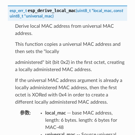
esp_derive_local_mac
esp_err_t
(
uint8_t
*
local_mac
,
const
uint8_t
*
universal_mac
)
Derive local MAC address from universal MAC
address.
This function copies a universal MAC address and
then sets the "locally
administered" bit (bit 0x2) in the first octet, creating
a locally administered MAC address.
If the universal MAC address argument is already a
locally administered MAC address, then the first
octet is XORed with 0x4 in order to create a
different locally administered MAC address.
参数
:
local_mac
-- base MAC address,
length: 6 bytes. length: 6 bytes for
MAC-48
universal_mac
-- Source universal