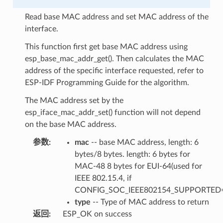
Read base MAC address and set MAC address of the
interface.
This function first get base MAC address using
esp_base_mac_addr_get(). Then calculates the MAC
address of the specific interface requested, refer to
ESP-IDF Programming Guide for the algorithm.
The MAC address set by the
esp_iface_mac_addr_set() function will not depend
on the base MAC address.
参数
:
mac
-- base MAC address, length: 6
bytes/8 bytes. length: 6 bytes for
MAC-48 8 bytes for EUI-64(used for
IEEE 802.15.4, if
CONFIG_SOC_IEEE802154_SUPPORTED=
type
-- Type of MAC address to return
返回
:
ESP_OK on success