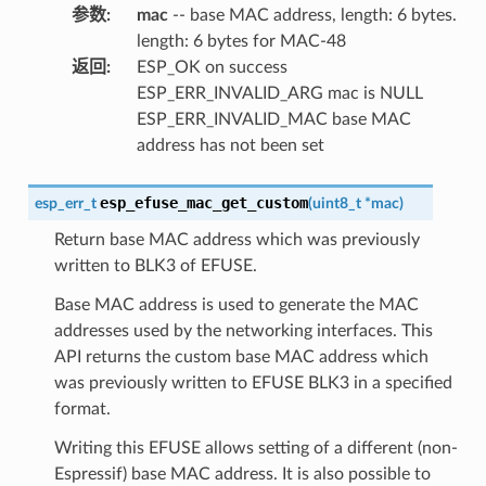
参数
:
mac
-- base MAC address, length: 6 bytes.
length: 6 bytes for MAC-48
返回
:
ESP_OK on success
ESP_ERR_INVALID_ARG mac is NULL
ESP_ERR_INVALID_MAC base MAC
address has not been set
esp_efuse_mac_get_custom
esp_err_t
(
uint8_t
*
mac
)
Return base MAC address which was previously
written to BLK3 of EFUSE.
Base MAC address is used to generate the MAC
addresses used by the networking interfaces. This
API returns the custom base MAC address which
was previously written to EFUSE BLK3 in a specified
format.
Writing this EFUSE allows setting of a different (non-
Espressif) base MAC address. It is also possible to