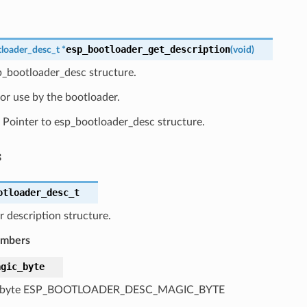
esp_bootloader_get_description
loader_desc_t
*
(
void
)
p_bootloader_desc structure.
or use by the bootloader.
Pointer to esp_bootloader_desc structure.
s
otloader_desc_t
 description structure.
embers
agic_byte
 byte ESP_BOOTLOADER_DESC_MAGIC_BYTE