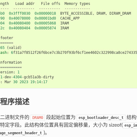
ength
Load
addr
File
offs
Memory
types
-----
----------
----------
------------
bb0
0x3fff0030
0x00000018
BYTE_ACCESSIBLE
,
DRAM
,
DIRAM_DRAM
c90
0x40078000
0x00001bd0
CACHE_APP
004
0x40080400
0x00005868
IRAM
f2c
0x40080404
0x00005874
IRAM
footer
=======
x65
(
valid
)
hash
:
6
f31a7f8512f26f6bce7c3b270f93bf6cf1ee4602c322998ca8ce27433
information
===========
version
:
1
.1
-
dev
-
4304
-
gcb51a3b
-
dirty
e
:
Mar
30
2023
19
:
14
:
17
程序描述
序二进制文件的
段起始位置为
结构
DRAM0
esp_bootloader_desc_t
特定字段。此结构体位置具有固定偏移量，大小为 sizeof(
esp_i
)。
age_segment_header_t