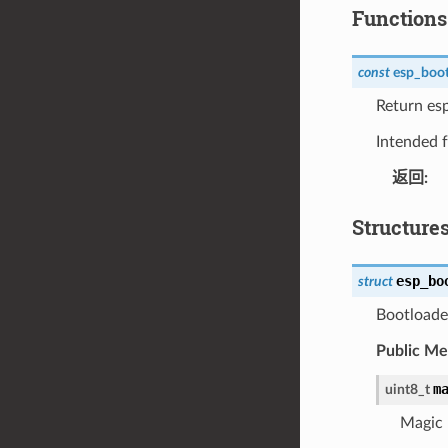
Functions
const
esp_boot
Return es
Intended f
返回
:
Structure
esp_bo
struct
Bootloader
Public M
m
uint8_t
Magic