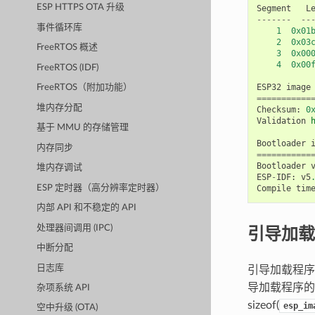
ESP HTTPS OTA 升级
Segment
L
-------
--
事件循环库
1
0x01
2
0x03
FreeRTOS 概述
3
0x00
4
0x00
FreeRTOS (IDF)
ESP32
image
FreeRTOS（附加功能）
===========
堆内存分配
Checksum
:
0
Validation
基于 MMU 的存储管理
Bootloader
内存同步
===========
Bootloader
堆内存调试
ESP
-
IDF
:
v5
ESP 定时器（高分辨率定时器）
Compile
tim
内部 API 和不稳定的 API
引导加载
处理器间调用 (IPC)
中断分配
日志库
引导加载程
导加载程序的
杂项系统 API
sizeof(
esp_im
空中升级 (OTA)