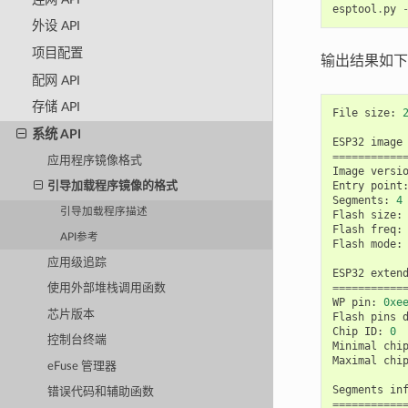
esptool
.
py
外设 API
项目配置
输出结果如下
配网 API
存储 API
File
size
:
系统 API
ESP32
image
===========
应用程序镜像格式
Image
versi
Entry
point
引导加载程序镜像的格式
Segments
:
4
引导加载程序描述
Flash
size
:
Flash
freq
:
API参考
Flash
mode
:
应用级追踪
ESP32
exten
===========
使用外部堆栈调用函数
WP
pin
:
0xe
芯片版本
Flash
pins
Chip
ID
:
0
控制台终端
Minimal
chi
Maximal
chi
eFuse 管理器
Segments
in
错误代码和辅助函数
===========