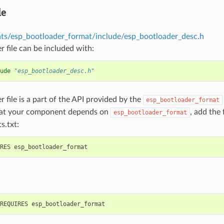
le
s/esp_bootloader_format/include/esp_bootloader_desc.h
r file can be included with:
ude
"esp_bootloader_desc.h"
r file is a part of the API provided by the
esp_bootloader_format
hat your component depends on
, add the
esp_bootloader_format
s.txt: