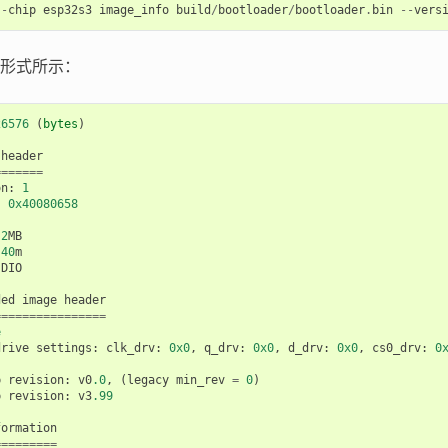
--
chip
esp32s3
image_info
build
/
bootloader
/
bootloader
.
bin
--
vers
形式所示：
26576
(
bytes
)
header
=======
on
:
1
:
0x40080658
2
MB
40
m
DIO
ded
image
header
================
e
drive
settings
:
clk_drv
:
0x0
,
q_drv
:
0x0
,
d_drv
:
0x0
,
cs0_drv
:
0
p
revision
:
v0
.0
,
(
legacy
min_rev
=
0
)
p
revision
:
v3
.99
formation
=========