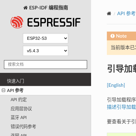
ESP-IDF 编程指南
API 参考
Note
当前版本已发布
引导加
快速入门
[English]
API 参考
引导加载程
API 约定
描述引导加载
应用层协议
蓝牙 API
要查看关于引
错误代码参考
连网 API