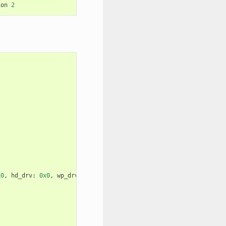
ion
2
x0
,
hd_drv
:
0x0
,
wp_drv
:
0x0