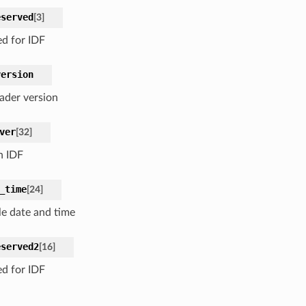
eserved
[
3
]
ed for IDF
version
ader version
ver
[
32
]
n IDF
_time
[
24
]
e date and time
eserved2
[
16
]
ed for IDF