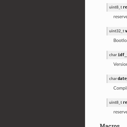
r
uint8_t
reserv
uint32_t
Bootlo
idf_
char
Versio
date
char
Compil
r
uint8_t
reserv
Macros