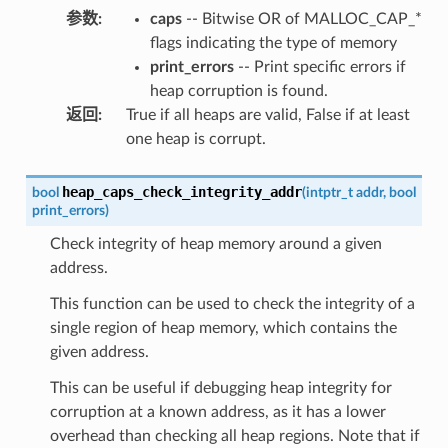
参数
:
caps
-- Bitwise OR of MALLOC_CAP_*
flags indicating the type of memory
print_errors
-- Print specific errors if
heap corruption is found.
返回
:
True if all heaps are valid, False if at least
one heap is corrupt.
heap_caps_check_integrity_addr
bool
(
intptr_t
addr
,
bool
print_errors
)
Check integrity of heap memory around a given
address.
This function can be used to check the integrity of a
single region of heap memory, which contains the
given address.
This can be useful if debugging heap integrity for
corruption at a known address, as it has a lower
overhead than checking all heap regions. Note that if