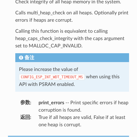
Check integrity of all heap memory in the system.
Calls multi_heap_check on all heaps. Optionally print
errors if heaps are corrupt.
Calling this function is equivalent to calling
heap_caps_check_integrity with the caps argument
set to MALLOC_CAP_INVALID.
备注
Please increase the value of
when using this
CONFIG_ESP_INT_WDT_TIMEOUT_MS
API with PSRAM enabled.
参数
:
print_errors
-- Print specific errors if heap
corruption is found.
返回
:
True if all heaps are valid, False if at least
one heap is corrupt.