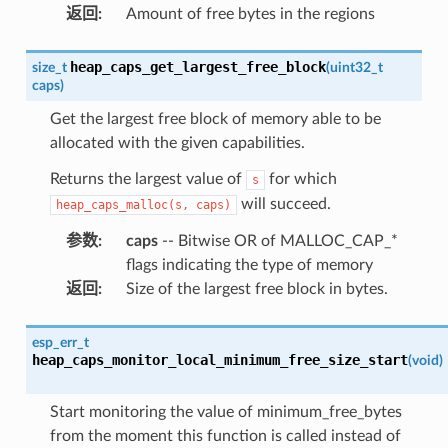
返回
:
Amount of free bytes in the regions
heap_caps_get_largest_free_block
size_t
(
uint32_t
caps
)
Get the largest free block of memory able to be
allocated with the given capabilities.
Returns the largest value of
for which
s
will succeed.
heap_caps_malloc(s,
caps)
参数
:
caps
-- Bitwise OR of MALLOC_CAP_*
flags indicating the type of memory
返回
:
Size of the largest free block in bytes.
esp_err_t
heap_caps_monitor_local_minimum_free_size_start
(
void
)
Start monitoring the value of minimum_free_bytes
from the moment this function is called instead of