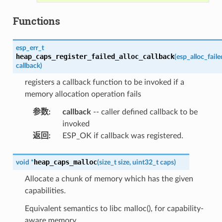
Functions
esp_err_t
heap_caps_register_failed_alloc_callback
(
esp_alloc_fail
callback
)
registers a callback function to be invoked if a
memory allocation operation fails
参数
:
callback
-- caller defined callback to be
invoked
返回
:
ESP_OK if callback was registered.
heap_caps_malloc
void
*
(
size_t
size
,
uint32_t
caps
)
Allocate a chunk of memory which has the given
capabilities.
Equivalent semantics to libc malloc(), for capability-
aware memory.