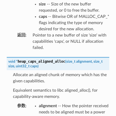
size
-- Size of the new buffer
requested, or 0 to free the buffer.
caps
-- Bitwise OR of MALLOC_CAP_*
flags indicating the type of memory
desired for the new allocation.
返回
:
Pointer to a new buffer of size 'size' with
capabilities 'caps', or NULL if allocation
failed.
heap_caps_aligned_alloc
void
*
(
size_t
alignment
,
size_t
size
,
uint32_t
caps
)
Allocate an aligned chunk of memory which has the
given capabilities.
Equivalent semantics to libc aligned_alloc(), for
capability-aware memory.
参数
:
alignment
-- How the pointer received
needs to be aligned must be a power