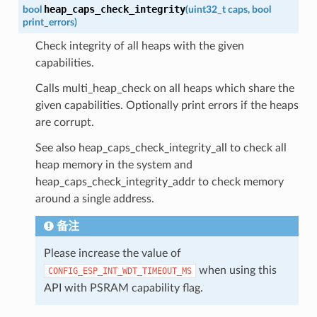
heap_caps_check_integrity
bool
(
uint32_t
caps
,
bool
print_errors
)
Check integrity of all heaps with the given
capabilities.
Calls multi_heap_check on all heaps which share the
given capabilities. Optionally print errors if the heaps
are corrupt.
See also heap_caps_check_integrity_all to check all
heap memory in the system and
heap_caps_check_integrity_addr to check memory
around a single address.
备注
Please increase the value of
when using this
CONFIG_ESP_INT_WDT_TIMEOUT_MS
API with PSRAM capability flag.