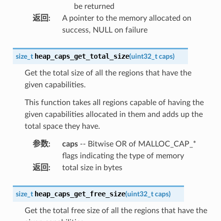
be returned
返回
:
A pointer to the memory allocated on
success, NULL on failure
heap_caps_get_total_size
size_t
(
uint32_t
caps
)
Get the total size of all the regions that have the
given capabilities.
This function takes all regions capable of having the
given capabilities allocated in them and adds up the
total space they have.
参数
:
caps
-- Bitwise OR of MALLOC_CAP_*
flags indicating the type of memory
返回
:
total size in bytes
heap_caps_get_free_size
size_t
(
uint32_t
caps
)
Get the total free size of all the regions that have the