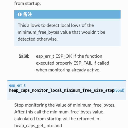
from startup.
备注
This allows to detect local lows of the
minimum_free_bytes value that wouldn't be
detected otherwise.
返回
:
esp_err_t ESP_OK if the function
executed properly ESP_FAIL if called
when monitoring already active
esp_err_t
heap_caps_monitor_local_minimum_free_size_stop
(
void
)
Stop monitoring the value of minimum_free_bytes.
After this call the minimum_free_bytes value
calculated from startup will be returned in
heap_caps_get_info and