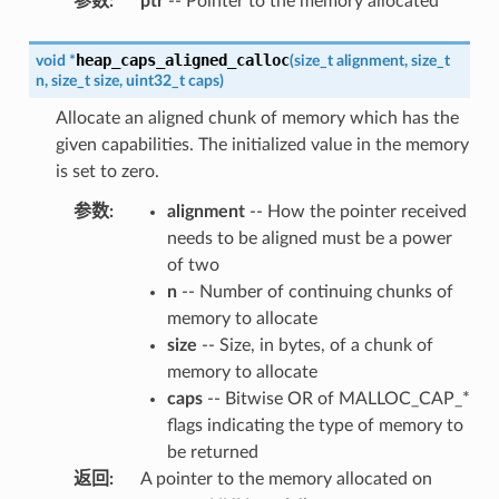
参数
:
ptr
-- Pointer to the memory allocated
heap_caps_aligned_calloc
void
*
(
size_t
alignment
,
size_t
n
,
size_t
size
,
uint32_t
caps
)
Allocate an aligned chunk of memory which has the
given capabilities. The initialized value in the memory
is set to zero.
参数
:
alignment
-- How the pointer received
needs to be aligned must be a power
of two
n
-- Number of continuing chunks of
memory to allocate
size
-- Size, in bytes, of a chunk of
memory to allocate
caps
-- Bitwise OR of MALLOC_CAP_*
flags indicating the type of memory to
be returned
返回
:
A pointer to the memory allocated on