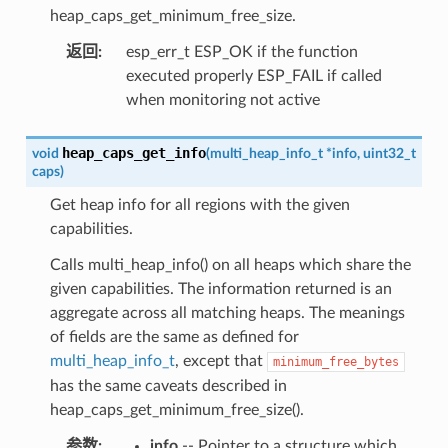
heap_caps_get_minimum_free_size.
返回
:
esp_err_t ESP_OK if the function
executed properly ESP_FAIL if called
when monitoring not active
heap_caps_get_info
void
(
multi_heap_info_t
*
info
,
uint32_t
caps
)
Get heap info for all regions with the given
capabilities.
Calls multi_heap_info() on all heaps which share the
given capabilities. The information returned is an
aggregate across all matching heaps. The meanings
of fields are the same as defined for
multi_heap_info_t
, except that
minimum_free_bytes
has the same caveats described in
heap_caps_get_minimum_free_size().
参数
:
info
-- Pointer to a structure which