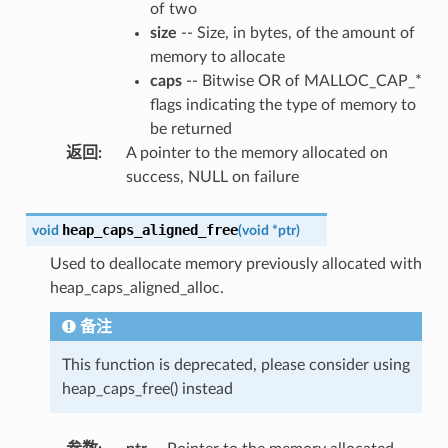
of two
size
-- Size, in bytes, of the amount of
memory to allocate
caps
-- Bitwise OR of MALLOC_CAP_*
flags indicating the type of memory to
be returned
返回
:
A pointer to the memory allocated on
success, NULL on failure
heap_caps_aligned_free
void
(
void
*
ptr
)
Used to deallocate memory previously allocated with
heap_caps_aligned_alloc.
备注
This function is deprecated, please consider using
heap_caps_free() instead