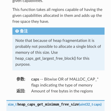
given capabilities.
This function takes all regions capable of having the
given capabilities allocated in them and adds up the
free space they have.
备注
Note that because of heap fragmentation it is
probably not possible to allocate a single block of
memory of this size. Use
heap_caps_get_largest_free_block() for this
purpose.
参数
:
caps
-- Bitwise OR of MALLOC_CAP_*
flags indicating the type of memory
返回
:
Amount of free bytes in the regions
heap_caps_get_minimum_free_size
size_t
(
uint32_t
caps
)