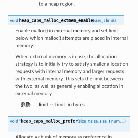
to a heap region.
heap_caps_malloc_extmem_enable
void
(
size_t
limit
)
Enable malloc() in external memory and set limit
below which malloc() attempts are placed in internal
memory.
When external memory is in use, the allocation
strategy is to initially try to satisfy smaller allocation
requests with internal memory and larger requests
with external memory. This sets the limit between
the two, as well as generally enabling allocation in
external memory.
参数
:
limit
-- Limit, in bytes.
heap_caps_malloc_prefer
void
*
(
size_t
size
,
size_t
num
,
...
)
Allocate a chunk of memory as preference in