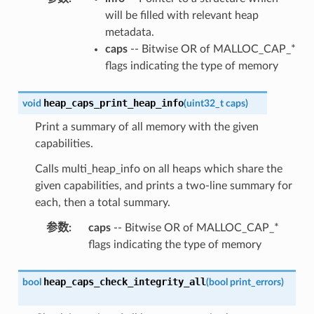
will be filled with relevant heap
metadata.
caps
-- Bitwise OR of MALLOC_CAP_*
flags indicating the type of memory
heap_caps_print_heap_info
void
(
uint32_t
caps
)
Print a summary of all memory with the given
capabilities.
Calls multi_heap_info on all heaps which share the
given capabilities, and prints a two-line summary for
each, then a total summary.
参数
:
caps
-- Bitwise OR of MALLOC_CAP_*
flags indicating the type of memory
heap_caps_check_integrity_all
bool
(
bool
print_errors
)