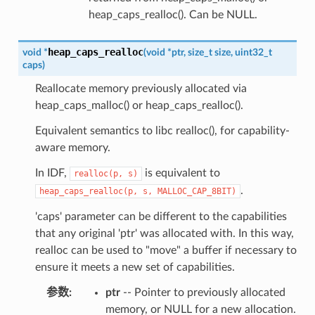
heap_caps_realloc(). Can be NULL.
heap_caps_realloc
void
*
(
void
*
ptr
,
size_t
size
,
uint32_t
caps
)
Reallocate memory previously allocated via
heap_caps_malloc() or heap_caps_realloc().
Equivalent semantics to libc realloc(), for capability-
aware memory.
In IDF,
is equivalent to
realloc(p,
s)
.
heap_caps_realloc(p,
s,
MALLOC_CAP_8BIT)
'caps' parameter can be different to the capabilities
that any original 'ptr' was allocated with. In this way,
realloc can be used to "move" a buffer if necessary to
ensure it meets a new set of capabilities.
参数
:
ptr
-- Pointer to previously allocated
memory, or NULL for a new allocation.