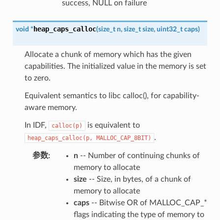
success, NULL on failure
heap_caps_calloc
void
*
(
size_t
n
,
size_t
size
,
uint32_t
caps
)
Allocate a chunk of memory which has the given
capabilities. The initialized value in the memory is set
to zero.
Equivalent semantics to libc calloc(), for capability-
aware memory.
In IDF,
is equivalent to
calloc(p)
.
heap_caps_calloc(p,
MALLOC_CAP_8BIT)
参数
:
n
-- Number of continuing chunks of
memory to allocate
size
-- Size, in bytes, of a chunk of
memory to allocate
caps
-- Bitwise OR of MALLOC_CAP_*
flags indicating the type of memory to