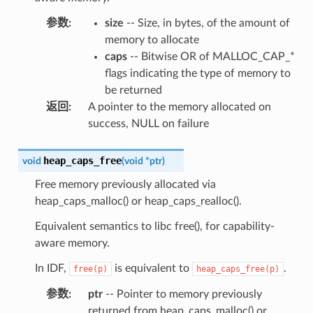
参数
:
size
-- Size, in bytes, of the amount of
memory to allocate
caps
-- Bitwise OR of MALLOC_CAP_*
flags indicating the type of memory to
be returned
返回
:
A pointer to the memory allocated on
success, NULL on failure
heap_caps_free
void
(
void
*
ptr
)
Free memory previously allocated via
heap_caps_malloc() or heap_caps_realloc().
Equivalent semantics to libc free(), for capability-
aware memory.
In IDF,
is equivalent to
.
free(p)
heap_caps_free(p)
参数
:
ptr
-- Pointer to memory previously
returned from heap_caps_malloc() or