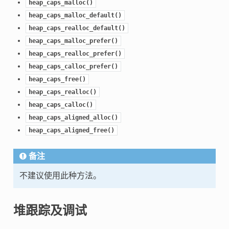
heap_caps_malloc()
heap_caps_malloc_default()
heap_caps_realloc_default()
heap_caps_malloc_prefer()
heap_caps_realloc_prefer()
heap_caps_calloc_prefer()
heap_caps_free()
heap_caps_realloc()
heap_caps_calloc()
heap_caps_aligned_alloc()
heap_caps_aligned_free()
备注
不建议使用此种方法。
堆跟踪及调试