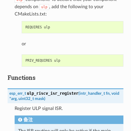
depends on
, add the following to your
ulp
CMakeLists.txt:
or
Functions
ulp_riscv_isr_register
esp_err_t
(
intr_handler_t
fn
,
void
*
arg
,
uint32_t
mask
)
Register ULP signal ISR.
备注