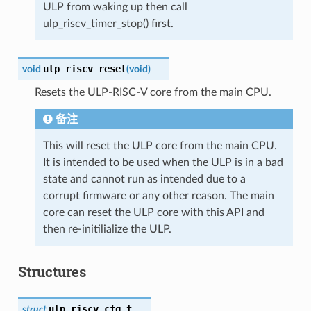
ULP from waking up then call
ulp_riscv_timer_stop() first.
ulp_riscv_reset
void
(
void
)
Resets the ULP-RISC-V core from the main CPU.
备注
This will reset the ULP core from the main CPU.
It is intended to be used when the ULP is in a bad
state and cannot run as intended due to a
corrupt firmware or any other reason. The main
core can reset the ULP core with this API and
then re-initilialize the ULP.
Structures
ulp_riscv_cfg_t
struct