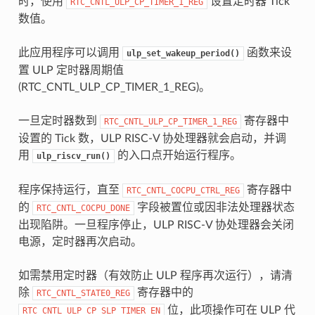
时，使用
设置定时器 Tick
RTC_CNTL_ULP_CP_TIMER_1_REG
数值。
此应用程序可以调用
函数来设
ulp_set_wakeup_period()
置 ULP 定时器周期值
(RTC_CNTL_ULP_CP_TIMER_1_REG)。
一旦定时器数到
寄存器中
RTC_CNTL_ULP_CP_TIMER_1_REG
设置的 Tick 数，ULP RISC-V 协处理器就会启动，并调
用
的入口点开始运行程序。
ulp_riscv_run()
程序保持运行，直至
寄存器中
RTC_CNTL_COCPU_CTRL_REG
的
字段被置位或因非法处理器状态
RTC_CNTL_COCPU_DONE
出现陷阱。一旦程序停止，ULP RISC-V 协处理器会关闭
电源，定时器再次启动。
如需禁用定时器（有效防止 ULP 程序再次运行），请清
除
寄存器中的
RTC_CNTL_STATE0_REG
位，此项操作可在 ULP 代
RTC_CNTL_ULP_CP_SLP_TIMER_EN