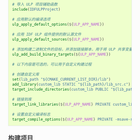
# 导入 ULP 项目辅助函数
include
(
IDFULPProject
)
# 应用默认的编译选项
ulp_apply_default_options
(
${
ULP_APP_NAME
}
)
# 应用 IDF ULP 组件提供的默认源文件
ulp_apply_default_sources
(
${
ULP_APP_NAME
}
)
# 添加构建二进制文件的目标，并添加链接脚本，用于将 ULP 共享变量导
ulp_add_build_binary_targets
(
${
ULP_APP_NAME
}
)
# 以下内容是可选的，可以用于自定义构建过程
# 创建自定义库
set
(
lib_path
"${CMAKE_CURRENT_LIST_DIR}/lib"
)
add_library
(
custom_lib
STATIC
"${lib_path}/lib_src.c"
)
target_include_directories
(
custom_lib
PUBLIC
"${lib_path}/
# 链接到库
target_link_libraries
(
${
ULP_APP_NAME
}
PRIVATE
custom_lib
)
# 设置自定义编译标志
target_compile_options
(
${
ULP_APP_NAME
}
PRIVATE
-msave-rest
构建项目