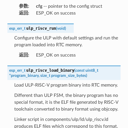
参数
:
cfg
-- pointer to the config struct
返回
:
ESP_OK on success
ulp_riscv_run
esp_err_t
(
void
)
Configure the ULP with default settings and run the
program loaded into RTC memory.
返回
:
ESP_OK on success
ulp_riscv_load_binary
esp_err_t
(
const
uint8_t
*
program_binary
,
size_t
program_size_bytes
)
Load ULP-RISC-V program binary into RTC memory.
Different than ULP FSM, the binary program has no
special format, it is the ELF file generated by RISC-V
toolchain converted to binary format using objcopy.
Linker script in components/ulp/ld/ulp_riscv.ld
produces ELF files which correspond to this format.