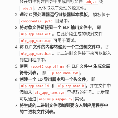
会在组件构建目录中生成目标文件
或
.obj.c
，具体取决于处理的源文件。
.obj.S
通过 C 预处理器运行链接器脚本模板。
模板位于
目录中。
components/ulp/ld
将对象文件链接到一个 ELF 输出文件中，
即
。在此阶段生成的映射文件
ulp_app_name.elf
可用于调试。
ulp_app_name.map
将 ELF 文件的内容转储到一个二进制文件中，
即
。此二进制文件接下来可以嵌入
ulp_app_name.bin
到应用程序中。
使用
在 ELF 文件中
生成全局
riscv32-esp-elf-nm
符号列表，
即
。
ulp_app_name.sym
创建一个 LD 导出脚本和一个头文件，
即
和
，并在文件中
ulp_app_name.ld
ulp_app_name.h
添加从
里提取的符号。此步骤
ulp_app_name.sym
可以通过
实现。
esp32ulp_mapgen.py
将生成的二进制文件添加到要嵌入到应用程序中
的二进制文件列表。