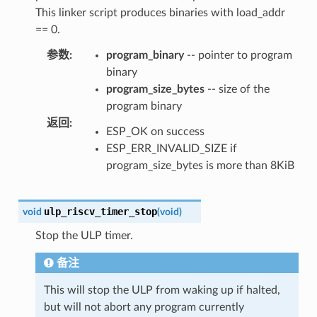
This linker script produces binaries with load_addr
== 0.
参数
:
program_binary
-- pointer to program
binary
program_size_bytes
-- size of the
program binary
返回
:
ESP_OK on success
ESP_ERR_INVALID_SIZE if
program_size_bytes is more than 8KiB
ulp_riscv_timer_stop
void
(
void
)
Stop the ULP timer.
备注
This will stop the ULP from waking up if halted,
but will not abort any program currently