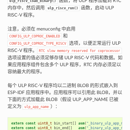
函数，将 ULP 程序加载到 RTC
ulp_riscv_load_binary()
内存中，然后调用
函数，启动 ULP
ulp_riscv_run()
RISC-V 程序。
注意，必须在 menuconfig 中启用
和
CONFIG_ULP_COPROC_ENABLED
选项，以便正常运行 ULP
CONFIG_ULP_COPROC_TYPE_RISCV
RISC-V 程序。
RTC
slow
memory
reserved
for
coprocessor
选项设置的值必须足够存储 ULP RISC-V 代码和数据。如
果应用程序组件包含多个 ULP 程序，RTC 内存必须足以
容纳最大的程序。
每个 ULP RISC-V 程序均以二进制 BLOB 的形式嵌入到
ESP-IDF 应用程序中。应用程序可以引用此 BLOB，并以
下面的方式加载此 BLOB（假设 ULP_APP_NAME 已被
定义为
）：
ulp_app_name
extern
const
uint8_t
bin_start
[]
asm
(
"_binary_ulp_app_name
extern
const
uint8_t
bin_end
[]
asm
(
"_binary_ulp_app_name