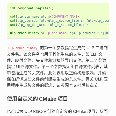
idf_component_register
()
set
(
ulp_app_name
ulp_
${
COMPONENT_NAME
}
)
set
(
ulp_sources
"ulp/ulp_c_source_file.c"
"ulp/ulp_assembl
set
(
ulp_exp_dep_srcs
"ulp_c_source_file.c"
)
ulp_embed_binary
(
${
ulp_app_name
}
"${ulp_sources}"
"${ulp_e
的第一个参数指定生成的 ULP 二进制
ulp_embed_binary
文件名。该文件名也用于其他生成的文件，如 ELF 文
件、映射文件、头文件和链接器导出文件。第二个参数
指定 ULP 源文件。第三个参数指定组件源文件列表，其
中包括生成的头文件。此列表用以正确构建依赖，并确
保在编译这些文件前创建要生成的头文件。有关 ULP 应
用程序生成头文件的概念，请参阅本文档后续章节。
使用自定义的 CMake 项目
也可以为 ULP RISC-V 创建自定义的 CMake 项目，从而