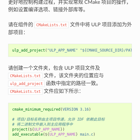
更好地控制构建过程，并实现常规 CMake 项目的操作，
例如设置编译选项、链接外部库等。
请在组件的
文件中将 ULP 项目添加为外
CMakeLists.txt
部项目：
ulp_add_project
(
"ULP_APP_NAME"
"${CMAKE_SOURCE_DIR}/PATH_T
请创建一个文件夹，包含 ULP 项目文件及
文件，该文件夹的位置应与
CMakeLists.txt
函数中指定的路径一致。
ulp_add_project
文件应如下所示：
CMakeLists.txt
cmake_minimum_required
(
VERSION
3.16
)
# 项目/目标名称由主项目传递，允许 IDF 依赖此目标
# 将二进制文件嵌入到主应用程序中
project
(
${
ULP_APP_NAME
}
)
add_executable
(
${
ULP_APP_NAME
}
main.c
)