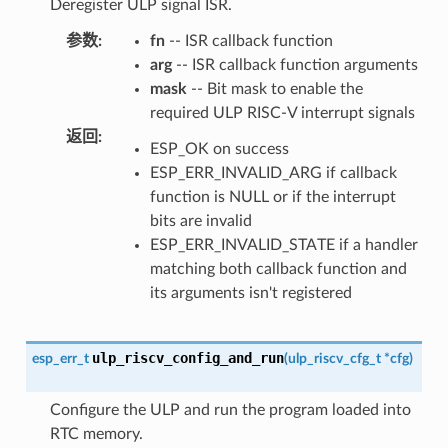
Deregister ULP signal ISR.
参数
:
fn
-- ISR callback function
arg
-- ISR callback function arguments
mask
-- Bit mask to enable the
required ULP RISC-V interrupt signals
返回
:
ESP_OK on success
ESP_ERR_INVALID_ARG if callback
function is NULL or if the interrupt
bits are invalid
ESP_ERR_INVALID_STATE if a handler
matching both callback function and
its arguments isn't registered
ulp_riscv_config_and_run
esp_err_t
(
ulp_riscv_cfg_t
*
cfg
)
Configure the ULP and run the program loaded into
RTC memory.