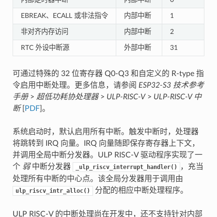
EBREAK、ECALL 或非法指令
内部中断
1
非对齐内存访问
内部中断
2
RTC 外设中断源
外部中断
31
可通过特殊的 32 位寄存器 Q0-Q3 和自定义的 R-type 指
令启用中断处理。更多信息，请参阅
ESP32-S3 技术参考
手册
>
超低功耗协处理器
>
ULP-RISC-V
>
ULP-RISC-V 中
断
[
PDF
]。
系统启动时，默认启用所有中断。触发中断时，处理器
将跳转到 IRQ 向量。IRQ 向量随即保存寄存器上下文，
并调用全局中断分发器。ULP RISC-V 驱动程序实现了一
个
弱
中断分发器
，充当
_ulp_riscv_interrupt_handler()
处理所有中断的中心点。该全局分发器用于调用由
分配的相应中断处理程序。
ulp_riscv_intr_alloc()
ULP RISC-V 的中断处理尚在开发中，还不支持针对内部