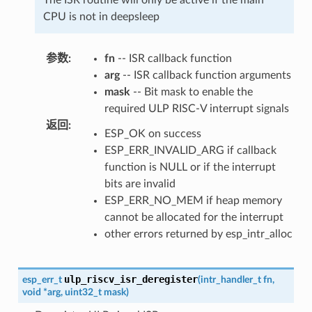
The ISR routine will only be active if the main
CPU is not in deepsleep
参数
:
fn
-- ISR callback function
arg
-- ISR callback function arguments
mask
-- Bit mask to enable the
required ULP RISC-V interrupt signals
返回
:
ESP_OK on success
ESP_ERR_INVALID_ARG if callback
function is NULL or if the interrupt
bits are invalid
ESP_ERR_NO_MEM if heap memory
cannot be allocated for the interrupt
other errors returned by esp_intr_alloc
ulp_riscv_isr_deregister
esp_err_t
(
intr_handler_t
fn
,
void
*
arg
,
uint32_t
mask
)