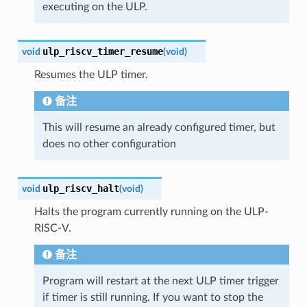
executing on the ULP.
ulp_riscv_timer_resume
void
(
void
)
Resumes the ULP timer.
备注
This will resume an already configured timer, but
does no other configuration
ulp_riscv_halt
void
(
void
)
Halts the program currently running on the ULP-
RISC-V.
备注
Program will restart at the next ULP timer trigger
if timer is still running. If you want to stop the