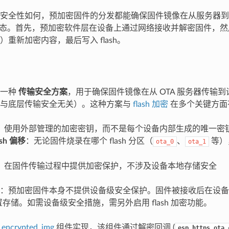
安全性如何，预加密固件的分发都能确保固件镜像在从服务器到
状态。首先，预加密软件层在设备上通过网络接收并解密固件，然后使用
重新加密内容，最后写入 flash。
是一种
传输安全方案
，用于确保固件镜像在从 OTA 服务器传输
（与底层传输安全无关）。这种方案与
flash 加密
在多个关键方面
：使用外部管理的加密密钥，而不是每个设备内部生成的唯一密
sh 偏移
：无论固件烧录在哪个 flash 分区（
、
等）
ota_0
ota_1
：在固件传输过程中提供加密保护，不涉及设备本地存储安全
：预加密固件本身不提供设备级安全保护。固件被接收后在设备
密配置存储。如需设备级安全措施，需另外启用 flash 加密功能。
_encrypted_img
组件实现，该组件通过解密回调 (
esp_https_ota_