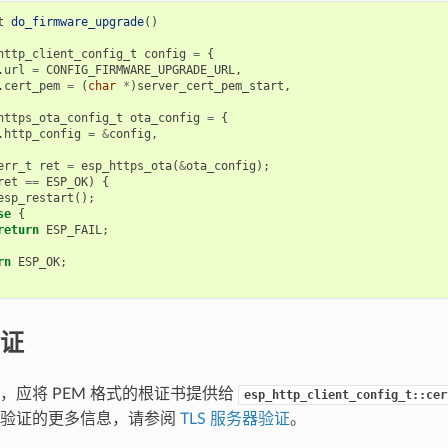
t
do_firmware_upgrade
()
http_client_config_t
config
=
{
.
url
=
CONFIG_FIRMWARE_UPGRADE_URL
,
.
cert_pem
=
(
char
*
)
server_cert_pem_start
,
https_ota_config_t
ota_config
=
{
.
http_config
=
&
config
,
err_t
ret
=
esp_https_ota
(
&
ota_config
);
ret
==
ESP_OK
)
{
esp_restart
();
se
{
return
ESP_FAIL
;
rn
ESP_OK
;
证
，应将 PEM 格式的根证书提供给
esp_http_client_config_t::cer
器验证的更多信息，请参阅
TLS 服务器验证
。