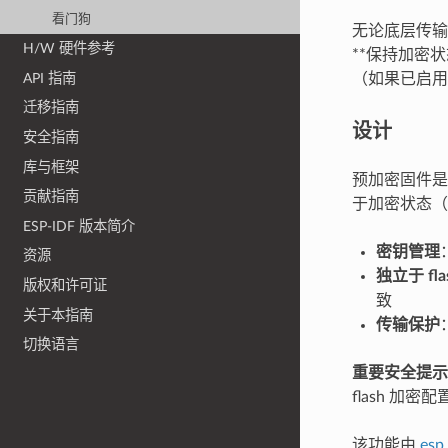
看门狗
无论底层传输
H/W 硬件参考
**保持加密
API 指南
（如果已启用）
迁移指南
设计
安全指南
库与框架
预加密固件
贡献指南
于加密状态
ESP-IDF 版本简介
密钥管理
资源
独立于 fla
版权和许可证
致
关于本指南
传输保护
切换语言
重要安全提示
flash 加
该功能由
esp