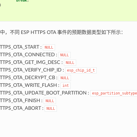
break
;
}
，不同 ESP HTTPS OTA 事件的预期数据类型如下所示：
TTPS_OTA_START :
NULL
TTPS_OTA_CONNECTED :
NULL
TTPS_OTA_GET_IMG_DESC :
NULL
TTPS_OTA_VERIFY_CHIP_ID :
esp_chip_id_t
TTPS_OTA_DECRYPT_CB :
NULL
TTPS_OTA_WRITE_FLASH :
int
TTPS_OTA_UPDATE_BOOT_PARTITION :
esp_partition_subtype
TTPS_OTA_FINISH :
NULL
TTPS_OTA_ABORT :
NULL