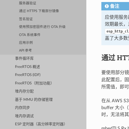
服务器验证
备注
通过 HTTPS 下载部分镜像
应使用服务
签名验证
效期最长，
使用预加密固件进行 OTA 升级
esp_http_cl
OTA 系统事件
盖了大多数
应用示例
API 参考
通过 HT
事件循环库
FreeRTOS 概述
要使用部分
FreeRTOS (IDF)
此配置后，固
FreeRTOS（附加功能）
所需值，即可
堆内存分配
基于 MMU 的存储管理
在从 AWS 
buffer 大小
内存同步
时，无法将其
堆内存调试
ESP 定时器（高分辨率定时器）
mbedTLS R