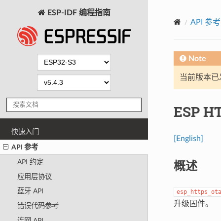
ESP-IDF 编程指南
API 参考
Note
当前版本已发布
ESP H
快速入门
[English]
API 参考
概述
API 约定
应用层协议
蓝牙 API
esp_https_ot
升级固件。
错误代码参考
连网 API