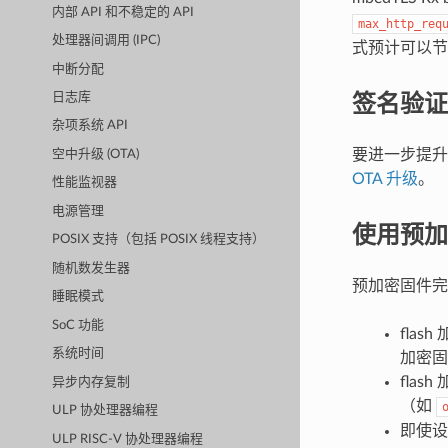
内部 API 和不稳定的 API
max_http_req
处理器间调用 (IPC)
式预计可以节省
中断分配
签名验证
日志库
杂项系统 API
要进一步提升
空中升级 (OTA)
OTA 升级
。
性能监视器
电源管理
使用预加
POSIX 支持（包括 POSIX 线程支持）
随机数发生器
预加密固件
睡眠模式
SoC 功能
fla
系统时间
加密固
fla
异步内存复制
（如
ULP 协处理器编程
即使设
ULP RISC-V 协处理器编程