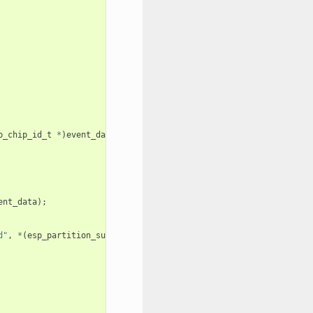
p_chip_id_t
*
)
event_data
);
ent_data
);
d"
,
*
(
esp_partition_subtype_t
*
)
event_data
);