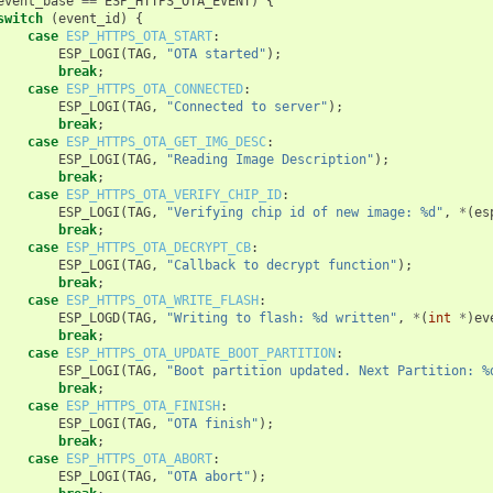
event_base
==
ESP_HTTPS_OTA_EVENT
)
{
switch
(
event_id
)
{
case
ESP_HTTPS_OTA_START
:
ESP_LOGI
(
TAG
,
"OTA started"
);
break
;
case
ESP_HTTPS_OTA_CONNECTED
:
ESP_LOGI
(
TAG
,
"Connected to server"
);
break
;
case
ESP_HTTPS_OTA_GET_IMG_DESC
:
ESP_LOGI
(
TAG
,
"Reading Image Description"
);
break
;
case
ESP_HTTPS_OTA_VERIFY_CHIP_ID
:
ESP_LOGI
(
TAG
,
"Verifying chip id of new image: %d"
,
*
(
es
break
;
case
ESP_HTTPS_OTA_DECRYPT_CB
:
ESP_LOGI
(
TAG
,
"Callback to decrypt function"
);
break
;
case
ESP_HTTPS_OTA_WRITE_FLASH
:
ESP_LOGD
(
TAG
,
"Writing to flash: %d written"
,
*
(
int
*
)
ev
break
;
case
ESP_HTTPS_OTA_UPDATE_BOOT_PARTITION
:
ESP_LOGI
(
TAG
,
"Boot partition updated. Next Partition: %
break
;
case
ESP_HTTPS_OTA_FINISH
:
ESP_LOGI
(
TAG
,
"OTA finish"
);
break
;
case
ESP_HTTPS_OTA_ABORT
:
ESP_LOGI
(
TAG
,
"OTA abort"
);