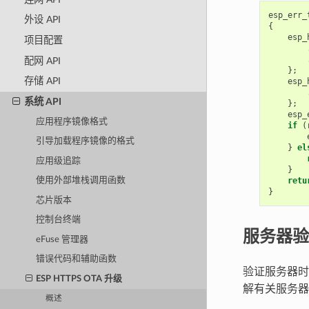
esp_err_
外设 API
{
esp_
项目配置
配网 API
};
存储 API
esp_
系统 API
};
esp_
应用程序镜像格式
if
(
引导加载程序镜像的格式
}
el
应用级追踪
}
retu
使用外部堆栈调用函数
}
芯片版本
控制台终端
服务器验
eFuse 管理器
错误代码和辅助函数
验证服务器时
ESP HTTPS OTA 升级
解有关服务
概述