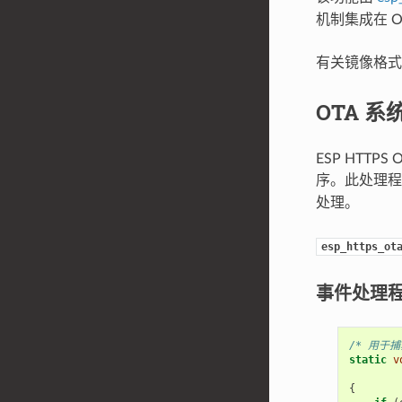
机制集成在 O
有关镜像格
OTA 系
ESP HTT
序。此处理
处理。
esp_https_ot
事件处理
/* 用于
static
v
{