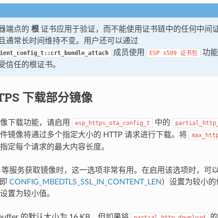
器端点的
根
证书应用于验证，而不能使用证书链中的任何中间
且通常长时间维持不变。用户还可以通过
成员使用
功能
ient_config_t::crt_bundle_attach
ESP
x509
证书包
受信任的根证书。
TPS 下载部分镜像
镜像下载功能，请启用
中的
esp_https_ota_config_t
partial_http
件镜像将通过多个指定大小的 HTTP 请求进行下载。将
max_htt
指定每个请求的最大内容长度。
S3 等服务获取镜像时，这一选项非常有用。在启用该选项时，可以将 m
（即
CONFIG_MBEDTLS_SSL_IN_CONTENT_LEN
）设置为较小的
设置为较小值。
x buffer 的默认大小为 16 KB，但如果将
的
partial_http_download