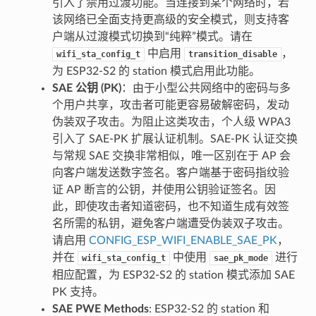
引入了禁用过渡功能。当连接到某个网络时，若
该网络已全面支持更高级的安全模式，则支持客
户端从过渡模式切换到“纯粹”模式。请在
中启用
，
wifi_sta_config_t
transition_disable
为 ESP32-S2 的 station 模式启用此功能。
SAE 公钥 (PK)
：由于小型公共网络中的密码与多
个用户共享，攻击者可能更容易破解密码，发动
伪装双子攻击。为阻止这类攻击，个人级 WPA3
引入了 SAE-PK 扩展认证机制。SAE-PK 认证交换
与常规 SAE 交换非常相似，唯一区别在于 AP 会
向客户端发送数字签名。客户端基于密码指纹验
证 AP 断言的公钥，并使用公钥验证签名。因
此，即使攻击者知道密码，也不知道生成有效签
名所需的私钥，避免客户端遭受伪装双子攻击。
请启用
CONFIG_ESP_WIFI_ENABLE_SAE_PK
，
并在
中使用
进行
wifi_sta_config_t
sae_pk_mode
相应配置，为 ESP32-S2 的 station 模式添加 SAE
PK 支持。
SAE PWE Methods
: ESP32-S2 的 station 和