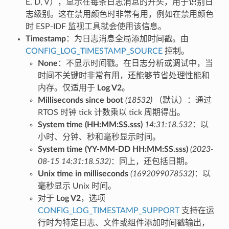
E, D, V），显示在每条日志消息的开头，用于识别日
志级别。这在禁用颜色时非常有用，例如在禁用颜色
时 ESP-IDF 监视工具就会使用该信息。
Timestamp
：为日志消息全局添加时间戳。由
CONFIG_LOG_TIMESTAMP_SOURCE
控制。
None
：不显示时间戳。在日志分析或调试中，当
时间不关键时非常有用，还能够节省处理性能和
内存。仅适用于
Log V2
。
Milliseconds since boot
(18532)
（默认）：通过
RTOS 时钟 tick 计数乘以 tick 周期得出。
System time (HH:MM:SS.sss)
14:31:18.532
：以
小时、分钟、秒和毫秒显示时间。
System time (YY-MM-DD HH:MM:SS.sss)
(2023-
08-15 14:31:18.532)
：同上，还包括日期。
Unix time in milliseconds
(1692099078532)
：以
毫秒显示 Unix 时间。
对于
Log V2
，选项
CONFIG_LOG_TIMESTAMP_SUPPORT
支持在运
行时为特定日志、文件或组件添加时间戳输出，