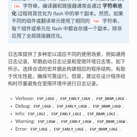
字符串，编译器和链接器通常会通过
字符串池
TAG
化
过程将其优化为 flash 中的单个副本。然而，如果
不同的组件或翻译单元使用了相同的
字符串，
TAG
每个组件或单元在 flash 中都会存储一个副本，除非
应用了全局链接器优化。
日志库提供了多种宏以适应不同的使用场景，例如通用
日志记录、早期启动日志记录和受限环境日志等，如下
所示。选择合适的宏并据此构建相应的程序结构，有助
于优化性能，确保可靠运行。但是，建议在设计程序结
构时尽量避免在受限环境中进行日志记录。
Verbose:
,
,
.
ESP_LOGV
ESP_EARLY_LOGV
ESP_DRAM_LOGV
Debug:
,
,
.
ESP_LOGD
ESP_EARLY_LOGD
ESP_DRAM_LOGD
Info:
,
,
.
ESP_LOGI
ESP_EARLY_LOGI
ESP_DRAM_LOGI
Warning:
,
,
.
ESP_LOGW
ESP_EARLY_LOGW
ESP_DRAM_LOGW
Error:
,
,
.
ESP_LOGE
ESP_EARLY_LOGE
ESP_DRAM_LOGE