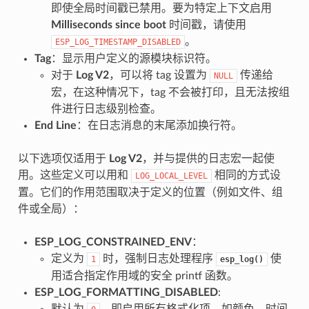
即使全局时间戳已禁用。要为特定上下文启用
Milliseconds since boot
时间戳，请使用
。
ESP_LOG_TIMESTAMP_DISABLED
Tag
：显示用户定义的源模块标识符。
对于
Log V2
，可以将 tag 设置为
传递给
NULL
宏，在这种情况下，tag 不会被打印，且无法按组
件进行日志级别检查。
End Line
：在日志消息的末尾添加换行符。
以下选项仅适用于
Log V2
，并与提供的日志宏一起使
用。这些定义可以用和
相同的方式设
LOG_LOCAL_LEVEL
置。它们的作用范围取决于定义的位置（例如文件、组
件或全局）：
ESP_LOG_CONSTRAINED_ENV
：
定义为
时，强制日志处理程序
使
1
esp_log()
用适合指定作用域的安全 printf 函数。
ESP_LOG_FORMATTING_DISABLED
:
默认为
，即启用所有格式化项，如颜色、时间