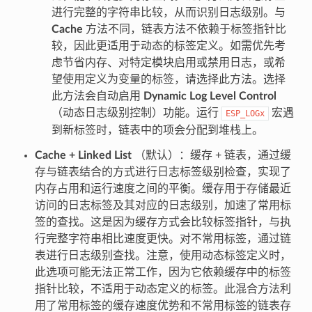
进行完整的字符串比较，从而识别日志级别。与
Cache
方法不同，链表方法不依赖于标签指针比
较，因此更适用于动态的标签定义。如需优先考
虑节省内存、对特定模块启用或禁用日志，或希
望使用定义为变量的标签，请选择此方法。选择
此方法会自动启用
Dynamic Log Level Control
（动态日志级别控制）功能。运行
宏遇
ESP_LOGx
到新标签时，链表中的项会分配到堆栈上。
Cache + Linked List
（默认）：缓存 + 链表，通过缓
存与链表结合的方式进行日志标签级别检查，实现了
内存占用和运行速度之间的平衡。缓存用于存储最近
访问的日志标签及其对应的日志级别，加速了常用标
签的查找。这是因为缓存方式会比较标签指针，与执
行完整字符串相比速度更快。对不常用标签，通过链
表进行日志级别查找。注意，使用动态标签定义时，
此选项可能无法正常工作，因为它依赖缓存中的标签
指针比较，不适用于动态定义的标签。此混合方法利
用了常用标签的缓存速度优势和不常用标签的链表存