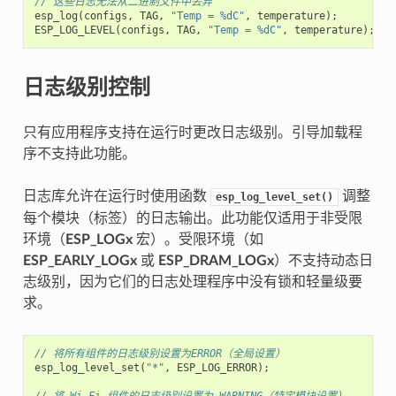
// 这些日志无法从二进制文件中丢弃
esp_log
(
configs
,
TAG
,
"Temp = %dC"
,
temperature
);
ESP_LOG_LEVEL
(
configs
,
TAG
,
"Temp = %dC"
,
temperature
);
日志级别控制
只有应用程序支持在运行时更改日志级别。引导加载程
序不支持此功能。
日志库允许在运行时使用函数
调整
esp_log_level_set()
每个模块（标签）的日志输出。此功能仅适用于非受限
环境（
ESP_LOGx
宏）。受限环境（如
ESP_EARLY_LOGx
或
ESP_DRAM_LOGx
）不支持动态日
志级别，因为它们的日志处理程序中没有锁和轻量级要
求。
// 将所有组件的日志级别设置为ERROR（全局设置）
esp_log_level_set
(
"*"
,
ESP_LOG_ERROR
);
// 将 Wi-Fi 组件的日志级别设置为 WARNING（特定模块设置）