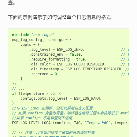
查。
下面的示例演示了如何调整单个日志消息的格式：
#include
"esp_log.h"
esp_log_config_t
configs
=
{
.
opts
=
{
.
log_level
=
ESP_LOG_INFO
,
// 设置 
.
constrained_env
=
false
,
// 指
.
require_formatting
=
true
,
// 启用
.
dis_color
=
ESP_LOG_COLOR_DISABLED
,
// 使
.
dis_timestamp
=
ESP_LOG_TIMESTAMP_DISABLED
,
// 
.
reserved
=
0
,
// 保留
}
};
// ...
if
(
temperature
>
55
)
{
configs
.
opts
.
log_level
=
ESP_LOG_WARN
;
}
//与 ESP_LOGx 宏相似，但可以采用自定义配置
// 如果 configs 变量为常量，编译器在编译过程中会排除低于 maximum l
//如果 configs 不是常量则不适用
ESP_LOG_LEVEL_LOCAL
(
configs
,
TAG
,
"Temp = %dC"
,
temperatur
// // 注意：以下调用绕过了编译时日志级别检查