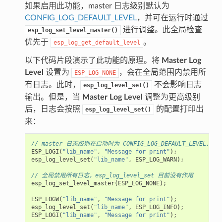
如果启用此功能，master 日志级别默认为
CONFIG_LOG_DEFAULT_LEVEL
，并可在运行时通过
进行调整。此全局检查
esp_log_set_level_master()
优先于
。
esp_log_get_default_level
以下代码片段演示了此功能的原理。将
Master Log
Level
设置为
，会在全局范围内禁用所
ESP_LOG_NONE
有日志。此时，
不会影响日志
esp_log_level_set()
输出。但是，当
Master Log Level
调整为更高级别
后，日志会按照
的配置打印出
esp_log_level_set()
来：
// master 日志级别在启动时为 CONFIG_LOG_DEFAULT_LEVEL, 且等
ESP_LOGI
(
"lib_name"
,
"Message for print"
);
//
esp_log_level_set
(
"lib_name"
,
ESP_LOG_WARN
);
//
// 全局禁用所有日志，esp_log_level_set 目前没有作用
esp_log_set_level_master
(
ESP_LOG_NONE
);
ESP_LOGW
(
"lib_name"
,
"Message for print"
);
//
esp_log_level_set
(
"lib_name"
,
ESP_LOG_INFO
);
//
ESP_LOGI
(
"lib_name"
,
"Message for print"
);
//