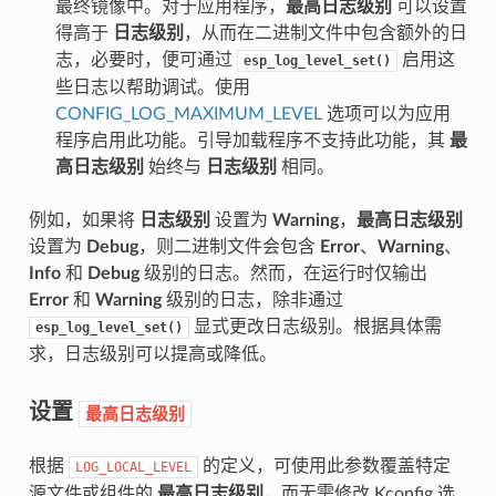
最终镜像中。对于应用程序，
最高日志级别
可以设置
得高于
日志级别
，从而在二进制文件中包含额外的日
志，必要时，便可通过
启用这
esp_log_level_set()
些日志以帮助调试。使用
CONFIG_LOG_MAXIMUM_LEVEL
选项可以为应用
程序启用此功能。引导加载程序不支持此功能，其
最
高日志级别
始终与
日志级别
相同。
例如，如果将
日志级别
设置为
Warning
，
最高日志级别
设置为
Debug
，则二进制文件会包含
Error
、
Warning
、
Info
和
Debug
级别的日志。然而，在运行时仅输出
Error
和
Warning
级别的日志，除非通过
显式更改日志级别。根据具体需
esp_log_level_set()
求，日志级别可以提高或降低。
设置
最高日志级别
根据
的定义，可使用此参数覆盖特定
LOG_LOCAL_LEVEL
源文件或组件的
最高日志级别
，而无需修改 Kconfig 选