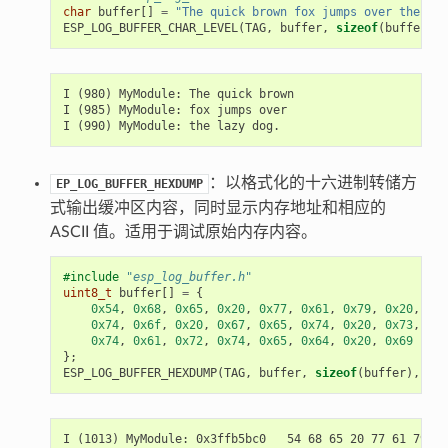
char
buffer
[]
=
"The quick brown fox jumps over the laz
ESP_LOG_BUFFER_CHAR_LEVEL
(
TAG
,
buffer
,
sizeof
(
buffer
),
I (980) MyModule: The quick brown

I (985) MyModule: fox jumps over

：以格式化的十六进制转储方
EP_LOG_BUFFER_HEXDUMP
式输出缓冲区内容，同时显示内存地址和相应的
ASCII 值。适用于调试原始内存内容。
#include
"esp_log_buffer.h"
uint8_t
buffer
[]
=
{
0x54
,
0x68
,
0x65
,
0x20
,
0x77
,
0x61
,
0x79
,
0x20
,
0x74
,
0x6f
,
0x20
,
0x67
,
0x65
,
0x74
,
0x20
,
0x73
,
0x74
,
0x61
,
0x72
,
0x74
,
0x65
,
0x64
,
0x20
,
0x69
};
ESP_LOG_BUFFER_HEXDUMP
(
TAG
,
buffer
,
sizeof
(
buffer
),
ESP
I (1013) MyModule: 0x3ffb5bc0   54 68 65 20 77 61 79 20