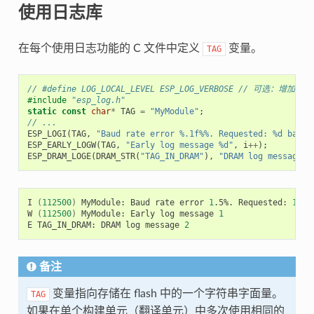
使用日志库
在每个使用日志功能的 C 文件中定义
变量。
TAG
// #define LOG_LOCAL_LEVEL ESP_LOG_VERBOSE // 
#include
"esp_log.h"
static
const
char
*
TAG
=
"MyModule"
;
// ...
ESP_LOGI
(
TAG
,
"Baud rate error %.1f%%. Requested: %d baud,
ESP_EARLY_LOGW
(
TAG
,
"Early log message %d"
,
i
++
);
ESP_DRAM_LOGE
(
DRAM_STR
(
"TAG_IN_DRAM"
),
"DRAM log message %
I
(
112500
)
MyModule:
Baud
rate
error
1
.5%.
Requested:
1152
W
(
112500
)
MyModule:
Early
log
message
1
E
TAG_IN_DRAM:
DRAM
log
message
2
备注
变量指向存储在 flash 中的一个字符串字面量。
TAG
如果在单个构建单元（翻译单元）中多次使用相同的