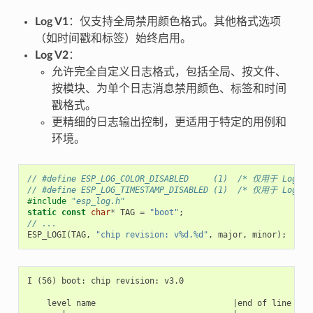
Log V1
：仅支持全局禁用颜色格式。其他格式选项
（如时间戳和标签）始终启用。
Log V2
：
允许完全自定义日志格式，包括全局、按文件、
按模块、为单个日志消息禁用颜色、标签和时间
戳格式。
更精细的日志输出控制，更适用于特定的用例和
环境。
// #define ESP_LOG_COLOR_DISABLED     (1)  /* 仅用于 Log v2
// #define ESP_LOG_TIMESTAMP_DISABLED (1)  /* 仅用于 Log v2
#include
"esp_log.h"
static
const
char
*
TAG
=
"boot"
;
// ...
ESP_LOGI
(
TAG
,
"chip revision: v%d.%d"
,
major
,
minor
);
I (56) boot: chip revision: v3.0

    level name                            |end of line
