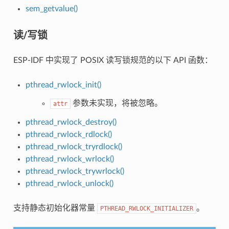
sem_getvalue()
读/写锁
ESP-IDF 中实现了 POSIX 读写锁规范的以下 API 函数：
pthread_rwlock_init()
参数未实现，将被忽略。
attr
pthread_rwlock_destroy()
pthread_rwlock_rdlock()
pthread_rwlock_tryrdlock()
pthread_rwlock_wrlock()
pthread_rwlock_trywrlock()
pthread_rwlock_unlock()
支持静态初始化器常量
。
PTHREAD_RWLOCK_INITIALIZER