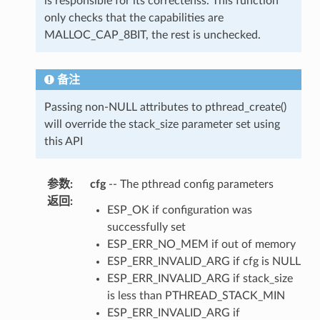
is responsible for its correctenss. This function
only checks that the capabilities are
MALLOC_CAP_8BIT, the rest is unchecked.
备注
Passing non-NULL attributes to pthread_create()
will override the stack_size parameter set using
this API
参数
:
cfg
-- The pthread config parameters
返回
:
ESP_OK if configuration was
successfully set
ESP_ERR_NO_MEM if out of memory
ESP_ERR_INVALID_ARG if cfg is NULL
ESP_ERR_INVALID_ARG if stack_size
is less than PTHREAD_STACK_MIN
ESP_ERR_INVALID_ARG if