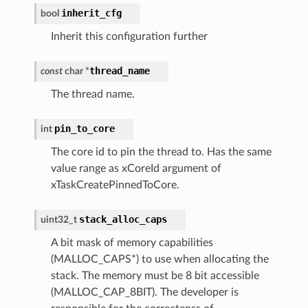
inherit_cfg
bool
Inherit this configuration further
thread_name
const
char
*
The thread name.
pin_to_core
int
The core id to pin the thread to. Has the same
value range as xCoreId argument of
xTaskCreatePinnedToCore.
stack_alloc_caps
uint32_t
A bit mask of memory capabilities
(MALLOC_CAPS*) to use when allocating the
stack. The memory must be 8 bit accessible
(MALLOC_CAP_8BIT). The developer is