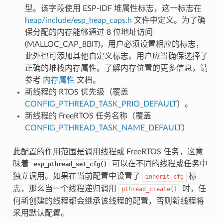
型。该字段使用 ESP-IDF 堆属性标志，这一标志在
heap/include/esp_heap_caps.h
文件中定义。为了确
保分配的内存能够通过 8 位地址访问
(MALLOC_CAP_8BIT)，用户必须设置相应的标志，
此外也可添加其他自定义标志。用户应当确保选择了
正确的堆栈内存属性。了解内存位置的更多信息，请
参考
内存属性
文档。
新线程的 RTOS 优先级（覆盖
CONFIG_PTHREAD_TASK_PRIO_DEFAULT
）。
新线程的 FreeRTOS 任务名称（覆盖
CONFIG_PTHREAD_TASK_NAME_DEFAULT
）
此配置的作用范围是调用线程或 FreeRTOS 任务，这意
味着
可以在不同的线程或任务中
esp_pthread_set_cfg()
独立调用。如果在当前配置中设置了
标
inherit_cfg
志，那么当一个线程递归调用
时，任
pthread_create()
何新创建的线程都会继承该线程的配置，否则新线程将
采用默认配置。