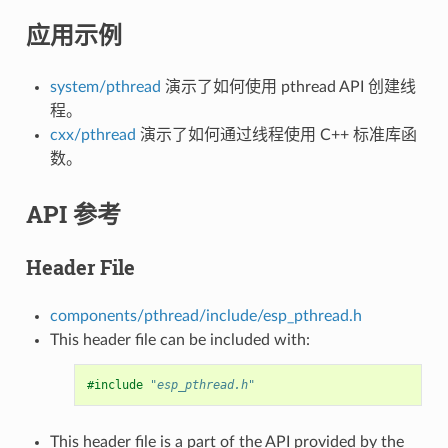
应用示例
system/pthread
演示了如何使用 pthread API 创建线
程。
cxx/pthread
演示了如何通过线程使用 C++ 标准库函
数。
API 参考
Header File
components/pthread/include/esp_pthread.h
This header file can be included with:
#include
"esp_pthread.h"
This header file is a part of the API provided by the