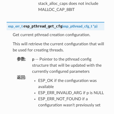
stack_alloc_caps does not include
MALLOC_CAP_8BIT
esp_pthread_get_cfg
esp_err_t
(
esp_pthread_cfg_t
*
p
)
Get current pthread creation configuration.
This will retrieve the current configuration that will
be used for creating threads.
参数
:
p
-- Pointer to the pthread config
structure that will be updated with the
currently configured parameters
返回
:
ESP_OK if the configuration was
available
ESP_ERR_INVALID_ARG if p is NULL
ESP_ERR_NOT_FOUND if a
configuration wasn't previously set