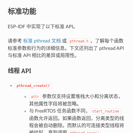
标准功能
ESP-IDF 中实现了以下标准 API。
请参考
标准 pthread 文档
或
，了解每个函数
pthread.h
标准参数和行为的详细信息。下文还列出了 pthread API
与标准 API 相比的差异或局限性。
线程 API
pthread_create()
参数仅支持设置堆栈大小和分离状态，
attr
其他属性字段将被忽略。
与 FreeRTOS 任务函数不同，
start_routine
函数允许返回。如果函数返回，分离类型的线
程会被自动删除。而默认的可连接类型线程将
被挂起，直到调用
。
pthread_join()