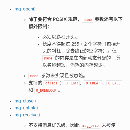
mq_open()
除了要符合 POSIX 规范，
参数还有以下
name
额外限制：
必须以斜杠开头。
长度不得超过 255 + 2 个字符（包括开
头的斜杠，除去终止的空字符）。但
的内存是在内部动态分配的，所
name
以名称越短，消耗的内存越少。
参数未实现且被忽略。
mode
支持的
：
、
、
oflags
O_RDWR
O_CREAT
O_EXCL
和
。
O_NONBLOCK
mq_close()
mq_unlink()
mq_receive()
不支持消息优先级，因此
未被使
msg_prio