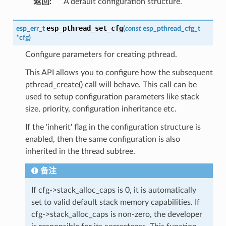
返回
:
A default configuration structure.
esp_pthread_set_cfg
esp_err_t
(
const
esp_pthread_cfg_t
*
cfg
)
Configure parameters for creating pthread.
This API allows you to configure how the subsequent
pthread_create() call will behave. This call can be
used to setup configuration parameters like stack
size, priority, configuration inheritance etc.
If the 'inherit' flag in the configuration structure is
enabled, then the same configuration is also
inherited in the thread subtree.
备注
If cfg->stack_alloc_caps is 0, it is automatically
set to valid default stack memory capabilities. If
cfg->stack_alloc_caps is non-zero, the developer