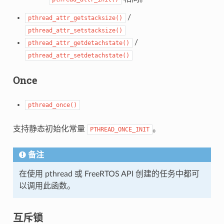
/
pthread_attr_getstacksize()
pthread_attr_setstacksize()
/
pthread_attr_getdetachstate()
pthread_attr_setdetachstate()
Once
pthread_once()
支持静态初始化常量
。
PTHREAD_ONCE_INIT
备注
在使用 pthread 或 FreeRTOS API 创建的任务中都可
以调用此函数。
互斥锁