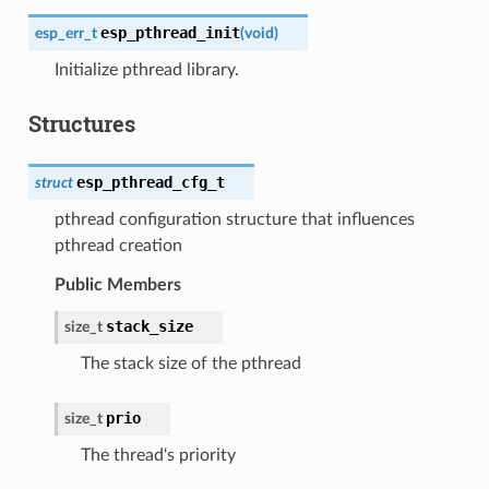
esp_pthread_init
esp_err_t
(
void
)
Initialize pthread library.
Structures
esp_pthread_cfg_t
struct
pthread configuration structure that influences
pthread creation
Public Members
stack_size
size_t
The stack size of the pthread
prio
size_t
The thread's priority