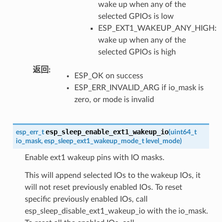
wake up when any of the
selected GPIOs is low
ESP_EXT1_WAKEUP_ANY_HIGH:
wake up when any of the
selected GPIOs is high
返回
:
ESP_OK on success
ESP_ERR_INVALID_ARG if io_mask is
zero, or mode is invalid
esp_sleep_enable_ext1_wakeup_io
esp_err_t
(
uint64_t
io_mask
,
esp_sleep_ext1_wakeup_mode_t
level_mode
)
Enable ext1 wakeup pins with IO masks.
This will append selected IOs to the wakeup IOs, it
will not reset previously enabled IOs. To reset
specific previously enabled IOs, call
esp_sleep_disable_ext1_wakeup_io with the io_mask.