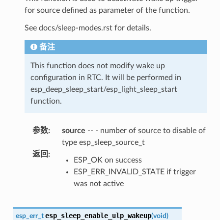
for source defined as parameter of the function.
See docs/sleep-modes.rst for details.
备注
This function does not modify wake up
configuration in RTC. It will be performed in
esp_deep_sleep_start/esp_light_sleep_start
function.
参数
:
source
-- - number of source to disable of
type esp_sleep_source_t
返回
:
ESP_OK on success
ESP_ERR_INVALID_STATE if trigger
was not active
esp_sleep_enable_ulp_wakeup
esp_err_t
(
void
)