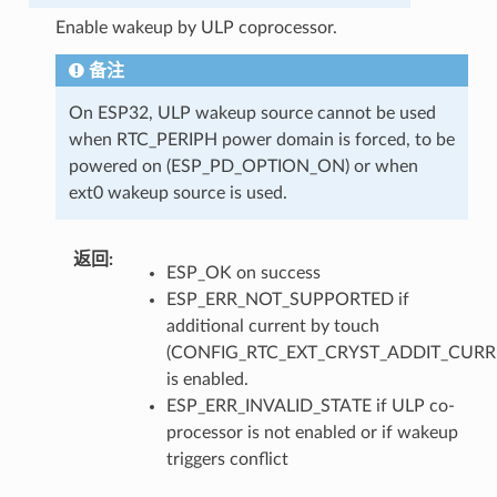
Enable wakeup by ULP coprocessor.
备注
On ESP32, ULP wakeup source cannot be used
when RTC_PERIPH power domain is forced, to be
powered on (ESP_PD_OPTION_ON) or when
ext0 wakeup source is used.
返回
:
ESP_OK on success
ESP_ERR_NOT_SUPPORTED if
additional current by touch
(CONFIG_RTC_EXT_CRYST_ADDIT_CURR
is enabled.
ESP_ERR_INVALID_STATE if ULP co-
processor is not enabled or if wakeup
triggers conflict