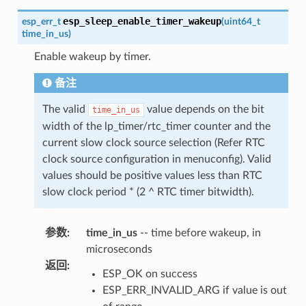
esp_sleep_enable_timer_wakeup
esp_err_t
(
uint64_t
time_in_us
)
Enable wakeup by timer.
备注
The valid
value depends on the bit
time_in_us
width of the lp_timer/rtc_timer counter and the
current slow clock source selection (Refer RTC
clock source configuration in menuconfig). Valid
values should be positive values less than RTC
slow clock period * (2 ^ RTC timer bitwidth).
参数
:
time_in_us
-- time before wakeup, in
microseconds
返回
:
ESP_OK on success
ESP_ERR_INVALID_ARG if value is out