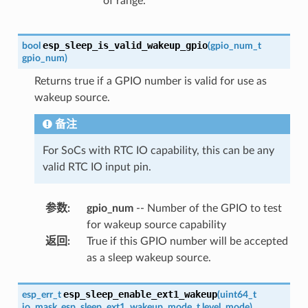
of range.
esp_sleep_is_valid_wakeup_gpio
bool
(
gpio_num_t
gpio_num
)
Returns true if a GPIO number is valid for use as
wakeup source.
备注
For SoCs with RTC IO capability, this can be any
valid RTC IO input pin.
参数
:
gpio_num
-- Number of the GPIO to test
for wakeup source capability
返回
:
True if this GPIO number will be accepted
as a sleep wakeup source.
esp_sleep_enable_ext1_wakeup
esp_err_t
(
uint64_t
io_mask
,
esp_sleep_ext1_wakeup_mode_t
level_mode
)