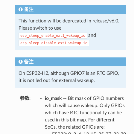
备注
This function will be deprecated in release/v6.0.
Please switch to use
and
esp_sleep_enable_ext1_wakeup_io
esp_sleep_disable_ext1_wakeup_io
备注
On ESP32-H2, although GPIO7 is an RTC GPIO,
it is not led out for external wakeup.
参数
:
io_mask
-- Bit mask of GPIO numbers
which will cause wakeup. Only GPIOs
which have RTC functionality can be
used in this bit map. For different
SoCs, the related GPIOs are: