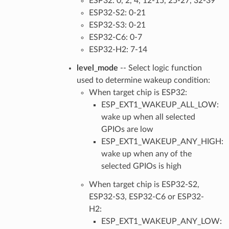
ESP32: 0, 2, 4, 12-15, 25-27, 32-39
ESP32-S2: 0-21
ESP32-S3: 0-21
ESP32-C6: 0-7
ESP32-H2: 7-14
level_mode
-- Select logic function
used to determine wakeup condition:
When target chip is ESP32:
ESP_EXT1_WAKEUP_ALL_LOW:
wake up when all selected
GPIOs are low
ESP_EXT1_WAKEUP_ANY_HIGH:
wake up when any of the
selected GPIOs is high
When target chip is ESP32-S2,
ESP32-S3, ESP32-C6 or ESP32-
H2:
ESP_EXT1_WAKEUP_ANY_LOW: