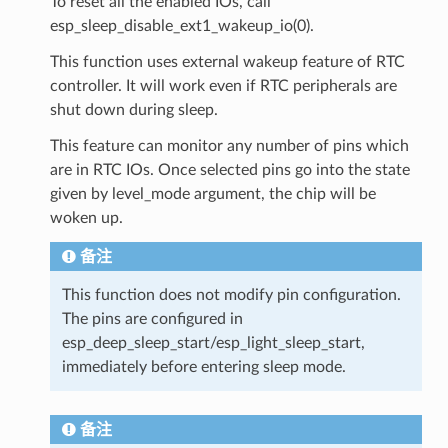
To reset all the enabled IOs, call
esp_sleep_disable_ext1_wakeup_io(0).
This function uses external wakeup feature of RTC
controller. It will work even if RTC peripherals are
shut down during sleep.
This feature can monitor any number of pins which
are in RTC IOs. Once selected pins go into the state
given by level_mode argument, the chip will be
woken up.
备注
This function does not modify pin configuration.
The pins are configured in
esp_deep_sleep_start/esp_light_sleep_start,
immediately before entering sleep mode.
备注