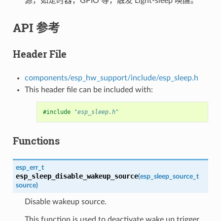
源，如定时器，GPIO 等，触发 Light-sleep 唤醒。
API 参考
Header File
components/esp_hw_support/include/esp_sleep.h
This header file can be included with:
#include
"esp_sleep.h"
Functions
esp_err_t
esp_sleep_disable_wakeup_source
(
esp_sleep_source_t
source
)
Disable wakeup source.
This function is used to deactivate wake up trigger