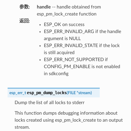
参数
:
handle
-- handle obtained from
esp_pm_lock_create function
返回
:
ESP_OK on success
ESP_ERR_INVALID_ARG if the handle
argument is NULL
ESP_ERR_INVALID_STATE if the lock
is still acquired
ESP_ERR_NOT_SUPPORTED if
CONFIG_PM_ENABLE is not enabled
in sdkconfig
esp_pm_dump_locks
esp_err_t
(
FILE
*
stream
)
Dump the list of all locks to stderr
This function dumps debugging information about
locks created using esp_pm_lock_create to an output
stream.