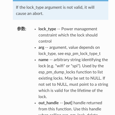
If the lock_type argument is not valid, it will
cause an abort.
参数
:
lock_type
-- Power management
constraint which the lock should
control
arg
-- argument, value depends on
lock_type, see esp_pm_lock_type_t
name
-- arbitrary string identifying the
lock (e.g. "wifi" or "spi"). Used by the
esp_pm_dump_locks function to list
existing locks. May be set to NULL. If
not set to NULL, must point to a string
which is valid for the lifetime of the
lock.
out_handle
--
[out]
handle returned
from this function. Use this handle