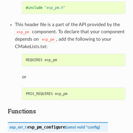
#include
"esp_pm.h"
This header file is a part of the API provided by the
component. To declare that your component
esp_pm
depends on
, add the following to your
esp_pm
CMakeLists.txt:
or
Functions
esp_pm_configure
esp_err_t
(
const
void
*
config
)