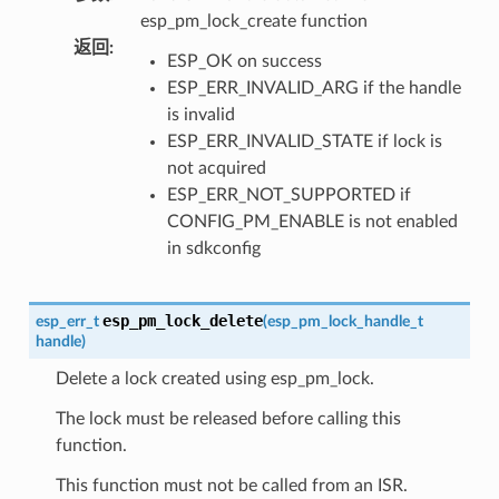
esp_pm_lock_create function
返回
:
ESP_OK on success
ESP_ERR_INVALID_ARG if the handle
is invalid
ESP_ERR_INVALID_STATE if lock is
not acquired
ESP_ERR_NOT_SUPPORTED if
CONFIG_PM_ENABLE is not enabled
in sdkconfig
esp_pm_lock_delete
esp_err_t
(
esp_pm_lock_handle_t
handle
)
Delete a lock created using esp_pm_lock.
The lock must be released before calling this
function.
This function must not be called from an ISR.