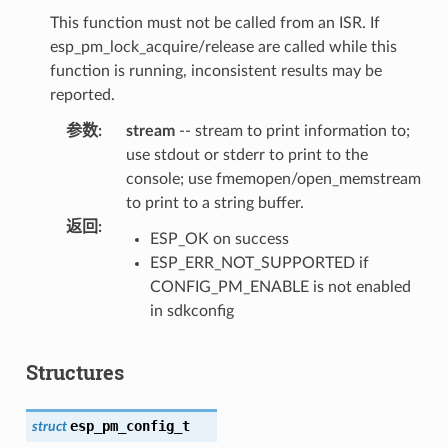
This function must not be called from an ISR. If
esp_pm_lock_acquire/release are called while this
function is running, inconsistent results may be
reported.
参数
:
stream
-- stream to print information to;
use stdout or stderr to print to the
console; use fmemopen/open_memstream
to print to a string buffer.
返回
:
ESP_OK on success
ESP_ERR_NOT_SUPPORTED if
CONFIG_PM_ENABLE is not enabled
in sdkconfig
Structures
esp_pm_config_t
struct