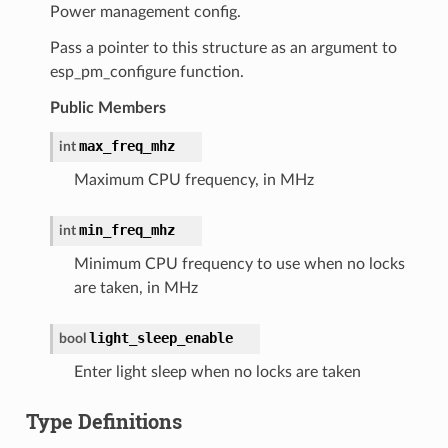
Power management config.
Pass a pointer to this structure as an argument to
esp_pm_configure function.
Public Members
max_freq_mhz
int
Maximum CPU frequency, in MHz
min_freq_mhz
int
Minimum CPU frequency to use when no locks
are taken, in MHz
light_sleep_enable
bool
Enter light sleep when no locks are taken
Type Definitions