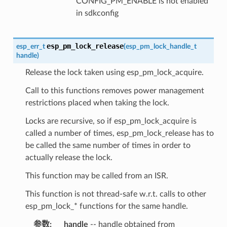
CONFIG_PM_ENABLE is not enabled
in sdkconfig
esp_pm_lock_release
esp_err_t
(
esp_pm_lock_handle_t
handle
)
Release the lock taken using esp_pm_lock_acquire.
Call to this functions removes power management
restrictions placed when taking the lock.
Locks are recursive, so if esp_pm_lock_acquire is
called a number of times, esp_pm_lock_release has to
be called the same number of times in order to
actually release the lock.
This function may be called from an ISR.
This function is not thread-safe w.r.t. calls to other
esp_pm_lock_* functions for the same handle.
参数
:
handle
-- handle obtained from