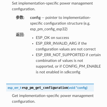
Set implementation-specific power management
configuration.
参数
:
config
-- pointer to implementation-
specific configuration structure (e.g.
esp_pm_config_esp32)
返回
:
ESP_OK on success
ESP_ERR_INVALID_ARG if the
configuration values are not correct
ESP_ERR_NOT_SUPPORTED if certain
combination of values is not
supported, or if CONFIG_PM_ENABLE
is not enabled in sdkconfig
esp_pm_get_configuration
esp_err_t
(
void
*
config
)
Get implementation-specific power management
configuration.