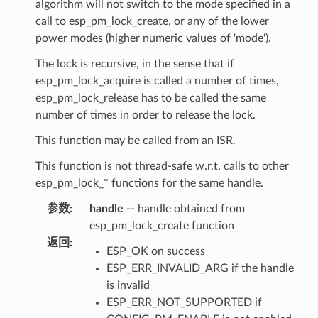
algorithm will not switch to the mode specified in a
call to esp_pm_lock_create, or any of the lower
power modes (higher numeric values of 'mode').
The lock is recursive, in the sense that if
esp_pm_lock_acquire is called a number of times,
esp_pm_lock_release has to be called the same
number of times in order to release the lock.
This function may be called from an ISR.
This function is not thread-safe w.r.t. calls to other
esp_pm_lock_* functions for the same handle.
参数
:
handle
-- handle obtained from
esp_pm_lock_create function
返回
:
ESP_OK on success
ESP_ERR_INVALID_ARG if the handle
is invalid
ESP_ERR_NOT_SUPPORTED if