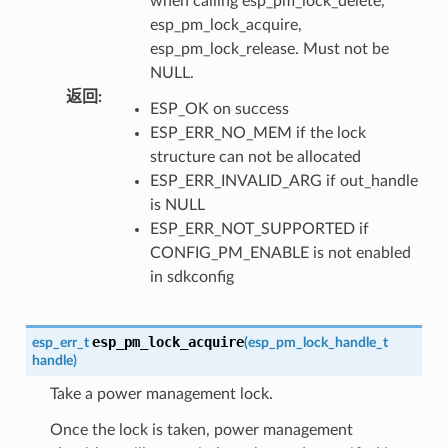
when calling esp_pm_lock_delete,
esp_pm_lock_acquire,
esp_pm_lock_release. Must not be
NULL.
返回
:
ESP_OK on success
ESP_ERR_NO_MEM if the lock
structure can not be allocated
ESP_ERR_INVALID_ARG if out_handle
is NULL
ESP_ERR_NOT_SUPPORTED if
CONFIG_PM_ENABLE is not enabled
in sdkconfig
esp_pm_lock_acquire
esp_err_t
(
esp_pm_lock_handle_t
handle
)
Take a power management lock.
Once the lock is taken, power management