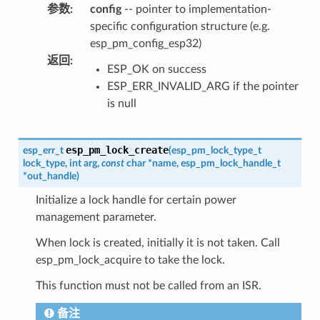
参数
:
config
-- pointer to implementation-
specific configuration structure (e.g.
esp_pm_config_esp32)
返回
:
ESP_OK on success
ESP_ERR_INVALID_ARG if the pointer
is null
esp_pm_lock_create
esp_err_t
(
esp_pm_lock_type_t
lock_type
,
int
arg
,
const
char
*
name
,
esp_pm_lock_handle_t
*
out_handle
)
Initialize a lock handle for certain power
management parameter.
When lock is created, initially it is not taken. Call
esp_pm_lock_acquire to take the lock.
This function must not be called from an ISR.
备注