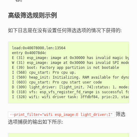
高级筛选规则示例
如下日志是在没有设置任何筛选选项的情况下获得的:
load:0x40078000,len:13564

entry 0x40078d4c

E (31) esp_image: image at 0x30000 has invalid magic byte

W (31) esp_image: image at 0x30000 has invalid SPI mode 255
E (39) boot: Factory app partition is not bootable

I (568) cpu_start: Pro cpu up.

I (569) heap_init: Initializing. RAM available for dynamic 
I (603) cpu_start: Pro cpu start user code

D (309) light_driver: [light_init, 74]:status: 1, mode: 2

D (318) vfs: esp_vfs_register_fd_range is successful for ra
筛选
--print_filter="wifi
esp_image:E
light_driver:I"
选项捕获的输出如下所示: