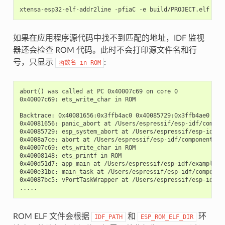
如果在应用程序源代码中找不到匹配的地址，IDF 监视
器还会检查 ROM 代码。此时不会打印源文件名和行
号，只显示
:
函数名
in
ROM
abort() was called at PC 0x40007c69 on core 0

0x40007c69: ets_write_char in ROM

Backtrace: 0x40081656:0x3ffb4ac0 0x40085729:0x3ffb4ae0 0x4
0x40081656: panic_abort at /Users/espressif/esp-idf/compone
0x40085729: esp_system_abort at /Users/espressif/esp-idf/co
0x4008a7ce: abort at /Users/espressif/esp-idf/components/ne
0x40007c69: ets_write_char in ROM

0x40008148: ets_printf in ROM

0x400d51d7: app_main at /Users/espressif/esp-idf/examples/
0x400e31bc: main_task at /Users/espressif/esp-idf/componen
0x40087bc5: vPortTaskWrapper at /Users/espressif/esp-idf/c
ROM ELF 文件会根据
和
环
IDF_PATH
ESP_ROM_ELF_DIR