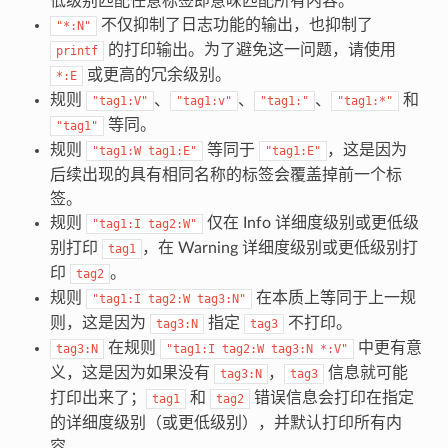
低级别匹配任意标签即意味匹配所有内容。
不仅抑制了日志功能的输出，也抑制了
"*:N"
的打印输出。为了避免这一问题，请使用
printf
或更高的冗余级别。
*:E
规则
、
、
、
和
"tag1:V"
"tag1:v"
"tag1:"
"tag1:*"
等同。
"tag1"
规则
等同于
，这是因为
"tag1:W
tag1:E"
"tag1:E"
后续出现的具有相同名称的标签会覆盖掉前一个标
签。
规则
仅在 Info 详细度级别或更低级
"tag1:I
tag2:W"
别打印
，在 Warning 详细度级别或更低级别打
tag1
印
。
tag2
规则
在本质上等同于上一规
"tag1:I
tag2:W
tag3:N"
则，这是因为
指定
不打印。
tag3:N
tag3
在规则
中更有意
tag3:N
"tag1:I
tag2:W
tag3:N
*:V"
义，这是因为如果没有
，
信息就可能
tag3:N
tag3
打印出来了；
和
错误信息会打印在指定
tag1
tag2
的详细度级别（或更低级别），并默认打印所有内
容。