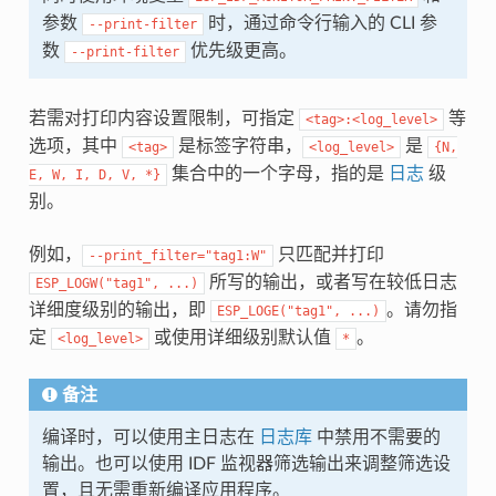
参数
时，通过命令行输入的 CLI 参
--print-filter
数
优先级更高。
--print-filter
若需对打印内容设置限制，可指定
等
<tag>:<log_level>
选项，其中
是标签字符串，
是
<tag>
<log_level>
{N,
集合中的一个字母，指的是
日志
级
E,
W,
I,
D,
V,
*}
别。
例如，
只匹配并打印
--print_filter="tag1:W"
所写的输出，或者写在较低日志
ESP_LOGW("tag1",
...)
详细度级别的输出，即
。请勿指
ESP_LOGE("tag1",
...)
定
或使用详细级别默认值
。
<log_level>
*
备注
编译时，可以使用主日志在
日志库
中禁用不需要的
输出。也可以使用 IDF 监视器筛选输出来调整筛选设
置，且无需重新编译应用程序。