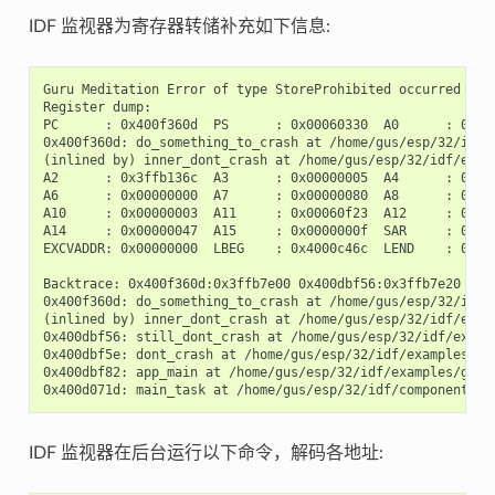
IDF 监视器为寄存器转储补充如下信息:
Guru Meditation Error of type StoreProhibited occurred on c
Register dump:

PC      : 0x400f360d  PS      : 0x00060330  A0      : 0x800
0x400f360d: do_something_to_crash at /home/gus/esp/32/idf/
(inlined by) inner_dont_crash at /home/gus/esp/32/idf/exam
A2      : 0x3ffb136c  A3      : 0x00000005  A4      : 0x000
A6      : 0x00000000  A7      : 0x00000080  A8      : 0x000
A10     : 0x00000003  A11     : 0x00060f23  A12     : 0x000
A14     : 0x00000047  A15     : 0x0000000f  SAR     : 0x000
EXCVADDR: 0x00000000  LBEG    : 0x4000c46c  LEND    : 0x400
Backtrace: 0x400f360d:0x3ffb7e00 0x400dbf56:0x3ffb7e20 0x4
0x400f360d: do_something_to_crash at /home/gus/esp/32/idf/
(inlined by) inner_dont_crash at /home/gus/esp/32/idf/exam
0x400dbf56: still_dont_crash at /home/gus/esp/32/idf/examp
0x400dbf5e: dont_crash at /home/gus/esp/32/idf/examples/ge
0x400dbf82: app_main at /home/gus/esp/32/idf/examples/get-
IDF 监视器在后台运行以下命令，解码各地址: