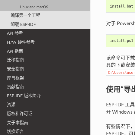
install
.
bat
Linux and macOS
编译第一个工程
对于 Power
卸载 ESP-IDF
API 参考
install
.
ps1
H/W 硬件参考
API 指南
该命令可下载
迁移指南
具的下载安装
安全指南
C:\Users\use
库与框架
使用“导出
贡献指南
ESP-IDF 版本简介
ESP-IDF
资源
开 Wind
版权和许可证
关于本指南
有些情况下，
切换语言
ESP-IDF，