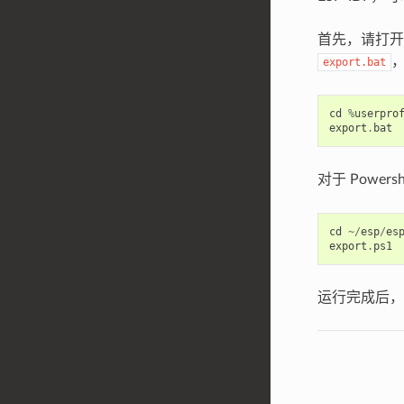
首先，请打开需
export.bat
cd
%
userpro
export
.
bat
对于 Power
cd
~/
esp
/
es
export
.
ps1
运行完成后，就