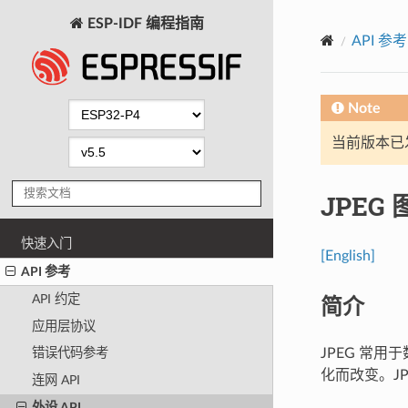
ESP-IDF 编程指南
API 参考
Note
当前版本已发布
JPEG
快速入门
[English]
API 参考
简介
API 约定
应用层协议
JPEG 常
错误代码参考
化而改变。JP
连网 API
外设 API