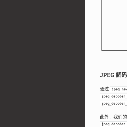
JPEG 解
通过
jpeg_ne
jpeg_decoder
jpeg_decoder
此外，我们的 
jpeg_decoder