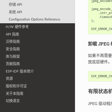
jpeg_encode
存储 API
jpeg_encode
系统 API
.
intr_p
.
timeou
Configuration Options Reference
};
H/W 硬件参考
ESP_ERROR_C
API 指南
迁移指南
卸载 JPE
安全指南
如果不再需要
库与框架
放底层硬件。
贡献指南
ESP-IDF 版本简介
ESP_ERROR_C
资源
版权和许可证
有限状态
关于本指南
切换语言
JPEG 驱