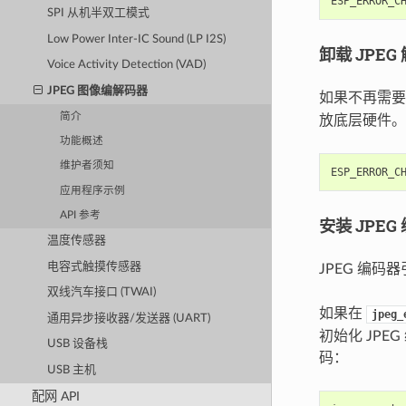
ESP_ERROR_C
SPI 从机半双工模式
Low Power Inter-IC Sound (LP I2S)
卸载 JPE
Voice Activity Detection (VAD)
JPEG 图像编解码器
如果不再需要
简介
放底层硬件。
功能概述
维护者须知
ESP_ERROR_C
应用程序示例
API 参考
安装 JPE
温度传感器
电容式触摸传感器
JPEG 编
双线汽车接口 (TWAI)
如果在
jpeg_
通用异步接收器/发送器 (UART)
初始化 JP
USB 设备栈
码：
USB 主机
配网 API