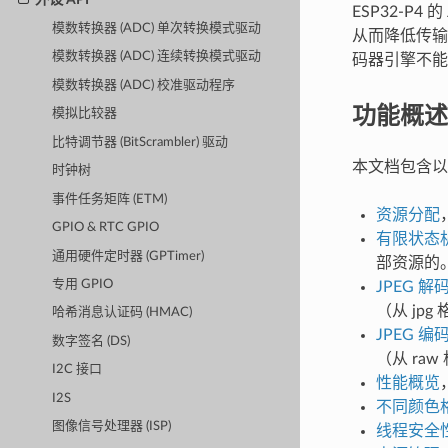
ESP32-P
模数转换器 (ADC) 单次转换模式驱动
从而降低传输
模数转换器 (ADC) 连续转换模式驱动
码器引擎不能
模数转换器 (ADC) 校准驱动程序
功能概述
模拟比较器
比特调节器 (BitScrambler) 驱动
本文档包含以
时钟树
事件任务矩阵 (ETM)
资源分配
GPIO & RTC GPIO
有限状态
通用硬件定时器 (GPTimer)
部资源的
专用 GPIO
JPEG 
（从 jpg
哈希消息认证码 (HMAC)
JPEG 
数字签名 (DS)
（从 raw
I2C 接口
性能概览
I2S
不同颜色
图像信号处理器 (ISP)
线程安全