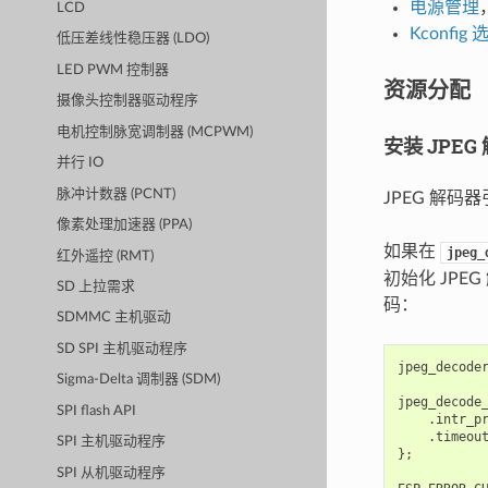
电源管理
LCD
Kconfig 
低压差线性稳压器 (LDO)
LED PWM 控制器
资源分配
摄像头控制器驱动程序
电机控制脉宽调制器 (MCPWM)
安装 JPE
并行 IO
脉冲计数器 (PCNT)
JPEG 解
像素处理加速器 (PPA)
如果在
jpeg_
红外遥控 (RMT)
初始化 JP
SD 上拉需求
码：
SDMMC 主机驱动
SD SPI 主机驱动程序
jpeg_decode
Sigma-Delta 调制器 (SDM)
jpeg_decode
SPI flash API
.
intr_p
.
timeou
SPI 主机驱动程序
};
SPI 从机驱动程序