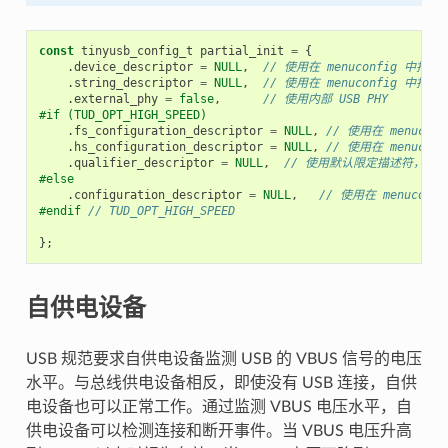
const
tinyusb_config_t
partial_init
=
{
.
device_descriptor
=
NULL
,
// 使用在 menuconfig 中
.
string_descriptor
=
NULL
,
// 使用在 menuconfig 中
.
external_phy
=
false
,
// 使用内部 USB PHY
#if (TUD_OPT_HIGH_SPEED)
.
fs_configuration_descriptor
=
NULL
,
// 使用在 menuc
.
hs_configuration_descriptor
=
NULL
,
// 使用在 menuc
.
qualifier_descriptor
=
NULL
,
// 使用默认限定描述符，值
#else
.
configuration_descriptor
=
NULL
,
// 使用在 menuco
#endif 
// TUD_OPT_HIGH_SPEED
};
自供电设备
USB 规范要求自供电设备监测 USB 的 VBUS 信号的电压
水平。与总线供电设备相反，即使没有 USB 连接，自供
电设备也可以正常工作。通过监测 VBUS 电压水平，自
供电设备可以检测连接和断开事件。当 VBUS 电压升高