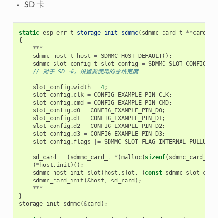
SD 卡
static
esp_err_t
storage_init_sdmmc
(
sdmmc_card_t
**
card
)
{
***
sdmmc_host_t
host
=
SDMMC_HOST_DEFAULT
();
sdmmc_slot_config_t
slot_config
=
SDMMC_SLOT_CONFIG_DE
// 对于 SD 卡，设置要使用的总线宽度
slot_config
.
width
=
4
;
slot_config
.
clk
=
CONFIG_EXAMPLE_PIN_CLK
;
slot_config
.
cmd
=
CONFIG_EXAMPLE_PIN_CMD
;
slot_config
.
d0
=
CONFIG_EXAMPLE_PIN_D0
;
slot_config
.
d1
=
CONFIG_EXAMPLE_PIN_D1
;
slot_config
.
d2
=
CONFIG_EXAMPLE_PIN_D2
;
slot_config
.
d3
=
CONFIG_EXAMPLE_PIN_D3
;
slot_config
.
flags
|=
SDMMC_SLOT_FLAG_INTERNAL_PULLUP
;
sd_card
=
(
sdmmc_card_t
*
)
malloc
(
sizeof
(
sdmmc_card_t
))
(
*
host
.
init
)();
sdmmc_host_init_slot
(
host
.
slot
,
(
const
sdmmc_slot_conf
sdmmc_card_init
(
&
host
,
sd_card
);
***
}
storage_init_sdmmc
(
&
card
);