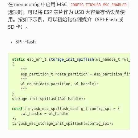
在 menuconfig 中启用 MSC
CONFIG_TINYUSB_MSC_ENABLED
选项时，可以将 ESP 芯片作为 USB 大容量存储设备使
用。按如下示例，可以初始化存储媒介（SPI-Flash 或
SD 卡）。
SPI-Flash
static
esp_err_t
storage_init_spiflash
(
wl_handle_t
*
wl_han
{
***
esp_partition_t
*
data_partition
=
esp_partition_find_f
***
wl_mount
(
data_partition
,
wl_handle
);
***
}
storage_init_spiflash
(
&
wl_handle
);
const
tinyusb_msc_spiflash_config_t
config_spi
=
{
.
wl_handle
=
wl_handle
};
tinyusb_msc_storage_init_spiflash
(
&
config_spi
);