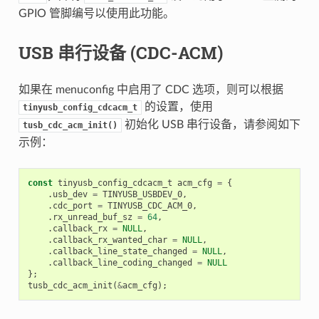
GPIO 管脚编号以使用此功能。
USB 串行设备 (CDC-ACM)
如果在 menuconfig 中启用了 CDC 选项，则可以根据
的设置，使用
tinyusb_config_cdcacm_t
初始化 USB 串行设备，请参阅如下
tusb_cdc_acm_init()
示例：
const
tinyusb_config_cdcacm_t
acm_cfg
=
{
.
usb_dev
=
TINYUSB_USBDEV_0
,
.
cdc_port
=
TINYUSB_CDC_ACM_0
,
.
rx_unread_buf_sz
=
64
,
.
callback_rx
=
NULL
,
.
callback_rx_wanted_char
=
NULL
,
.
callback_line_state_changed
=
NULL
,
.
callback_line_coding_changed
=
NULL
};
tusb_cdc_acm_init
(
&
acm_cfg
);