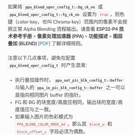
如果将
或
ppa_blend_oper_config_t::bg_ck_en
设置为
，则色
ppa_blend_oper_config_t::fg_ck_en
true
键（color-key，也叫 Chroma-key）范围内的像素不会按
照正常 Alpha Blending 流程输出。请查看
ESP32-P4 技
术参考手册
>
像素处理加速器 (PPA)
>
功能描述
>
图层
叠加 (BLEND)
[
PDF
] 了解详细规则。
注意以下几点事项，避免在配置
时产生混淆：
ppa_blend_oper_config_t
执行叠加操作时，
ppa_out_pic_blk_config_t::buffer
与输入的
之一可以
ppa_in_pic_blk_config_t::buffer
是指向相同图片 buffer 的指针。
FG 和 BG 的块宽度/高度应相同，输出块的宽度/高
度值应与之一致。
如果输入图片的色彩模式为
，那么其
和
PPA_BLEND_COLOR_MODE_A4
block_w
字段必须为偶数。
block_offset_x