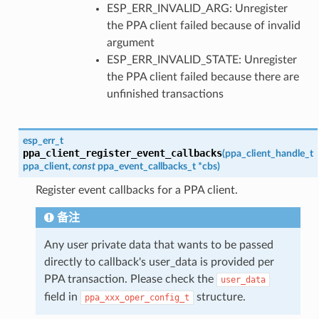
ESP_ERR_INVALID_ARG: Unregister
the PPA client failed because of invalid
argument
ESP_ERR_INVALID_STATE: Unregister
the PPA client failed because there are
unfinished transactions
esp_err_t
ppa_client_register_event_callbacks
(
ppa_client_handle_t
ppa_client
,
const
ppa_event_callbacks_t
*
cbs
)
Register event callbacks for a PPA client.
备注
Any user private data that wants to be passed
directly to callback's user_data is provided per
PPA transaction. Please check the
user_data
field in
structure.
ppa_xxx_oper_config_t