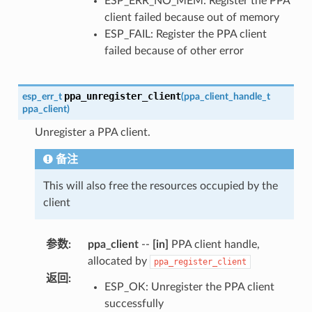
ESP_ERR_NO_MEM: Register the PPA
client failed because out of memory
ESP_FAIL: Register the PPA client
failed because of other error
ppa_unregister_client
esp_err_t
(
ppa_client_handle_t
ppa_client
)
Unregister a PPA client.
备注
This will also free the resources occupied by the
client
参数
:
ppa_client
--
[in]
PPA client handle,
allocated by
ppa_register_client
返回
:
ESP_OK: Unregister the PPA client
successfully