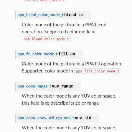
blend_cm
ppa_blend_color_mode_t
Color mode of the picture in a PPA blend
operation. Supported color mode in
ppa_blend_color_mode_t
fill_cm
ppa_fill_color_mode_t
Color mode of the picture in a PPA fill operation.
Supported color mode in
ppa_fill_color_mode_t
yuv_range
ppa_color_range_t
When the color mode is any YUV color space,
this field is to describe its color range
yuv_std
ppa_color_conv_std_rgb_yuv_t
When the color mode is any YUV color space,