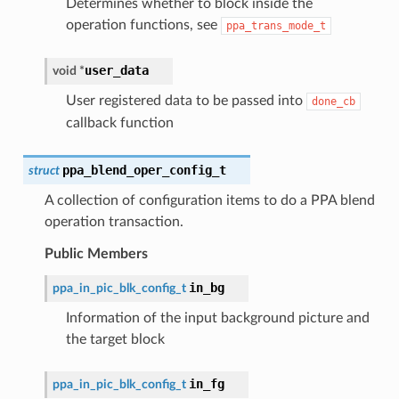
Determines whether to block inside the
operation functions, see
ppa_trans_mode_t
user_data
void
*
User registered data to be passed into
done_cb
callback function
ppa_blend_oper_config_t
struct
A collection of configuration items to do a PPA blend
operation transaction.
Public Members
in_bg
ppa_in_pic_blk_config_t
Information of the input background picture and
the target block
in_fg
ppa_in_pic_blk_config_t