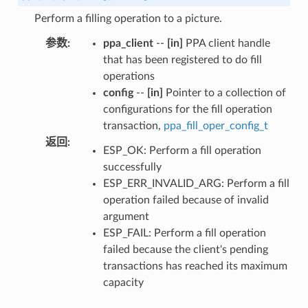
Perform a filling operation to a picture.
参数
:
ppa_client
--
[in]
PPA client handle
that has been registered to do fill
operations
config
--
[in]
Pointer to a collection of
configurations for the fill operation
transaction,
ppa_fill_oper_config_t
返回
:
ESP_OK: Perform a fill operation
successfully
ESP_ERR_INVALID_ARG: Perform a fill
operation failed because of invalid
argument
ESP_FAIL: Perform a fill operation
failed because the client's pending
transactions has reached its maximum
capacity