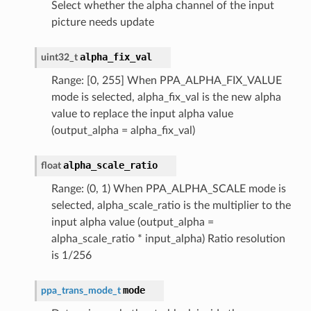
Select whether the alpha channel of the input
picture needs update
alpha_fix_val
uint32_t
Range: [0, 255] When PPA_ALPHA_FIX_VALUE
mode is selected, alpha_fix_val is the new alpha
value to replace the input alpha value
(output_alpha = alpha_fix_val)
alpha_scale_ratio
float
Range: (0, 1) When PPA_ALPHA_SCALE mode is
selected, alpha_scale_ratio is the multiplier to the
input alpha value (output_alpha =
alpha_scale_ratio * input_alpha) Ratio resolution
is 1/256
mode
ppa_trans_mode_t