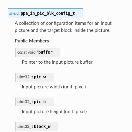
ppa_in_pic_blk_config_t
struct
A collection of configuration items for an input
picture and the target block inside the picture.
Public Members
buffer
const
void
*
Pointer to the input picture buffer
pic_w
uint32_t
Input picture width (unit: pixel)
pic_h
uint32_t
Input picture height (unit: pixel)
block_w
uint32_t