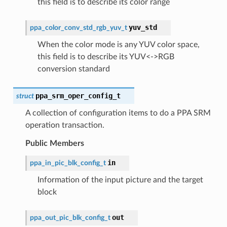
this field is to describe its color range
yuv_std
ppa_color_conv_std_rgb_yuv_t
When the color mode is any YUV color space,
this field is to describe its YUV<->RGB
conversion standard
ppa_srm_oper_config_t
struct
A collection of configuration items to do a PPA SRM
operation transaction.
Public Members
in
ppa_in_pic_blk_config_t
Information of the input picture and the target
block
out
ppa_out_pic_blk_config_t