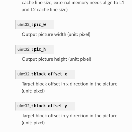
cache line size, external memory needs align to L1
and L2 cache line size)
pic_w
uint32_t
Output picture width (unit: pixel)
pic_h
uint32_t
Output picture height (unit: pixel)
block_offset_x
uint32_t
Target block offset in x direction in the picture
(unit: pixel)
block_offset_y
uint32_t
Target block offset in y direction in the picture
(unit: pixel)