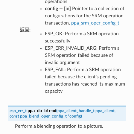
operations
config
--
[in]
Pointer to a collection of
configurations for the SRM operation
transaction,
ppa_srm_oper_config_t
返回
:
ESP_OK: Perform a SRM operation
successfully
ESP_ERR_INVALID_ARG: Perform a
SRM operation failed because of
invalid argument
ESP_FAIL: Perform a SRM operation
failed because the client's pending
transactions has reached its maximum
capacity
ppa_do_blend
esp_err_t
(
ppa_client_handle_t
ppa_client
,
const
ppa_blend_oper_config_t
*
config
)
Perform a blending operation to a picture.