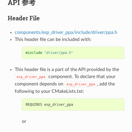
API 参考
Header File
components/esp_driver_ppa/include/driver/ppa.h
This header file can be included with:
#include
"driver/ppa.h"
This header file is a part of the API provided by the
component. To declare that your
esp_driver_ppa
component depends on
, add the
esp_driver_ppa
following to your CMakeLists.txt:
or