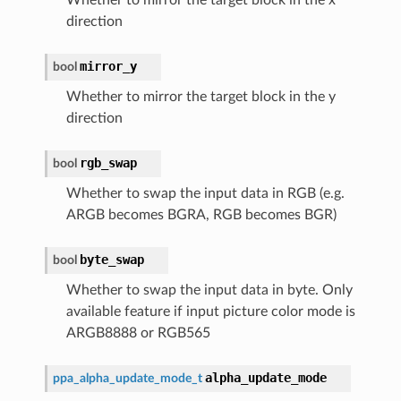
direction
mirror_y
bool
Whether to mirror the target block in the y
direction
rgb_swap
bool
Whether to swap the input data in RGB (e.g.
ARGB becomes BGRA, RGB becomes BGR)
byte_swap
bool
Whether to swap the input data in byte. Only
available feature if input picture color mode is
ARGB8888 or RGB565
alpha_update_mode
ppa_alpha_update_mode_t