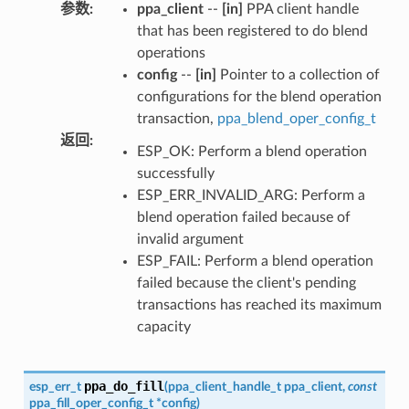
参数
:
ppa_client
--
[in]
PPA client handle
that has been registered to do blend
operations
config
--
[in]
Pointer to a collection of
configurations for the blend operation
transaction,
ppa_blend_oper_config_t
返回
:
ESP_OK: Perform a blend operation
successfully
ESP_ERR_INVALID_ARG: Perform a
blend operation failed because of
invalid argument
ESP_FAIL: Perform a blend operation
failed because the client's pending
transactions has reached its maximum
capacity
ppa_do_fill
esp_err_t
(
ppa_client_handle_t
ppa_client
,
const
ppa_fill_oper_config_t
*
config
)