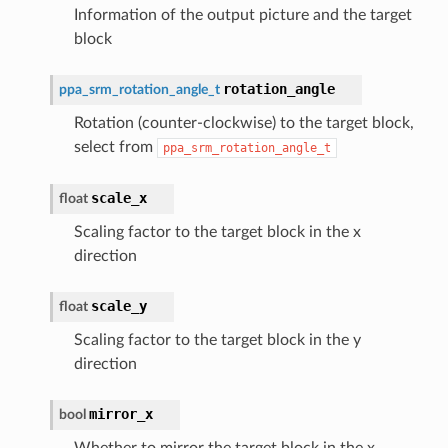
Information of the output picture and the target
block
rotation_angle
ppa_srm_rotation_angle_t
Rotation (counter-clockwise) to the target block,
select from
ppa_srm_rotation_angle_t
scale_x
float
Scaling factor to the target block in the x
direction
scale_y
float
Scaling factor to the target block in the y
direction
mirror_x
bool
Whether to mirror the target block in the x