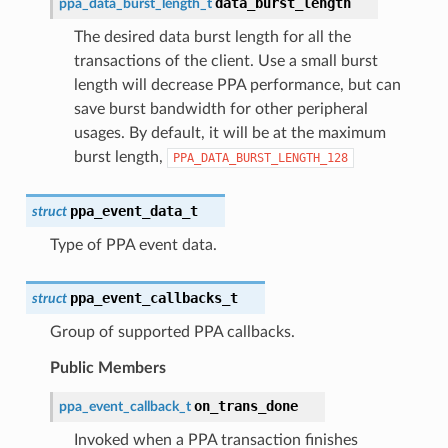
data_burst_length
ppa_data_burst_length_t
The desired data burst length for all the
transactions of the client. Use a small burst
length will decrease PPA performance, but can
save burst bandwidth for other peripheral
usages. By default, it will be at the maximum
burst length,
PPA_DATA_BURST_LENGTH_128
ppa_event_data_t
struct
Type of PPA event data.
ppa_event_callbacks_t
struct
Group of supported PPA callbacks.
Public Members
on_trans_done
ppa_event_callback_t
Invoked when a PPA transaction finishes