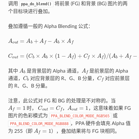
调用
将前景 (FG) 和背景 (BG) 图片的两
ppa_do_blend()
个目标块进行叠加。
叠加遵循一般的 Alpha Blending 公式：
A
o
u
t
=
A
b
+
A
f
−
A
b
×
A
f
C
o
u
t
=
(
C
b
×
A
b
×
(
1
−
A
f
)
+
C
f
×
A
f
)
/
(
A
b
+
A
f
−
A
b
×
A
f
)
A
b
A
f
其中
是背景层的 Alpha 通道，
是前景层的 Alpha
C
b
C
f
通道，
对应背景层的 R、G、B 分量，
对应前景层
的 R、G、B 分量。
注意，此公式对 FG 和 BG 的处理是不对称的。当
A
f
=
1
C
o
u
t
=
C
f
A
o
u
t
=
1
时，
，
，这意味着如果 FG
图片的色彩模式为
或
PPA_BLEND_COLOR_MODE_RGB565
，PPA 硬件会填充 Alpha 值
PPA_BLEND_COLOR_MODE_RGB888
A
f
=
1
为 255（即
），叠加结果将与 FG 块相同。