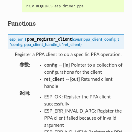
Functions
ppa_register_client
esp_err_t
(
const
ppa_client_config_t
*
config
,
ppa_client_handle_t
*
ret_client
)
Register a PPA client to do a specific PPA operation.
参数
:
config
--
[in]
Pointer to a collection of
configurations for the client
ret_client
--
[out]
Returned client
handle
返回
:
ESP_OK: Register the PPA client
successfully
ESP_ERR_INVALID_ARG: Register the
PPA client failed because of invalid
argument