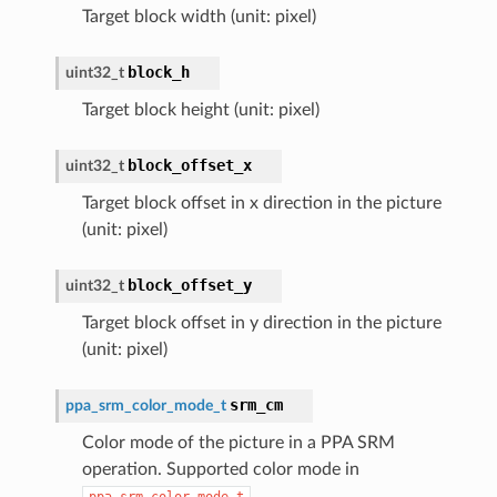
Target block width (unit: pixel)
block_h
uint32_t
Target block height (unit: pixel)
block_offset_x
uint32_t
Target block offset in x direction in the picture
(unit: pixel)
block_offset_y
uint32_t
Target block offset in y direction in the picture
(unit: pixel)
srm_cm
ppa_srm_color_mode_t
Color mode of the picture in a PPA SRM
operation. Supported color mode in
ppa_srm_color_mode_t