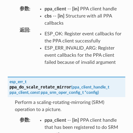
参数
:
ppa_client
--
[in]
PPA client handle
cbs
--
[in]
Structure with all PPA
callbacks
返回
:
ESP_OK: Register event callbacks for
the PPA client successfully
ESP_ERR_INVALID_ARG: Register
event callbacks for the PPA client
failed because of invalid argument
esp_err_t
ppa_do_scale_rotate_mirror
(
ppa_client_handle_t
ppa_client
,
const
ppa_srm_oper_config_t
*
config
)
Perform a scaling-rotating-mirroring (SRM)
operation to a picture.
参数
:
ppa_client
--
[in]
PPA client handle
that has been registered to do SRM