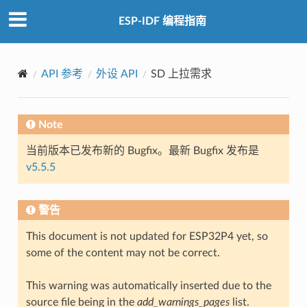
ESP-IDF 编程指南
API 参考
外设 API
SD 上拉需求
Note
当前版本已发布新的 Bugfix。最新 Bugfix 发布是
v5.5.5
警告
This document is not updated for ESP32P4 yet, so
some of the content may not be correct.
This warning was automatically inserted due to the
source file being in the
add_warnings_pages
list.