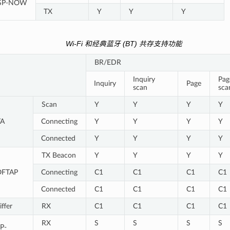
SP-NOW
TX
Y
Y
Y
Wi-Fi 和经典蓝牙 (BT) 共存支持功能
BR/EDR
Inquiry
Pag
Inquiry
Page
scan
sca
Scan
Y
Y
Y
Y
TA
Connecting
Y
Y
Y
Y
Connected
Y
Y
Y
Y
TX Beacon
Y
Y
Y
Y
OFTAP
Connecting
C1
C1
C1
C1
Connected
C1
C1
C1
C1
iffer
RX
C1
C1
C1
C1
RX
S
S
S
S
P-