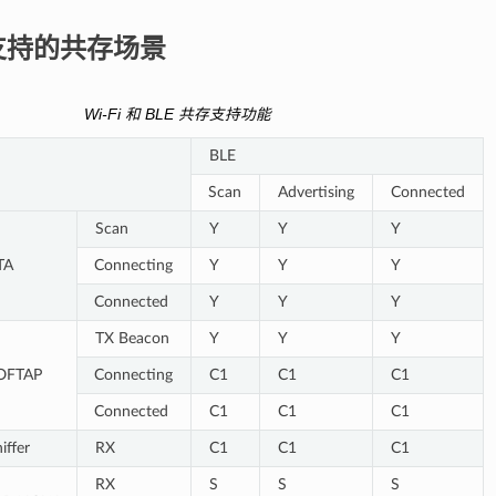
 支持的共存场景
Wi-Fi 和 BLE 共存支持功能
BLE
Scan
Advertising
Connected
Scan
Y
Y
Y
TA
Connecting
Y
Y
Y
Connected
Y
Y
Y
TX Beacon
Y
Y
Y
OFTAP
Connecting
C1
C1
C1
Connected
C1
C1
C1
iffer
RX
C1
C1
C1
RX
S
S
S