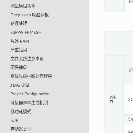
E
测量模组功耗
Deep-sleep 唤醒存根
错误处理
ESP-WIFI-MESH
片外 RAM
严重错误
文件系统注意事项
硬件抽象
S
高优先级中断处理程序
JTAG 调试
Project Configuration
Wi-
S
Fi
链接器脚本生成机制
低功耗模式
Sn
lwIP
存储器类型
ES