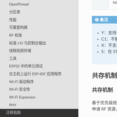
N
OpenThread
分区表
备注
性能
可重复构建
Y：支
RF 校准
C1：
标准 I/O 与控制台输出
X：不支
线程局部存储
S：在 
工具
ESP32 中的单元测试
共存机制
在主机上运行 ESP-IDF 应用程序
Wi-Fi 驱动程序
共存机制
Wi-Fi 安全性
Wi-Fi Expansion
基于优先级抢占的
PHY
申请 RF 
迁移指南