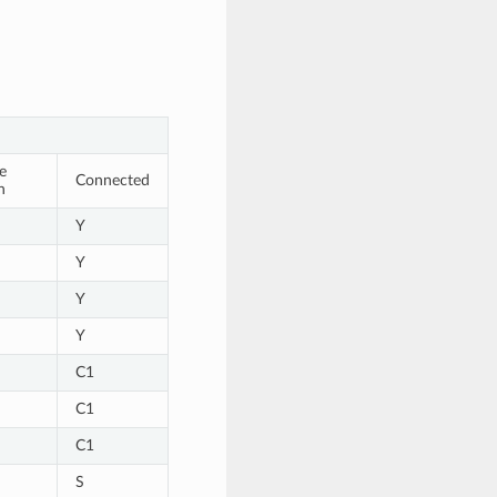
e
Connected
n
Y
Y
Y
Y
C1
C1
C1
S