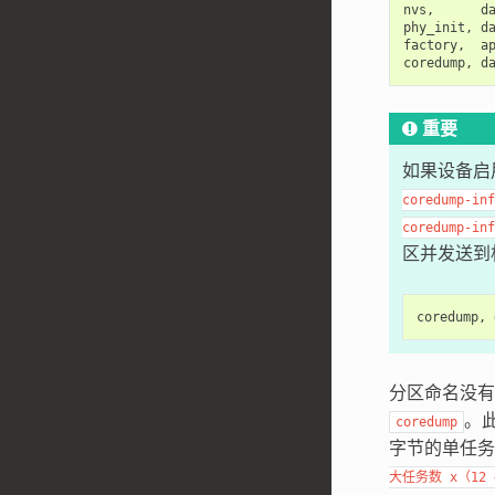
nvs,      da
phy_init, da
factory,  ap
重要
如果设备启
coredump-inf
coredump-inf
区并发送到
分区命名没
。
coredump
字节的单任务
大任务数
x（12