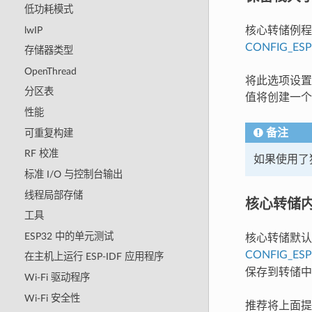
低功耗模式
lwIP
核心转储例程
CONFIG_ES
存储器类型
OpenThread
将此选项设置
分区表
值将创建一个
性能
备注
可重复构建
RF 校准
如果使用了
标准 I/O 与控制台输出
线程局部存储
核心转储
工具
ESP32 中的单元测试
核心转储默认
CONFIG_ES
在主机上运行 ESP-IDF 应用程序
保存到转储中
Wi-Fi 驱动程序
Wi-Fi 安全性
推荐将上面提