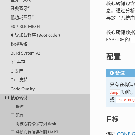
核心转储包含
®
经典蓝牙
息。通过分析
®
低功耗蓝牙
导致了系统崩
ESP-BLE-MESH
核心转储数
引导加载程序 (Bootloader)
ESP-IDF 的
i
构建系统
Build System v2
配置
RF 共存
C 支持
备注
C++ 支持
只有在构建
Code Quality
功能
dump
核心转储
或
PRIV_REQ
概述
配置
目标
将核心转储保存到 flash
将核心转储保存到 UART
选项
CONFIG