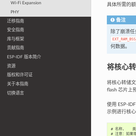
Wi-Fi Expansion
具体所需的额
PHY
备注
迁移指南
安全指南
除了崩溃任
库与框架
EXT_RAM_BSS
何数据。
贡献指南
ESP-IDF 版本简介
将核心转储
资源
版权和许可证
将核心转储文件
关于本指南
flash 芯
切换语言
使用 ESP
示例进行核心
# 名称，   
# 注意：如果