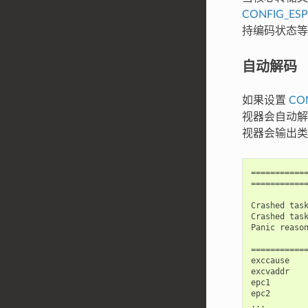
CONFIG_ES
持编码状态等
自动解码
如果设置
CO
视器会自动解
视器会输出类
============
============
Crashed task
Crashed task
Panic reason
============
exccause    
excvaddr    
epc1        
epc2        
...
