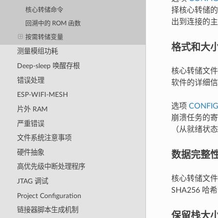
择核心转储的目
核心转储命令
出到连接的主
回溯中的 ROM 函数
按需转储变量
格式和大
测量模组功耗
Deep-sleep 唤醒存根
核心转储文件
错误处理
软件的详细信
ESP-WIFI-MESH
选项
CONFI
片外 RAM
崩溃任务的寄
严重错误
（从就绪状态
文件系统注意事项
数据完整
硬件抽象
高优先级中断处理程序
核心转储文件
JTAG 调试
SHA256
Project Configuration
链接器脚本生成机制
保留栈大