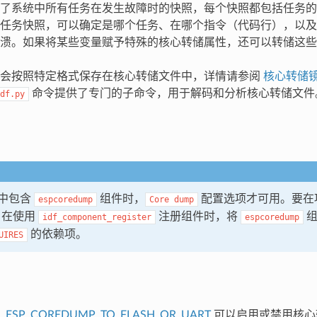
了系统中所有任务在发生故障时的快照，每个快照都包括任务的控制块
任务快照，可以确定是哪个任务、在哪个指令（代码行），以及
溃。如果将某些变量赋予特殊的核心转储属性，还可以转储这些
据会按照特定格式保存在核心转储文件中，详情请参阅
核心转储
命令提供了专门的子命令，用于解码和分析核心转储文件
df.py
中包含
组件时，
配置选项才可用。要在
espcoredump
Core
dump
，在使用
注册组件时，将
组
idf_component_register
espcoredump
的依赖项。
UIRES
_ESP_COREDUMP_TO_FLASH_OR_UART
可以启用或禁用核心