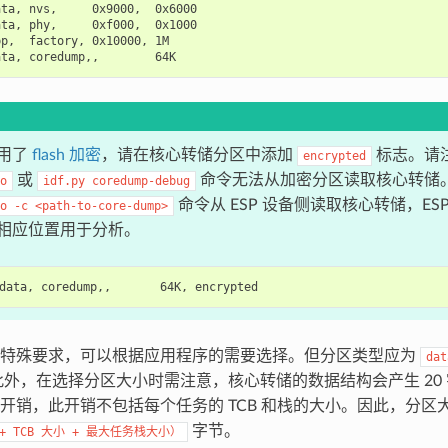
ta, nvs,     0x9000,  0x6000

ta, phy,     0xf000,  0x1000

p,  factory, 0x10000, 1M

用了
flash 加密
，请在核心转储分区中添加
标志。请
encrypted
或
命令无法从加密分区读取核心转储
o
idf.py
coredump-debug
命令从 ESP 设备侧读取核心转储，ES
o
-c
<path-to-core-dump>
相应位置用于分析。
有特殊要求，可以根据应用程序的需要选择。但分区类型应为
dat
此外，在选择分区大小时需注意，核心转储的数据结构会产生 20 
开销，此开销不包括每个任务的 TCB 和栈的大小。因此，分区
字节。
+
TCB
大小
+
最大任务栈大小）