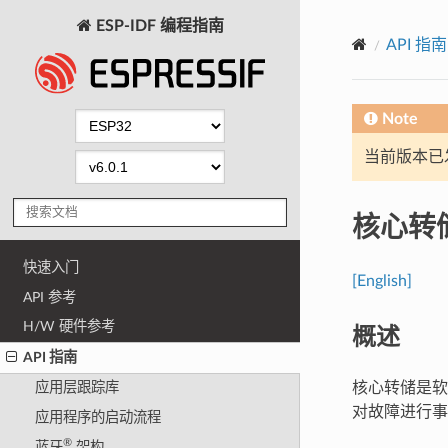
ESP-IDF 编程指南
API 指南
Note
当前版本已发布
核心转
快速入门
[English]
API 参考
H/W 硬件参考
概述
API 指南
核心转储是软
应用层跟踪库
对故障进行事
应用程序的启动流程
®
蓝牙
架构