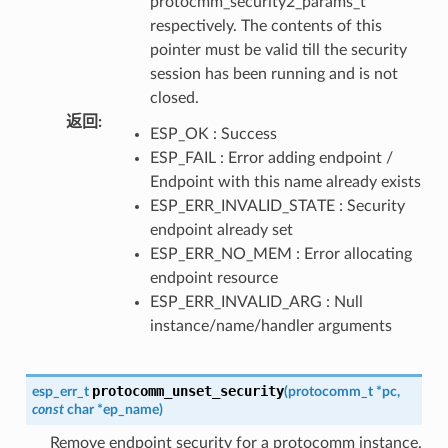
protocmm_security2_params_t
respectively. The contents of this
pointer must be valid till the security
session has been running and is not
closed.
返回
:
ESP_OK : Success
ESP_FAIL : Error adding endpoint /
Endpoint with this name already exists
ESP_ERR_INVALID_STATE : Security
endpoint already set
ESP_ERR_NO_MEM : Error allocating
endpoint resource
ESP_ERR_INVALID_ARG : Null
instance/name/handler arguments
protocomm_unset_security
esp_err_t
(
protocomm_t
*
pc
,
const
char
*
ep_name
)
Remove endpoint security for a protocomm instance.