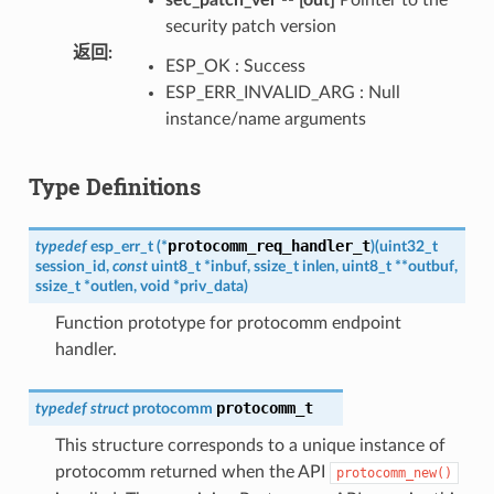
security patch version
返回
:
ESP_OK : Success
ESP_ERR_INVALID_ARG : Null
instance/name arguments
Type Definitions
protocomm_req_handler_t
typedef
esp_err_t
(
*
)
(
uint32_t
session_id
,
const
uint8_t
*
inbuf
,
ssize_t
inlen
,
uint8_t
*
*
outbuf
,
ssize_t
*
outlen
,
void
*
priv_data
)
Function prototype for protocomm endpoint
handler.
protocomm_t
typedef
struct
protocomm
This structure corresponds to a unique instance of
protocomm returned when the API
protocomm_new()