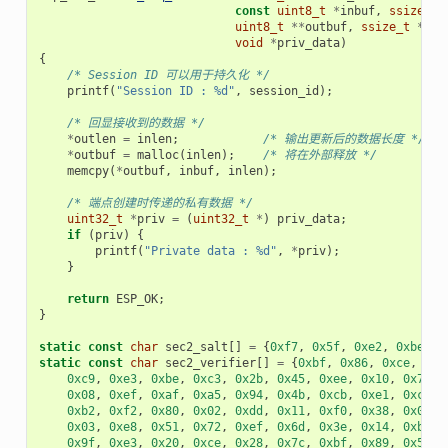
const
uint8_t
*
inbuf
,
ssize_t
uint8_t
**
outbuf
,
ssize_t
*
out
void
*
priv_data
)
{
/* Session ID 可以用于持久化 */
printf
(
"Session ID : %d"
,
session_id
);
/* 回显接收到的数据 */
*
outlen
=
inlen
;
/* 输出更新后的数据长度 */
*
outbuf
=
malloc
(
inlen
);
/* 将在外部释放 */
memcpy
(
*
outbuf
,
inbuf
,
inlen
);
/* 端点创建时传递的私有数据 */
uint32_t
*
priv
=
(
uint32_t
*
)
priv_data
;
if
(
priv
)
{
printf
(
"Private data : %d"
,
*
priv
);
}
return
ESP_OK
;
}
static
const
char
sec2_salt
[]
=
{
0xf7
,
0x5f
,
0xe2
,
0xbe
,
0
static
const
char
sec2_verifier
[]
=
{
0xbf
,
0x86
,
0xce
,
0x6
0xc9
,
0xe3
,
0xbe
,
0xc3
,
0x2b
,
0x45
,
0xee
,
0x10
,
0x74
,
0x08
,
0xef
,
0xaf
,
0xa5
,
0x94
,
0x4b
,
0xcb
,
0xe1
,
0xce
,
0xb2
,
0xf2
,
0x80
,
0x02
,
0xdd
,
0x11
,
0xf0
,
0x38
,
0x0e
,
0x03
,
0xe8
,
0x51
,
0x72
,
0xef
,
0x6d
,
0x3e
,
0x14
,
0xb9
,
0x9f
,
0xe3
,
0x20
,
0xce
,
0x28
,
0x7c
,
0xbf
,
0x89
,
0x50
,