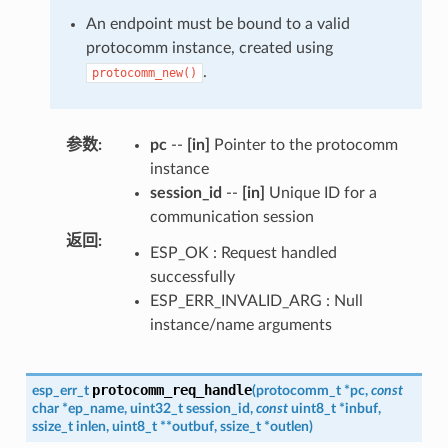
An endpoint must be bound to a valid
protocomm instance, created using
.
protocomm_new()
参数
:
pc
--
[in]
Pointer to the protocomm
instance
session_id
--
[in]
Unique ID for a
communication session
返回
:
ESP_OK : Request handled
successfully
ESP_ERR_INVALID_ARG : Null
instance/name arguments
protocomm_req_handle
esp_err_t
(
protocomm_t
*
pc
,
const
char
*
ep_name
,
uint32_t
session_id
,
const
uint8_t
*
inbuf
,
ssize_t
inlen
,
uint8_t
*
*
outbuf
,
ssize_t
*
outlen
)