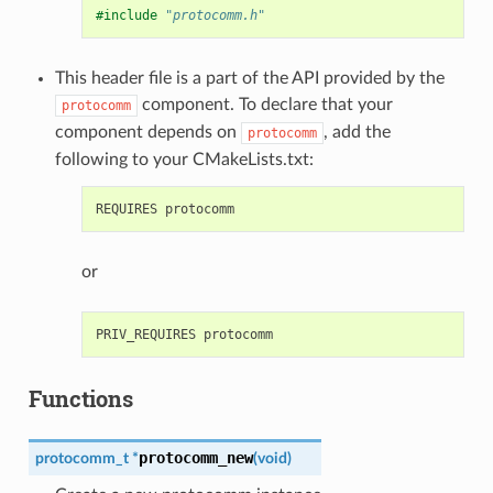
#include
"protocomm.h"
This header file is a part of the API provided by the
component. To declare that your
protocomm
component depends on
, add the
protocomm
following to your CMakeLists.txt:
or
Functions
protocomm_new
protocomm_t
*
(
void
)