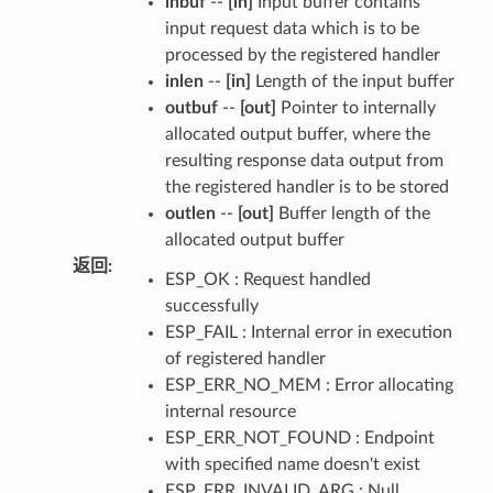
inbuf
--
[in]
Input buffer contains
input request data which is to be
processed by the registered handler
inlen
--
[in]
Length of the input buffer
outbuf
--
[out]
Pointer to internally
allocated output buffer, where the
resulting response data output from
the registered handler is to be stored
outlen
--
[out]
Buffer length of the
allocated output buffer
返回
:
ESP_OK : Request handled
successfully
ESP_FAIL : Internal error in execution
of registered handler
ESP_ERR_NO_MEM : Error allocating
internal resource
ESP_ERR_NOT_FOUND : Endpoint
with specified name doesn't exist
ESP_ERR_INVALID_ARG : Null