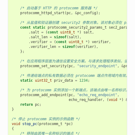
/* 启动基于 HTTP 的 protocomm 服务器 */
protocomm_httpd_start
(
pc
,
&
pc_config
);
/* 从盐值和验证器创建 security2 参数对象。该对象必须在 p
const
static
protocomm_security2_params_t
sec2_params
.
salt
=
(
const
uint8_t
*
)
salt
,
.
salt_len
=
sizeof
(
salt
),
.
verifier
=
(
const
uint8_t
*
)
verifier
,
.
verifier_len
=
sizeof
(
verifier
),
};
/* 在应用程序层面为通信设置安全方案。与请求处理程序类似，设置安全方案会创
protocomm_set_security
(
pc
,
"security_endpoint"
,
&
proto
/* 传递给端点的私有数据必须在 protocomm 端点作用域内有效
static
uint32_t
priv_data
=
1234
;
/* 为 protocomm 实例添加一个新端点，该端点由唯一名称标
protocomm_add_endpoint
(
pc
,
"echo_req_endpoint"
,
echo_req_handler
,
(
void
*
)
&
pri
return
pc
;
}
/* 停止 protocomm 实例的示例函数 */
void
stop_pc
(
protocomm_t
*
pc
)
{
/* 移除由其唯一名称标识的端点 */