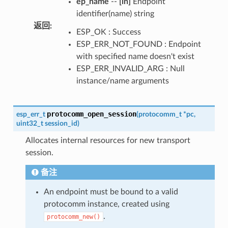
ep_name
--
[in]
Endpoint
identifier(name) string
返回
:
ESP_OK : Success
ESP_ERR_NOT_FOUND : Endpoint
with specified name doesn't exist
ESP_ERR_INVALID_ARG : Null
instance/name arguments
protocomm_open_session
esp_err_t
(
protocomm_t
*
pc
,
uint32_t
session_id
)
Allocates internal resources for new transport
session.
备注
An endpoint must be bound to a valid
protocomm instance, created using
.
protocomm_new()