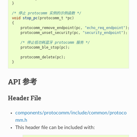
}
/* 停止 protocomm 实例的示例函数 */
void
stop_pc
(
protocomm_t
*
pc
)
{
protocomm_remove_endpoint
(
pc
,
"echo_req_endpoint"
);
protocomm_unset_security
(
pc
,
"security_endpoint"
);
/* 停止低功耗蓝牙 protocomm 服务 */
protocomm_ble_stop
(
pc
);
protocomm_delete
(
pc
);
}
API 参考
Header File
components/protocomm/include/common/protoco
mm.h
This header file can be included with: