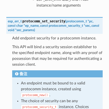
instance/name arguments
protocomm_set_security
esp_err_t
(
protocomm_t
*
pc
,
const
char
*
ep_name
,
const
protocomm_security_t
*
sec
,
const
void
*
sec_params
)
Add endpoint security for a protocomm instance.
This API will bind a security session establisher to
the specified endpoint name, along with any proof of
possession that may be required for authenticating a
session client.
备注
An endpoint must be bound to a valid
protocomm instance, created using
.
protocomm_new()
The choice of security can be any
instance. Choices
protocomm_security_t