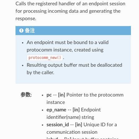
Calls the registered handler of an endpoint session
for processing incoming data and generating the
response.
备注
An endpoint must be bound to a valid
protocomm instance, created using
.
protocomm_new()
Resulting output buffer must be deallocated
by the caller.
参数
:
pc
--
[in]
Pointer to the protocomm
instance
ep_name
--
[in]
Endpoint
identifier(name) string
session_id
--
[in]
Unique ID for a
communication session