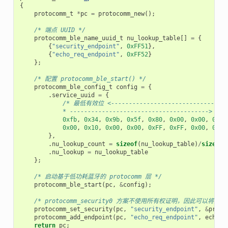
{
protocomm_t
*
pc
=
protocomm_new
();
/* 端点 UUID */
protocomm_ble_name_uuid_t
nu_lookup_table
[]
=
{
{
"security_endpoint"
,
0xFF51
},
{
"echo_req_endpoint"
,
0xFF52
}
};
/* 配置 protocomm_ble_start() */
protocomm_ble_config_t
config
=
{
.
service_uuid
=
{
/* 最低有效位 <---------------------------------
            * ---------------------------------------> 
0xfb
,
0x34
,
0x9b
,
0x5f
,
0x80
,
0x00
,
0x00
,
0x80
0x00
,
0x10
,
0x00
,
0x00
,
0xFF
,
0xFF
,
0x00
,
0x00
},
.
nu_lookup_count
=
sizeof
(
nu_lookup_table
)
/
sizeof
(
.
nu_lookup
=
nu_lookup_table
};
/* 启动基于低功耗蓝牙的 protocomm 层 */
protocomm_ble_start
(
pc
,
&
config
);
/* protocomm_security0 方案不使用所有权证明，因此可以将其保持
protocomm_set_security
(
pc
,
"security_endpoint"
,
&
proto
protocomm_add_endpoint
(
pc
,
"echo_req_endpoint"
,
echo_r
return
pc
;