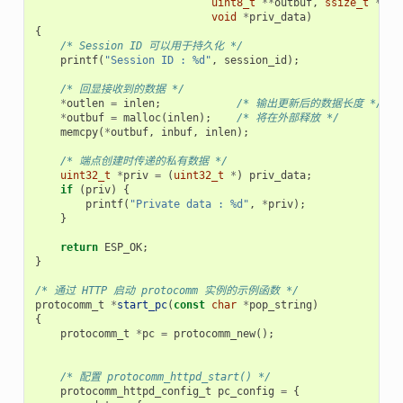
uint8_t
**
outbuf
,
ssize_t
*
out
void
*
priv_data
)
{
/* Session ID 可以用于持久化 */
printf
(
"Session ID : %d"
,
session_id
);
/* 回显接收到的数据 */
*
outlen
=
inlen
;
/* 输出更新后的数据长度 */
*
outbuf
=
malloc
(
inlen
);
/* 将在外部释放 */
memcpy
(
*
outbuf
,
inbuf
,
inlen
);
/* 端点创建时传递的私有数据 */
uint32_t
*
priv
=
(
uint32_t
*
)
priv_data
;
if
(
priv
)
{
printf
(
"Private data : %d"
,
*
priv
);
}
return
ESP_OK
;
}
/* 通过 HTTP 启动 protocomm 实例的示例函数 */
protocomm_t
*
start_pc
(
const
char
*
pop_string
)
{
protocomm_t
*
pc
=
protocomm_new
();
/* 配置 protocomm_httpd_start() */
protocomm_httpd_config_t
pc_config
=
{