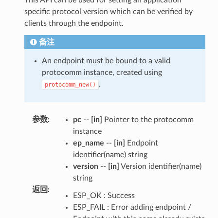
specific protocol version which can be verified by
clients through the endpoint.
备注
An endpoint must be bound to a valid
protocomm instance, created using
.
protocomm_new()
参数
:
pc
--
[in]
Pointer to the protocomm
instance
ep_name
--
[in]
Endpoint
identifier(name) string
version
--
[in]
Version identifier(name)
string
返回
:
ESP_OK : Success
ESP_FAIL : Error adding endpoint /