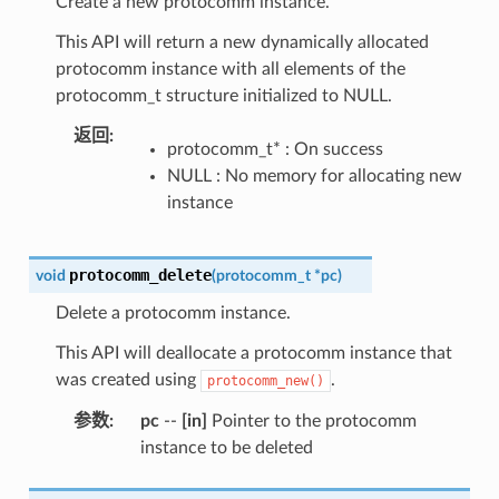
Create a new protocomm instance.
This API will return a new dynamically allocated
protocomm instance with all elements of the
protocomm_t structure initialized to NULL.
返回
:
protocomm_t* : On success
NULL : No memory for allocating new
instance
protocomm_delete
void
(
protocomm_t
*
pc
)
Delete a protocomm instance.
This API will deallocate a protocomm instance that
was created using
.
protocomm_new()
参数
:
pc
--
[in]
Pointer to the protocomm
instance to be deleted