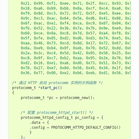
0x21
,
0x99
,
0xf1
,
0xee
,
0x71
,
0x2f
,
0xcc
,
0x93
,
0x16
,
0x18
,
0xa6
,
0xb9
,
0xbb
,
0x0a
,
0xcf
,
0xc4
,
0xa8
,
0x32
,
0xf9
,
0x8d
,
0xc3
,
0x72
,
0x72
,
0x5f
,
0xe5
,
0xee
,
0xc3
,
0x9c
,
0xc3
,
0xac
,
0x64
,
0x5e
,
0xd6
,
0x41
,
0x88
,
0x2f
,
0x6f
,
0xac
,
0xe1
,
0xf4
,
0xca
,
0xc9
,
0x07
,
0x04
,
0x11
,
0xfb
,
0x52
,
0x22
,
0x3b
,
0x7a
,
0x7b
,
0x9e
,
0xe9
,
0xee
,
0x60
,
0xce
,
0x0a
,
0xc8
,
0x7d
,
0x57
,
0xa4
,
0xf8
,
0x77
,
0x5f
,
0xfe
,
0x05
,
0xd2
,
0xd6
,
0xd3
,
0x74
,
0xe5
,
0x2e
,
0xaa
,
0x46
,
0x73
,
0xcd
,
0x8d
,
0x17
,
0x72
,
0x67
,
0x32
,
0x0a
,
0xe9
,
0xb4
,
0x0f
,
0xeb
,
0x70
,
0x52
,
0xdd
,
0x0a
,
0x2a
,
0x3c
,
0xc4
,
0x5d
,
0x42
,
0x05
,
0x58
,
0x25
,
0xd3
,
0xc8
,
0x9f
,
0xc7
,
0xb2
,
0xaa
,
0x95
,
0x2e
,
0x76
,
0xb3
,
0xd2
,
0x16
,
0xe1
,
0xa6
,
0xd0
,
0x73
,
0x51
,
0x73
,
0x79
,
0x70
,
0x27
,
0xe7
,
0x8d
,
0x56
,
0x45
,
0x34
,
0x1f
,
0xb9
,
0x36
,
0x77
,
0x00
,
0xe2
,
0xb6
,
0xeb
,
0xd1
,
0x56
,
0x50
,
/* 通过 HTTP 启动 protocomm 实例的示例函数 */
protocomm_t
*
start_pc
()
{
protocomm_t
*
pc
=
protocomm_new
();
/* 配置 protocomm_httpd_start() */
protocomm_httpd_config_t
pc_config
=
{
.
data
=
{
.
config
=
PROTOCOMM_HTTPD_DEFAULT_CONFIG
()
}
};