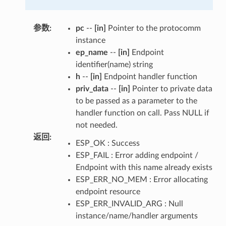
参数
:
pc
--
[in]
Pointer to the protocomm
instance
ep_name
--
[in]
Endpoint
identifier(name) string
h
--
[in]
Endpoint handler function
priv_data
--
[in]
Pointer to private data
to be passed as a parameter to the
handler function on call. Pass NULL if
not needed.
返回
:
ESP_OK : Success
ESP_FAIL : Error adding endpoint /
Endpoint with this name already exists
ESP_ERR_NO_MEM : Error allocating
endpoint resource
ESP_ERR_INVALID_ARG : Null
instance/name/handler arguments