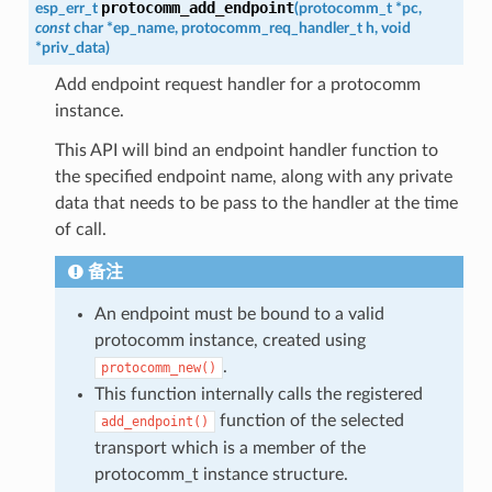
protocomm_add_endpoint
esp_err_t
(
protocomm_t
*
pc
,
const
char
*
ep_name
,
protocomm_req_handler_t
h
,
void
*
priv_data
)
Add endpoint request handler for a protocomm
instance.
This API will bind an endpoint handler function to
the specified endpoint name, along with any private
data that needs to be pass to the handler at the time
of call.
备注
An endpoint must be bound to a valid
protocomm instance, created using
.
protocomm_new()
This function internally calls the registered
function of the selected
add_endpoint()
transport which is a member of the
protocomm_t instance structure.