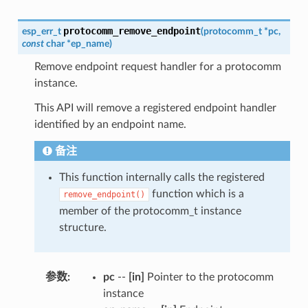
protocomm_remove_endpoint
esp_err_t
(
protocomm_t
*
pc
,
const
char
*
ep_name
)
Remove endpoint request handler for a protocomm
instance.
This API will remove a registered endpoint handler
identified by an endpoint name.
备注
This function internally calls the registered
function which is a
remove_endpoint()
member of the protocomm_t instance
structure.
参数
:
pc
--
[in]
Pointer to the protocomm
instance