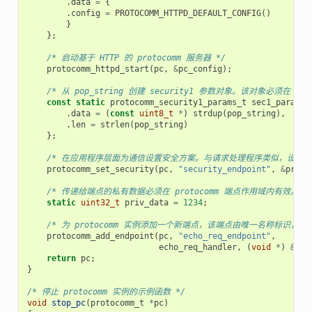
.
data
=
{
.
config
=
PROTOCOMM_HTTPD_DEFAULT_CONFIG
()
}
};
/* 启动基于 HTTP 的 protocomm 服务器 */
protocomm_httpd_start
(
pc
,
&
pc_config
);
/* 从 pop_string 创建 security1 参数对象。该对象必
const
static
protocomm_security1_params_t
sec1_params
.
data
=
(
const
uint8_t
*
)
strdup
(
pop_string
),
.
len
=
strlen
(
pop_string
)
};
/* 在应用程序层面为通信设置安全方案。与请求处理程序类似，设置安全方案会创
protocomm_set_security
(
pc
,
"security_endpoint"
,
&
proto
/* 传递给端点的私有数据必须在 protocomm 端点作用域内有效
static
uint32_t
priv_data
=
1234
;
/* 为 protocomm 实例添加一个新端点，该端点由唯一名称标
protocomm_add_endpoint
(
pc
,
"echo_req_endpoint"
,
echo_req_handler
,
(
void
*
)
&
pri
return
pc
;
}
/* 停止 protocomm 实例的示例函数 */
void
stop_pc
(
protocomm_t
*
pc
)