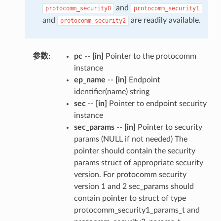
and
protocomm_security0
protocomm_security1
and
are readily available.
protocomm_security2
参数
:
pc
--
[in]
Pointer to the protocomm
instance
ep_name
--
[in]
Endpoint
identifier(name) string
sec
--
[in]
Pointer to endpoint security
instance
sec_params
--
[in]
Pointer to security
params (NULL if not needed) The
pointer should contain the security
params struct of appropriate security
version. For protocomm security
version 1 and 2 sec_params should
contain pointer to struct of type
protocomm_security1_params_t and