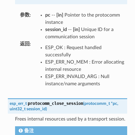
参数
:
pc
--
[in]
Pointer to the protocomm
instance
session_id
--
[in]
Unique ID for a
communication session
返回
:
ESP_OK : Request handled
successfully
ESP_ERR_NO_MEM : Error allocating
internal resource
ESP_ERR_INVALID_ARG : Null
instance/name arguments
protocomm_close_session
esp_err_t
(
protocomm_t
*
pc
,
uint32_t
session_id
)
Frees internal resources used by a transport session.
备注