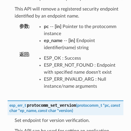
This API will remove a registered security endpoint
identified by an endpoint name.
参数
:
pc
--
[in]
Pointer to the protocomm
instance
ep_name
--
[in]
Endpoint
identifier(name) string
返回
:
ESP_OK : Success
ESP_ERR_NOT_FOUND : Endpoint
with specified name doesn't exist
ESP_ERR_INVALID_ARG : Null
instance/name arguments
protocomm_set_version
esp_err_t
(
protocomm_t
*
pc
,
const
char
*
ep_name
,
const
char
*
version
)
Set endpoint for version verification.
This API can be used for setting an application