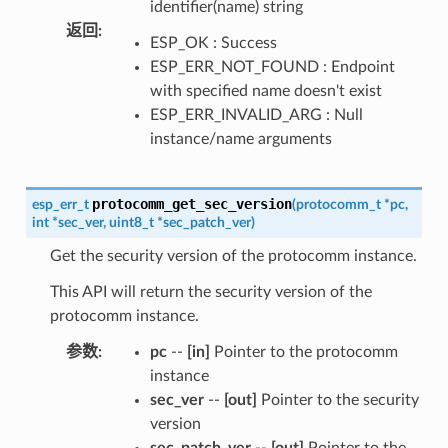
identifier(name) string
返回
:
ESP_OK : Success
ESP_ERR_NOT_FOUND : Endpoint
with specified name doesn't exist
ESP_ERR_INVALID_ARG : Null
instance/name arguments
protocomm_get_sec_version
esp_err_t
(
protocomm_t
*
pc
,
int
*
sec_ver
,
uint8_t
*
sec_patch_ver
)
Get the security version of the protocomm instance.
This API will return the security version of the
protocomm instance.
参数
:
pc
--
[in]
Pointer to the protocomm
instance
sec_ver
--
[out]
Pointer to the security
version
sec_patch_ver
--
[out]
Pointer to the