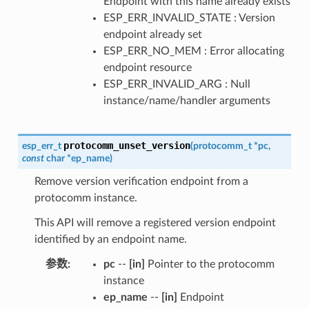
Endpoint with this name already exists
ESP_ERR_INVALID_STATE : Version
endpoint already set
ESP_ERR_NO_MEM : Error allocating
endpoint resource
ESP_ERR_INVALID_ARG : Null
instance/name/handler arguments
protocomm_unset_version
esp_err_t
(
protocomm_t
*
pc
,
const
char
*
ep_name
)
Remove version verification endpoint from a
protocomm instance.
This API will remove a registered version endpoint
identified by an endpoint name.
参数
:
pc
--
[in]
Pointer to the protocomm
instance
ep_name
--
[in]
Endpoint