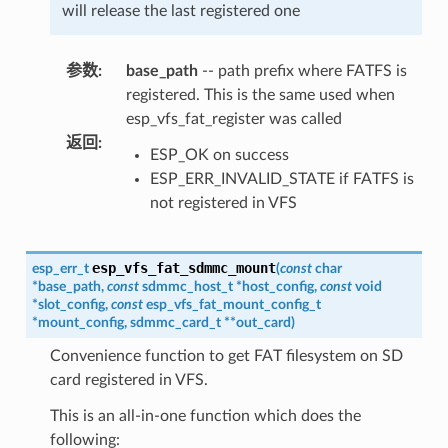
will release the last registered one
参数
:
base_path
-- path prefix where FATFS is
registered. This is the same used when
esp_vfs_fat_register was called
返回
:
ESP_OK on success
ESP_ERR_INVALID_STATE if FATFS is
not registered in VFS
esp_vfs_fat_sdmmc_mount
esp_err_t
(
const
char
*
base_path
,
const
sdmmc_host_t
*
host_config
,
const
void
*
slot_config
,
const
esp_vfs_fat_mount_config_t
*
mount_config
,
sdmmc_card_t
*
*
out_card
)
Convenience function to get FAT filesystem on SD
card registered in VFS.
This is an all-in-one function which does the
following: