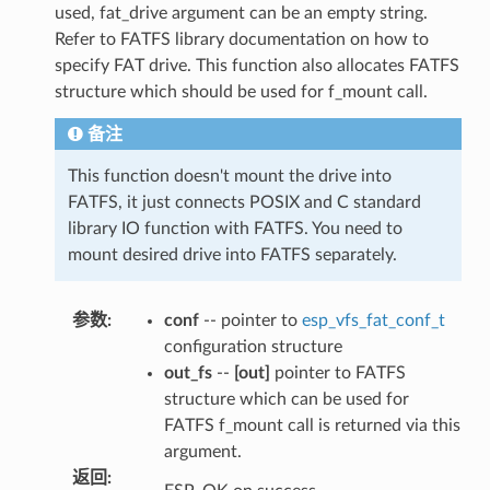
used, fat_drive argument can be an empty string.
Refer to FATFS library documentation on how to
specify FAT drive. This function also allocates FATFS
structure which should be used for f_mount call.
备注
This function doesn't mount the drive into
FATFS, it just connects POSIX and C standard
library IO function with FATFS. You need to
mount desired drive into FATFS separately.
参数
:
conf
-- pointer to
esp_vfs_fat_conf_t
configuration structure
out_fs
--
[out]
pointer to FATFS
structure which can be used for
FATFS f_mount call is returned via this
argument.
返回
: