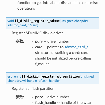
function to get info about disk and do some misc
operations
ff_diskio_register_sdmmc
void
(
unsigned
char
pdrv
,
sdmmc_card_t
*
card
)
Register SD/MMC diskio driver
参数
:
pdrv
-- drive number
card
-- pointer to
sdmmc_card_t
structure describing a card; card
should be initialized before calling
f_mount.
ff_diskio_register_wl_partition
esp_err_t
(
unsigned
char
pdrv
,
wl_handle_t
flash_handle
)
Register spi flash partition
参数
:
pdrv
-- drive number
flash_handle
-- handle of the wear