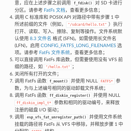
意，应在上述步骤之前调用
对 SD 卡进行
f_fdisk()
分区。请参考
FatFs 文档
，查看更多信息；
调用 C 标准库和 POSIX API 对路径中带有步骤 1 中
所述前缀的文件（例如，
）执行
"/sdcard/hello.txt"
打开、读取、写入、擦除、复制等操作。文件系统默
认使用
8.3 文件名
格式 (SFN)。如需使用长文件名
(LFN)，启用
CONFIG_FATFS_LONG_FILENAMES
选
项。请参考
FatFs 文件系统
，查看更多信息；
可以直接调用 FatFs 库函数，但需要使用没有 VFS 前
缀的路径，如
；
"/hello.txt"
关闭所有打开的文件；
调用 FatFs 函数
并使用 NULL
参
f_mount()
FATFS*
数，为与上述编号相同的驱动卸载文件系统；
调用 FatFs 函数
并使用 NULL
ff_diskio_register()
参数和相同的驱动编号，来释放
ff_diskio_impl_t*
注册的磁盘 I/O 驱动；
调用
并使用文件系统
esp_vfs_fat_unregister_path()
挂载的路径将 FatFs 从 VFS 中移除，并释放步骤 1 中