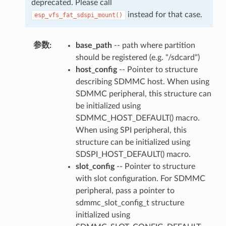
deprecated. Please call
instead for that case.
esp_vfs_fat_sdspi_mount()
参数
:
base_path
-- path where partition
should be registered (e.g. "/sdcard")
host_config
-- Pointer to structure
describing SDMMC host. When using
SDMMC peripheral, this structure can
be initialized using
SDMMC_HOST_DEFAULT() macro.
When using SPI peripheral, this
structure can be initialized using
SDSPI_HOST_DEFAULT() macro.
slot_config
-- Pointer to structure
with slot configuration. For SDMMC
peripheral, pass a pointer to
sdmmc_slot_config_t structure
initialized using