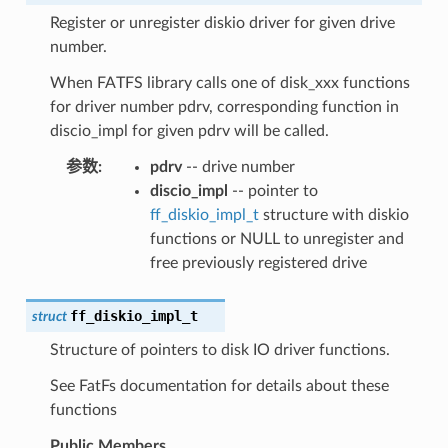
Register or unregister diskio driver for given drive
number.
When FATFS library calls one of disk_xxx functions
for driver number pdrv, corresponding function in
discio_impl for given pdrv will be called.
参数
:
pdrv
-- drive number
discio_impl
-- pointer to
ff_diskio_impl_t
structure with diskio
functions or NULL to unregister and
free previously registered drive
ff_diskio_impl_t
struct
Structure of pointers to disk IO driver functions.
See FatFs documentation for details about these
functions
Public Members