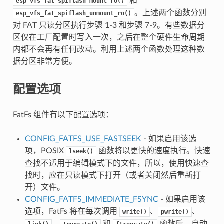
和
esp_vfs_fat_spiflash_mount_ro()
。上述两个函数分别
esp_vfs_fat_spiflash_unmount_ro()
对 FAT 只读分区执行步骤 1-3 和步骤 7-9。有些数据分
区仅在工厂配置时写入一次，之后在整个硬件生命周期
内都不会再有任何改动。利用上述两个函数处理这种数
据分区非常方便。
配置选项
FatFs 组件有以下配置选项：
CONFIG_FATFS_USE_FASTSEEK
- 如果启用该选
项，POSIX
函数将以更快的速度执行。快速
lseek()
查找不适用于编辑模式下的文件，所以，使用快速查
找时，应在只读模式下打开（或者关闭然后重新打
开）文件。
CONFIG_FATFS_IMMEDIATE_FSYNC
- 如果启用该
选项，FatFs 将在每次调用
、
、
write()
pwrite()
、
和
函数后，自动