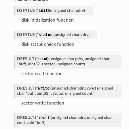
init
DSTATUS
(
*
)
(
unsigned
char
pdrv
)
disk initialization function
status
DSTATUS
(
*
)
(
unsigned
char
pdrv
)
disk status check function
read
DRESULT
(
*
)
(
unsigned
char
pdrv
,
unsigned
char
*
buff
,
uint32_t
sector
,
unsigned
count
)
sector read function
write
DRESULT
(
*
)
(
unsigned
char
pdrv
,
const
unsigned
char
*
buff
,
uint32_t
sector
,
unsigned
count
)
sector write function
ioctl
DRESULT
(
*
)
(
unsigned
char
pdrv
,
unsigned
char
cmd
,
void
*
buff
)