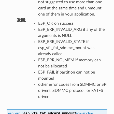
not suggested to use more than one
card at the same time and unmount
one of them in your application.
返回
:
ESP_OK on success
ESP_ERR_INVALID_ARG if any of the
arguments is NULL
ESP_ERR_INVALID_STATE if
esp_vfs_fat_sdmmc_mount was
already called
ESP_ERR_NO_MEM if memory can
not be allocated
ESP_FAIL if partition can not be
mounted
other error codes from SDMMC or SPI
drivers, SDMMC protocol, or FATFS
drivers
esp_vfs_fat_sdcard_unmount
esp_err_t
(
const
char