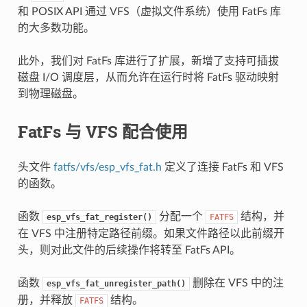
和 POSIX API 通过 VFS（虚拟文件系统）使用 FatFs 库
的大多数功能。
此外，我们对 FatFs 库进行了扩展，新增了支持可插拔
磁盘 I/O 调度层，从而允许在运行时将 FatFs 驱动映射
到物理磁盘。
FatFs 与 VFS 配合使用
头文件
fatfs/vfs/esp_vfs_fat.h
定义了连接 FatFs 和 VFS
的函数。
函数
分配一个
结构，并
esp_vfs_fat_register()
FATFS
在 VFS 中注册特定路径前缀。如果文件路径以此前缀开
头，则对此文件的后续操作将转至 FatFs API。
函数
删除在 VFS 中的注
esp_vfs_fat_unregister_path()
册，并释放
结构。
FATFS