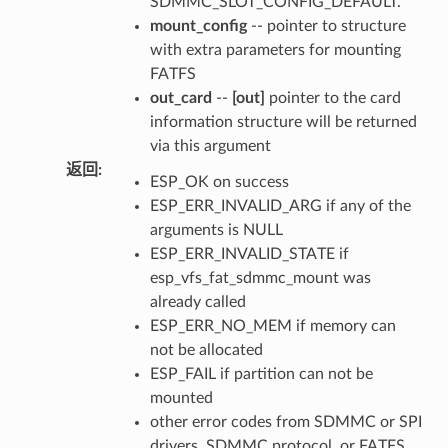
SDMMC_SLOT_CONFIG_DEFAULT.
mount_config
-- pointer to structure
with extra parameters for mounting
FATFS
out_card
--
[out]
pointer to the card
information structure will be returned
via this argument
返回
:
ESP_OK on success
ESP_ERR_INVALID_ARG if any of the
arguments is NULL
ESP_ERR_INVALID_STATE if
esp_vfs_fat_sdmmc_mount was
already called
ESP_ERR_NO_MEM if memory can
not be allocated
ESP_FAIL if partition can not be
mounted
other error codes from SDMMC or SPI
drivers, SDMMC protocol, or FATFS