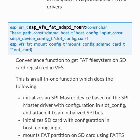
drivers
esp_vfs_fat_sdspi_mount
esp_err_t
(
const
char
*
base_path
,
const
sdmmc_host_t
*
host_config_input
,
const
sdspi_device_config_t
*
slot_config
,
const
esp_vfs_fat_mount_config_t
*
mount_config
,
sdmmc_card_t
*
*
out_card
)
Convenience function to get FAT filesystem on SD
card registered in VFS.
This is an all-in-one function which does the
following:
initializes an SPI Master device based on the SPI
Master driver with configuration in slot_config,
and attach it to an initialized SPI bus.
initializes SD card with configuration in
host_config_input
mounts FAT partition on SD card using FATFS