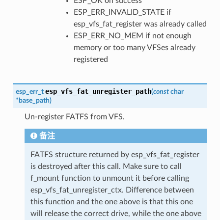
ESP_OK on success
ESP_ERR_INVALID_STATE if
esp_vfs_fat_register was already called
ESP_ERR_NO_MEM if not enough
memory or too many VFSes already
registered
esp_vfs_fat_unregister_path
esp_err_t
(
const
char
*
base_path
)
Un-register FATFS from VFS.
备注
FATFS structure returned by esp_vfs_fat_register
is destroyed after this call. Make sure to call
f_mount function to unmount it before calling
esp_vfs_fat_unregister_ctx. Difference between
this function and the one above is that this one
will release the correct drive, while the one above