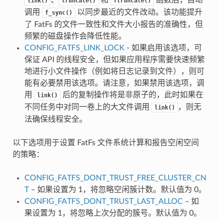
link()
truncate()
ftruncate()
调用
以同步最近的文件改动。该功能提升
f_sync()
了 FatFs 的文件一致性和文件大小报告的准确性，但
频繁的磁盘操作会降低性能。
CONFIG_FATFS_LINK_LOCK
- 如果启用该选项，可
保证 API 的线程安全，但如果应用程序需要快速频繁
地进行小文件操作（例如将日志记录到文件），则可
能有必要禁用该选项。请注意，如果禁用该选项，调
用
后的复制操作将是非原子的，此时如果在
link()
不同任务中对同一卷上的大文件调用
，则无
link()
法确保线程安全。
以下选项用于设置 FatFs 文件系统计算和报告空闲空间
的策略：
CONFIG_FATFS_DONT_TRUST_FREE_CLUSTER_CN
T
– 如果设置为 1，将忽略空闲簇计数。默认值为 0。
CONFIG_FATFS_DONT_TRUST_LAST_ALLOC
– 如
果设置为 1，将忽略上次分配的簇号。默认值为 0。