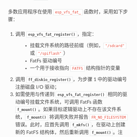
多数应用程序在使用
函数时，采用如下步
esp_vfs_fat_
骤：
调用
，指定：
esp_vfs_fat_register()
挂载文件系统的路径前缀（例如，
"/sdcard"
或
）
"/spiflash"
FatFs 驱动编号
一个用于接收指向
结构指针的变量
FATFS
调用
，为步骤 1 中的驱动编号
ff_diskio_register()
注册磁盘 I/O 驱动；
如需使用与传递到
相同的驱
esp_vfs_fat_register()
动编号挂载文件系统，可调用 FatFs 函数
。如果目标逻辑驱动上不存在该文件系
f_mount()
统，
将调用失败并报告
f_mount()
FR_NO_FILESYSTEM
错误。此时，应首先调用
，在驱动上创建
f_mkfs()
新的 FatFS 结构体，然后重新调用
。注
f_mount()