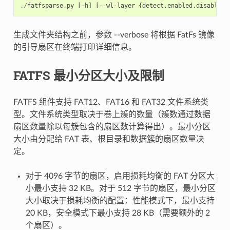
./
fatfsparse
.
py
[
-
h
]
[
--
wl
-
layer
{
detect
,
enabled
,
disabled
}
生成文件夹结构之前，参数 --verbose 将根据 FatFs 镜像
的引导扇区在终端打印详细信息。
FATFS 最小分区大小及限制
FATFS 组件支持 FAT12、FAT16 和 FAT32 文件系统类
型。文件系统类型取决于卷上簇的数量（簇数通过数据
扇区数量除以每簇包含的扇区数计算得出）。最小分区
大小由分配给 FAT 表、根目录和数据簇的扇区数量决
定。
对于 4096 字节的扇区，启用损耗均衡的 FAT 分区大
小最小支持 32 KB。对于 512 字节的扇区，最小分区
大小取决于损耗均衡的配置：性能模式下，最小支持
20 KB，安全模式下最小支持 28 KB（需要额外的 2
个扇区）。