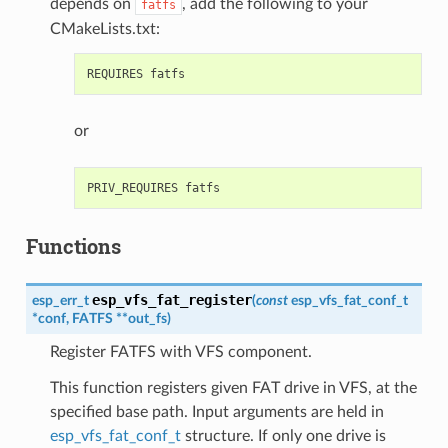
depends on
, add the following to your
fatfs
CMakeLists.txt:
or
Functions
esp_vfs_fat_register
esp_err_t
(
const
esp_vfs_fat_conf_t
*
conf
,
FATFS
*
*
out_fs
)
Register FATFS with VFS component.
This function registers given FAT drive in VFS, at the
specified base path. Input arguments are held in
esp_vfs_fat_conf_t
structure. If only one drive is