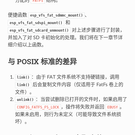
分配的
结构。
FATFS
便捷函数
、
esp_vfs_fat_sdmmc_mount()
和
esp_vfs_fat_sdspi_mount()
对上述步骤进行了封装，
esp_vfs_fat_sdcard_unmount()
并加入了对 SD 卡初始化的处理。我们将在下一章节详
细介绍以上函数。
与 POSIX 标准的差异
：由于 FAT 文件系统不支持硬链接，调用
link()
后会复制文件内容（仅适用于 FatFs 卷上的
link()
文件）。
：当尝试删除已打开的文件时，如果启用了
unlink()
，操作将失败并返回
。
CONFIG_FATFS_FS_LOCK
EBUSY
如果未启用，则行为未定义（可能导致文件系统损
坏）。