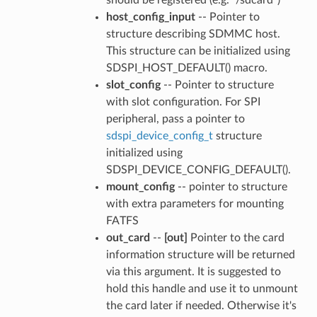
host_config_input
-- Pointer to
structure describing SDMMC host.
This structure can be initialized using
SDSPI_HOST_DEFAULT() macro.
slot_config
-- Pointer to structure
with slot configuration. For SPI
peripheral, pass a pointer to
sdspi_device_config_t
structure
initialized using
SDSPI_DEVICE_CONFIG_DEFAULT().
mount_config
-- pointer to structure
with extra parameters for mounting
FATFS
out_card
--
[out]
Pointer to the card
information structure will be returned
via this argument. It is suggested to
hold this handle and use it to unmount
the card later if needed. Otherwise it's