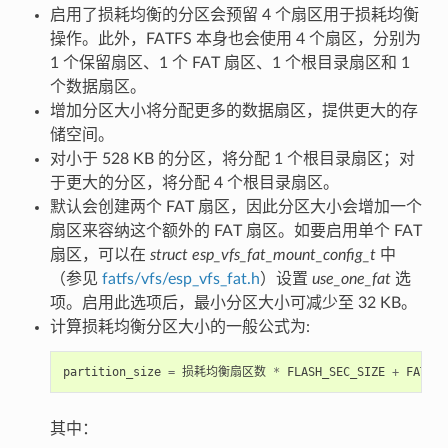
启用了损耗均衡的分区会预留 4 个扇区用于损耗均衡
操作。此外，FATFS 本身也会使用 4 个扇区，分别为
1 个保留扇区、1 个 FAT 扇区、1 个根目录扇区和 1
个数据扇区。
增加分区大小将分配更多的数据扇区，提供更大的存
储空间。
对小于 528 KB 的分区，将分配 1 个根目录扇区；对
于更大的分区，将分配 4 个根目录扇区。
默认会创建两个 FAT 扇区，因此分区大小会增加一个
扇区来容纳这个额外的 FAT 扇区。如要启用单个 FAT
扇区，可以在
struct esp_vfs_fat_mount_config_t
中
（参见
fatfs/vfs/esp_vfs_fat.h
）设置
use_one_fat
选
项。启用此选项后，最小分区大小可减少至 32 KB。
计算损耗均衡分区大小的一般公式为:
partition_size
=
损耗均衡扇区数
*
FLASH_SEC_SIZE
+
FATFS
其中：