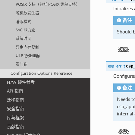
POSIX 支持（包括 POSIX 线程支持）
Initialize
随机数发生器
备注
睡眠模式
SoC 能力宏
Should b
系统时间
异步内存复制
返回
:
ULP 协处理器
看门狗
esp
esp_err_t
Configuration Options Reference
Configure
H/W 硬件参考
备注
API 指南
Needs to
迁移指南
esp_appt
安全指南
internal 
库与框架
贡献指南
参数
: