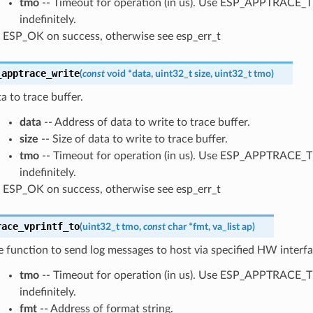
tmo
-- Timeout for operation (in us). Use ESP_APPTRACE_
indefinitely.
ESP_OK on success, otherwise see esp_err_t
_apptrace_write
(
const
void
*
data
,
uint32_t
size
,
uint32_t
tmo
)
a to trace buffer.
data
-- Address of data to write to trace buffer.
size
-- Size of data to write to trace buffer.
tmo
-- Timeout for operation (in us). Use ESP_APPTRACE_
indefinitely.
ESP_OK on success, otherwise see esp_err_t
race_vprintf_to
(
uint32_t
tmo
,
const
char
*
fmt
,
va_list
ap
)
ke function to send log messages to host via specified HW interfa
tmo
-- Timeout for operation (in us). Use ESP_APPTRACE_
indefinitely.
fmt
-- Address of format string.