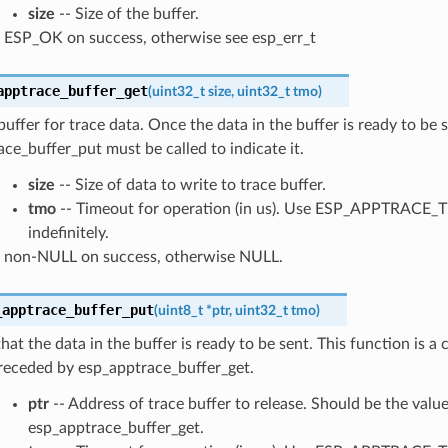
size
-- Size of the buffer.
ESP_OK on success, otherwise see esp_err_t
apptrace_buffer_get
(
uint32_t
size
,
uint32_t
tmo
)
buffer for trace data. Once the data in the buffer is ready to be s
ce_buffer_put must be called to indicate it.
size
-- Size of data to write to trace buffer.
tmo
-- Timeout for operation (in us). Use ESP_APPTRACE_
indefinitely.
non-NULL on success, otherwise NULL.
_apptrace_buffer_put
(
uint8_t
*
ptr
,
uint32_t
tmo
)
that the data in the buffer is ready to be sent. This function is a
receded by esp_apptrace_buffer_get.
ptr
-- Address of trace buffer to release. Should be the value
esp_apptrace_buffer_get.