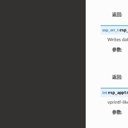
返回
:
esp
esp_err_t
Writes dat
参数
:
返回
:
esp_appt
int
vprintf-li
参数
: