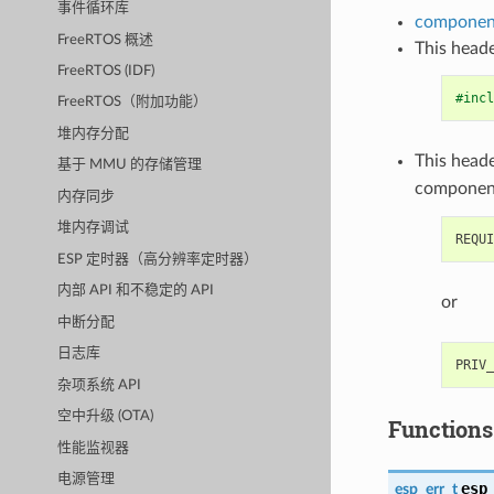
事件循环库
component
FreeRTOS 概述
This heade
FreeRTOS (IDF)
#incl
FreeRTOS（附加功能）
堆内存分配
This heade
基于 MMU 的存储管理
componen
内存同步
堆内存调试
ESP 定时器（高分辨率定时器）
内部 API 和不稳定的 API
or
中断分配
日志库
杂项系统 API
空中升级 (OTA)
Functions
性能监视器
电源管理
esp
esp_err_t