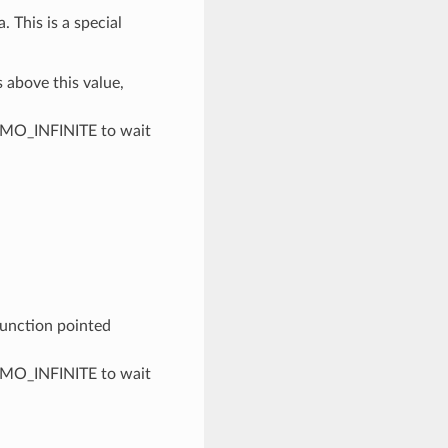
. This is a special
is above this value,
TMO_INFINITE to wait
 function pointed
TMO_INFINITE to wait