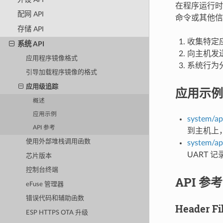
在程序运行时
配网 API
命令或其他信
存储 API
收集特定
系统 API
向主机发
应用程序镜像格式
系统行为
引导加载程序镜像的格式
应用级追踪
应用示例
概述
应用示例
system/ap
API 参考
到主机上，
使用外部堆栈调用函数
system/ap
UART 
芯片版本
控制台终端
API 参考
eFuse 管理器
错误代码和辅助函数
Header Fi
ESP HTTPS OTA 升级