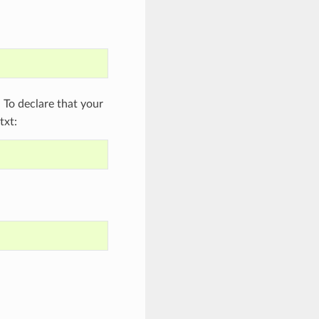
To declare that your
txt: