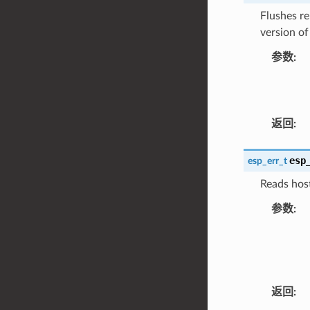
Flushes re
version of
参数
:
返回
:
esp
esp_err_t
Reads host
参数
:
返回
: