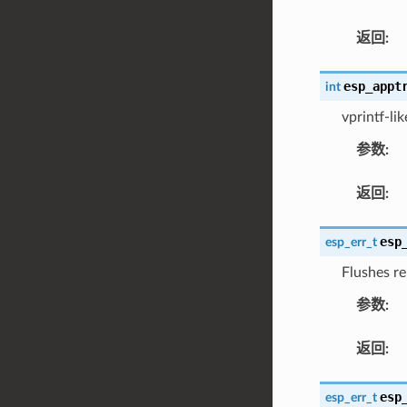
返回
:
esp_appt
int
vprintf-li
参数
:
返回
:
esp
esp_err_t
Flushes re
参数
:
返回
:
esp
esp_err_t