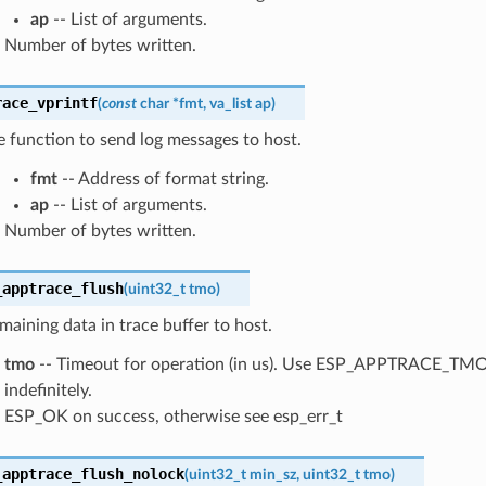
ap
-- List of arguments.
Number of bytes written.
race_vprintf
(
const
char
*
fmt
,
va_list
ap
)
ke function to send log messages to host.
fmt
-- Address of format string.
ap
-- List of arguments.
Number of bytes written.
_apptrace_flush
(
uint32_t
tmo
)
maining data in trace buffer to host.
tmo
-- Timeout for operation (in us). Use ESP_APPTRACE_TMO
indefinitely.
ESP_OK on success, otherwise see esp_err_t
_apptrace_flush_nolock
(
uint32_t
min_sz
,
uint32_t
tmo
)