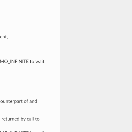
ent,
TMO_INFINITE to wait
 counterpart of and
 returned by call to