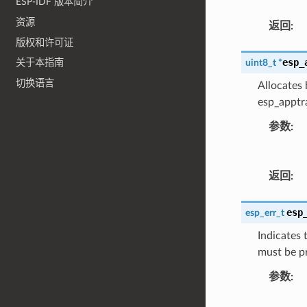
ESP-IDF 版本简介
资源
返回
:
版权和许可证
esp_
uint8_t
*
关于本指南
切换语言
Allocates 
esp_apptra
参数
:
返回
:
esp
esp_err_t
Indicates 
must be p
参数
: