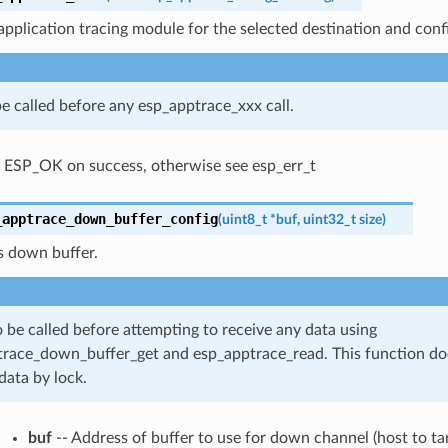
s application tracing module for the selected destination and conf
e called before any esp_apptrace_xxx call.
ESP_OK on success, otherwise see esp_err_t
_apptrace_down_buffer_config
(
uint8_t
*
buf
,
uint32_t
size
)
s down buffer.
 be called before attempting to receive any data using
race_down_buffer_get and esp_apptrace_read. This function do
data by lock.
buf
-- Address of buffer to use for down channel (host to tar