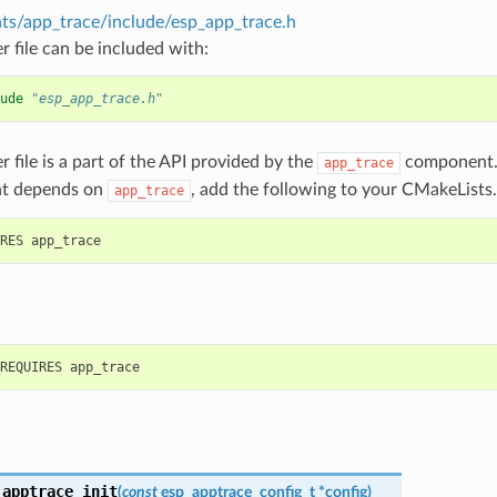
s/app_trace/include/esp_app_trace.h
r file can be included with:
ude
"esp_app_trace.h"
r file is a part of the API provided by the
component. 
app_trace
t depends on
, add the following to your CMakeLists.
app_trace
_apptrace_init
(
const
esp_apptrace_config_t
*
config
)