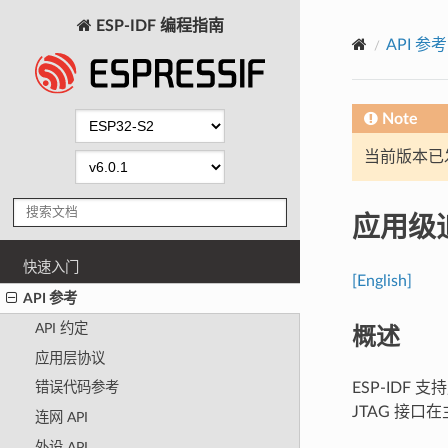
ESP-IDF 编程指南
API 参考
Note
当前版本已发布
应用级
快速入门
[English]
API 参考
概述
API 约定
应用层协议
ESP-IDF
错误代码参考
JTAG 接口
连网 API
外设 API