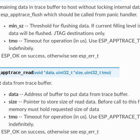
maining data in trace buffer to host without locking internal data
 esp_apptrace_flush which should be called from panic handler.
min_sz
-- Threshold for flushing data. If current filling level 
data will be flushed. JTAG destinations only.
tmo
-- Timeout for operation (in us). Use ESP_APPTRACE_
indefinitely.
ESP_OK on success, otherwise see esp_err_t
_apptrace_read
(
void
*
data
,
uint32_t
*
size
,
uint32_t
tmo
)
 data from trace buffer.
data
-- Address of buffer to put data from trace buffer.
size
-- Pointer to store size of read data. Before call to this
memory must hold requested size of data
tmo
-- Timeout for operation (in us). Use ESP_APPTRACE_
indefinitely.
ESP_OK on success, otherwise see esp_err_t