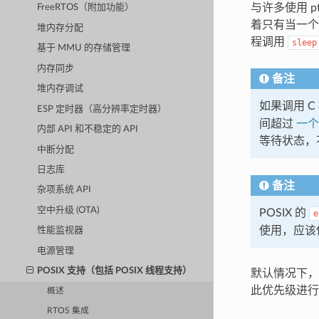
与许多使用 p
FreeRTOS（附加功能）
着只有当一个
堆内存分配
程调用
sleep
基于 MMU 的存储管理
内存同步
备注
堆内存调试
如果调用 C 
ESP 定时器（高分辨率定时器）
间超过
一个
内部 API 和不稳定的 API
等待状态，不
中断分配
日志库
备注
杂项系统 API
空中升级 (OTA)
POSIX 的
e
使用，应该
性能监视器
电源管理
POSIX 支持（包括 POSIX 线程支持）
默认情况下，所
此优先级进行
概述
RTOS 集成