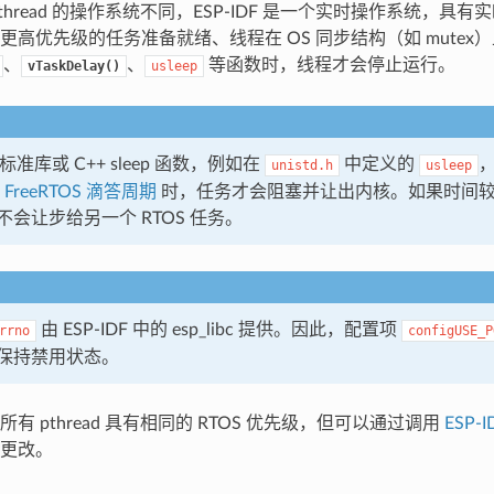
thread 的操作系统不同，ESP-IDF 是一个实时操作系统，具
更高优先级的任务准备就绪、线程在 OS 同步结构（如 mutex
、
、
等函数时，线程才会停止运行。
vTaskDelay()
usleep
标准库或 C++ sleep 函数，例如在
中定义的
unistd.h
usleep
 FreeRTOS 滴答周期
时，任务才会阻塞并让出内核。如果时间
会让步给另一个 RTOS 任务。
由 ESP-IDF 中的 esp_libc 提供。因此，配置项
rrno
configUSE_P
保持禁用状态。
有 pthread 具有相同的 RTOS 优先级，但可以通过调用
ESP-
更改。