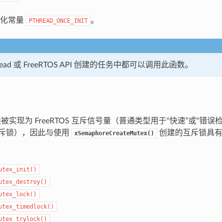
始化常量
。
PTHREAD_ONCE_INIT
read 或 FreeRTOS API 创建的任务中都可以调用此函数。
斥锁被实现为 FreeRTOS 互斥信号量（普通类型用于“快速”或“错
互斥锁），因此与使用
创建的互斥锁具有
xSemaphoreCreateMutex()
utex_init()
utex_destroy()
utex_lock()
utex_timedlock()
utex_trylock()