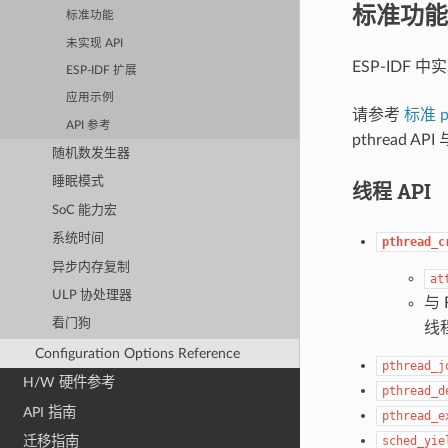
标准功能
标准功能
未实现 API
ESP-IDF 
ESP-IDF 扩展
应用示例
请参考
标准 p
API 参考
pthread 
随机数发生器
睡眠模式
线程 API
SoC 能力宏
系统时间
pthread_c
异步内存复制
at
ULP 协处理器
与 
看门狗
线
Configuration Options Reference
pthread_j
H/W 硬件参考
pthread_d
API 指南
pthread_e
sched_yie
迁移指南