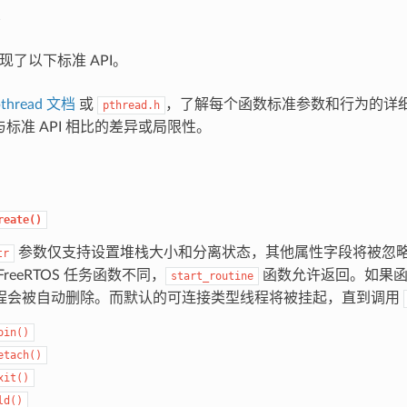
中实现了以下标准 API。
thread 文档
或
，了解每个函数标准参数和行为的详
pthread.h
API 与标准 API 相比的差异或局限性。
reate()
参数仅支持设置堆栈大小和分离状态，其他属性字段将被忽
tr
FreeRTOS 任务函数不同，
函数允许返回。如果函
start_routine
程会被自动删除。而默认的可连接类型线程将被挂起，直到调用
oin()
etach()
xit()
ld()