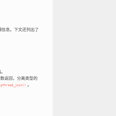
细信息。下文还列出了
略。
数返回，分离类型的
。
pthread_join()