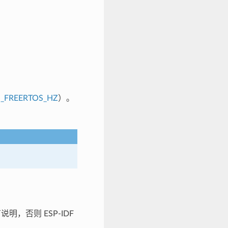
_FREERTOS_HZ
）。
明，否则 ESP-IDF