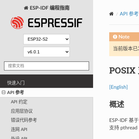
ESP-IDF 编程指南
API 参考
Note
当前版本已发布
POSI
快速入门
[English]
API 参考
概述
API 约定
应用层协议
ESP-IDF 
错误代码参考
支持 pthrea
连网 API
外设 API