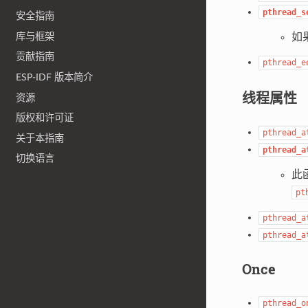
pthread_s
安全指南
库与框架
如果
贡献指南
pthread_e
ESP-IDF 版本简介
线程属性
资源
版权和许可证
pthread_a
关于本指南
pthread_a
切换语言
此
pt
pthread_a
pthread_a
Once
pthread_o