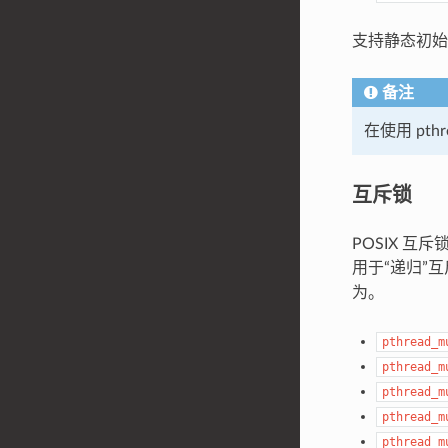
支持静态初
备注
在使用 pth
互斥锁
POSIX 互
用于“递归”
为。
pthread_m
pthread_m
pthread_m
pthread_m
pthread_m