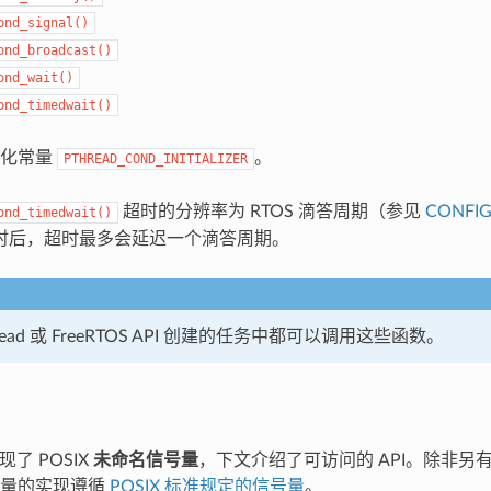
ond_signal()
ond_broadcast()
ond_wait()
ond_timedwait()
始化常量
。
PTHREAD_COND_INITIALIZER
超时的分辨率为 RTOS 滴答周期（参见
CONFIG
ond_timedwait()
时后，超时最多会延迟一个滴答周期。
read 或 FreeRTOS API 创建的任务中都可以调用这些函数。
实现了 POSIX
未命名信号量
，下文介绍了可访问的 API。除非另有说
号量的实现遵循
POSIX 标准规定的信号量
。