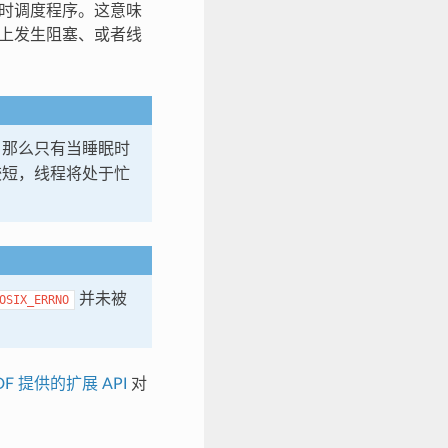
有实时调度程序。这意味
）上发生阻塞、或者线
，那么只有当睡眠时
较短，线程将处于忙
并未被
OSIX_ERRNO
IDF 提供的扩展 API
对