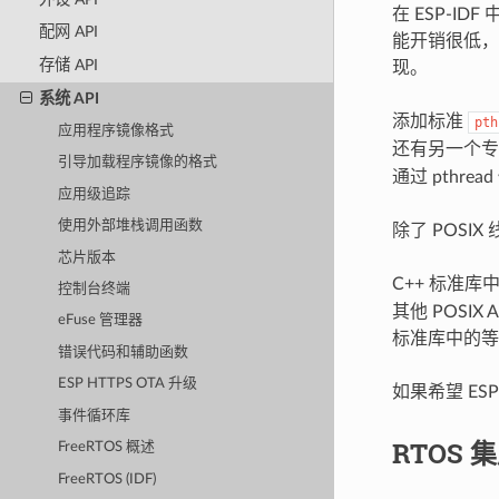
在 ESP-ID
配网 API
能开销很低，但 
存储 API
现。
系统 API
添加标准
pth
应用程序镜像格式
还有另一个专用
引导加载程序镜像的格式
通过 pthrea
应用级追踪
使用外部堆栈调用函数
除了 POSIX
芯片版本
C++ 标准库
控制台终端
其他 POSIX
eFuse 管理器
标准库中的等
错误代码和辅助函数
ESP HTTPS OTA 升级
如果希望 ES
事件循环库
RTOS 
FreeRTOS 概述
FreeRTOS (IDF)