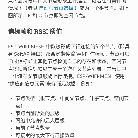
点将尝试与中间父节点形成上行连接，或者在有条件的
情况下（参见
自动根节点选择
）成为一个根节点。如上
图所示，K 和 O 节点即为空闲节点。
信标帧和 RSSI 阈值
ESP-WIFI-MESH 中能够形成下行连接的每个节点（即具
有 SoftAP 接口）都会定期传输 Wi-Fi 信标帧。节点可以
通过信标帧让其他节点检测自己的存在和状态。空闲节
点将侦听信标帧以生成一个潜在父节点列表，并与其中
一个潜在父节点形成上行连接。ESP-WIFI-MESH 使用
“供应商信息元素”来存储元数据，例如：
节点类型（根节点、中间父节点、叶子节点、空闲节
点）
节点当前所处的层级
网络中允许的最大层级
当前子节点数量
可接受的最大下行连接数量