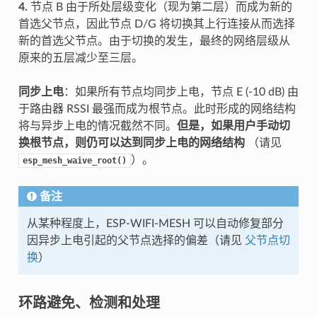
4.
节点 B 由于所处层级变化（现为第二层）而成为新的
首选父节点，因此节点 D/G 将切换其上行连接从而选择
新的首选父节点。由于切换的发生，最终的网络层级从
原来的五层减少至三层。
同步上电
：如果所有节点均同步上电，节点 E (-10 dB) 由
于路由器 RSSI 最强而成为根节点。此时形成的网络结构
将与异步上电的情况截然不同。
但是，如果用户手动切
换根节点，则仍可以达到同步上电的网络结构
（请见
）。
esp_mesh_waive_root()
备注
从某种程度上，ESP-WIFI-MESH 可以自动修复部分
因异步上电引起的父节点选择的偏差（请见
父节点切
换
）
环路避免、检测和处理