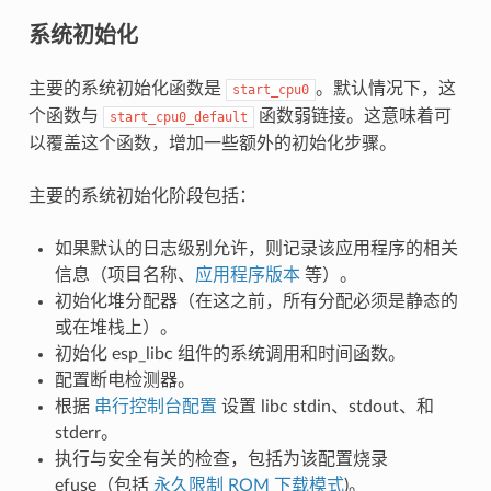
系统初始化
主要的系统初始化函数是
。默认情况下，这
start_cpu0
个函数与
函数弱链接。这意味着可
start_cpu0_default
以覆盖这个函数，增加一些额外的初始化步骤。
主要的系统初始化阶段包括：
如果默认的日志级别允许，则记录该应用程序的相关
信息（项目名称、
应用程序版本
等）。
初始化堆分配器（在这之前，所有分配必须是静态的
或在堆栈上）。
初始化 esp_libc 组件的系统调用和时间函数。
配置断电检测器。
根据
串行控制台配置
设置 libc stdin、stdout、和
stderr。
执行与安全有关的检查，包括为该配置烧录
efuse（包括
永久限制 ROM 下载模式
)。