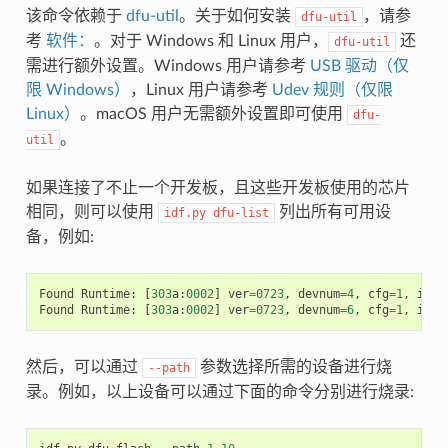
该命令依赖于
dfu-util
。关于如何安装
，请参
dfu-util
考
软件：
。对于 Windows 和 Linux 用户，
还
dfu-util
需进行额外设置。Windows 用户请参考
USB 驱动（仅
限 Windows）
，Linux 用户请参考
Udev 规则（仅限
Linux）
。macOS 用户无需额外设置即可使用
dfu-
。
util
如果连接了不止一个开发板，且这些开发板使用的芯片
相同，则可以使用
列出所有可用设
idf.py
dfu-list
备，例如:
Found
Runtime
:
[
303
a
:
0002
]
ver
=
0723
,
devnum
=
4
,
cfg
=
1
,
intf
Found
Runtime
:
[
303
a
:
0002
]
ver
=
0723
,
devnum
=
6
,
cfg
=
1
,
intf
然后，可以通过
参数选择所需的设备进行烧
--path
录。例如，以上设备可以通过下面的命令分别进行烧录: