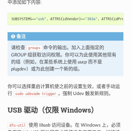
中添加如下内容:
SUBSYSTEMS
==
"usb"
,
ATTRS
{
idVendor
}
==
"303a"
,
ATTRS
{
idProduc
备注
请检查
命令的输出。加入上面指定的
groups
GROUP
组获取访问权限。你可以为此使用其他现有
的组（例如，在某些系统上使用
uucp
而不是
plugdev
）或为此创建一个新的组。
你可以选择重启计算机使之前的设置生效，或者手动运
行
，强制 Udev 触发新规则。
sudo
udevadm
trigger
USB 驱动（仅限 Windows）
使用
libusb
访问设备。在 Windows 上，必须
dfu-util