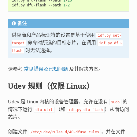
idf
.
py
dfu
-
flash
--
path
1
-
10
idf
.
py
dfu
-
flash
--
path
1
-
2
备注
供应商和产品标识符的设置是基于使用
idf.py
set-
命令时所选的目标芯片，在调用
target
idf.py
dfu-
时无法选择。
flash
请参考
常见错误及已知问题
及其解决方案。
Udev 规则（仅限 Linux）
Udev 是 Linux 内核的设备管理器，允许在没有
的
sudo
情况下运行
（和
）从而访问
dfu-util
idf.py
dfu-flash
芯片。
创建文件
，并在文件
/etc/udev/rules.d/40-dfuse.rules