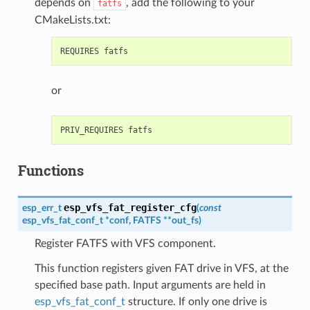
depends on
, add the following to your
fatfs
CMakeLists.txt:
or
Functions
esp_vfs_fat_register_cfg
esp_err_t
(
const
esp_vfs_fat_conf_t
*
conf
,
FATFS
*
*
out_fs
)
Register FATFS with VFS component.
This function registers given FAT drive in VFS, at the
specified base path. Input arguments are held in
esp_vfs_fat_conf_t
structure. If only one drive is