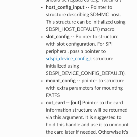
host_config_input
-- Pointer to
structure describing SDMMC host.
This structure can be initialized using
SDSPI_HOST_DEFAULT() macro.
slot_config
-- Pointer to structure
with slot configuration. For SPI
peripheral, pass a pointer to
sdspi_device_config_t
structure
initialized using
SDSPI_DEVICE_CONFIG_DEFAULT().
mount_config
-- pointer to structure
with extra parameters for mounting
FATFS
out_card
--
[out]
Pointer to the card
information structure will be returned
via this argument. It is suggested to
hold this handle and use it to unmount
the card later if needed. Otherwise it's