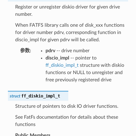
Register or unregister diskio driver for given drive
number.
When FATFS library calls one of disk_xxx functions
for driver number pdrv, corresponding function in
discio_impl for given pdrv will be called.
参数
:
pdrv
-- drive number
discio_impl
-- pointer to
ff_diskio_impl_t
structure with diskio
functions or NULL to unregister and
free previously registered drive
ff_diskio_impl_t
struct
Structure of pointers to disk IO driver functions.
See FatFs documentation for details about these
functions
Public Members