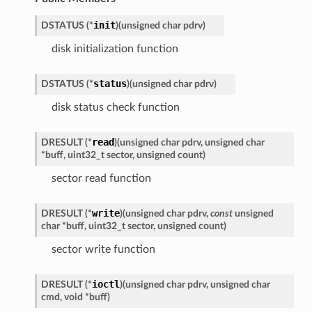
init
DSTATUS
(
*
)
(
unsigned
char
pdrv
)
disk initialization function
status
DSTATUS
(
*
)
(
unsigned
char
pdrv
)
disk status check function
read
DRESULT
(
*
)
(
unsigned
char
pdrv
,
unsigned
char
*
buff
,
uint32_t
sector
,
unsigned
count
)
sector read function
write
DRESULT
(
*
)
(
unsigned
char
pdrv
,
const
unsigned
char
*
buff
,
uint32_t
sector
,
unsigned
count
)
sector write function
ioctl
DRESULT
(
*
)
(
unsigned
char
pdrv
,
unsigned
char
cmd
,
void
*
buff
)