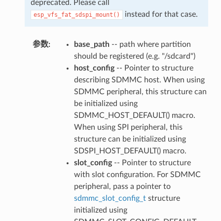
deprecated. Please call
instead for that case.
esp_vfs_fat_sdspi_mount()
参数
:
base_path
-- path where partition
should be registered (e.g. "/sdcard")
host_config
-- Pointer to structure
describing SDMMC host. When using
SDMMC peripheral, this structure can
be initialized using
SDMMC_HOST_DEFAULT() macro.
When using SPI peripheral, this
structure can be initialized using
SDSPI_HOST_DEFAULT() macro.
slot_config
-- Pointer to structure
with slot configuration. For SDMMC
peripheral, pass a pointer to
sdmmc_slot_config_t
structure
initialized using