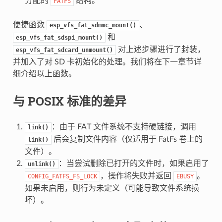
分配的
结构。
FATFS
便捷函数
、
esp_vfs_fat_sdmmc_mount()
和
esp_vfs_fat_sdspi_mount()
对上述步骤进行了封装，
esp_vfs_fat_sdcard_unmount()
并加入了对 SD 卡初始化的处理。我们将在下一章节详
细介绍以上函数。
与 POSIX 标准的差异
：由于 FAT 文件系统不支持硬链接，调用
link()
后会复制文件内容（仅适用于 FatFs 卷上的
link()
文件）。
：当尝试删除已打开的文件时，如果启用了
unlink()
，操作将失败并返回
。
CONFIG_FATFS_FS_LOCK
EBUSY
如果未启用，则行为未定义（可能导致文件系统损
坏）。