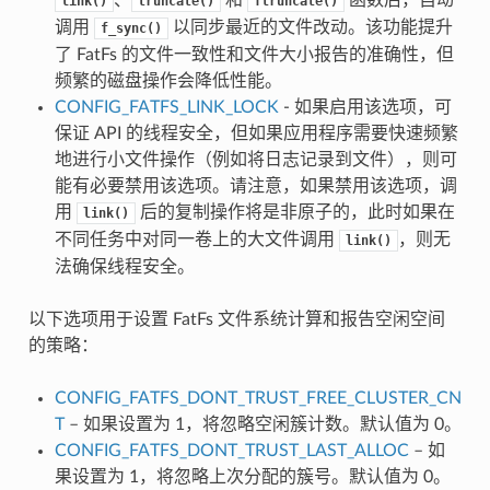
link()
truncate()
ftruncate()
调用
以同步最近的文件改动。该功能提升
f_sync()
了 FatFs 的文件一致性和文件大小报告的准确性，但
频繁的磁盘操作会降低性能。
CONFIG_FATFS_LINK_LOCK
- 如果启用该选项，可
保证 API 的线程安全，但如果应用程序需要快速频繁
地进行小文件操作（例如将日志记录到文件），则可
能有必要禁用该选项。请注意，如果禁用该选项，调
用
后的复制操作将是非原子的，此时如果在
link()
不同任务中对同一卷上的大文件调用
，则无
link()
法确保线程安全。
以下选项用于设置 FatFs 文件系统计算和报告空闲空间
的策略：
CONFIG_FATFS_DONT_TRUST_FREE_CLUSTER_CN
T
– 如果设置为 1，将忽略空闲簇计数。默认值为 0。
CONFIG_FATFS_DONT_TRUST_LAST_ALLOC
– 如
果设置为 1，将忽略上次分配的簇号。默认值为 0。