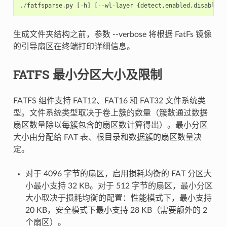
./
fatfsparse
.
py
[
-
h
]
[
--
wl
-
layer
{
detect
,
enabled
,
disabled
}
生成文件夹结构之前，参数 --verbose 将根据 FatFs 镜像
的引导扇区在终端打印详细信息。
FATFS 最小分区大小及限制
FATFS 组件支持 FAT12、FAT16 和 FAT32 文件系统类
型。文件系统类型取决于卷上簇的数量（簇数通过数据
扇区数量除以每簇包含的扇区数计算得出）。最小分区
大小由分配给 FAT 表、根目录和数据簇的扇区数量决
定。
对于 4096 字节的扇区，启用损耗均衡的 FAT 分区大
小最小支持 32 KB。对于 512 字节的扇区，最小分区
大小取决于损耗均衡的配置：性能模式下，最小支持
20 KB，安全模式下最小支持 28 KB（需要额外的 2
个扇区）。