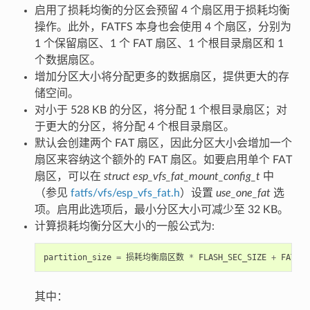
启用了损耗均衡的分区会预留 4 个扇区用于损耗均衡
操作。此外，FATFS 本身也会使用 4 个扇区，分别为
1 个保留扇区、1 个 FAT 扇区、1 个根目录扇区和 1
个数据扇区。
增加分区大小将分配更多的数据扇区，提供更大的存
储空间。
对小于 528 KB 的分区，将分配 1 个根目录扇区；对
于更大的分区，将分配 4 个根目录扇区。
默认会创建两个 FAT 扇区，因此分区大小会增加一个
扇区来容纳这个额外的 FAT 扇区。如要启用单个 FAT
扇区，可以在
struct esp_vfs_fat_mount_config_t
中
（参见
fatfs/vfs/esp_vfs_fat.h
）设置
use_one_fat
选
项。启用此选项后，最小分区大小可减少至 32 KB。
计算损耗均衡分区大小的一般公式为:
partition_size
=
损耗均衡扇区数
*
FLASH_SEC_SIZE
+
FATFS
其中：