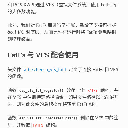
和 POSIX API 通过 VFS（虚拟文件系统）使用 FatFs 库
的大多数功能。
此外，我们对 FatFs 库进行了扩展，新增了支持可插拔
磁盘 I/O 调度层，从而允许在运行时将 FatFs 驱动映射
到物理磁盘。
FatFs 与 VFS 配合使用
头文件
fatfs/vfs/esp_vfs_fat.h
定义了连接 FatFs 和 VFS
的函数。
函数
分配一个
结构，并
esp_vfs_fat_register()
FATFS
在 VFS 中注册特定路径前缀。如果文件路径以此前缀开
头，则对此文件的后续操作将转至 FatFs API。
函数
删除在 VFS 中的注
esp_vfs_fat_unregister_path()
册，并释放
结构。
FATFS