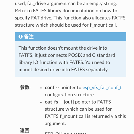
used, fat_drive argument can be an empty string.
Refer to FATFS library documentation on how to
specify FAT drive. This function also allocates FATFS
structure which should be used for f_mount call.
备注
This function doesn't mount the drive into
FATFS, it just connects POSIX and C standard
library IO function with FATFS. You need to
mount desired drive into FATFS separately.
参数
:
conf
-- pointer to
esp_vfs_fat_conf_t
configuration structure
out_fs
--
[out]
pointer to FATFS
structure which can be used for
FATFS f_mount call is returned via this
argument.
返回
: