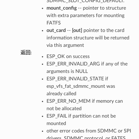
SDMMC_SLOT_CONFIG_DEFAULT.
mount_config
-- pointer to structure
with extra parameters for mounting
FATFS
out_card
--
[out]
pointer to the card
information structure will be returned
via this argument
返回
:
ESP_OK on success
ESP_ERR_INVALID_ARG if any of the
arguments is NULL
ESP_ERR_INVALID_STATE if
esp_vfs_fat_sdmmc_mount was
already called
ESP_ERR_NO_MEM if memory can
not be allocated
ESP_FAIL if partition can not be
mounted
other error codes from SDMMC or SPI
drivers, SDMMC protocol, or FATFS