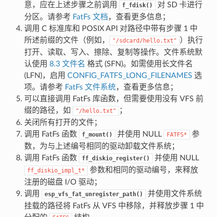
意，应在上述步骤之前调用
对 SD 卡进行
f_fdisk()
分区。请参考
FatFs 文档
，查看更多信息；
调用 C 标准库和 POSIX API 对路径中带有步骤 1 中
所述前缀的文件（例如，
）执行
"/sdcard/hello.txt"
打开、读取、写入、擦除、复制等操作。文件系统默
认使用
8.3 文件名
格式 (SFN)。如需使用长文件名
(LFN)，启用
CONFIG_FATFS_LONG_FILENAMES
选
项。请参考
FatFs 文件系统
，查看更多信息；
可以直接调用 FatFs 库函数，但需要使用没有 VFS 前
缀的路径，如
；
"/hello.txt"
关闭所有打开的文件；
调用 FatFs 函数
并使用 NULL
参
f_mount()
FATFS*
数，为与上述编号相同的驱动卸载文件系统；
调用 FatFs 函数
并使用 NULL
ff_diskio_register()
参数和相同的驱动编号，来释放
ff_diskio_impl_t*
注册的磁盘 I/O 驱动；
调用
并使用文件系统
esp_vfs_fat_unregister_path()
挂载的路径将 FatFs 从 VFS 中移除，并释放步骤 1 中