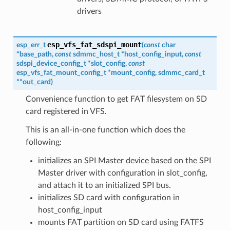
drivers
esp_vfs_fat_sdspi_mount
esp_err_t
(
const
char
*
base_path
,
const
sdmmc_host_t
*
host_config_input
,
const
sdspi_device_config_t
*
slot_config
,
const
esp_vfs_fat_mount_config_t
*
mount_config
,
sdmmc_card_t
*
*
out_card
)
Convenience function to get FAT filesystem on SD
card registered in VFS.
This is an all-in-one function which does the
following:
initializes an SPI Master device based on the SPI
Master driver with configuration in slot_config,
and attach it to an initialized SPI bus.
initializes SD card with configuration in
host_config_input
mounts FAT partition on SD card using FATFS