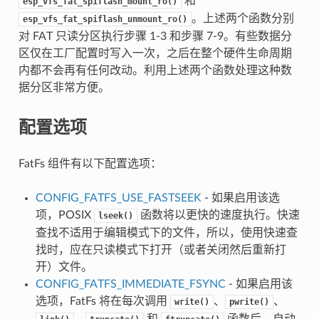
和
esp_vfs_fat_spiflash_mount_ro()
。上述两个函数分别
esp_vfs_fat_spiflash_unmount_ro()
对 FAT 只读分区执行步骤 1-3 和步骤 7-9。有些数据分
区仅在工厂配置时写入一次，之后在整个硬件生命周期
内都不会再有任何改动。利用上述两个函数处理这种数
据分区非常方便。
配置选项
FatFs 组件有以下配置选项：
CONFIG_FATFS_USE_FASTSEEK
- 如果启用该选
项，POSIX
函数将以更快的速度执行。快速
lseek()
查找不适用于编辑模式下的文件，所以，使用快速查
找时，应在只读模式下打开（或者关闭然后重新打
开）文件。
CONFIG_FATFS_IMMEDIATE_FSYNC
- 如果启用该
选项，FatFs 将在每次调用
、
、
write()
pwrite()
、
和
函数后，自动