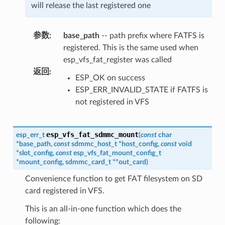
will release the last registered one
参数
:
base_path
-- path prefix where FATFS is
registered. This is the same used when
esp_vfs_fat_register was called
返回
:
ESP_OK on success
ESP_ERR_INVALID_STATE if FATFS is
not registered in VFS
esp_vfs_fat_sdmmc_mount
esp_err_t
(
const
char
*
base_path
,
const
sdmmc_host_t
*
host_config
,
const
void
*
slot_config
,
const
esp_vfs_fat_mount_config_t
*
mount_config
,
sdmmc_card_t
*
*
out_card
)
Convenience function to get FAT filesystem on SD
card registered in VFS.
This is an all-in-one function which does the
following: