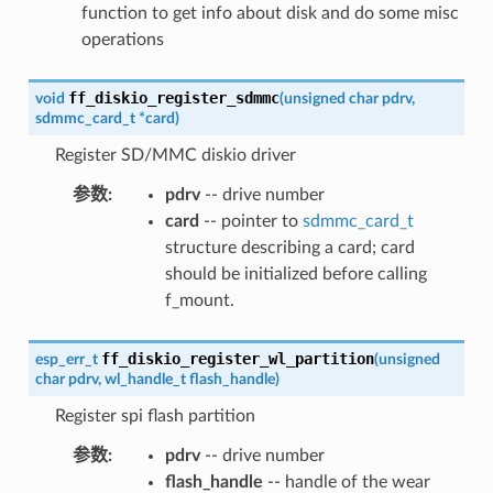
function to get info about disk and do some misc
operations
ff_diskio_register_sdmmc
void
(
unsigned
char
pdrv
,
sdmmc_card_t
*
card
)
Register SD/MMC diskio driver
参数
:
pdrv
-- drive number
card
-- pointer to
sdmmc_card_t
structure describing a card; card
should be initialized before calling
f_mount.
ff_diskio_register_wl_partition
esp_err_t
(
unsigned
char
pdrv
,
wl_handle_t
flash_handle
)
Register spi flash partition
参数
:
pdrv
-- drive number
flash_handle
-- handle of the wear