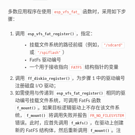
多数应用程序在使用
函数时，采用如下步
esp_vfs_fat_
骤：
调用
，指定：
esp_vfs_fat_register()
挂载文件系统的路径前缀（例如，
"/sdcard"
或
）
"/spiflash"
FatFs 驱动编号
一个用于接收指向
结构指针的变量
FATFS
调用
，为步骤 1 中的驱动编号
ff_diskio_register()
注册磁盘 I/O 驱动；
如需使用与传递到
相同的驱
esp_vfs_fat_register()
动编号挂载文件系统，可调用 FatFs 函数
。如果目标逻辑驱动上不存在该文件系
f_mount()
统，
将调用失败并报告
f_mount()
FR_NO_FILESYSTEM
错误。此时，应首先调用
，在驱动上创建
f_mkfs()
新的 FatFS 结构体，然后重新调用
。注
f_mount()