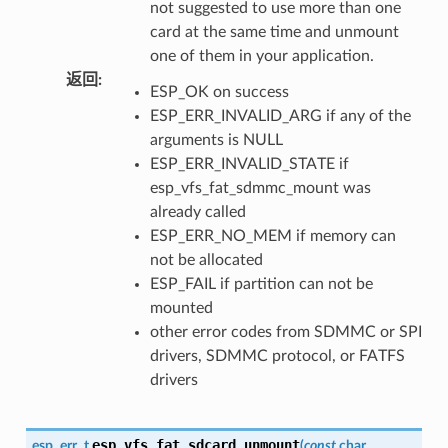
not suggested to use more than one
card at the same time and unmount
one of them in your application.
返回
:
ESP_OK on success
ESP_ERR_INVALID_ARG if any of the
arguments is NULL
ESP_ERR_INVALID_STATE if
esp_vfs_fat_sdmmc_mount was
already called
ESP_ERR_NO_MEM if memory can
not be allocated
ESP_FAIL if partition can not be
mounted
other error codes from SDMMC or SPI
drivers, SDMMC protocol, or FATFS
drivers
esp_vfs_fat_sdcard_unmount
esp_err_t
(
const
char