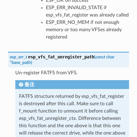
ESP_OK on success
ESP_ERR_INVALID_STATE if
esp_vfs_fat_register was already called
ESP_ERR_NO_MEM if not enough
memory or too many VFSes already
registered
esp_vfs_fat_unregister_path
esp_err_t
(
const
char
*
base_path
)
Un-register FATFS from VFS.
备注
FATFS structure returned by esp_vfs_fat_register
is destroyed after this call. Make sure to call
f_mount function to unmount it before calling
esp_vfs_fat_unregister_ctx. Difference between
this function and the one above is that this one
will release the correct drive, while the one above