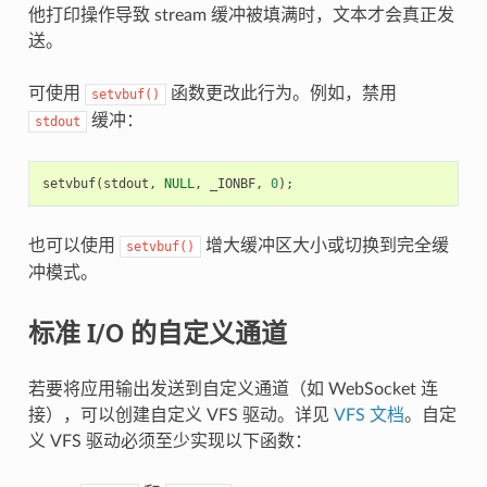
他打印操作导致 stream 缓冲被填满时，文本才会真正发
送。
可使用
函数更改此行为。例如，禁用
setvbuf()
缓冲：
stdout
setvbuf
(
stdout
,
NULL
,
_IONBF
,
0
);
也可以使用
增大缓冲区大小或切换到完全缓
setvbuf()
冲模式。
标准 I/O 的自定义通道
若要将应用输出发送到自定义通道（如 WebSocket 连
接），可以创建自定义 VFS 驱动。详见
VFS 文档
。自定
义 VFS 驱动必须至少实现以下函数：