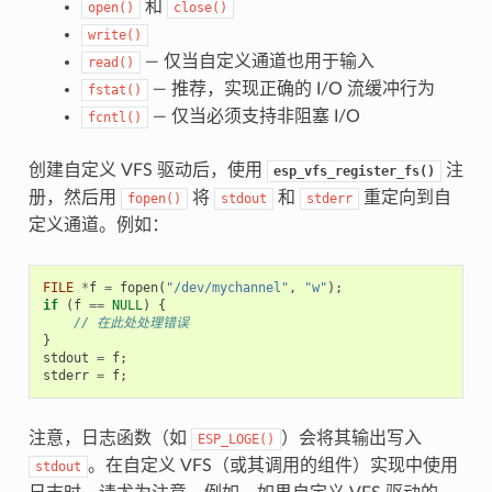
和
open()
close()
write()
— 仅当自定义通道也用于输入
read()
— 推荐，实现正确的 I/O 流缓冲行为
fstat()
— 仅当必须支持非阻塞 I/O
fcntl()
创建自定义 VFS 驱动后，使用
注
esp_vfs_register_fs()
册，然后用
将
和
重定向到自
fopen()
stdout
stderr
定义通道。例如：
FILE
*
f
=
fopen
(
"/dev/mychannel"
,
"w"
);
if
(
f
==
NULL
)
{
// 在此处处理错误
}
stdout
=
f
;
stderr
=
f
;
注意，日志函数（如
）会将其输出写入
ESP_LOGE()
。在自定义 VFS（或其调用的组件）实现中使用
stdout