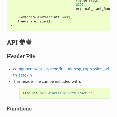
shared_stack
,
8192
,
external_stack_functio
vSemaphoreDelete
(
printf_lock
);
free
(
shared_stack
);
}
API 参考
Header File
components/esp_system/include/esp_expression_wi
th_stack.h
This header file can be included with:
#include
"esp_expression_with_stack.h"
Functions