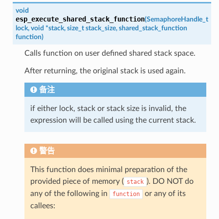
void
esp_execute_shared_stack_function
(
SemaphoreHandle_t
lock
,
void
*
stack
,
size_t
stack_size
,
shared_stack_function
function
)
Calls function on user defined shared stack space.
After returning, the original stack is used again.
备注
if either lock, stack or stack size is invalid, the
expression will be called using the current stack.
警告
This function does minimal preparation of the
provided piece of memory (
). DO NOT do
stack
any of the following in
or any of its
function
callees: