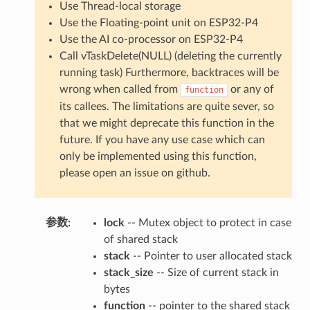
Use Thread-local storage
Use the Floating-point unit on ESP32-P4
Use the AI co-processor on ESP32-P4
Call vTaskDelete(NULL) (deleting the currently
running task) Furthermore, backtraces will be
wrong when called from
or any of
function
its callees. The limitations are quite sever, so
that we might deprecate this function in the
future. If you have any use case which can
only be implemented using this function,
please open an issue on github.
参数
:
lock
-- Mutex object to protect in case
of shared stack
stack
-- Pointer to user allocated stack
stack_size
-- Size of current stack in
bytes
function
-- pointer to the shared stack