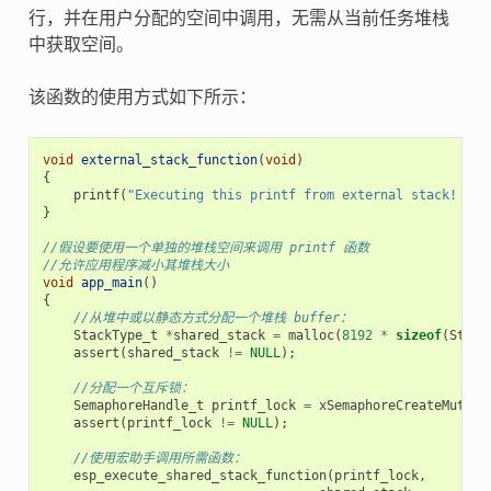
行，并在用户分配的空间中调用，无需从当前任务堆栈
中获取空间。
该函数的使用方式如下所示：
void
external_stack_function
(
void
)
{
printf
(
"Executing this printf from external stack! 
\n
"
}
//假设要使用一个单独的堆栈空间来调用 printf 函数
//允许应用程序减小其堆栈大小
void
app_main
()
{
//从堆中或以静态方式分配一个堆栈 buffer：
StackType_t
*
shared_stack
=
malloc
(
8192
*
sizeof
(
Stack
assert
(
shared_stack
!=
NULL
);
//分配一个互斥锁：
SemaphoreHandle_t
printf_lock
=
xSemaphoreCreateMutex
(
assert
(
printf_lock
!=
NULL
);
//使用宏助手调用所需函数：
esp_execute_shared_stack_function
(
printf_lock
,