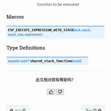
function to be executed
Macros
ESP_EXECUTE_EXPRESSION_WITH_STACK
(
lock
,
stack
,
stack_size
,
expression
)
Type Definitions
shared_stack_function
typedef
void
(
*
)
(
void
)
此文档对您有帮助吗？
上一页
下一页