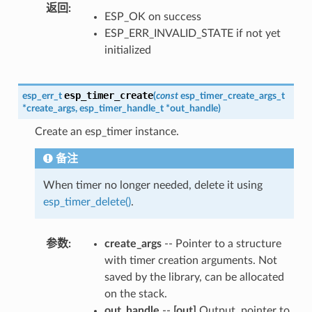
返回
:
ESP_OK on success
ESP_ERR_INVALID_STATE if not yet
initialized
esp_timer_create
esp_err_t
(
const
esp_timer_create_args_t
*
create_args
,
esp_timer_handle_t
*
out_handle
)
Create an esp_timer instance.
备注
When timer no longer needed, delete it using
esp_timer_delete()
.
参数
:
create_args
-- Pointer to a structure
with timer creation arguments. Not
saved by the library, can be allocated
on the stack.
out_handle
--
[out]
Output, pointer to