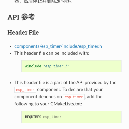
器，然后停止并删除定时器。
API 参考
Header File
components/esp_timer/include/esp_timer.h
This header file can be included with:
#include
"esp_timer.h"
This header file is a part of the API provided by the
component. To declare that your
esp_timer
component depends on
, add the
esp_timer
following to your CMakeLists.txt: