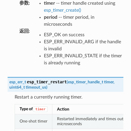
参数
:
timer
-- timer handle created using
esp_timer_create()
period
-- timer period, in
microseconds
返回
:
ESP_OK on success
ESP_ERR_INVALID_ARG if the handle
is invalid
ESP_ERR_INVALID_STATE if the timer
is already running
esp_timer_restart
esp_err_t
(
esp_timer_handle_t
timer
,
uint64_t
timeout_us
)
Restart a currently running timer.
Type of
Action
timer
Restarted immediately and times out on
One-shot timer
microseconds