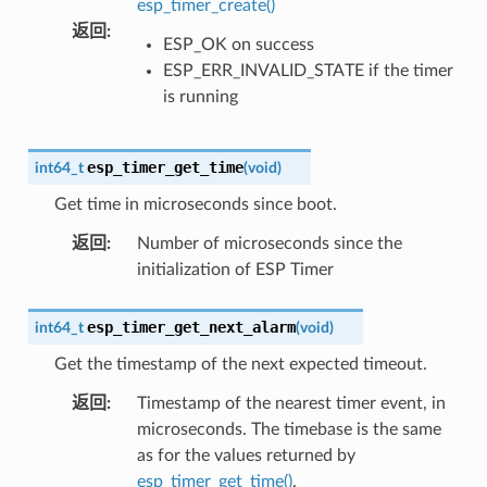
esp_timer_create()
返回
:
ESP_OK on success
ESP_ERR_INVALID_STATE if the timer
is running
esp_timer_get_time
int64_t
(
void
)
Get time in microseconds since boot.
返回
:
Number of microseconds since the
initialization of ESP Timer
esp_timer_get_next_alarm
int64_t
(
void
)
Get the timestamp of the next expected timeout.
返回
:
Timestamp of the nearest timer event, in
microseconds. The timebase is the same
as for the values returned by
esp_timer_get_time()
.