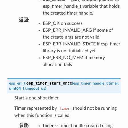
esp_timer_handle_t variable that holds
the created timer handle.
返回
:
ESP_OK on success
ESP_ERR_INVALID_ARG if some of
the create_args are not valid
ESP_ERR_INVALID_STATE if esp_timer
library is not initialized yet
ESP_ERR_NO_MEM if memory
allocation fails
esp_timer_start_once
esp_err_t
(
esp_timer_handle_t
timer
,
uint64_t
timeout_us
)
Start a one-shot timer.
Timer represented by
should not be running
timer
when this function is called.
参数
:
timer
-- timer handle created using