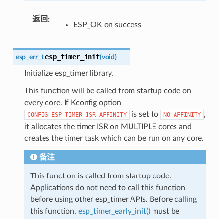
返回
:
ESP_OK on success
esp_timer_init
esp_err_t
(
void
)
Initialize esp_timer library.
This function will be called from startup code on
every core. If Kconfig option
is set to
,
CONFIG_ESP_TIMER_ISR_AFFINITY
NO_AFFINITY
it allocates the timer ISR on MULTIPLE cores and
creates the timer task which can be run on any core.
备注
This function is called from startup code.
Applications do not need to call this function
before using other esp_timer APIs. Before calling
this function,
esp_timer_early_init()
must be