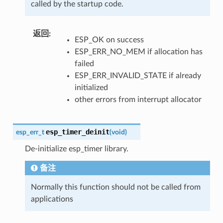
called by the startup code.
返回
:
ESP_OK on success
ESP_ERR_NO_MEM if allocation has
failed
ESP_ERR_INVALID_STATE if already
initialized
other errors from interrupt allocator
esp_timer_deinit
esp_err_t
(
void
)
De-initialize esp_timer library.
备注
Normally this function should not be called from
applications