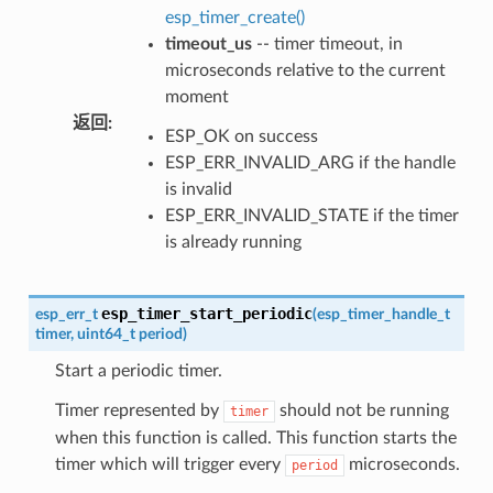
esp_timer_create()
timeout_us
-- timer timeout, in
microseconds relative to the current
moment
返回
:
ESP_OK on success
ESP_ERR_INVALID_ARG if the handle
is invalid
ESP_ERR_INVALID_STATE if the timer
is already running
esp_timer_start_periodic
esp_err_t
(
esp_timer_handle_t
timer
,
uint64_t
period
)
Start a periodic timer.
Timer represented by
should not be running
timer
when this function is called. This function starts the
timer which will trigger every
microseconds.
period