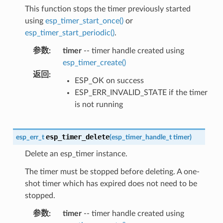
This function stops the timer previously started
using
esp_timer_start_once()
or
esp_timer_start_periodic()
.
参数
:
timer
-- timer handle created using
esp_timer_create()
返回
:
ESP_OK on success
ESP_ERR_INVALID_STATE if the timer
is not running
esp_timer_delete
esp_err_t
(
esp_timer_handle_t
timer
)
Delete an esp_timer instance.
The timer must be stopped before deleting. A one-
shot timer which has expired does not need to be
stopped.
参数
:
timer
-- timer handle created using