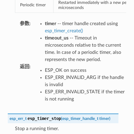
Restarted immediately with a new perio
Periodic timer
microseconds
参数
:
timer
-- timer handle created using
esp_timer_create()
timeout_us
-- Timeout in
microseconds relative to the current
time. In case of a periodic timer, also
represents the new period.
返回
:
ESP_OK on success
ESP_ERR_INVALID_ARG if the handle
is invalid
ESP_ERR_INVALID_STATE if the timer
is not running
esp_timer_stop
esp_err_t
(
esp_timer_handle_t
timer
)
Stop a running timer.