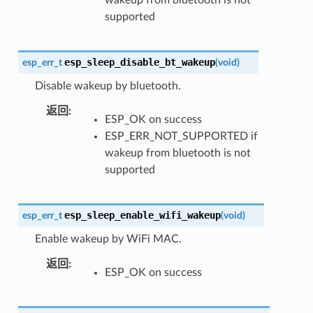
supported
esp_sleep_disable_bt_wakeup
esp_err_t
(
void
)
Disable wakeup by bluetooth.
返回
:
ESP_OK on success
ESP_ERR_NOT_SUPPORTED if
wakeup from bluetooth is not
supported
esp_sleep_enable_wifi_wakeup
esp_err_t
(
void
)
Enable wakeup by WiFi MAC.
返回
:
ESP_OK on success