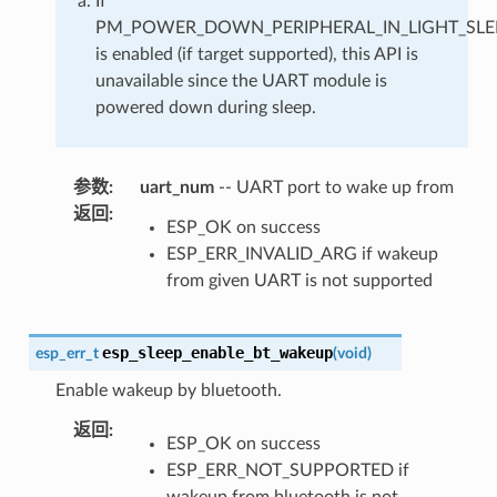
If
PM_POWER_DOWN_PERIPHERAL_IN_LIGHT_SLE
is enabled (if target supported), this API is
unavailable since the UART module is
powered down during sleep.
参数
:
uart_num
-- UART port to wake up from
返回
:
ESP_OK on success
ESP_ERR_INVALID_ARG if wakeup
from given UART is not supported
esp_sleep_enable_bt_wakeup
esp_err_t
(
void
)
Enable wakeup by bluetooth.
返回
:
ESP_OK on success
ESP_ERR_NOT_SUPPORTED if
wakeup from bluetooth is not