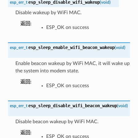
esp_sleep_disable_wifi_wakeup
esp_err_t
(
void
)
Disable wakeup by WiFi MAC.
返回
:
ESP_OK on success
esp_sleep_enable_wifi_beacon_wakeup
esp_err_t
(
void
)
Enable beacon wakeup by WiFi MAC, it will wake up
the system into modem state.
返回
:
ESP_OK on success
esp_sleep_disable_wifi_beacon_wakeup
esp_err_t
(
void
)
Disable beacon wakeup by WiFi MAC.
返回
:
ESP_OK on success