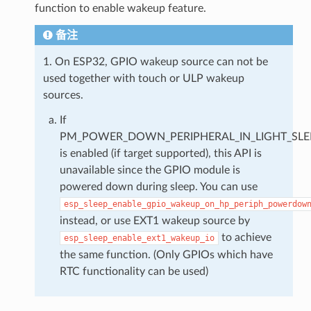
function to enable wakeup feature.
备注
1. On ESP32, GPIO wakeup source can not be
used together with touch or ULP wakeup
sources.
If
PM_POWER_DOWN_PERIPHERAL_IN_LIGHT_SLE
is enabled (if target supported), this API is
unavailable since the GPIO module is
powered down during sleep. You can use
esp_sleep_enable_gpio_wakeup_on_hp_periph_powerdow
instead, or use EXT1 wakeup source by
to achieve
esp_sleep_enable_ext1_wakeup_io
the same function. (Only GPIOs which have
RTC functionality can be used)