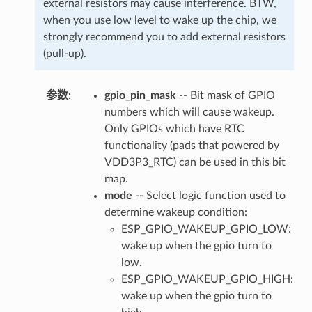
external resistors may cause interference. BTW,
when you use low level to wake up the chip, we
strongly recommend you to add external resistors
(pull-up).
参数
:
gpio_pin_mask
-- Bit mask of GPIO
numbers which will cause wakeup.
Only GPIOs which have RTC
functionality (pads that powered by
VDD3P3_RTC) can be used in this bit
map.
mode
-- Select logic function used to
determine wakeup condition:
ESP_GPIO_WAKEUP_GPIO_LOW:
wake up when the gpio turn to
low.
ESP_GPIO_WAKEUP_GPIO_HIGH:
wake up when the gpio turn to