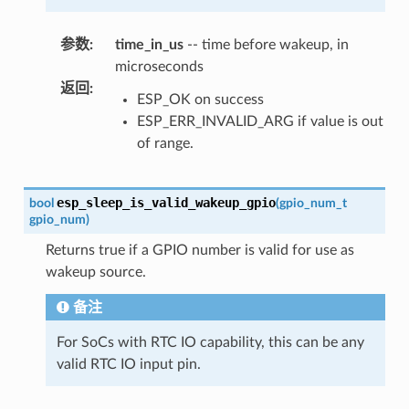
参数
:
time_in_us
-- time before wakeup, in
microseconds
返回
:
ESP_OK on success
ESP_ERR_INVALID_ARG if value is out
of range.
esp_sleep_is_valid_wakeup_gpio
bool
(
gpio_num_t
gpio_num
)
Returns true if a GPIO number is valid for use as
wakeup source.
备注
For SoCs with RTC IO capability, this can be any
valid RTC IO input pin.