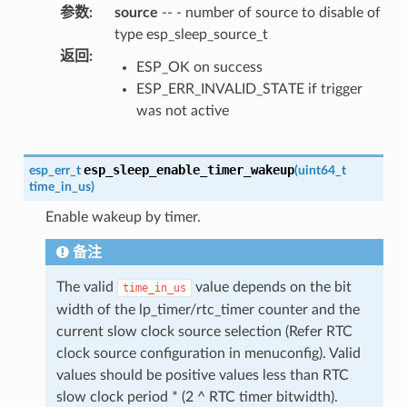
参数
:
source
-- - number of source to disable of
type esp_sleep_source_t
返回
:
ESP_OK on success
ESP_ERR_INVALID_STATE if trigger
was not active
esp_sleep_enable_timer_wakeup
esp_err_t
(
uint64_t
time_in_us
)
Enable wakeup by timer.
备注
The valid
value depends on the bit
time_in_us
width of the lp_timer/rtc_timer counter and the
current slow clock source selection (Refer RTC
clock source configuration in menuconfig). Valid
values should be positive values less than RTC
slow clock period * (2 ^ RTC timer bitwidth).