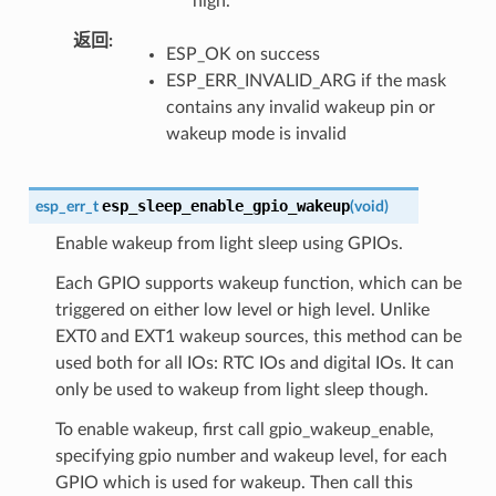
high.
返回
:
ESP_OK on success
ESP_ERR_INVALID_ARG if the mask
contains any invalid wakeup pin or
wakeup mode is invalid
esp_sleep_enable_gpio_wakeup
esp_err_t
(
void
)
Enable wakeup from light sleep using GPIOs.
Each GPIO supports wakeup function, which can be
triggered on either low level or high level. Unlike
EXT0 and EXT1 wakeup sources, this method can be
used both for all IOs: RTC IOs and digital IOs. It can
only be used to wakeup from light sleep though.
To enable wakeup, first call gpio_wakeup_enable,
specifying gpio number and wakeup level, for each
GPIO which is used for wakeup. Then call this