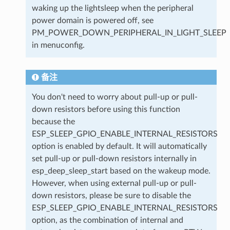
waking up the lightsleep when the peripheral
power domain is powered off, see
PM_POWER_DOWN_PERIPHERAL_IN_LIGHT_SLEEP
in menuconfig.
备注
You don't need to worry about pull-up or pull-
down resistors before using this function
because the
ESP_SLEEP_GPIO_ENABLE_INTERNAL_RESISTORS
option is enabled by default. It will automatically
set pull-up or pull-down resistors internally in
esp_deep_sleep_start based on the wakeup mode.
However, when using external pull-up or pull-
down resistors, please be sure to disable the
ESP_SLEEP_GPIO_ENABLE_INTERNAL_RESISTORS
option, as the combination of internal and