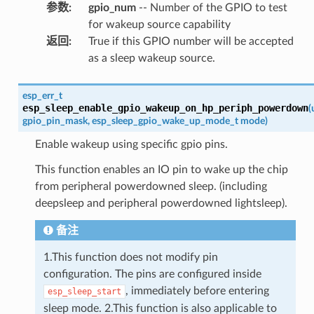
参数
:
gpio_num
-- Number of the GPIO to test
for wakeup source capability
返回
:
True if this GPIO number will be accepted
as a sleep wakeup source.
esp_err_t
esp_sleep_enable_gpio_wakeup_on_hp_periph_powerdown
(
gpio_pin_mask
,
esp_sleep_gpio_wake_up_mode_t
mode
)
Enable wakeup using specific gpio pins.
This function enables an IO pin to wake up the chip
from peripheral powerdowned sleep. (including
deepsleep and peripheral powerdowned lightsleep).
备注
1.This function does not modify pin
configuration. The pins are configured inside
, immediately before entering
esp_sleep_start
sleep mode. 2.This function is also applicable to