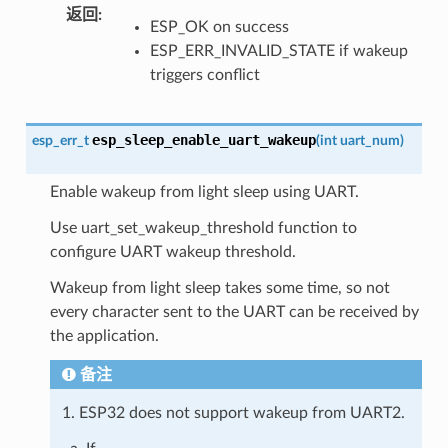
返回
:
ESP_OK on success
ESP_ERR_INVALID_STATE if wakeup
triggers conflict
esp_sleep_enable_uart_wakeup
esp_err_t
(
int
uart_num
)
Enable wakeup from light sleep using UART.
Use uart_set_wakeup_threshold function to
configure UART wakeup threshold.
Wakeup from light sleep takes some time, so not
every character sent to the UART can be received by
the application.
备注
1. ESP32 does not support wakeup from UART2.