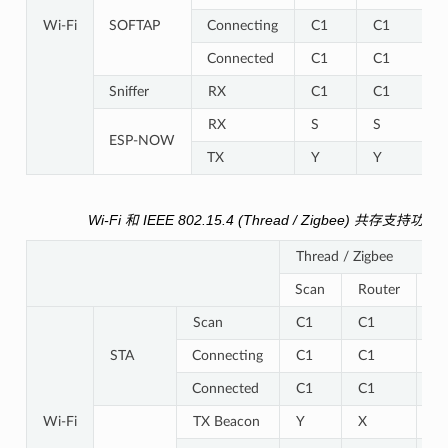
Wi-Fi
SOFTAP
Connecting
C1
C1
Connected
C1
C1
Sniffer
RX
C1
C1
RX
S
S
ESP-NOW
TX
Y
Y
Wi-Fi 和 IEEE 802.15.4 (Thread / Zigbee) 共存支持功能
Thread / Zigbee
Scan
Router
En
Scan
C1
C1
Y
STA
Connecting
C1
C1
Y
Connected
C1
C1
Y
Wi-Fi
TX Beacon
Y
X
Y