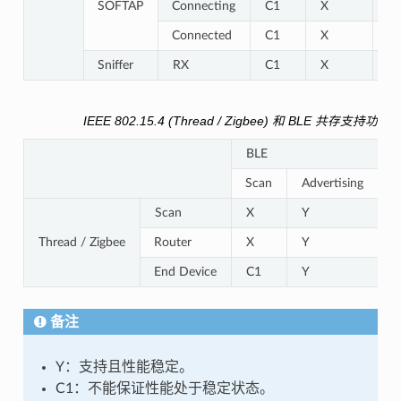
SOFTAP
Connecting
C1
X
C
Connected
C1
X
C
Sniffer
RX
C1
X
C
IEEE 802.15.4 (Thread / Zigbee) 和 BLE 共存支持功能
BLE
Scan
Advertising
C
Scan
X
Y
Y
Thread / Zigbee
Router
X
Y
Y
End Device
C1
Y
Y
备注
Y：支持且性能稳定。
C1：不能保证性能处于稳定状态。