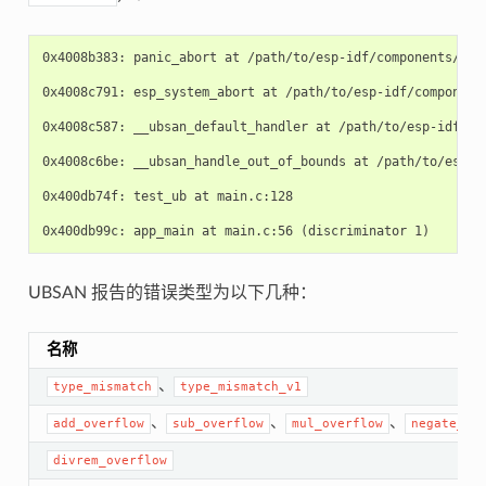
0x4008b383: panic_abort at /path/to/esp-idf/components/esp_
0x4008c791: esp_system_abort at /path/to/esp-idf/components
0x4008c587: __ubsan_default_handler at /path/to/esp-idf/com
0x4008c6be: __ubsan_handle_out_of_bounds at /path/to/esp-id
0x400db74f: test_ub at main.c:128

UBSAN 报告的错误类型为以下几种：
名称
、
type_mismatch
type_mismatch_v1
、
、
、
add_overflow
sub_overflow
mul_overflow
negate_ov
divrem_overflow