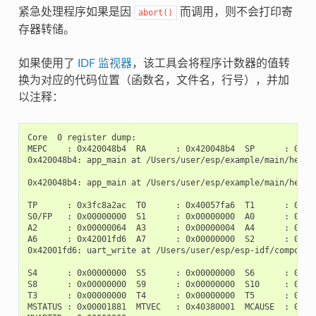
紧急处理程序如果是因
而调用，则不会打印寄
abort()
存器转储。
如果使用了
IDF 监视器
，该工具会将程序计数器的值转
换为对应的代码位置（函数名，文件名，行号），并加
以注释：
Core  0 register dump:

MEPC    : 0x420048b4  RA      : 0x420048b4  SP      : 0x3fc
0x420048b4: app_main at /Users/user/esp/example/main/hello_
0x420048b4: app_main at /Users/user/esp/example/main/hello_
TP      : 0x3fc8a2ac  T0      : 0x40057fa6  T1      : 0x000
S0/FP   : 0x00000000  S1      : 0x00000000  A0      : 0x000
A2      : 0x00000064  A3      : 0x00000004  A4      : 0x000
A6      : 0x42001fd6  A7      : 0x00000000  S2      : 0x000
0x42001fd6: uart_write at /Users/user/esp/esp-idf/component
S4      : 0x00000000  S5      : 0x00000000  S6      : 0x000
S8      : 0x00000000  S9      : 0x00000000  S10     : 0x000
T3      : 0x00000000  T4      : 0x00000000  T5      : 0x000
MSTATUS : 0x00001881  MTVEC   : 0x40380001  MCAUSE  : 0x000