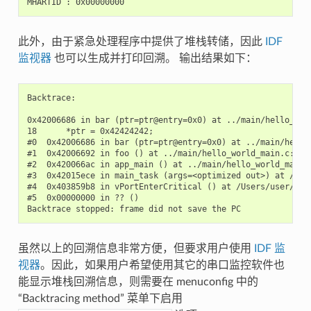
此外，由于紧急处理程序中提供了堆栈转储，因此
IDF
监视器
也可以生成并打印回溯。 输出结果如下：
Backtrace:

0x42006686 in bar (ptr=ptr@entry=0x0) at ../main/hello_worl
18      *ptr = 0x42424242;

#0  0x42006686 in bar (ptr=ptr@entry=0x0) at ../main/hello_
#1  0x42006692 in foo () at ../main/hello_world_main.c:22

#2  0x420066ac in app_main () at ../main/hello_world_main.c
#3  0x42015ece in main_task (args=<optimized out>) at /Use
#4  0x403859b8 in vPortEnterCritical () at /Users/user/esp/
#5  0x00000000 in ?? ()

虽然以上的回溯信息非常方便，但要求用户使用
IDF 监
视器
。因此，如果用户希望使用其它的串口监控软件也
能显示堆栈回溯信息，则需要在 menuconfig 中的
“Backtracing method” 菜单下启用