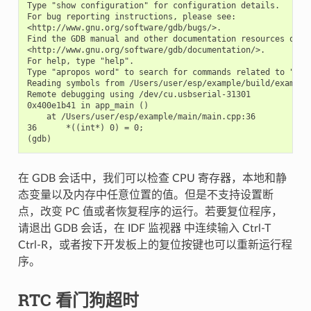
Type "show configuration" for configuration details.

For bug reporting instructions, please see:

<http://www.gnu.org/software/gdb/bugs/>.

Find the GDB manual and other documentation resources onlin
<http://www.gnu.org/software/gdb/documentation/>.

For help, type "help".

Type "apropos word" to search for commands related to "word
Reading symbols from /Users/user/esp/example/build/example.
Remote debugging using /dev/cu.usbserial-31301

0x400e1b41 in app_main ()

    at /Users/user/esp/example/main/main.cpp:36

36      *((int*) 0) = 0;

在 GDB 会话中，我们可以检查 CPU 寄存器，本地和静
态变量以及内存中任意位置的值。但是不支持设置断
点，改变 PC 值或者恢复程序的运行。若要复位程序，
请退出 GDB 会话，在 IDF 监视器 中连续输入 Ctrl-T
Ctrl-R，或者按下开发板上的复位按键也可以重新运行程
序。
RTC 看门狗超时