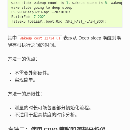
wake
stub:
wakeup
count
is
1
,
wakeup
cause
is
8
,
wakeup
co
wake
stub:
going
to
deep
sleep

ESP-ROM:esp32c3-api1-20210207

Build:Feb
7
2021
rst:0x5
(
DSLEEP
)
,boot:0xc
(
SPI_FAST_FLASH_BOOT
)
其中
表示从 Deep-sleep 唤醒到唤
wakeup
cost
12734
us
醒存根执行之间的时间。
方法一的优点：
不需要外部硬件。
实现简单。
方法一的局限性：
测量的时长可能包含部分初始化流程。
不适用于超高精度的时序分析。
方法二：使用 GPIO 管脚和逻辑分析仪