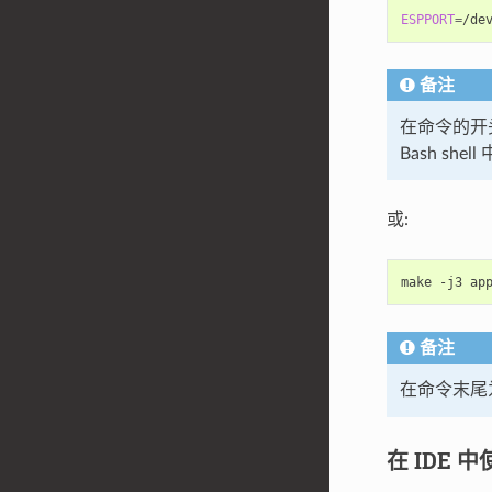
ESPPORT
=
/de
备注
在命令的开头为
Bash she
或:
make
-j3
ap
备注
在命令末尾
在 IDE 中