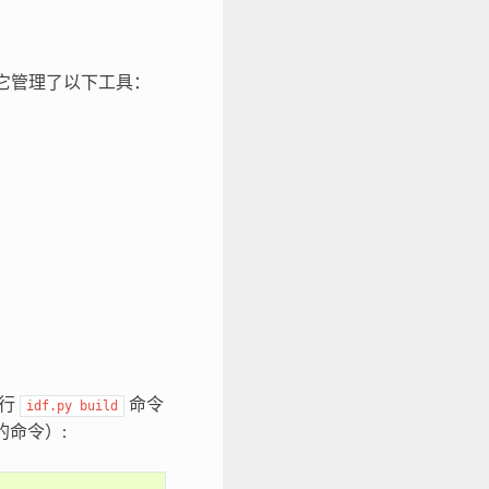
它管理了以下工具：
运行
命令
idf.py
build
似的命令）: