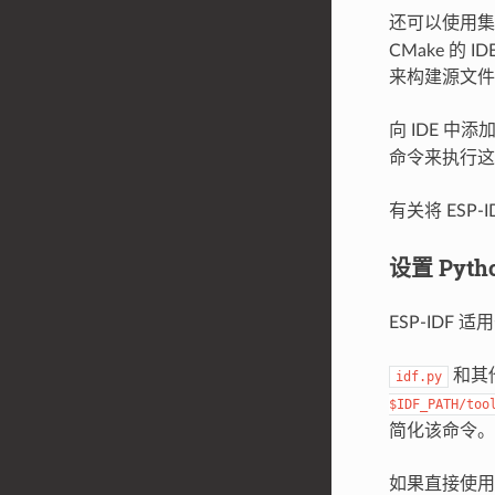
还可以使用集成
CMake 的
来构建源文件
向 IDE 中添
命令来执行这
有关将 ESP-
设置 Pyt
ESP-IDF 适
和其他
idf.py
$IDF_PATH/too
简化该命令。
如果直接使用 