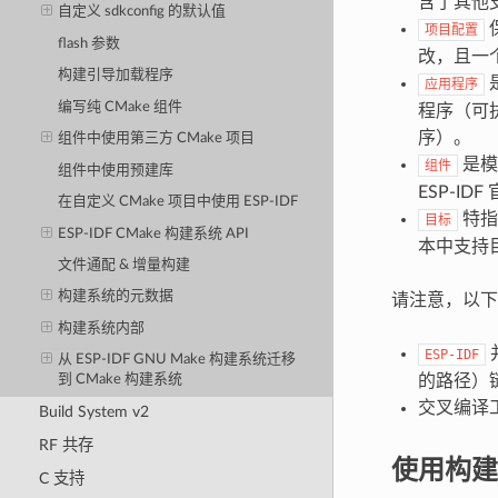
含了其他
自定义 sdkconfig 的默认值
项目配置
flash 参数
改，且一
构建引导加载程序
应用程序
编写纯 CMake 组件
程序（可
序）。
组件中使用第三方 CMake 项目
是模
组件
组件中使用预建库
ESP-I
在自定义 CMake 项目中使用 ESP-IDF
特指
目标
ESP-IDF CMake 构建系统 API
本中支持
文件通配 & 增量构建
构建系统的元数据
请注意，以下
构建系统内部
ESP-IDF
从 ESP-IDF GNU Make 构建系统迁移
的路径）链
到 CMake 构建系统
交叉编译
Build System v2
RF 共存
使用构建
C 支持