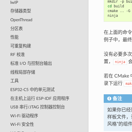
mkdir
-p
lwIP
cd
build

cmake
..
-G
存储器类型
OpenThread
分区表
在上面的命令
性能
例子中，最
可重复构建
没有必要多
RF 校准
置，
会
ninja
标准 I/O 与控制台输出
线程局部存储
若在 CMake
工具
录下运行
mak
ESP32-C5 中的单元测试
在主机上运行 ESP-IDF 应用程序
备注
USB 串行/JTAG 控制器控制台
如果你已经
Wi-Fi 驱动程序
样板文件，
风格”的组
Wi-Fi 安全性