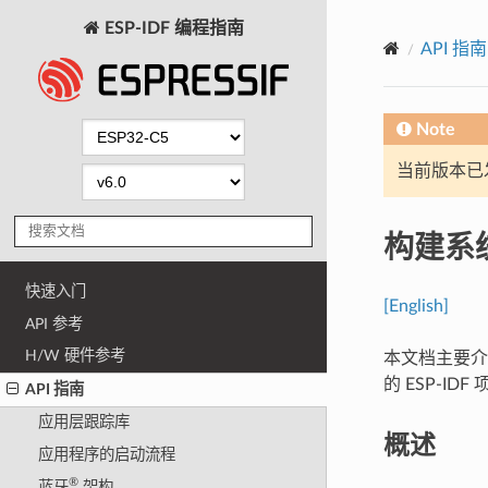
ESP-IDF 编程指南
API 指南
Note
当前版本已发布
构建系
快速入门
[English]
API 参考
H/W 硬件参考
本文档主要介
的 ESP-I
API 指南
应用层跟踪库
概述
应用程序的启动流程
®
蓝牙
架构