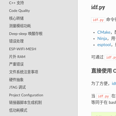
C++ 支持
idf.py
Code Quality
核心转储
命令
idf.py
测量模组功耗
CMake
，
Deep-sleep 唤醒存根
Ninja
，用
错误处理
esptool
，
ESP-WIFI-MESH
片外 RAM
可通过
idf.p
严重错误
直接使用 C
文件系统注意事项
硬件抽象
为了方便，
id
JTAG 调试
Project Configuration
当
在
idf.py
等同于在 ba
链接器脚本生成机制
低功耗模式