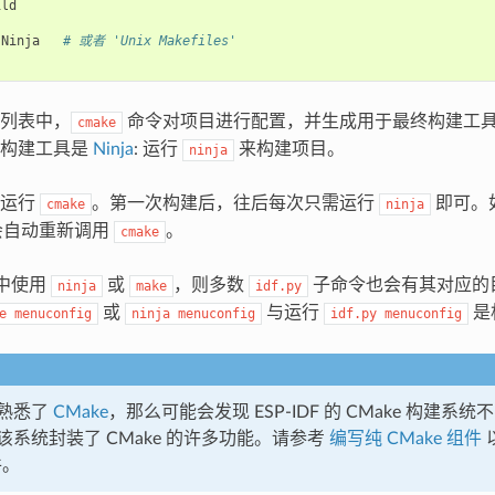
Ninja
# 或者 'Unix Makefiles'
列表中，
命令对项目进行配置，并生成用于最终构建工
cmake
终构建工具是
Ninja
: 运行
来构建项目。
ninja
次运行
。第一次构建后，往后每次只需运行
即可。
cmake
ninja
自动重新调用
。
cmake
 中使用
或
，则多数
子命令也会有其对应的
ninja
make
idf.py
或
与运行
是
e
menuconfig
ninja
menuconfig
idf.py
menuconfig
熟悉了
CMake
，那么可能会发现 ESP-IDF 的 CMake 构建
该系统封装了 CMake 的许多功能。请参考
编写纯 CMake 组件
以
件。