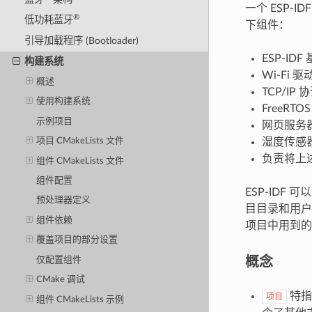
一个 ESP
®
低功耗蓝牙
下组件：
引导加载程序 (Bootloader)
ESP-IDF
构建系统
Wi-Fi 驱
概述
TCP/IP 
使用构建系统
FreeRT
示例项目
网页服务
湿度传感
项目 CMakeLists 文件
负责将上
组件 CMakeLists 文件
组件配置
ESP-IDF
预处理器定义
目目录和用户
组件依赖
项目中用到的
覆盖项目的部分设置
概念
仅配置组件
CMake 调试
特指
项目
组件 CMakeLists 示例