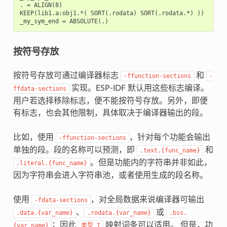
. = ALIGN(8)

KEEP(lib1.a:obj1.*( SORT(.rodata) SORT(.rodata.*) ))

按符号存放
按符号存放可通过编译器标志
和
-ffunction-sections
-
实现。ESP-IDF 默认用这些标志编译。
ffdata-sections
用户若选择移除标志，便不能按符号存放。另外，即便
有标志，也会其他限制，具体取决于编译器输出的段。
比如，使用
，针对每个功能会输出
-ffunction-sections
单独的段。段的名称可以预测，即
和
.text.{func_name}
。但是功能内的字符串并非如此，
.literal.{func_name}
因为字符串会进入字符串池，或者使用生成的段名称。
使用
，对全局数据来说编译器可输出
-fdata-sections
、
或
.data.{var_name}
.rodata.{var_name}
.bss.
；因此
映射词条可以适用。 但是，功
{var_name}
类型
I