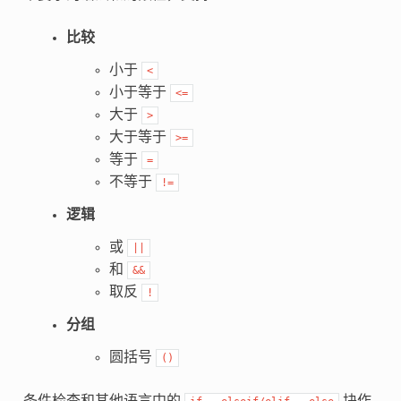
比较
小于
<
小于等于
<=
大于
>
大于等于
>=
等于
=
不等于
!=
逻辑
或
||
和
&&
取反
!
分组
圆括号
()
条件检查和其他语言中的
块作