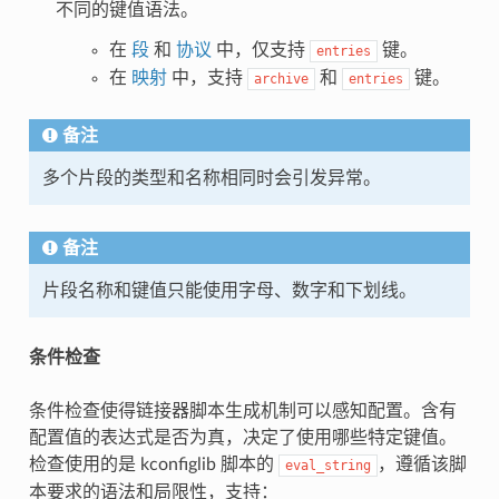
不同的键值语法。
在
段
和
协议
中，仅支持
键。
entries
在
映射
中，支持
和
键。
archive
entries
备注
多个片段的类型和名称相同时会引发异常。
备注
片段名称和键值只能使用字母、数字和下划线。
条件检查
条件检查使得链接器脚本生成机制可以感知配置。含有
配置值的表达式是否为真，决定了使用哪些特定键值。
检查使用的是 kconfiglib 脚本的
，遵循该脚
eval_string
本要求的语法和局限性，支持：