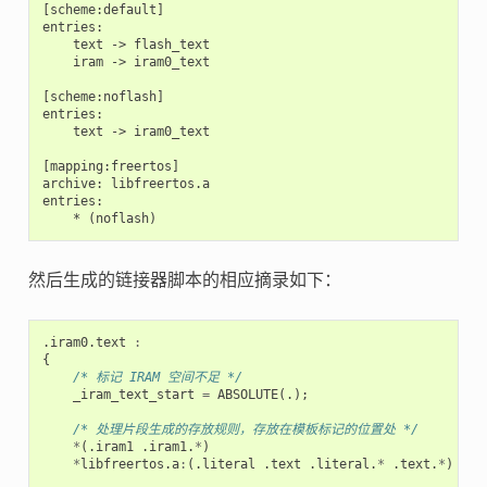
[scheme:default]

entries:

    text -> flash_text

    iram -> iram0_text

[scheme:noflash]

entries:

    text -> iram0_text

[mapping:freertos]

archive: libfreertos.a

entries:

然后生成的链接器脚本的相应摘录如下：
.
iram0
.
text
:
{
/* 标记 IRAM 空间不足 */
_iram_text_start
=
ABSOLUTE
(.);
/* 处理片段生成的存放规则，存放在模板标记的位置处 */
*
(.
iram1
.
iram1
.
*
)
*
libfreertos
.
a
:
(.
literal
.
text
.
literal
.
*
.
text
.
*
)