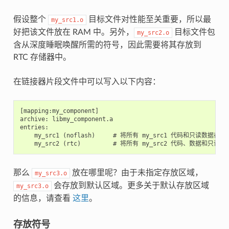
假设整个
目标文件对性能至关重要，所以最
my_src1.o
好把该文件放在 RAM 中。另外，
目标文件包
my_src2.o
含从深度睡眠唤醒所需的符号，因此需要将其存放到
RTC 存储器中。
在链接器片段文件中可以写入以下内容：
[mapping:my_component]

archive: libmy_component.a

entries:

    my_src1 (noflash)     # 将所有 my_src1 代码和只读数据存放在
那么
放在哪里呢？由于未指定存放区域，
my_src3.o
会存放到默认区域。更多关于默认存放区域
my_src3.o
的信息，请查看
这里
。
存放符号