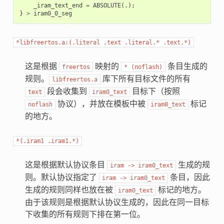
_iram_text_end
=
ABSOLUTE
(.);
}
>
iram0_0_seg
*libfreertos.a:(.literal
.text
.literal.*
.text.*)
这是根据
映射的
条目生成的
freertos
*
(noflash)
规则。
库下所有目标文件的所有
libfreertos.a
段会收集到
目标下（按照
text
iram0_text
协议），并放在模板中被
标记
noflash
iram0_text
的地方。
*(.iram1
.iram1.*)
这是根据默认协议条目
生成的规
iram
->
iram0_text
则。默认协议指定了
条目，因此
iram
->
iram0_text
生成的规则同样也放在被
标记的地方。
iram0_text
由于该规则是根据默认协议生成的，因此在同一目标
下收集的所有规则下排在第一位。