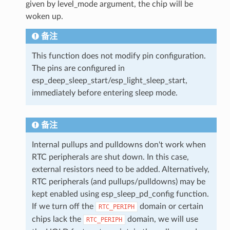
given by level_mode argument, the chip will be
woken up.
备注
This function does not modify pin configuration.
The pins are configured in
esp_deep_sleep_start/esp_light_sleep_start,
immediately before entering sleep mode.
备注
Internal pullups and pulldowns don't work when
RTC peripherals are shut down. In this case,
external resistors need to be added. Alternatively,
RTC peripherals (and pullups/pulldowns) may be
kept enabled using esp_sleep_pd_config function.
If we turn off the
domain or certain
RTC_PERIPH
chips lack the
domain, we will use
RTC_PERIPH