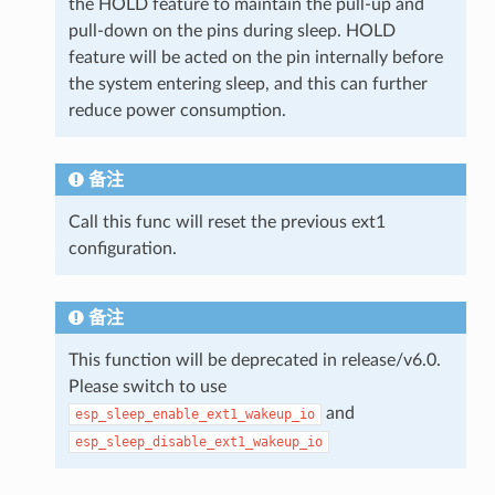
the HOLD feature to maintain the pull-up and
pull-down on the pins during sleep. HOLD
feature will be acted on the pin internally before
the system entering sleep, and this can further
reduce power consumption.
备注
Call this func will reset the previous ext1
configuration.
备注
This function will be deprecated in release/v6.0.
Please switch to use
and
esp_sleep_enable_ext1_wakeup_io
esp_sleep_disable_ext1_wakeup_io