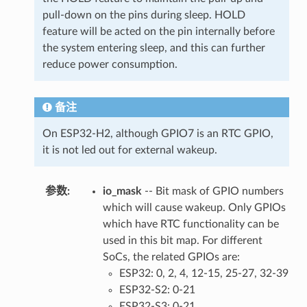
pull-down on the pins during sleep. HOLD
feature will be acted on the pin internally before
the system entering sleep, and this can further
reduce power consumption.
备注
On ESP32-H2, although GPIO7 is an RTC GPIO,
it is not led out for external wakeup.
参数
:
io_mask
-- Bit mask of GPIO numbers
which will cause wakeup. Only GPIOs
which have RTC functionality can be
used in this bit map. For different
SoCs, the related GPIOs are:
ESP32: 0, 2, 4, 12-15, 25-27, 32-39
ESP32-S2: 0-21
ESP32-S3: 0-21