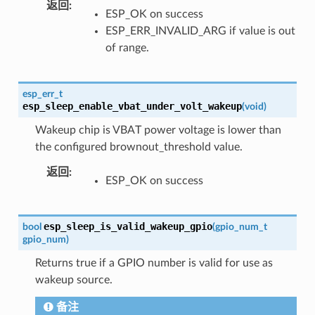
返回
:
ESP_OK on success
ESP_ERR_INVALID_ARG if value is out
of range.
esp_err_t
esp_sleep_enable_vbat_under_volt_wakeup
(
void
)
Wakeup chip is VBAT power voltage is lower than
the configured brownout_threshold value.
返回
:
ESP_OK on success
esp_sleep_is_valid_wakeup_gpio
bool
(
gpio_num_t
gpio_num
)
Returns true if a GPIO number is valid for use as
wakeup source.
备注