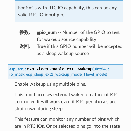
For SoCs with RTC IO capability, this can be any
valid RTC IO input pin.
参数
:
gpio_num
-- Number of the GPIO to test
for wakeup source capability
返回
:
True if this GPIO number will be accepted
as a sleep wakeup source.
esp_sleep_enable_ext1_wakeup
esp_err_t
(
uint64_t
io_mask
,
esp_sleep_ext1_wakeup_mode_t
level_mode
)
Enable wakeup using multiple pins.
This function uses external wakeup feature of RTC
controller. It will work even if RTC peripherals are
shut down during sleep.
This feature can monitor any number of pins which
are in RTC IOs. Once selected pins go into the state