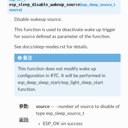
esp_sleep_disable_wakeup_source
(
esp_sleep_source_t
source
)
Disable wakeup source.
This function is used to deactivate wake up trigger
for source defined as parameter of the function.
See docs/sleep-modes.rst for details.
备注
This function does not modify wake up
configuration in RTC. It will be performed in
esp_deep_sleep_start/esp_light_sleep_start
function.
参数
:
source
-- - number of source to disable of
type esp_sleep_source_t
返回
:
ESP_OK on success