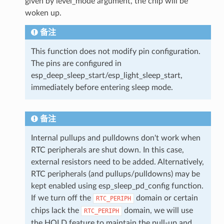
given by level_mode argument, the chip will be
woken up.
备注
This function does not modify pin configuration.
The pins are configured in
esp_deep_sleep_start/esp_light_sleep_start,
immediately before entering sleep mode.
备注
Internal pullups and pulldowns don't work when
RTC peripherals are shut down. In this case,
external resistors need to be added. Alternatively,
RTC peripherals (and pullups/pulldowns) may be
kept enabled using esp_sleep_pd_config function.
If we turn off the
domain or certain
RTC_PERIPH
chips lack the
domain, we will use
RTC_PERIPH
the HOLD feature to maintain the pull-up and