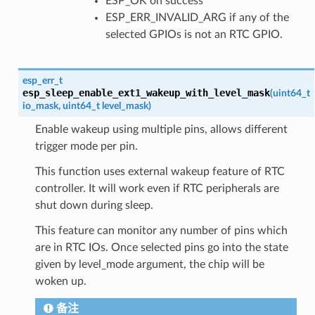
ESP_OK on success
ESP_ERR_INVALID_ARG if any of the
selected GPIOs is not an RTC GPIO.
esp_err_t
esp_sleep_enable_ext1_wakeup_with_level_mask
(
uint64_t
io_mask
,
uint64_t
level_mask
)
Enable wakeup using multiple pins, allows different
trigger mode per pin.
This function uses external wakeup feature of RTC
controller. It will work even if RTC peripherals are
shut down during sleep.
This feature can monitor any number of pins which
are in RTC IOs. Once selected pins go into the state
given by level_mode argument, the chip will be
woken up.
备注