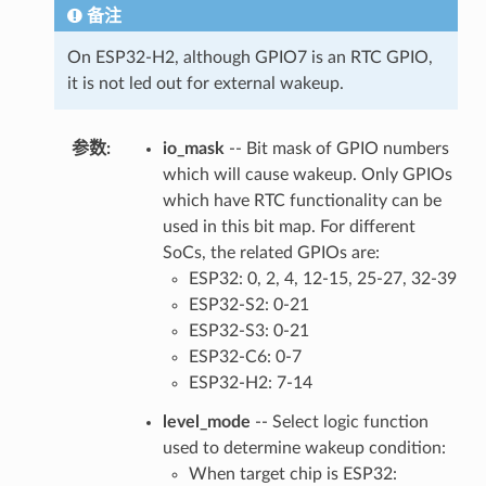
备注
On ESP32-H2, although GPIO7 is an RTC GPIO,
it is not led out for external wakeup.
参数
:
io_mask
-- Bit mask of GPIO numbers
which will cause wakeup. Only GPIOs
which have RTC functionality can be
used in this bit map. For different
SoCs, the related GPIOs are:
ESP32: 0, 2, 4, 12-15, 25-27, 32-39
ESP32-S2: 0-21
ESP32-S3: 0-21
ESP32-C6: 0-7
ESP32-H2: 7-14
level_mode
-- Select logic function
used to determine wakeup condition:
When target chip is ESP32: