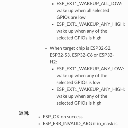
ESP_EXT1_WAKEUP_ALL_LOW:
wake up when all selected
GPIOs are low
ESP_EXT1_WAKEUP_ANY_HIGH:
wake up when any of the
selected GPIOs is high
When target chip is ESP32-S2,
ESP32-S3, ESP32-C6 or ESP32-
H2:
ESP_EXT1_WAKEUP_ANY_LOW:
wake up when any of the
selected GPIOs is low
ESP_EXT1_WAKEUP_ANY_HIGH:
wake up when any of the
selected GPIOs is high
返回
:
ESP_OK on success
ESP_ERR_INVALID_ARG if io_mask is