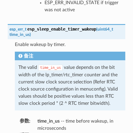
ESP_ERR_INVALID_STATE if trigger
was not active
esp_sleep_enable_timer_wakeup
esp_err_t
(
uint64_t
time_in_us
)
Enable wakeup by timer.
备注
The valid
value depends on the bit
time_in_us
width of the lp_timer/rtc_timer counter and the
current slow clock source selection (Refer RTC
clock source configuration in menuconfig). Valid
values should be positive values less than RTC
slow clock period * (2 ^ RTC timer bitwidth).
参数
:
time_in_us
-- time before wakeup, in
microseconds