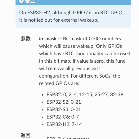
备注
On ESP32-H2, although GPIO7 is an RTC GPIO,
it is not led out for external wakeup.
参数
:
io_mask
-- Bit mask of GPIO numbers
which will cause wakeup. Only GPIOs
which have RTC functionality can be used
in this bit map. If value is zero, this func
will remove all previous ext1
configuration. For different SoCs, the
related GPIOs are:
ESP32: 0, 2, 4, 12-15, 25-27, 32-39
ESP32-S2: 0-21
ESP32-S3: 0-21
ESP32-C6: 0-7
ESP32-H2: 7-14
返回
: