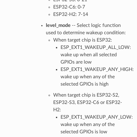
ESP32-C6: 0-7
ESP32-H2: 7-14
level_mode
-- Select logic function
used to determine wakeup condition:
When target chip is ESP32:
ESP_EXT1_WAKEUP_ALL_LOW:
wake up when all selected
GPIOs are low
ESP_EXT1_WAKEUP_ANY_HIGH:
wake up when any of the
selected GPIOs is high
When target chip is ESP32-S2,
ESP32-S3, ESP32-C6 or ESP32-
H2:
ESP_EXT1_WAKEUP_ANY_LOW:
wake up when any of the
selected GPIOs is low