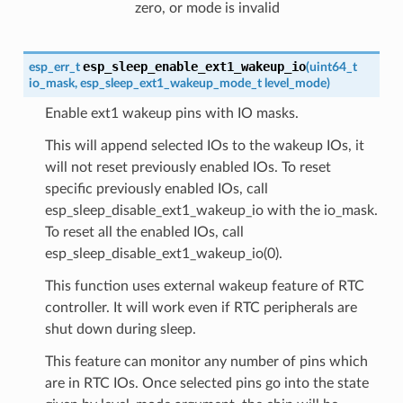
zero, or mode is invalid
esp_sleep_enable_ext1_wakeup_io
esp_err_t
(
uint64_t
io_mask
,
esp_sleep_ext1_wakeup_mode_t
level_mode
)
Enable ext1 wakeup pins with IO masks.
This will append selected IOs to the wakeup IOs, it
will not reset previously enabled IOs. To reset
specific previously enabled IOs, call
esp_sleep_disable_ext1_wakeup_io with the io_mask.
To reset all the enabled IOs, call
esp_sleep_disable_ext1_wakeup_io(0).
This function uses external wakeup feature of RTC
controller. It will work even if RTC peripherals are
shut down during sleep.
This feature can monitor any number of pins which
are in RTC IOs. Once selected pins go into the state