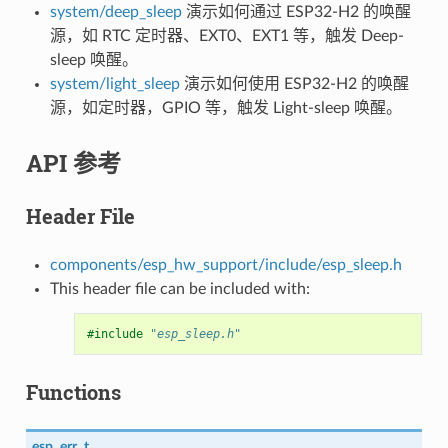
system/deep_sleep
演示如何通过 ESP32-H2 的唤醒
源，如 RTC 定时器、EXT0、EXT1 等，触发 Deep-
sleep 唤醒。
system/light_sleep
演示如何使用 ESP32-H2 的唤醒
源，如定时器，GPIO 等，触发 Light-sleep 唤醒。
API 参考
Header File
components/esp_hw_support/include/esp_sleep.h
This header file can be included with:
#include
"esp_sleep.h"
Functions
esp_err_t