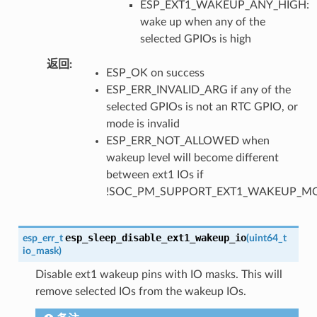
ESP_EXT1_WAKEUP_ANY_HIGH:
wake up when any of the
selected GPIOs is high
返回
:
ESP_OK on success
ESP_ERR_INVALID_ARG if any of the
selected GPIOs is not an RTC GPIO, or
mode is invalid
ESP_ERR_NOT_ALLOWED when
wakeup level will become different
between ext1 IOs if
!SOC_PM_SUPPORT_EXT1_WAKEUP_MO
esp_sleep_disable_ext1_wakeup_io
esp_err_t
(
uint64_t
io_mask
)
Disable ext1 wakeup pins with IO masks. This will
remove selected IOs from the wakeup IOs.