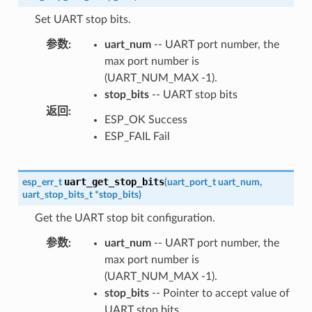
Set UART stop bits.
参数
:
uart_num
-- UART port number, the
max port number is
(UART_NUM_MAX -1).
stop_bits
-- UART stop bits
返回
:
ESP_OK Success
ESP_FAIL Fail
uart_get_stop_bits
esp_err_t
(
uart_port_t
uart_num
,
uart_stop_bits_t
*
stop_bits
)
Get the UART stop bit configuration.
参数
:
uart_num
-- UART port number, the
max port number is
(UART_NUM_MAX -1).
stop_bits
-- Pointer to accept value of
UART stop bits.