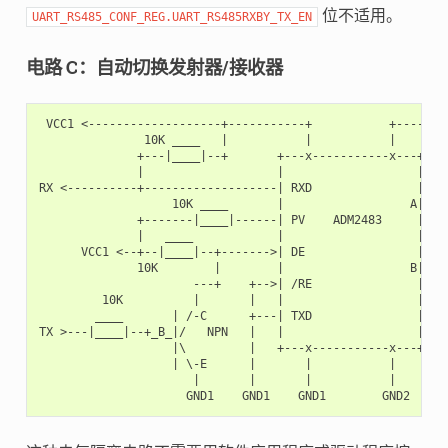
位不适用。
UART_RS485_CONF_REG.UART_RS485RXBY_TX_EN
电路 C：自动切换发射器/接收器
 VCC1 <-------------------+-----------+           +--------
               10K ____   |           |           |        
              +---|____|--+       +---x-----------x---+    
              |                   |                   |   +
RX <----------+-------------------| RXD               |   |
                   10K ____       |                  A|---+
              +-------|____|------| PV    ADM2483     |   |
              |   ____            |                   |   +
      VCC1 <--+--|____|--+------->| DE                |    
              10K        |        |                  B|---+
                      ---+    +-->| /RE               |   |
         10K          |       |   |                   |   +
        ____       | /-C      +---| TXD               |    
TX >---|____|--+_B_|/   NPN   |   |                   |    
                   |\         |   +---x-----------x---+    
                   | \-E      |       |           |        
                      |       |       |           |        