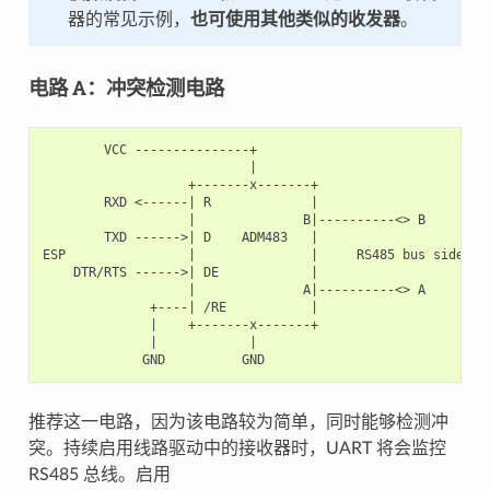
器的常见示例，
也可使用其他类似的收发器
。
电路 A：冲突检测电路
        VCC ---------------+

                           |

                   +-------x-------+

        RXD <------| R             |

                   |              B|----------<> B

        TXD ------>| D    ADM483   |

ESP                |               |     RS485 bus side

    DTR/RTS ------>| DE            |

                   |              A|----------<> A

              +----| /RE           |

              |    +-------x-------+

              |            |

推荐这一电路，因为该电路较为简单，同时能够检测冲
突。持续启用线路驱动中的接收器时，UART 将会监控
RS485 总线。启用