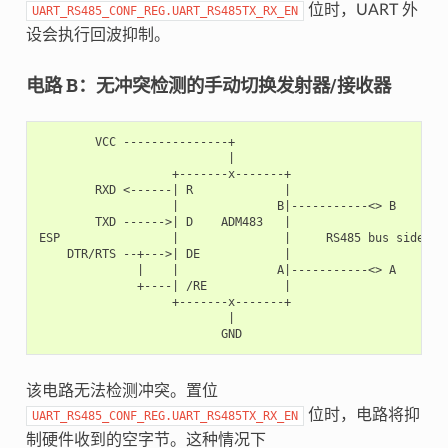
位时，UART 外
UART_RS485_CONF_REG.UART_RS485TX_RX_EN
设会执行回波抑制。
电路 B：无冲突检测的手动切换发射器/接收器
        VCC ---------------+

                           |

                   +-------x-------+

        RXD <------| R             |

                   |              B|-----------<> B

        TXD ------>| D    ADM483   |

ESP                |               |     RS485 bus side

    DTR/RTS --+--->| DE            |

              |    |              A|-----------<> A

              +----| /RE           |

                   +-------x-------+

                           |

该电路无法检测冲突。置位
位时，电路将抑
UART_RS485_CONF_REG.UART_RS485TX_RX_EN
制硬件收到的空字节。这种情况下