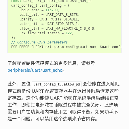
const
uart_port_t
uart_num
=
UART_NUM_1
;
uart_config_t
uart_config
=
{
.
baud_rate
=
115200
,
.
data_bits
=
UART_DATA_8_BITS
,
.
parity
=
UART_PARITY_DISABLE
,
.
stop_bits
=
UART_STOP_BITS_1
,
.
flow_ctrl
=
UART_HW_FLOWCTRL_CTS_RTS
,
.
rx_flow_ctrl_thresh
=
122
,
};
// Configure UART parameters
ESP_ERROR_CHECK
(
uart_param_config
(
uart_num
,
&
uart_config
))
了解配置硬件流控模式的更多信息，请参考
peripherals/uart/uart_echo
。
此外，置位
会使能在进入睡眠
uart_config_t::allow_pd
模式前备份 UART 配置寄存器并在退出睡眠后恢复这些
寄存器。这个功能使 UART 能够在系统唤醒后继续正常
工作，即使其电源域在睡眠过程中被完全关闭。此选项
需要用户在功耗和内存使用之间取得平衡。如果功耗不
是一个问题，可以禁用这个选项来节省内存。