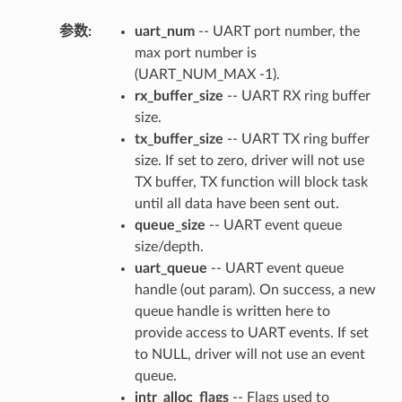
参数
:
uart_num
-- UART port number, the
max port number is
(UART_NUM_MAX -1).
rx_buffer_size
-- UART RX ring buffer
size.
tx_buffer_size
-- UART TX ring buffer
size. If set to zero, driver will not use
TX buffer, TX function will block task
until all data have been sent out.
queue_size
-- UART event queue
size/depth.
uart_queue
-- UART event queue
handle (out param). On success, a new
queue handle is written here to
provide access to UART events. If set
to NULL, driver will not use an event
queue.
intr_alloc_flags
-- Flags used to