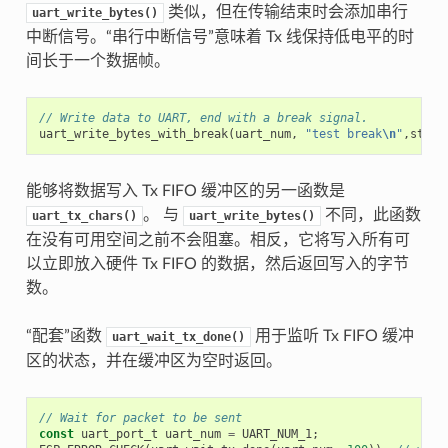
类似，但在传输结束时会添加串行
uart_write_bytes()
中断信号。“串行中断信号”意味着 Tx 线保持低电平的时
间长于一个数据帧。
// Write data to UART, end with a break signal.
uart_write_bytes_with_break
(
uart_num
,
"test break
\n
"
,
strle
能够将数据写入 Tx FIFO 缓冲区的另一函数是
。 与
不同，此函数
uart_tx_chars()
uart_write_bytes()
在没有可用空间之前不会阻塞。相反，它将写入所有可
以立即放入硬件 Tx FIFO 的数据，然后返回写入的字节
数。
“配套”函数
用于监听 Tx FIFO 缓冲
uart_wait_tx_done()
区的状态，并在缓冲区为空时返回。
// Wait for packet to be sent
const
uart_port_t
uart_num
=
UART_NUM_1
;