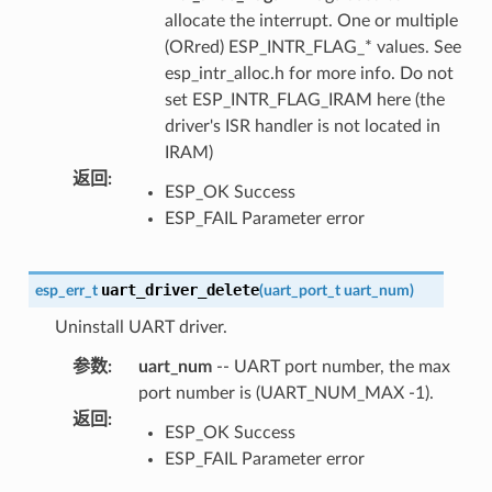
allocate the interrupt. One or multiple
(ORred) ESP_INTR_FLAG_* values. See
esp_intr_alloc.h for more info. Do not
set ESP_INTR_FLAG_IRAM here (the
driver's ISR handler is not located in
IRAM)
返回
:
ESP_OK Success
ESP_FAIL Parameter error
uart_driver_delete
esp_err_t
(
uart_port_t
uart_num
)
Uninstall UART driver.
参数
:
uart_num
-- UART port number, the max
port number is (UART_NUM_MAX -1).
返回
:
ESP_OK Success
ESP_FAIL Parameter error