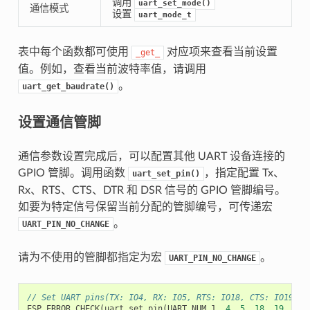
调用
uart_set_mode()
通信模式
设置
uart_mode_t
表中每个函数都可使用
对应项来查看当前设置
_get_
值。例如，查看当前波特率值，请调用
。
uart_get_baudrate()
设置通信管脚
通信参数设置完成后，可以配置其他 UART 设备连接的
GPIO 管脚。调用函数
，指定配置 Tx、
uart_set_pin()
Rx、RTS、CTS、DTR 和 DSR 信号的 GPIO 管脚编号。
如要为特定信号保留当前分配的管脚编号，可传递宏
。
UART_PIN_NO_CHANGE
请为不使用的管脚都指定为宏
。
UART_PIN_NO_CHANGE
// Set UART pins(TX: IO4, RX: IO5, RTS: IO18, CTS: IO19, D
ESP_ERROR_CHECK
(
uart_set_pin
(
UART_NUM_1
,
4
,
5
,
18
,
19
,
UAR