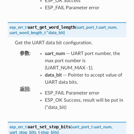
ESP_OK Success
ESP_FAIL Parameter error
uart_get_word_length
esp_err_t
(
uart_port_t
uart_num
,
uart_word_length_t
*
data_bit
)
Get the UART data bit configuration.
参数
:
uart_num
-- UART port number, the
max port number is
(UART_NUM_MAX -1).
data_bit
-- Pointer to accept value of
UART data bits.
返回
:
ESP_FAIL Parameter error
ESP_OK Success, result will be put in
(*data_bit)
uart_set_stop_bits
esp_err_t
(
uart_port_t
uart_num
,
uart_stop_bits_t
stop_bits
)