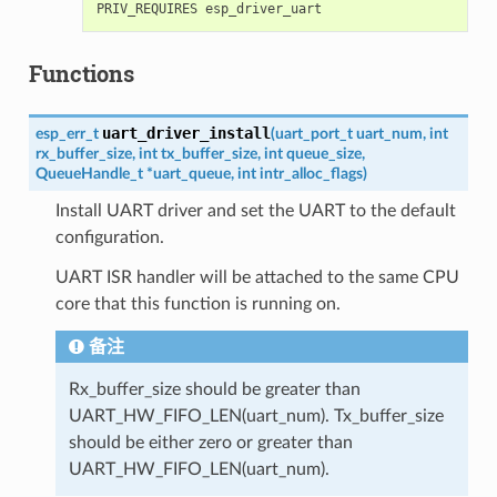
Functions
uart_driver_install
esp_err_t
(
uart_port_t
uart_num
,
int
rx_buffer_size
,
int
tx_buffer_size
,
int
queue_size
,
QueueHandle_t
*
uart_queue
,
int
intr_alloc_flags
)
Install UART driver and set the UART to the default
configuration.
UART ISR handler will be attached to the same CPU
core that this function is running on.
备注
Rx_buffer_size should be greater than
UART_HW_FIFO_LEN(uart_num). Tx_buffer_size
should be either zero or greater than
UART_HW_FIFO_LEN(uart_num).