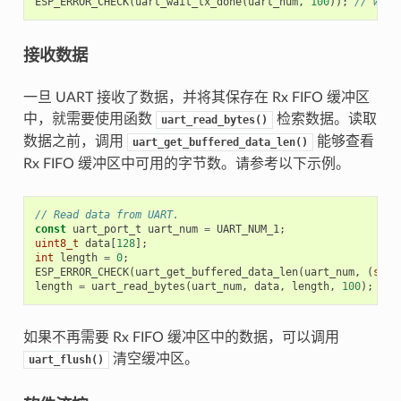
ESP_ERROR_CHECK
(
uart_wait_tx_done
(
uart_num
,
100
));
// wait
接收数据
一旦 UART 接收了数据，并将其保存在 Rx FIFO 缓冲区
中，就需要使用函数
检索数据。读取
uart_read_bytes()
数据之前，调用
能够查看
uart_get_buffered_data_len()
Rx FIFO 缓冲区中可用的字节数。请参考以下示例。
// Read data from UART.
const
uart_port_t
uart_num
=
UART_NUM_1
;
uint8_t
data
[
128
];
int
length
=
0
;
ESP_ERROR_CHECK
(
uart_get_buffered_data_len
(
uart_num
,
(
size
length
=
uart_read_bytes
(
uart_num
,
data
,
length
,
100
);
如果不再需要 Rx FIFO 缓冲区中的数据，可以调用
清空缓冲区。
uart_flush()