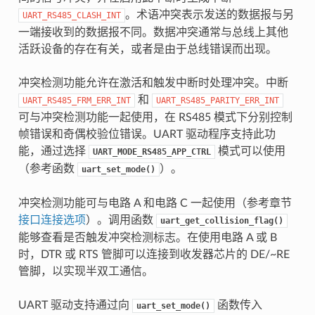
。术语冲突表示发送的数据报与另
UART_RS485_CLASH_INT
一端接收到的数据报不同。数据冲突通常与总线上其他
活跃设备的存在有关，或者是由于总线错误而出现。
冲突检测功能允许在激活和触发中断时处理冲突。中断
和
UART_RS485_FRM_ERR_INT
UART_RS485_PARITY_ERR_INT
可与冲突检测功能一起使用，在 RS485 模式下分别控制
帧错误和奇偶校验位错误。UART 驱动程序支持此功
能，通过选择
模式可以使用
UART_MODE_RS485_APP_CTRL
（参考函数
）。
uart_set_mode()
冲突检测功能可与电路 A 和电路 C 一起使用（参考章节
接口连接选项
）。调用函数
uart_get_collision_flag()
能够查看是否触发冲突检测标志。在使用电路 A 或 B
时，DTR 或 RTS 管脚可以连接到收发器芯片的 DE/~RE
管脚，以实现半双工通信。
UART 驱动支持通过向
函数传入
uart_set_mode()