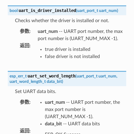
uart_is_driver_installed
bool
(
uart_port_t
uart_num
)
Checks whether the driver is installed or not.
参数
:
uart_num
-- UART port number, the max
port number is (UART_NUM_MAX -1).
返回
:
true driver is installed
false driver is not installed
uart_set_word_length
esp_err_t
(
uart_port_t
uart_num
,
uart_word_length_t
data_bit
)
Set UART data bits.
参数
:
uart_num
-- UART port number, the
max port number is
(UART_NUM_MAX -1).
data_bit
-- UART data bits
返回
: