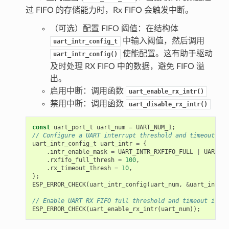
过 FIFO 的存储能力时，Rx FIFO 会触发中断。
（可选）配置 FIFO 阈值：在结构体
中输入阈值，然后调用
uart_intr_config_t
使能配置。这有助于驱动
uart_intr_config()
及时处理 RX FIFO 中的数据，避免 FIFO 溢
出。
启用中断：调用函数
uart_enable_rx_intr()
禁用中断：调用函数
uart_disable_rx_intr()
const
uart_port_t
uart_num
=
UART_NUM_1
;
// Configure a UART interrupt threshold and timeout
uart_intr_config_t
uart_intr
=
{
.
intr_enable_mask
=
UART_INTR_RXFIFO_FULL
|
UART_IN
.
rxfifo_full_thresh
=
100
,
.
rx_timeout_thresh
=
10
,
};
ESP_ERROR_CHECK
(
uart_intr_config
(
uart_num
,
&
uart_intr
))
// Enable UART RX FIFO full threshold and timeout inter
ESP_ERROR_CHECK
(
uart_enable_rx_intr
(
uart_num
));