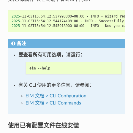
2025
-11-03T15:54:12.537993300+08:00
-
INFO
-
Wizard
result
2025
-11-03T15:54:12.544174+08:00
-
INFO
-
Successfully
ins
2025
-11-03T15:54:12.545913900+08:00
-
INFO
-
Now
you
can
s
备注
要查看所有可用选项，请运行：
eim
有关 CLI 使用的更多信息，请参阅：
EIM 文档 > CLI Configuration
EIM 文档 > CLI Commands
使用已有配置文件在线安装