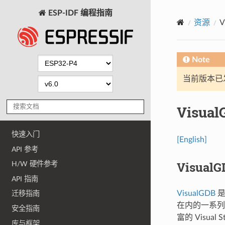
ESP-IDF 编程指南
资源
V
Note
当前版本已发布
Visual
快速入门
[English]
API 参考
Visual
H/W 硬件参考
API 指南
VisualGDB
是
迁移指南
在内的一系列先
安全指南
富的 Visu
库与框架